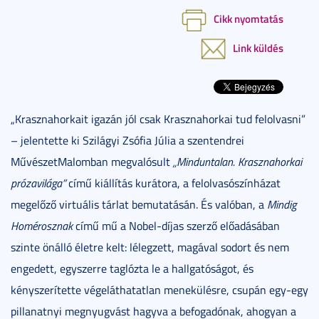
Cikk nyomtatás
Link küldés
„Krasznahorkait igazán jól csak Krasznahorkai tud felolvasni”
– jelentette ki Szilágyi Zsófia Júlia a szentendrei
MűvészetMalomban megvalósult
„Minduntalan. Krasznahorkai
prózavilága”
című kiállítás kurátora, a felolvasószínházat
megelőző virtuális tárlat bemutatásán. És valóban, a
Mindig
Homérosznak
című mű a Nobel-díjas szerző előadásában
szinte önálló életre kelt: lélegzett, magával sodort és nem
engedett, egyszerre taglózta le a hallgatóságot, és
kényszerítette végeláthatatlan menekülésre, csupán egy-egy
pillanatnyi megnyugvást hagyva a befogadónak, ahogyan a