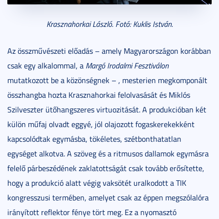
Krasznahorkai László. Fotó: Kuklis István.
Az összművészeti előadás – amely Magyarországon korábban
csak egy alkalommal, a
Margó Irodalmi Fesztiválon
mutatkozott be a közönségnek – , mesterien megkomponált
összhangba hozta Krasznahorkai felolvasását és Miklós
Szilveszter ütőhangszeres virtuozitását. A produkcióban két
külön műfaj olvadt eggyé, jól olajozott fogaskerekekként
kapcsolódtak egymásba, tökéletes, szétbonthatatlan
egységet alkotva. A szöveg és a ritmusos dallamok egymásra
felelő párbeszédének zaklatottságát csak tovább erősítette,
hogy a produkció alatt végig vaksötét uralkodott a TIK
kongresszusi termében, amelyet csak az éppen megszólalóra
irányított reflektor fénye tört meg. Ez a nyomasztó