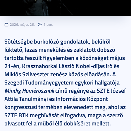
2026. május 26.
3 perc
Sötétségbe burkolózó gondolatok, belülről
lüktető, lázas menekülés és zaklatott dobszó
tartotta feszült figyelemben a közönséget május
21-én, Krasznahorkai László Nobel-díjas író és
Miklós Szilveszter zenész közös előadásán. A
Szegedi Tudományegyetem egykori hallgatója
Mindig Homérosznak
című regénye az SZTE József
Attila Tanulmányi és Információs Központ
kongresszusi termében elevenedett meg, ahol az
SZTE BTK meghívását elfogadva, maga a szerző
olvasott fel a műből élő dobkíséret mellett.