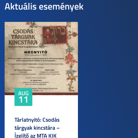
Aktuális események
AUG
11
Tárlatnyitó: Csodás
tárgyak kincstára –
Ízelítő az MTA KIK