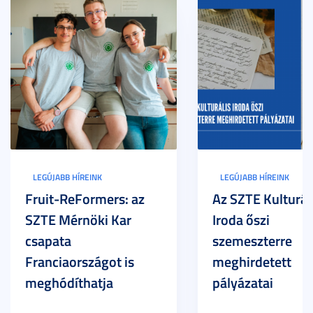
LEGÚJABB HÍREINK
LEGÚJABB HÍREINK
Fruit-ReFormers: az
Az SZTE Kulturál
SZTE Mérnöki Kar
Iroda őszi
csapata
szemeszterre
Franciaországot is
meghirdetett
meghódíthatja
pályázatai