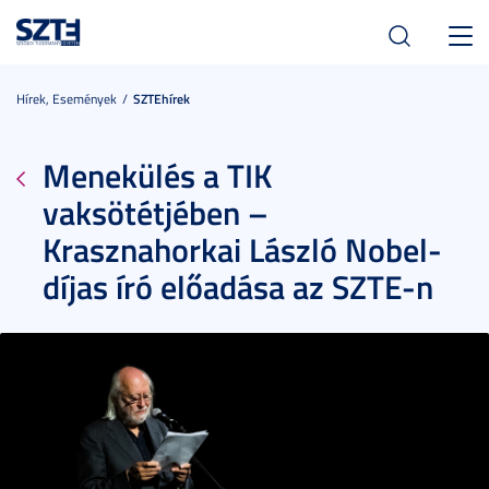
Toggl
navig
Hírek, Események
SZTEhírek
Menekülés a TIK
vaksötétjében –
Krasznahorkai László Nobel-
díjas író előadása az SZTE-n