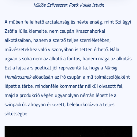
Miklós Szilveszter. Fotó: Kuklis István
A műben fellelhető arctalanság és névtelenség, mint Szilágyi
Zsófia Júlia kiemelte, nem csupán Krasznahorkai
alkotásaiban, hanem a szerző teljes szemléletében,
művészetekhez való viszonyában is tetten érhető. Nála
ugyanis soha nem az alkotó a fontos, hanem maga az alkotás.
Ezt a fajta ars poeticát jól reprezentálta, hogy a
Mindig
Homérosznak
előadásán az író csupán a mű tolmácsolójaként
lépett a térbe, mindenféle kommentár nélkül olvasott fel,
majd a produkció végén ugyanolyan némán lépett le a
színpadról, ahogyan érkezett, beleburkolózva a teljes
sötétségbe.