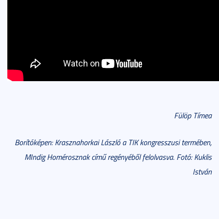
Fülöp Tímea
Borítóképen: Krasznahorkai László a TIK kongresszusi termében,
MIndig Homérosznak című regényéből felolvasva. Fotó: Kuklis
István