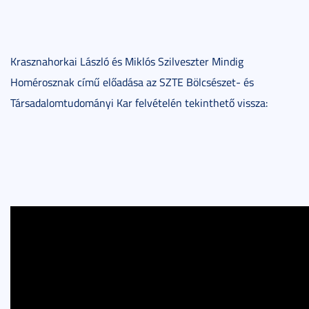
Krasznahorkai László és Miklós Szilveszter Mindig
Homérosznak című előadása az SZTE Bölcsészet- és
Társadalomtudományi Kar felvételén tekinthető vissza: