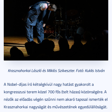
Krasznahorkai László és Miklós Szilveszter. Fotó: Kuklis István
A Nobel-díjas író kétségkívül nagy hatást gyakorolt a
kongresszusi terem közel 700 fős (telt házas) közönségére. A
nézők az előadás végén szűnni nem akaró tapssal ismerték el
Krasznahorkai nagyságát és művészetének egyedülállóságát.