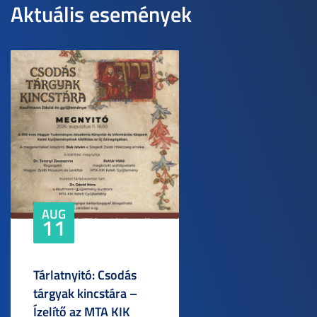
Aktuális események
AUG
11
Tárlatnyitó: Csodás
tárgyak kincstára –
Ízelítő az MTA KIK