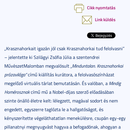
Cikk nyomtatás
Link küldés
„Krasznahorkait igazán jól csak Krasznahorkai tud felolvasni”
– jelentette ki Szilágyi Zsófia Júlia a szentendrei
MűvészetMalomban megvalósult
„Minduntalan. Krasznahorkai
prózavilága”
című kiállítás kurátora, a felolvasószínházat
megelőző virtuális tárlat bemutatásán. És valóban, a
Mindig
Homérosznak
című mű a Nobel-díjas szerző előadásában
szinte önálló életre kelt: lélegzett, magával sodort és nem
engedett, egyszerre taglózta le a hallgatóságot, és
kényszerítette végeláthatatlan menekülésre, csupán egy-egy
pillanatnyi megnyugvást hagyva a befogadónak, ahogyan a