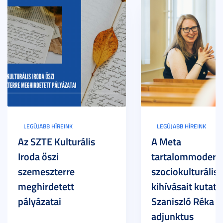
LEGÚJABB HÍREINK
LEGÚJABB HÍREINK
Az SZTE Kulturális
A Meta
Iroda őszi
tartalommoderác
szemeszterre
szociokulturális
meghirdetett
kihívásait kutatja
pályázatai
Szaniszló Réka Br
adjunktus