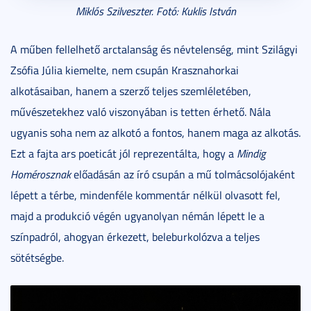
Miklós Szilveszter. Fotó: Kuklis István
A műben fellelhető arctalanság és névtelenség, mint Szilágyi
Zsófia Júlia kiemelte, nem csupán Krasznahorkai
alkotásaiban, hanem a szerző teljes szemléletében,
művészetekhez való viszonyában is tetten érhető. Nála
ugyanis soha nem az alkotó a fontos, hanem maga az alkotás.
Ezt a fajta ars poeticát jól reprezentálta, hogy a
Mindig
Homérosznak
előadásán az író csupán a mű tolmácsolójaként
lépett a térbe, mindenféle kommentár nélkül olvasott fel,
majd a produkció végén ugyanolyan némán lépett le a
színpadról, ahogyan érkezett, beleburkolózva a teljes
sötétségbe.