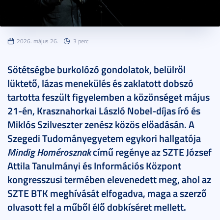
2026. május 26.
3 perc
Sötétségbe burkolózó gondolatok, belülről
lüktető, lázas menekülés és zaklatott dobszó
tartotta feszült figyelemben a közönséget május
21-én, Krasznahorkai László Nobel-díjas író és
Miklós Szilveszter zenész közös előadásán. A
Szegedi Tudományegyetem egykori hallgatója
Mindig Homérosznak
című regénye az SZTE József
Attila Tanulmányi és Információs Központ
kongresszusi termében elevenedett meg, ahol az
SZTE BTK meghívását elfogadva, maga a szerző
olvasott fel a műből élő dobkíséret mellett.