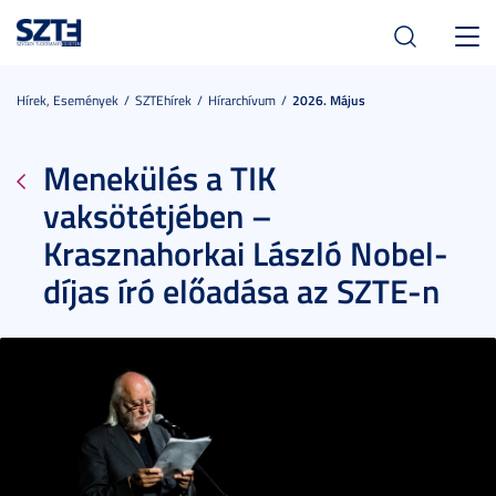
Toggl
navig
Hírek, Események
SZTEhírek
Hírarchívum
2026. Május
Menekülés a TIK
vaksötétjében –
Krasznahorkai László Nobel-
díjas író előadása az SZTE-n