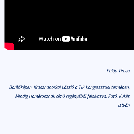
Fülöp Tímea
Borítóképen: Krasznahorkai László a TIK kongresszusi termében,
MIndig Homérosznak című regényéből felolvasva. Fotó: Kuklis
István