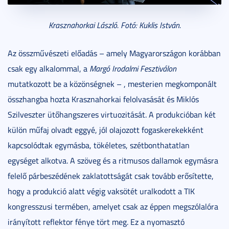
Krasznahorkai László. Fotó: Kuklis István.
Az összművészeti előadás – amely Magyarországon korábban
csak egy alkalommal, a
Margó Irodalmi Fesztiválon
mutatkozott be a közönségnek – , mesterien megkomponált
összhangba hozta Krasznahorkai felolvasását és Miklós
Szilveszter ütőhangszeres virtuozitását. A produkcióban két
külön műfaj olvadt eggyé, jól olajozott fogaskerekekként
kapcsolódtak egymásba, tökéletes, szétbonthatatlan
egységet alkotva. A szöveg és a ritmusos dallamok egymásra
felelő párbeszédének zaklatottságát csak tovább erősítette,
hogy a produkció alatt végig vaksötét uralkodott a TIK
kongresszusi termében, amelyet csak az éppen megszólalóra
irányított reflektor fénye tört meg. Ez a nyomasztó