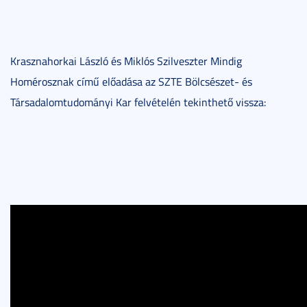
Krasznahorkai László és Miklós Szilveszter Mindig
Homérosznak című előadása az SZTE Bölcsészet- és
Társadalomtudományi Kar felvételén tekinthető vissza: