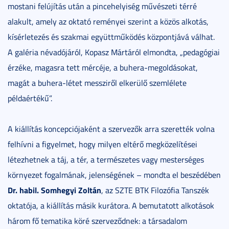
mostani felújítás után a pincehelyiség művészeti térré
alakult, amely az oktató reményei szerint a közös alkotás,
kísérletezés és szakmai együttműködés központjává válhat.
A galéria névadójáról, Kopasz Mártáról elmondta, „pedagógiai
érzéke, magasra tett mércéje, a buhera-megoldásokat,
magát a buhera-létet messziről elkerülő szemlélete
példaértékű”.
A kiállítás koncepciójaként a szervezők arra szerették volna
felhívni a figyelmet, hogy milyen eltérő megközelítései
létezhetnek a táj, a tér, a természetes vagy mesterséges
környezet fogalmának, jelenségének – mondta el beszédében
Dr. habil. Somhegyi Zoltán
, az SZTE BTK Filozófia Tanszék
oktatója, a kiállítás másik kurátora. A bemutatott alkotások
három fő tematika köré szerveződnek: a társadalom