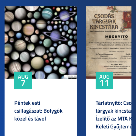
AUG
AUG
7
11
Péntek esti
Tárlatnyitó: Csod
csillagászat: Bolygók
tárgyak kincstára
közel és távol
Ízelítő az MTA KI
Keleti Gyűjtemén