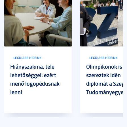
LEGÚJABB HÍREINK
LEGÚJABB HÍREINK
Hiányszakma, tele
Olimpikonok is
lehetőséggel: ezért
szereztek idén
menő logopédusnak
diplomát a Szege
lenni
Tudományegyet