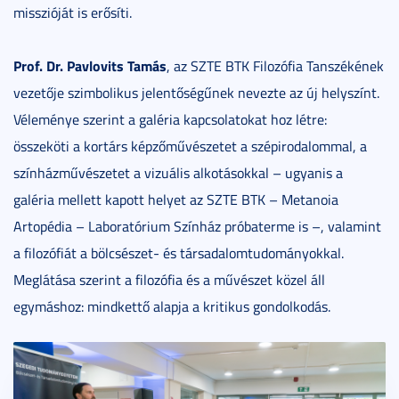
misszióját is erősíti.
Prof. Dr. Pavlovits Tamás
, az SZTE BTK Filozófia Tanszékének
vezetője szimbolikus jelentőségűnek nevezte az új helyszínt.
Véleménye szerint a galéria kapcsolatokat hoz létre:
összeköti a kortárs képzőművészetet a szépirodalommal, a
színházművészetet a vizuális alkotásokkal – ugyanis a
galéria mellett kapott helyet az SZTE BTK – Metanoia
Artopédia – Laboratórium Színház próbaterme is –, valamint
a filozófiát a bölcsészet- és társadalomtudományokkal.
Meglátása szerint a filozófia és a művészet közel áll
egymáshoz: mindkettő alapja a kritikus gondolkodás.