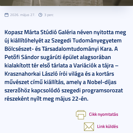
2026. május 27.
3 perc
Kopasz Márta Stúdió Galéria néven nyitotta meg
új kiállítóhelyét az Szegedi Tudományegyetem
Bölcsészet- és Társadalomtudományi Kara. A
Petőfi Sándor sugárúti épület alagsorában
kialakított tér első tárlata a Variációk a tájra –
Krasznahorkai László írói világa és a kortárs
művészet című kiállítás, amely a Nobel-díjas
szerzőhöz kapcsolódó szegedi programsorozat
részeként nyílt meg május 22-én.
Cikk nyomtatás
Link küldés