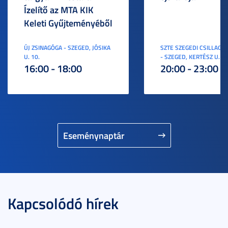
Ízelítő az MTA KIK
Keleti Gyűjteményéből
ÚJ ZSINAGÓGA - SZEGED, JÓSIKA
SZTE SZEGEDI CSILLAGV
U. 10.
- SZEGED, KERTÉSZ U. 3.
16:00 - 18:00
20:00 - 23:00
Eseménynaptár
Kapcsolódó hírek