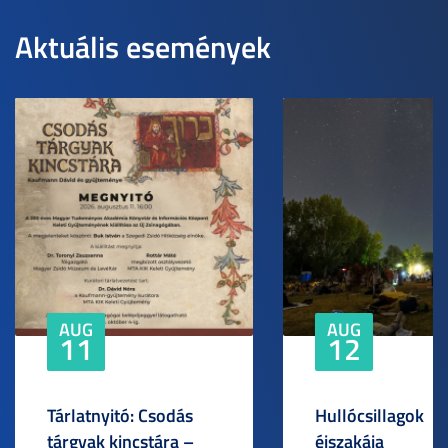
Aktuális események
AUG
AUG
11
12
Tárlatnyitó: Csodás
Hullócsillagok
tárgyak kincstára –
éjszakája