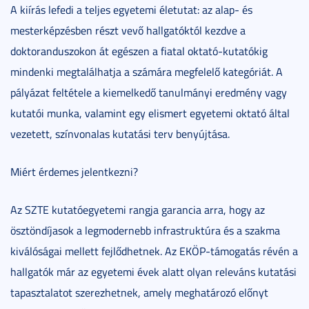
A kiírás lefedi a teljes egyetemi életutat: az alap- és
mesterképzésben részt vevő hallgatóktól kezdve a
doktoranduszokon át egészen a fiatal oktató-kutatókig
mindenki megtalálhatja a számára megfelelő kategóriát. A
pályázat feltétele a kiemelkedő tanulmányi eredmény vagy
kutatói munka, valamint egy elismert egyetemi oktató által
vezetett, színvonalas kutatási terv benyújtása.
Miért érdemes jelentkezni?
Az SZTE kutatóegyetemi rangja garancia arra, hogy az
ösztöndíjasok a legmodernebb infrastruktúra és a szakma
kiválóságai mellett fejlődhetnek. Az EKÖP-támogatás révén a
hallgatók már az egyetemi évek alatt olyan releváns kutatási
tapasztalatot szerezhetnek, amely meghatározó előnyt