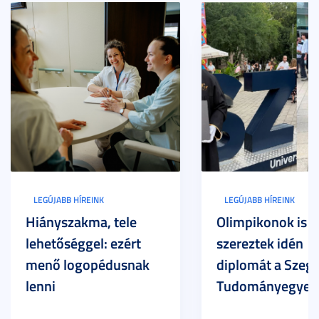
LEGÚJABB HÍREINK
LEGÚJABB HÍREINK
Hiányszakma, tele
Olimpikonok is
lehetőséggel: ezért
szereztek idén
menő logopédusnak
diplomát a Szege
lenni
Tudományegyet