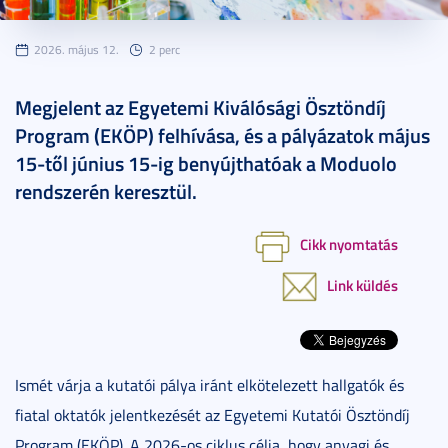
2026. május 12.
2 perc
Megjelent az Egyetemi Kiválósági Ösztöndíj
Program (EKÖP) felhívása, és a pályázatok május
15-től június 15-ig benyújthatóak a Moduolo
rendszerén keresztül.
Cikk nyomtatás
Link küldés
Ismét várja a kutatói pálya iránt elkötelezett hallgatók és
fiatal oktatók jelentkezését az Egyetemi Kutatói Ösztöndíj
Program (EKÖP). A 2026-os ciklus célja, hogy anyagi és