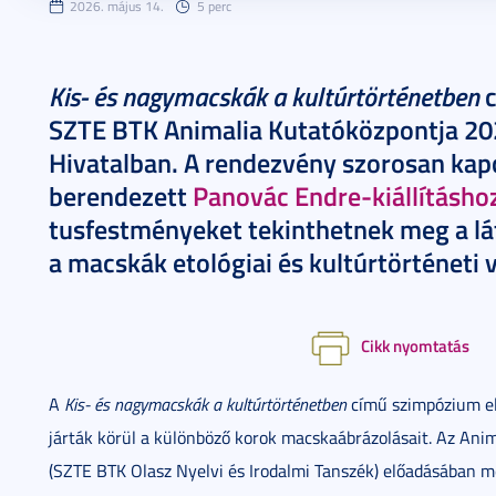
2026. május 14.
5 perc
Kis- és nagymacskák a kultúrtörténetben
c
SZTE BTK Animalia Kutatóközpontja 20
Hivatalban. A rendezvény szorosan kap
berendezett
Panovác Endre-kiállításho
tusfestményeket tekinthetnek meg a lá
a macskák etológiai és kultúrtörténeti 
Cikk nyomtatás
A
Kis- és nagymacskák a kultúrtörténetben
című szimpózium elő
járták körül a különböző korok macskaábrázolásait. Az Ani
(SZTE BTK Olasz Nyelvi és Irodalmi Tanszék) előadásában 