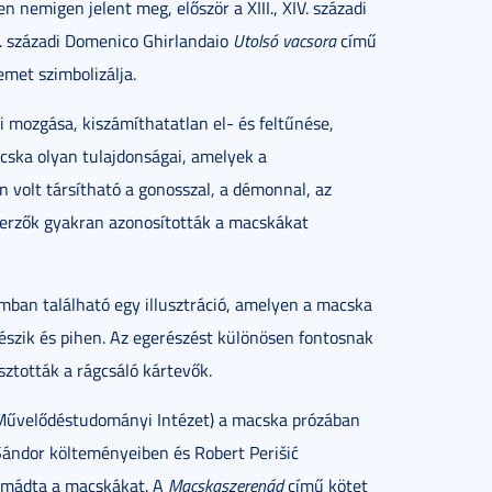
nemigen jelent meg, először a XIII., XIV. századi
V. századi Domenico Ghirlandaio
Utolsó vacsora
című
met szimbolizálja.
ki mozgása, kiszámíthatatlan el- és feltűnése,
acska olyan tulajdonságai, amelyek a
volt társítható a gonosszal, a démonnal, az
szerzők gyakran azonosították a macskákat
iumban található egy illusztráció, amelyen a macska
észik és pihen. Az egerészést különösen fontosnak
sztották a rágcsáló kártevők.
űvelődéstudományi Intézet) a macska prózában
 Sándor költeményeiben és Robert Perišić
 imádta a macskákat. A
Macskaszerenád
című kötet