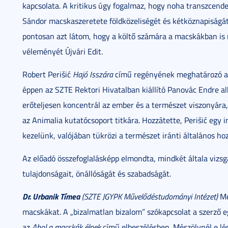
kapcsolata. A kritikus úgy fogalmaz, hogy noha transzcende
Sándor macskaszeretete földközeliségét és kétköznapiságát
pontosan azt látom, hogy a költő számára a macskákban is
véleményét Újvári Edit.
Robert Perišić
Hajó Isszára
című regényének meghatározó ala
éppen az SZTE Rektori Hivatalban kiállító Panovác Endre al
erőteljesen koncentrál az ember és a természet viszonyára
az Animalia kutatócsoport titkára. Hozzátette, Perišić egy 
kezelünk, valójában tükrözi a természet iránti általános hoz
Az előadó összefoglalásképp elmondta, mindkét általa vizsgál
tulajdonságait, önállóságát és szabadságát.
Dr. Urbanik Tímea
(SZTE JGYPK Művelődéstudományi Intézet)
Mé
macskákat. A „bizalmatlan bizalom” szókapcsolat a szerző e
az
Ahol a macskák élnek
című elbeszélésben. Mészölynél e lé