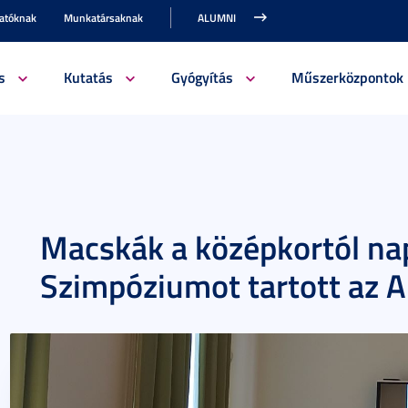
gatóknak
Munkatársaknak
ALUMNI
s
Kutatás
Gyógyítás
Műszerközpontok
Macskák a középkortól nap
Szimpóziumot tartott az 