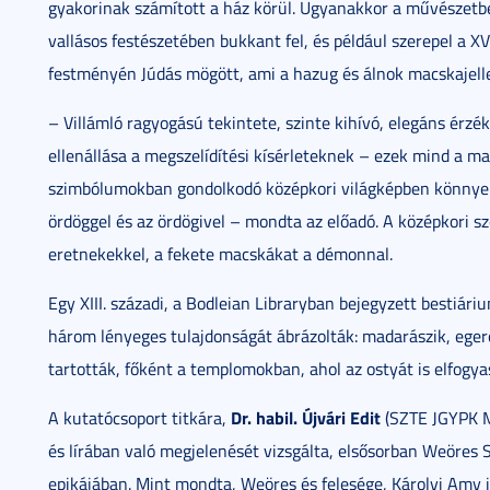
gyakorinak számított a ház körül. Ugyanakkor a művészetben 
vallásos festészetében bukkant fel, és például szerepel a X
festményén Júdás mögött, ami a hazug és álnok macskajelle
– Villámló ragyogású tekintete, szinte kihívó, elegáns érzé
ellenállása a megszelídítési kísérleteknek – ezek mind a m
szimbólumokban gondolkodó középkori világképben könnyen 
ördöggel és az ördögivel – mondta az előadó. A középkori 
eretnekekkel, a fekete macskákat a démonnal.
Egy XIII. századi, a Bodleian Libraryban bejegyzett bestiár
három lényeges tulajdonságát ábrázolták: madarászik, eger
tartották, főként a templomokban, ahol az ostyát is elfogya
Dr. habil.
Újvári Edit
A kutatócsoport titkára,
(SZTE JGYPK M
és lírában való megjelenését vizsgálta, elsősorban Weöres
epikájában. Mint mondta, Weöres és felesége, Károlyi Amy