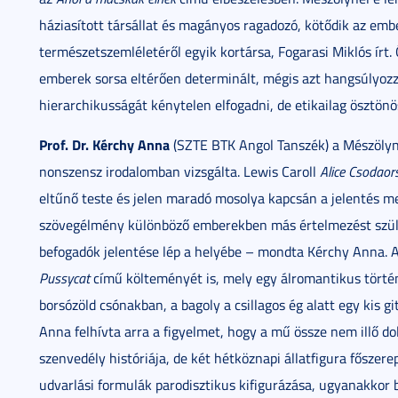
háziasított társállat és magányos ragadozó, kötődik az em
természetszemléletéről egyik kortársa, Fogarasi Miklós írt. Ő 
emberek sorsa eltérően determinált, mégis azt hangsúlyozza
hierarchikusságát kénytelen elfogadni, de etikailag ösztön
Prof. Dr. Kérchy Anna
(SZTE BTK Angol Tanszék) a Mészölyn
nonszensz irodalomban vizsgálta. Lewis Caroll
Alice Csodao
eltűnő teste és jelen maradó mosolya kapcsán a jelentés 
szövegélmény különböző emberekben más értelmezést szül. –
befogadók jelentése lép a helyébe – mondta Kérchy Anna.
Pussycat
című költeményét is, mely egy álromantikus történe
borsózöld csónakban, a bagoly a csillagos ég alatt egy kis 
Anna felhívta arra a figyelmet, hogy a mű össze nem illő do
szenvedély históriája, de két hétköznapi állatfigura főszer
udvarlási formulák parodisztikus kifigurázása, ugyanakkor 