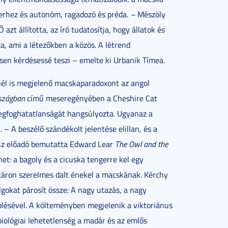
berhez és autonóm, ragadozó és préda.
–
Mészöly
azt állította, az író tudatosítja, hogy állatok és
, ami a létezőkben a közös. A létrend
ösen kérdésessé teszi – emelte ki Urbanik Tímea.
él is megjelenő macskaparadoxont az angol
rszágban
című meseregényében a Cheshire Cat
megfoghatatlanságát hangsúlyozta. Ugyanaz a
 A beszélő szándékolt jelentése elillan, és a
 Az előadó bemutatta Edward Lear
The Owl and the
t: a bagoly és a cicuska tengerre kel egy
gitáron szerelmes dalt énekel a macskának. Kérchy
lgokat párosít össze: A nagy utazás, a nagy
eplésével. A költeményben megjelenik a viktoriánus
biológiai lehetetlenség a madár és az emlős