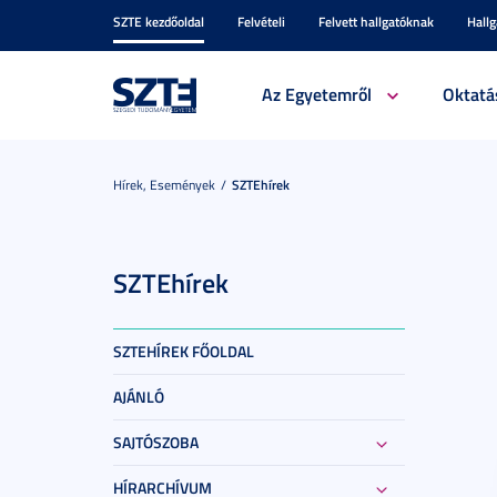
SZTE kezdőoldal
Felvételi
Felvett hallgatóknak
Hall
Az Egyetemről
Oktatá
Hírek, Események
SZTEhírek
SZTEhírek
SZTEHÍREK FŐOLDAL
AJÁNLÓ
SAJTÓSZOBA
HÍRARCHÍVUM