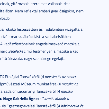
olnak, gitároznak, szerelmet vallanak, de a
ltalában. Nem reflektál emberi gyarlóságokra, nem
előadó.
ia rokokó festészetben és irodalomban vizsgálta a
otizált macskaábrázolást: a szobabelsőkben
s. A vadászösztöneinek engedelmeskedő macska a
onard
Zenelecke
című festményén a macska a két
anító ábrázata, nagy szemürege egyfajta
TK Etológiai Tanszékéről (
A macska és az ember
zépművészeti Múzeum munkatársa (
A macska az
ársadalomtudományi Tanszékéről (
A macska
r. Nagy Gabriella Ágnes
(
Csizmás Kandúr a
és Egészségnevelési Tanszékéről (
A házimacska és