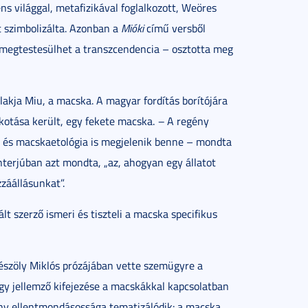
ns világgal, metafizikával foglalkozott, Weöres
 szimbolizálta. Azonban a
Mióki
című versből
 megtestesülhet a transzcendencia – osztotta meg
kja Miu, a macska. A magyar fordítás borítójára
kotása került, egy fekete macska.
–
A regény
, és macskaetológia is megjelenik benne – mondta
interjúban azt mondta, „az, ahogyan egy állatot
záállásunkat”.
t szerző ismeri és tiszteli a macska specifikus
szöly Miklós prózájában vette szemügyre a
gy jellemző kifejezése a macskákkal kapcsolatban
ny ellentmondásossága tematizálódik: a macska