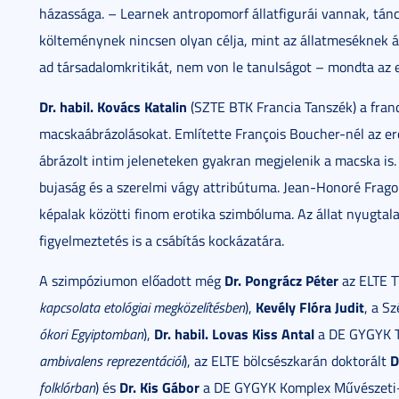
házassága. – Learnek antropomorf állatfigurái vannak, tánc
költeménynek nincsen olyan célja, mint az állatmeséknek á
ad társadalomkritikát, nem von le tanulságot – mondta az 
Dr. habil. Kovács Katalin
(SZTE BTK Francia Tanszék) a franc
macskaábrázolásokat. Említette François Boucher-nél az er
ábrázolt intim jeleneteken gyakran megjelenik a macska i
bujaság és a szerelmi vágy attribútuma. Jean-Honoré Frag
képalak közötti finom erotika szimbóluma. Az állat nyugtal
figyelmeztetés is a csábítás kockázatára.
Dr. Pongrácz Péter
A szimpóziumon előadott még
az ELTE T
Kevély Flóra Judit
kapcsolata etológiai megközelítésben
),
, a S
Dr. habil. Lovas Kiss Antal
ókori Egyiptomban
),
a DE GYGYK T
D
ambivalens reprezentációi
), az ELTE bölcsészkarán doktorált
Dr. Kis Gábor
folklórban
) és
a DE GYGYK Komplex Művészeti- 