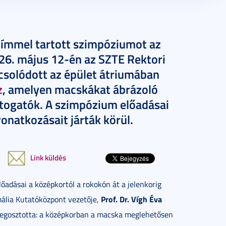
ímmel tartott szimpóziumot az
26. május 12-én az SZTE Rektori
csolódott az épület átriumában
z
, amelyen macskákat ábrázoló
togatók. A szimpózium előadásai
vonatkozásait járták körül.
Link küldés
adásai a középkortól a rokokón át a jelenkorig
Prof. Dr. Vígh Éva
mália Kutatóközpont vezetője,
megosztotta: a középkorban a macska meglehetősen