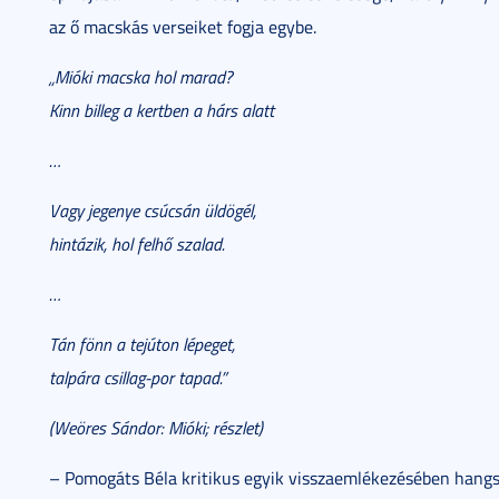
az ő macskás verseiket fogja egybe.
„Mióki macska hol marad?
Kinn billeg a kertben a hárs alatt
…
Vagy jegenye csúcsán üldögél,
hintázik, hol felhő szalad.
…
Tán fönn a tejúton lépeget,
talpára csillag-por tapad.”
(
Weöres Sándor: Mióki; részlet
)
– Pomogáts Béla kritikus egyik visszaemlékezésében hang