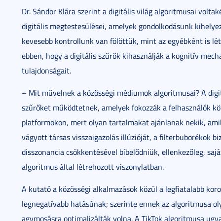
Dr. Sándor Klára szerint a digitális világ algoritmusai volta
digitális megtestesülései, amelyek gondolkodásunk kihely
kevesebb kontrollunk van fölöttük, mint az egyébként is léte
ebben, hogy a digitális szűrők kihasználják a kognitív mech
tulajdonságait.
– Mit művelnek a közösségi médiumok algoritmusai? A digitá
szűrőket működtetnek, amelyek fokozzák a felhasználók köt
platformokon, mert olyan tartalmakat ajánlanak nekik, ami
vágyott társas visszaigazolás illúzióját, a filterbuborékok 
disszonancia csökkentésével bíbelődniük, ellenkezőleg, sajá
algoritmus által létrehozott viszonylatban.
A kutató a közösségi alkalmazások közül a legfiatalabb koros
legnegatívabb hatásúnak; szerinte ennek az algoritmusa ol
agymosásra optimalizálták volna. A TikTok algoritmusa ugy