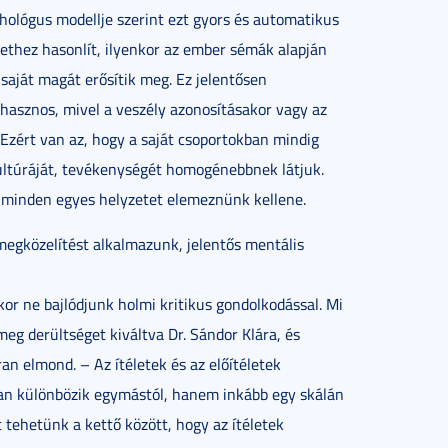
hológus modellje szerint ezt gyors és automatikus
lethez hasonlít, ilyenkor az ember sémák alapján
saját magát erősítik meg. Ez jelentősen
 hasznos, mivel a veszély azonosításakor vagy az
 Ezért van az, hogy a saját csoportokban mindig
ltúráját, tevékenységét homogénebbnek látjuk.
 minden egyes helyzetet elemeznünk kellene.
 megközelítést alkalmazunk, jelentős mentális
r ne bajlódjunk holmi kritikus gondolkodással. Mi
meg derültséget kiváltva Dr. Sándor Klára, és
an elmond. – Az ítéletek és az előítéletek
an különbözik egymástól, hanem inkább egy skálán
 tehetünk a kettő között, hogy az ítéletek