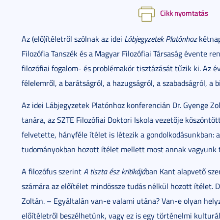
Cikk nyomtatás
Az (elő)ítéletről szólnak az idei
Lábjegyzetek Platónhoz
kétnap
Filozófia Tanszék és a Magyar Filozófiai Társaság évente r
filozófiai fogalom- és problémakör tisztázását tűzik ki. Az 
félelemről, a barátságról, a hazugságról, a szabadságról, a b
Az idei Lábjegyzetek Platónhoz konferencián Dr. Gyenge Zo
tanára, az SZTE Filozófiai Doktori Iskola vezetője köszöntöt
felvetette, hányféle ítélet is létezik a gondolkodásunkban: a 
tudományokban hozott ítélet mellett most annak vagyunk tan
A filozófus szerint
A tiszta ész kritikájá
ban Kant alapvető szer
számára az előítélet mindössze tudás nélkül hozott ítélet. 
Zoltán. – Egyáltalán van-e valami utána? Van-e olyan hely
előítéletről beszélhetünk, vagy ez is egy történelmi kultur