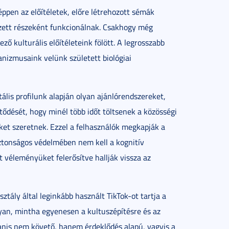
képpen az előítéletek, előre létrehozott sémák
ezett részeként funkcionálnak. Csakhogy még
ző kulturális előítéleteink fölött. A legrosszabb
anizmusaink velünk született biológiai
lis profilunk alapján olyan ajánlórendszereket,
ődését, hogy minél több időt töltsenek a közösségi
ket szeretnek. Ezzel a felhasználók megkapják a
biztonságos védelmében nem kell a kognitív
t véleményüket felerősítve hallják vissza az
ztály által leginkább használt TikTok-ot tartja a
yan, mintha egyenesen a kultuszépítésre és az
anis nem követő, hanem érdeklődés alapú, vagyis a