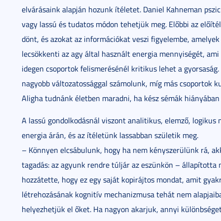
elvárásaink alapján hozunk ítéletet. Daniel Kahneman pszic
vagy lassú és tudatos módon tehetjük meg. Előbbi az előíté
dönt, és azokat az információkat veszi figyelembe, amelyek 
lecsökkenti az agy által használt energia mennyiségét, ami
idegen csoportok felismerésénél kritikus lehet a gyorsaság.
nagyobb változatossággal számolunk, míg más csoportok ku
Aligha tudnánk életben maradni, ha kész sémák hiányában
A lassú gondolkodásnál viszont analitikus, elemző, logikus
energia árán, és az ítéletünk lassabban születik meg.
– Könnyen elcsábulunk, hogy ha nem kényszerülünk rá, akko
tagadás: az agyunk rendre túljár az eszünkön – állapította 
hozzátette, hogy ez egy saját kopirájtos mondat, amit gyakr
létrehozásának kognitív mechanizmusa tehát nem alapjaib
helyezhetjük el őket. Ha nagyon akarjuk, annyi különbséget