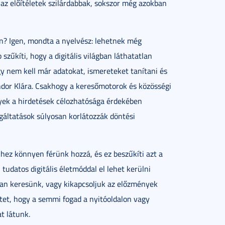
az előítéletek szilárdabbak, sokszor még azokban
ban? Igen, mondta a nyelvész: lehetnek még
zűkíti, hogy a digitális világban láthatatlan
y nem kell már adatokat, ismereteket tanítani és
ndor Klára. Csakhogy a keresőmotorok és közösségi
yek a hirdetések célozhatósága érdekében
gáltatások súlyosan korlátozzák döntési
hez könnyen férünk hozzá, és ez beszűkíti azt a
, tudatos digitális életmóddal el lehet kerülni
ban keresünk, vagy kikapcsoljuk az előzmények
tet, hogy a semmi fogad a nyitóoldalon vagy
t látunk.