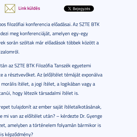
Link küldés
os filozófiai konferencia előadásai. Az SZTE BTK
endezi meg konferenciáját, amelyen egy-egy
évek során szóltak már előadások többek között a
izalomról.
ltán az SZTE BTK Filozófia Tanszék egyetemi
te a résztvevőket. Az (elő)ítélet témáját exponálva
morális ítélet, a jogi ítélet, a logikában vagy a
úi, hogy létezik társadalmi ítélet is.
epet tulajdonít az ember saját ítéletalkotásának,
De mi van az előítélet után? – kérdezte Dr. Gyenge
zet, amelyben a történelem folyamán bármikor is
ális képződmény?