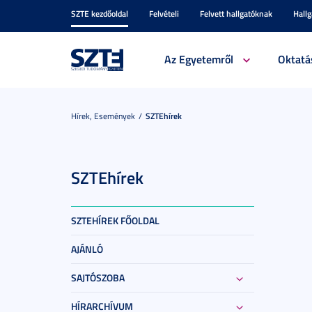
SZTE kezdőoldal
Felvételi
Felvett hallgatóknak
Hall
Az Egyetemről
Oktatá
Hírek, Események
SZTEhírek
SZTEhírek
SZTEHÍREK FŐOLDAL
AJÁNLÓ
SAJTÓSZOBA
HÍRARCHÍVUM