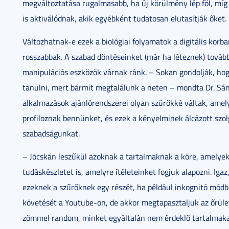
megváltoztatása rugalmasabb, ha új körülmény lép föl, míg 
is aktiválódnak, akik egyébként tudatosan elutasítják őket.
Változhatnak-e ezek a biológiai folyamatok a digitális kor
rosszabbak. A szabad döntéseinket (már ha léteznek) tovább s
manipulációs eszközök várnak ránk. – Sokan gondolják, hog
tanulni, mert bármit megtalálunk a neten – mondta Dr. Sá
alkalmazások ajánlórendszerei olyan szűrőkké váltak, amel
profiloznak bennünket, és ezek a kényelminek álcázott szol
szabadságunkat.
– Jócskán leszűkül azoknak a tartalmaknak a köre, amelyek
tudáskészletet is, amelyre ítéleteinket fogjuk alapozni. Igaz
ezeknek a szűrőknek egy részét, ha például inkognitó mód
követését a Youtube-on, de akkor megtapasztaljuk az őrüle
zömmel random, minket egyáltalán nem érdeklő tartalmaka