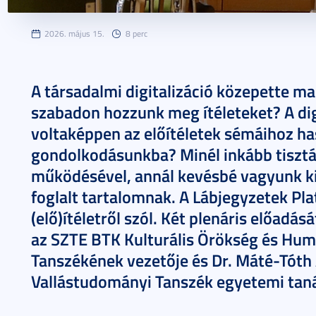
2026. május 15.
8 perc
A társadalmi digitalizáció közepette ma
szabadon hozzunk meg ítéleteket? A digi
voltaképpen az előítéletek sémáihoz h
gondolkodásunkba? Minél inkább tisztá
működésével, annál kevésbé vagyunk ki
foglalt tartalomnak. A Lábjegyzetek Pl
(elő)ítéletről szól. Két plenáris előadás
az SZTE BTK Kulturális Örökség és Hu
Tanszékének vezetője és Dr. Máté-Tóth
Vallástudományi Tanszék egyetemi taná