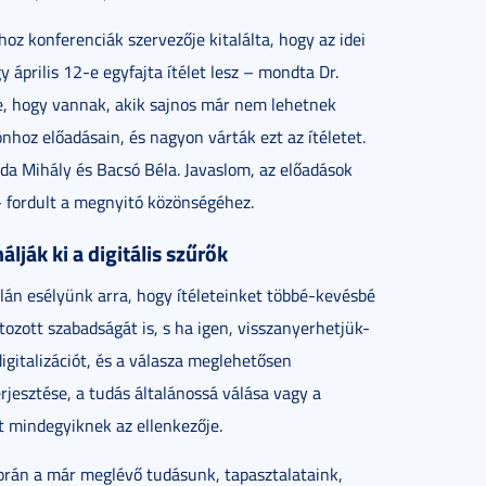
oz konferenciák szervezője kitalálta, hogy az idei
április 12-e egyfajta ítélet lesz – mondta Dr.
be, hogy vannak, akik sajnos már nem lehetnek
nhoz előadásain, és nagyon várták ezt az ítéletet.
jda Mihály és Bacsó Béla. Javaslom, az előadások
 fordult a megnyitó közönségéhez.
lják ki a digitális szűrők
alán esélyünk arra, hogy ítéleteinket többé-kevésbé
zott szabadságát is, s ha igen, visszanyerhetjük-
igitalizációt, és a válasza meglehetősen
rjesztése, a tudás általánossá válása vagy a
 mindegyiknek az ellenkezője.
orán a már meglévő tudásunk, tapasztalataink,