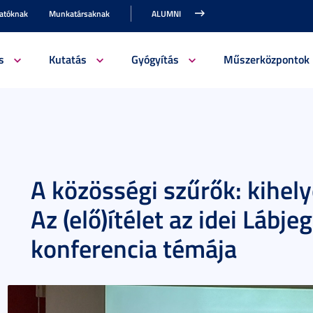
gatóknak
Munkatársaknak
ALUMNI
s
Kutatás
Gyógyítás
Műszerközpontok
A közösségi szűrők: kihely
Az (elő)ítélet az idei Lábj
konferencia témája