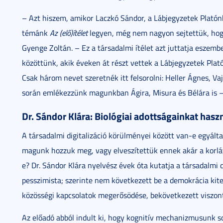
– Azt hiszem, amikor Laczkó Sándor, a Lábjegyzetek Platónh
témánk
Az (elő)ítélet
legyen, még nem nagyon sejtettük, hogy 
Gyenge Zoltán. – Ez a társadalmi ítélet azt juttatja eszem
közöttünk, akik éveken át részt vettek a Lábjegyzetek Plató
Csak három nevet szeretnék itt felsorolni: Heller Ágnes, Va
során emlékezzünk magunkban Ágira, Misura és Bélára is –
Dr. Sándor Klára: Biológiai adottságainkat haszná
A társadalmi digitalizáció körülményei között van-e egyált
magunk hozzuk meg, vagy elveszítettük ennek akár a korláto
e? Dr. Sándor Klára nyelvész évek óta kutatja a társadalmi d
pesszimista; szerinte nem következett be a demokrácia kite
közösségi kapcsolatok megerősödése, bekövetkezett viszont
Az előadó abból indult ki, hogy kognitív mechanizmusunk s