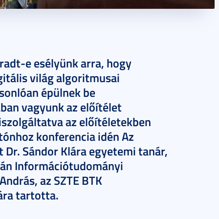
radt-e esélyünk arra, hogy
tális világ algoritmusai
asonlóan épülnek be
ban vagyunk az előítélet
szolgáltatva az előítéletekben
atónhoz konferencia idén Az
át Dr. Sándor Klára egyetemi tanár,
mán Információtudományi
 András, az SZTE BTK
ra tartotta.