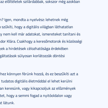
az előítéletek szilárdabbak, sokszor még azokban
ban? Igen, mondta a nyelvész: lehetnek még
zűkíti, hogy a digitális világban láthatatlan
y nem kell már adatokat, ismereteket tanítani és
ndor Klára. Csakhogy a keresőmotorok és közösségi
yek a hirdetések célozhatósága érdekében
gáltatások súlyosan korlátozzák döntési
hez könnyen férünk hozzá, és ez beszűkíti azt a
, tudatos digitális életmóddal el lehet kerülni
ban keresünk, vagy kikapcsoljuk az előzmények
tet, hogy a semmi fogad a nyitóoldalon vagy
t látunk.