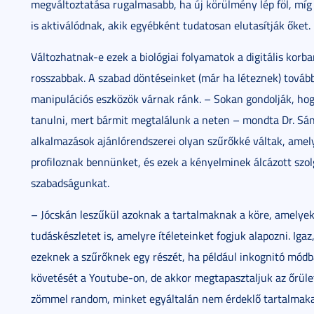
megváltoztatása rugalmasabb, ha új körülmény lép föl, míg 
is aktiválódnak, akik egyébként tudatosan elutasítják őket.
Változhatnak-e ezek a biológiai folyamatok a digitális kor
rosszabbak. A szabad döntéseinket (már ha léteznek) tovább s
manipulációs eszközök várnak ránk. – Sokan gondolják, hog
tanulni, mert bármit megtalálunk a neten – mondta Dr. Sá
alkalmazások ajánlórendszerei olyan szűrőkké váltak, amel
profiloznak bennünket, és ezek a kényelminek álcázott szol
szabadságunkat.
– Jócskán leszűkül azoknak a tartalmaknak a köre, amelyek
tudáskészletet is, amelyre ítéleteinket fogjuk alapozni. Igaz
ezeknek a szűrőknek egy részét, ha például inkognitó mód
követését a Youtube-on, de akkor megtapasztaljuk az őrüle
zömmel random, minket egyáltalán nem érdeklő tartalmaka