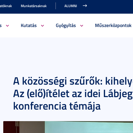
gatóknak
Munkatársaknak
ALUMNI
s
Kutatás
Gyógyítás
Műszerközpontok
A közösségi szűrők: kihely
Az (elő)ítélet az idei Lábj
konferencia témája