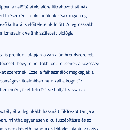
képpen az előítéletek, előre létrehozott sémák
ezett részeként funkcionálnak. Csakhogy még
ző kulturális előítéleteink fölött. A legrosszabb
anizmusaink velünk született biológiai
lis profilunk alapján olyan ajánlórendszereket,
ődését, hogy minél több időt töltsenek a közösségi
ket szeretnek. Ezzel a felhasználók megkapják a
biztonságos védelmében nem kell a kognitív
t véleményüket felerősítve hallják vissza az
ztály által leginkább használt TikTok-ot tartja a
yan, mintha egyenesen a kultuszépítésre és az
anis nem követő, hanem érdeklődés alapú, vagyis a