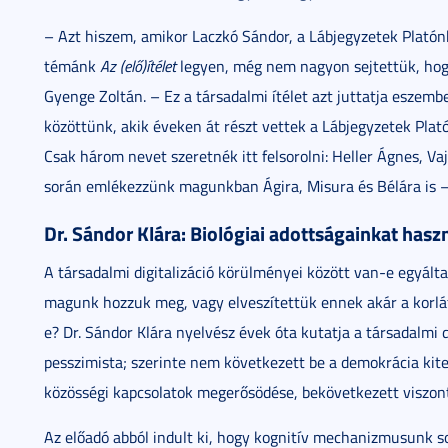
– Azt hiszem, amikor Laczkó Sándor, a Lábjegyzetek Platónh
témánk
Az (elő)ítélet
legyen, még nem nagyon sejtettük, hogy 
Gyenge Zoltán. – Ez a társadalmi ítélet azt juttatja eszem
közöttünk, akik éveken át részt vettek a Lábjegyzetek Plató
Csak három nevet szeretnék itt felsorolni: Heller Ágnes, Va
során emlékezzünk magunkban Ágira, Misura és Bélára is –
Dr. Sándor Klára: Biológiai adottságainkat haszná
A társadalmi digitalizáció körülményei között van-e egyált
magunk hozzuk meg, vagy elveszítettük ennek akár a korláto
e? Dr. Sándor Klára nyelvész évek óta kutatja a társadalmi d
pesszimista; szerinte nem következett be a demokrácia kite
közösségi kapcsolatok megerősödése, bekövetkezett viszont
Az előadó abból indult ki, hogy kognitív mechanizmusunk s