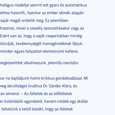
hológus modellje szerint ezt gyors és automatikus
lethez hasonlít, ilyenkor az ember sémák alapján
saját magát erősítik meg. Ez jelentősen
 hasznos, mivel a veszély azonosításakor vagy az
 Ezért van az, hogy a saját csoportokban mindig
ltúráját, tevékenységét homogénebbnek látjuk.
 minden egyes helyzetet elemeznünk kellene.
 megközelítést alkalmazunk, jelentős mentális
r ne bajlódjunk holmi kritikus gondolkodással. Mi
meg derültséget kiváltva Dr. Sándor Klára, és
an elmond. – Az ítéletek és az előítéletek
an különbözik egymástól, hanem inkább egy skálán
 tehetünk a kettő között, hogy az ítéletek