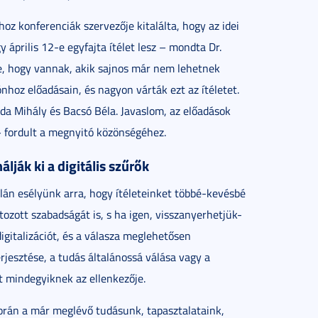
oz konferenciák szervezője kitalálta, hogy az idei
április 12-e egyfajta ítélet lesz – mondta Dr.
be, hogy vannak, akik sajnos már nem lehetnek
nhoz előadásain, és nagyon várták ezt az ítéletet.
jda Mihály és Bacsó Béla. Javaslom, az előadások
 fordult a megnyitó közönségéhez.
lják ki a digitális szűrők
alán esélyünk arra, hogy ítéleteinket többé-kevésbé
zott szabadságát is, s ha igen, visszanyerhetjük-
igitalizációt, és a válasza meglehetősen
rjesztése, a tudás általánossá válása vagy a
 mindegyiknek az ellenkezője.
orán a már meglévő tudásunk, tapasztalataink,