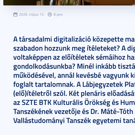
2026. május 15.
8 perc
A társadalmi digitalizáció közepette ma
szabadon hozzunk meg ítéleteket? A digi
voltaképpen az előítéletek sémáihoz h
gondolkodásunkba? Minél inkább tisztá
működésével, annál kevésbé vagyunk ki
foglalt tartalomnak. A Lábjegyzetek Pl
(elő)ítéletről szól. Két plenáris előadás
az SZTE BTK Kulturális Örökség és Hu
Tanszékének vezetője és Dr. Máté-Tóth
Vallástudományi Tanszék egyetemi taná