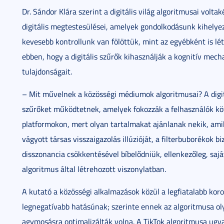
Dr. Sándor Klára szerint a digitális világ algoritmusai volta
digitális megtestesülései, amelyek gondolkodásunk kihely
kevesebb kontrollunk van fölöttük, mint az egyébként is léte
ebben, hogy a digitális szűrők kihasználják a kognitív mech
tulajdonságait.
– Mit művelnek a közösségi médiumok algoritmusai? A digitá
szűrőket működtetnek, amelyek fokozzák a felhasználók köt
platformokon, mert olyan tartalmakat ajánlanak nekik, ami
vágyott társas visszaigazolás illúzióját, a filterbuborékok 
disszonancia csökkentésével bíbelődniük, ellenkezőleg, sajá
algoritmus által létrehozott viszonylatban.
A kutató a közösségi alkalmazások közül a legfiatalabb koros
legnegatívabb hatásúnak; szerinte ennek az algoritmusa ol
agymosásra optimalizálták volna. A TikTok algoritmusa ugy