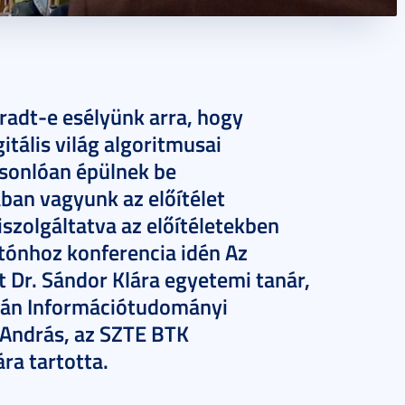
radt-e esélyünk arra, hogy
tális világ algoritmusai
asonlóan épülnek be
ban vagyunk az előítélet
szolgáltatva az előítéletekben
atónhoz konferencia idén Az
át Dr. Sándor Klára egyetemi tanár,
mán Információtudományi
 András, az SZTE BTK
ra tartotta.