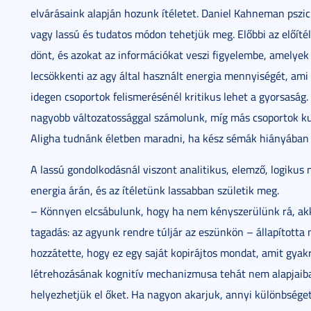
elvárásaink alapján hozunk ítéletet. Daniel Kahneman pszic
vagy lassú és tudatos módon tehetjük meg. Előbbi az előíté
dönt, és azokat az információkat veszi figyelembe, amelyek 
lecsökkenti az agy által használt energia mennyiségét, ami
idegen csoportok felismerésénél kritikus lehet a gyorsaság.
nagyobb változatossággal számolunk, míg más csoportok ku
Aligha tudnánk életben maradni, ha kész sémák hiányában
A lassú gondolkodásnál viszont analitikus, elemző, logikus
energia árán, és az ítéletünk lassabban születik meg.
– Könnyen elcsábulunk, hogy ha nem kényszerülünk rá, akko
tagadás: az agyunk rendre túljár az eszünkön – állapította 
hozzátette, hogy ez egy saját kopirájtos mondat, amit gyakr
létrehozásának kognitív mechanizmusa tehát nem alapjaib
helyezhetjük el őket. Ha nagyon akarjuk, annyi különbséget