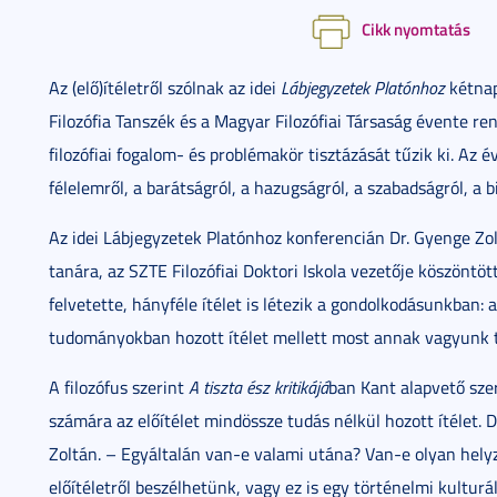
Cikk nyomtatás
Az (elő)ítéletről szólnak az idei
Lábjegyzetek Platónhoz
kétnap
Filozófia Tanszék és a Magyar Filozófiai Társaság évente r
filozófiai fogalom- és problémakör tisztázását tűzik ki. Az 
félelemről, a barátságról, a hazugságról, a szabadságról, a b
Az idei Lábjegyzetek Platónhoz konferencián Dr. Gyenge Zo
tanára, az SZTE Filozófiai Doktori Iskola vezetője köszöntöt
felvetette, hányféle ítélet is létezik a gondolkodásunkban: a 
tudományokban hozott ítélet mellett most annak vagyunk tan
A filozófus szerint
A tiszta ész kritikájá
ban Kant alapvető szer
számára az előítélet mindössze tudás nélkül hozott ítélet. 
Zoltán. – Egyáltalán van-e valami utána? Van-e olyan hely
előítéletről beszélhetünk, vagy ez is egy történelmi kultur