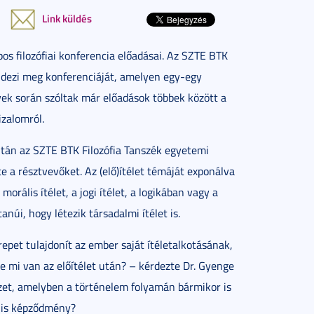
Link küldés
os filozófiai konferencia előadásai. Az SZTE BTK
endezi meg konferenciáját, amelyen egy-egy
évek során szóltak már előadások többek között a
izalomról.
ltán az SZTE BTK Filozófia Tanszék egyetemi
te a résztvevőket. Az (elő)ítélet témáját exponálva
morális ítélet, a jogi ítélet, a logikában vagy a
úi, hogy létezik társadalmi ítélet is.
epet tulajdonít az ember saját ítéletalkotásának,
De mi van az előítélet után? – kérdezte Dr. Gyenge
zet, amelyben a történelem folyamán bármikor is
ális képződmény?