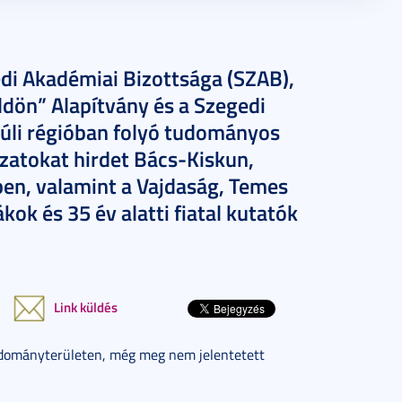
i Akadémiai Bizottsága (SZAB),
dön” Alapítvány és a Szegedi
úli régióban folyó tudományos
zatokat hirdet Bács-Kiskun,
n, valamint a Vajdaság, Temes
ok és 35 év alatti fiatal kutatók
Link küldés
udományterületen, még meg nem jelentetett