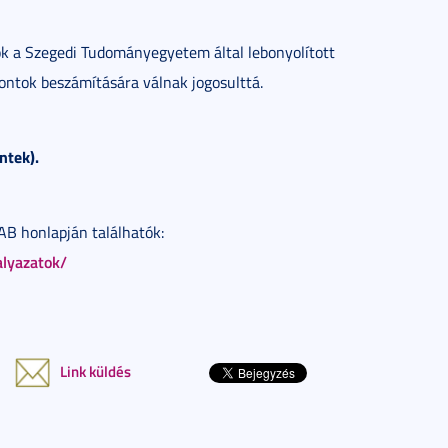
ok a Szegedi Tudományegyetem által lebonyolított
pontok beszámítására válnak jogosulttá.
ntek).
AB honlapján találhatók:
alyazatok/
Link küldés