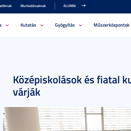
gatóknak
Munkatársaknak
ALUMNI
s
Kutatás
Gyógyítás
Műszerközpontok
Középiskolások és fiatal 
várják