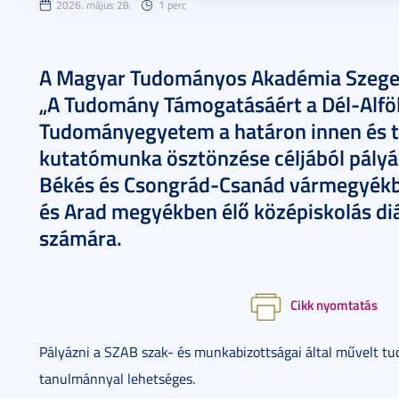
2026. május 28.
1 perc
A Magyar Tudományos Akadémia Szeged
„A Tudomány Támogatásáért a Dél-Alföl
Tudományegyetem a határon innen és t
kutatómunka ösztönzése céljából pályá
Békés és Csongrád-Csanád vármegyékbe
és Arad megyékben élő középiskolás diák
számára.
Cikk nyomtatás
Pályázni a SZAB szak- és munkabizottságai által művelt t
tanulmánnyal lehetséges.