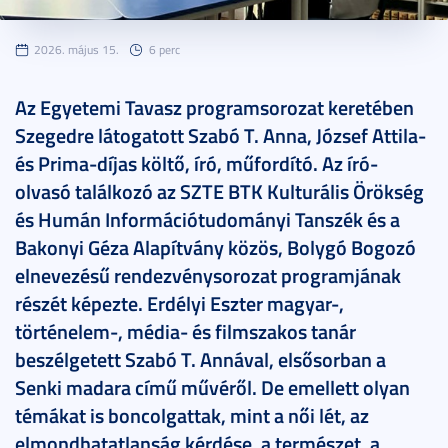
2026. május 15.
6 perc
Az Egyetemi Tavasz programsorozat keretében
Szegedre látogatott Szabó T. Anna, József Attila-
és Prima-díjas költő, író, műfordító. Az író-
olvasó találkozó az SZTE BTK Kulturális Örökség
és Humán Információtudományi Tanszék és a
Bakonyi Géza Alapítvány közös, Bolygó Bogozó
elnevezésű rendezvénysorozat programjának
részét képezte. Erdélyi Eszter magyar-,
történelem-, média- és filmszakos tanár
beszélgetett Szabó T. Annával, elsősorban a
Senki madara című művéről. De emellett olyan
témákat is boncolgattak, mint a női lét, az
elmondhatatlanság kérdése, a természet, a