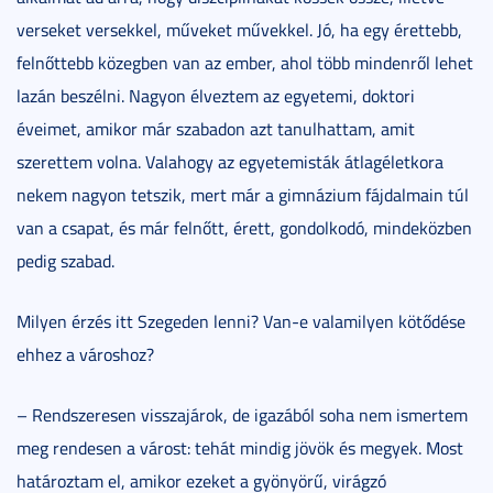
verseket versekkel, műveket művekkel. Jó, ha egy érettebb,
felnőttebb közegben van az ember, ahol több mindenről lehet
lazán beszélni. Nagyon élveztem az egyetemi, doktori
éveimet, amikor már szabadon azt tanulhattam, amit
szerettem volna. Valahogy az egyetemisták átlagéletkora
nekem nagyon tetszik, mert már a gimnázium fájdalmain túl
van a csapat, és már felnőtt, érett, gondolkodó, mindeközben
pedig szabad.
Milyen érzés itt Szegeden lenni? Van-e valamilyen kötődése
ehhez a városhoz?
– Rendszeresen visszajárok, de igazából soha nem ismertem
meg rendesen a várost: tehát mindig jövök és megyek. Most
határoztam el, amikor ezeket a gyönyörű, virágzó