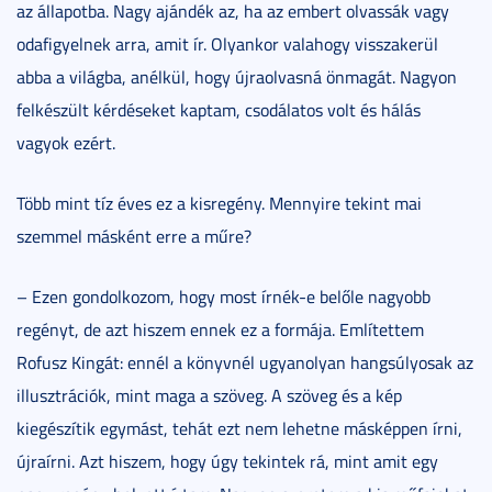
az állapotba. Nagy ajándék az, ha az embert olvassák vagy
odafigyelnek arra, amit ír. Olyankor valahogy visszakerül
abba a világba, anélkül, hogy újraolvasná önmagát. Nagyon
felkészült kérdéseket kaptam, csodálatos volt és hálás
vagyok ezért.
Több mint tíz éves ez a kisregény. Mennyire tekint mai
szemmel másként erre a műre?
– Ezen gondolkozom, hogy most írnék-e belőle nagyobb
regényt, de azt hiszem ennek ez a formája. Említettem
Rofusz Kingát: ennél a könyvnél ugyanolyan hangsúlyosak az
illusztrációk, mint maga a szöveg. A szöveg és a kép
kiegészítik egymást, tehát ezt nem lehetne másképpen írni,
újraírni. Azt hiszem, hogy úgy tekintek rá, mint amit egy