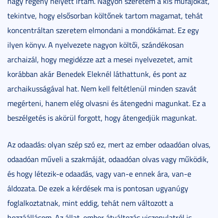
nagy regény helyett írtam. Nagyon szeretem a kis műfajokat,
tekintve, hogy elsősorban költőnek tartom magamat, tehát
koncentráltan szeretem elmondani a mondókámat. Ez egy
ilyen könyv. A nyelvezete nagyon költői, szándékosan
archaizál, hogy megidézze azt a mesei nyelvezetet, amit
korábban akár Benedek Eleknél láthattunk, és pont az
archaikusságával hat. Nem kell feltétlenül minden szavát
megérteni, hanem elég olvasni és átengedni magunkat. Ez a
beszélgetés is akörül forgott, hogy átengedjük magunkat.
Az odaadás: olyan szép szó ez, mert az ember odaadóan olvas,
odaadóan műveli a szakmáját, odaadóan olvas vagy működik,
és hogy létezik-e odaadás, vagy van-e ennek ára, van-e
áldozata. De ezek a kérdések ma is pontosan ugyanúgy
foglalkoztatnak, mint eddig, tehát nem változott a
hozzáállásom. Az állat-ember átváltozás viszonylatról is