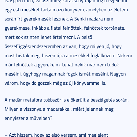
is. Éppen idén, valószínűleg karácsony táján fog megjelenni
egy esti meséket tartalmazó könyvem, amelyben az életem
során írt gyerekmesék lesznek. A Senki madara nem
gyerekmese, inkább a fiatal felnőttek, felnőttek története,
mert sok szinten lehet értelmezni. A belső
összefüggésrendszeremben az van, hogy milyen jó, hogy
most hívtak meg, hiszen újra a mesékkel foglalkozom. Nekem
már felnőttek a gyerekeim, tehát nekik már nem tudok
mesélni, úgyhogy magamnak fogok ismét mesélni. Nagyon
várom, hogy dolgozzak még az új könyvemmel is.
A madár metafora többször is előkerült a beszélgetés során.
Milyen a viszonya a madarakkal, miért jelennek meg
ennyiszer a műveiben?
– Azt hiszem, hogy az első versem, ami megjelent