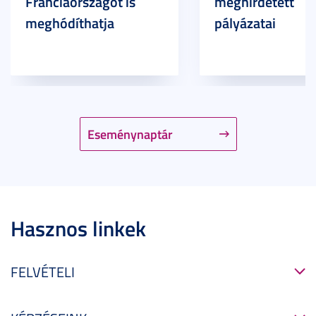
Franciaországot is
meghirdetett
meghódíthatja
pályázatai
Eseménynaptár
Hasznos linkek
FELVÉTELI