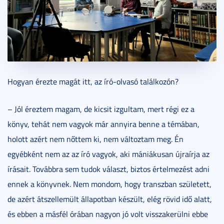
Hogyan érezte magát itt, az író-olvasó találkozón?
– Jól éreztem magam, de kicsit izgultam, mert régi ez a
könyv, tehát nem vagyok már annyira benne a témában,
holott azért nem nőttem ki, nem változtam meg. Én
egyébként nem az az író vagyok, aki mániákusan újraírja az
írásait. Továbbra sem tudok választ, biztos értelmezést adni
ennek a könyvnek. Nem mondom, hogy transzban született,
de azért átszellemült állapotban készült, elég rövid idő alatt,
és ebben a másfél órában nagyon jó volt visszakerülni ebbe