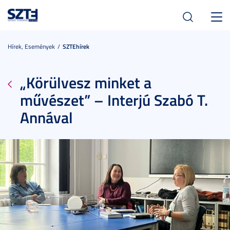
Toggl
navig
Hírek, Események
SZTEhírek
„Körülvesz minket a
művészet” – Interjú Szabó T.
Annával