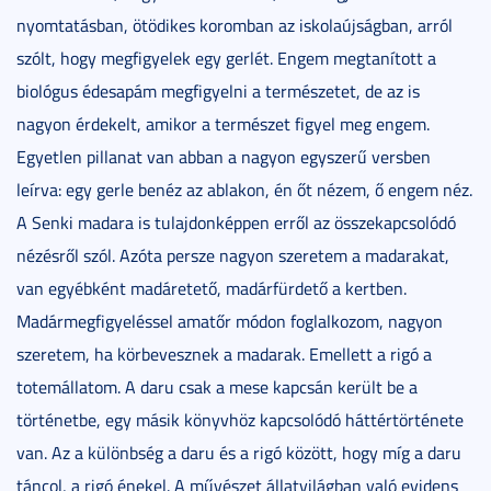
nyomtatásban, ötödikes koromban az iskolaújságban, arról
szólt, hogy megfigyelek egy gerlét. Engem megtanított a
biológus édesapám megfigyelni a természetet, de az is
nagyon érdekelt, amikor a természet figyel meg engem.
Egyetlen pillanat van abban a nagyon egyszerű versben
leírva: egy gerle benéz az ablakon, én őt nézem, ő engem néz.
A Senki madara is tulajdonképpen erről az összekapcsolódó
nézésről szól. Azóta persze nagyon szeretem a madarakat,
van egyébként madáretető, madárfürdető a kertben.
Madármegfigyeléssel amatőr módon foglalkozom, nagyon
szeretem, ha körbevesznek a madarak. Emellett a rigó a
totemállatom. A daru csak a mese kapcsán került be a
történetbe, egy másik könyvhöz kapcsolódó háttértörténete
van. Az a különbség a daru és a rigó között, hogy míg a daru
táncol, a rigó énekel. A művészet állatvilágban való evidens