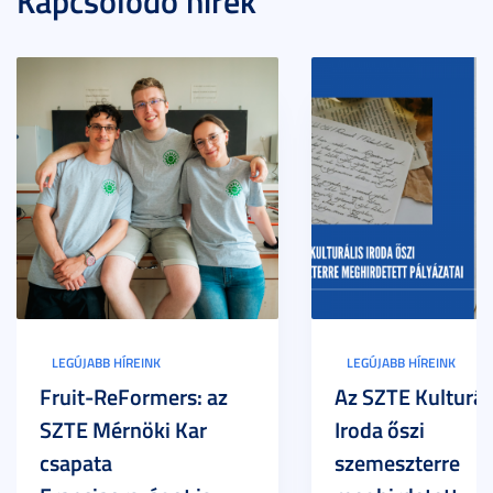
Kapcsolódó hírek
LEGÚJABB HÍREINK
LEGÚJABB HÍREINK
Fruit-ReFormers: az
Az SZTE Kulturál
SZTE Mérnöki Kar
Iroda őszi
csapata
szemeszterre