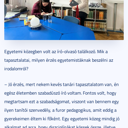
Egyetemi közegben volt az író-olvasó találkozó. Mik a
tapasztalatai, milyen érzés egyetemistáknak beszélni az
irodalomról?
– Jó érzés, mert nekem kevés tanári tapasztalatom van, én
egész életemben szabadúszó író voltam. Fontos volt, hogy
megtartsam ezt a szabadságomat, viszont van bennem egy
ilyen tanítói szenvedély, a furor pedagogikus, amit eddig a
gyerekeimen éltem ki főként. Egy egyetemi közeg mindig jó
alkalmat ad arra, hogy diszciplínákat kössek össze, illetve