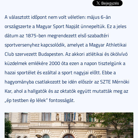
A választott időpont nem volt véletlen: május 6-án
országszerte a Magyar Sport Napját ünnepeltük. Ez a jeles
dátum az 1875-ben megrendezett első szabadtéri
sportversenyhez kapcsolódik, amelyet a Magyar Athletikai
Club szervezett Budapesten. Az akkori atlétikai és ökölvívó
küzdelmek emlékére 2000 óta ezen a napon tisztelgünk a
hazai sportélet és ezáltal a sport nagyjai előtt. Ebbe a
hagyományba csatlakozott be idén először az SZTE Mérnöki
Kar, ahol a hallgatók és az oktatók együtt mutatták meg az
„ép testben ép lélek” fontosságát.