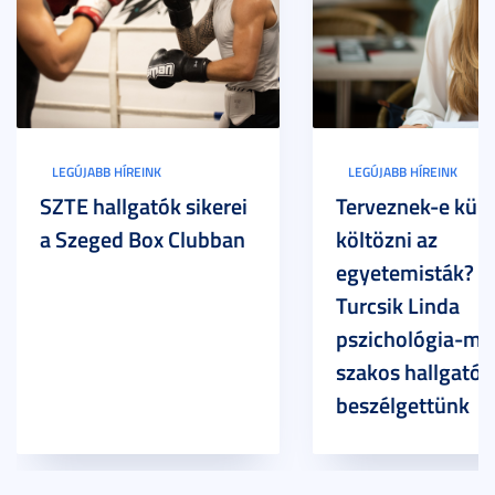
LEGÚJABB HÍREINK
LEGÚJABB HÍREINK
SZTE hallgatók sikerei
Terveznek-e külf
a Szeged Box Clubban
költözni az
egyetemisták? –
Turcsik Linda
pszichológia-ma
szakos hallgatóv
beszélgettünk