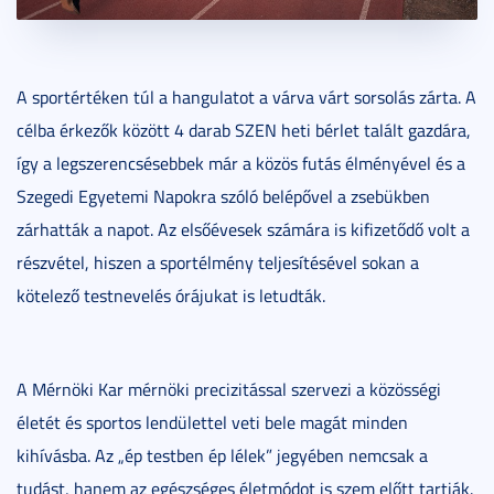
A sportértéken túl a hangulatot a várva várt sorsolás zárta. A
célba érkezők között 4 darab SZEN heti bérlet talált gazdára,
így a legszerencsésebbek már a közös futás élményével és a
Szegedi Egyetemi Napokra szóló belépővel a zsebükben
zárhatták a napot. Az elsőévesek számára is kifizetődő volt a
részvétel, hiszen a sportélmény teljesítésével sokan a
kötelező testnevelés órájukat is letudták.
A Mérnöki Kar mérnöki precizitással szervezi a közösségi
életét és sportos lendülettel veti bele magát minden
kihívásba. Az „ép testben ép lélek” jegyében nemcsak a
tudást, hanem az egészséges életmódot is szem előtt tartják.