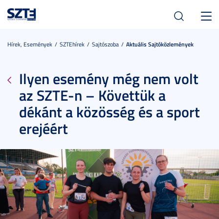
Toggl
navig
Hírek, Események
SZTEhírek
Sajtószoba
Aktuális Sajtóközlemények
Ilyen esemény még nem volt
az SZTE-n – Követtük a
dékánt a közösség és a sport
erejéért