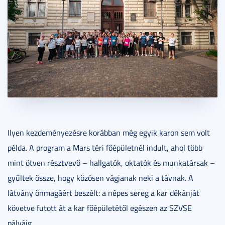
Ilyen kezdeményezésre korábban még egyik karon sem volt
példa. A program a Mars téri főépületnél indult, ahol több
mint ötven résztvevő – hallgatók, oktatók és munkatársak –
gyűltek össze, hogy közösen vágjanak neki a távnak. A
látvány önmagáért beszélt: a népes sereg a kar dékánját
követve futott át a kar főépületétől egészen az SZVSE
pályáig.