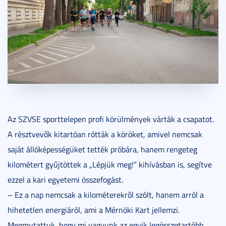
Az SZVSE sporttelepen profi körülmények várták a csapatot.
A résztvevők kitartóan rótták a köröket, amivel nemcsak
saját állóképességüket tették próbára, hanem rengeteg
kilométert gyűjtöttek a „Lépjük meg!” kihívásban is, segítve
ezzel a kari egyetemi összefogást.
– Ez a nap nemcsak a kilométerekről szólt, hanem arról a
hihetetlen energiáról, ami a Mérnöki Kart jellemzi.
Megmutattuk, hogy mi vagyunk az egyik legösszetartóbb