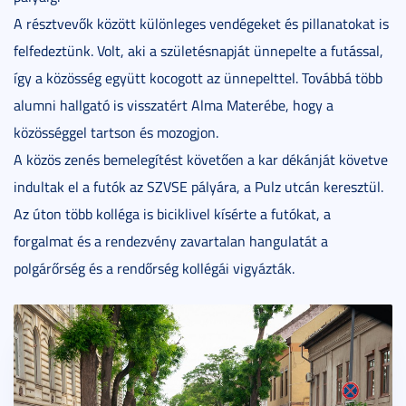
A résztvevők között különleges vendégeket és pillanatokat is
felfedeztünk. Volt, aki a születésnapját ünnepelte a futással,
így a közösség együtt kocogott az ünnepelttel. Továbbá több
alumni hallgató is visszatért Alma Materébe, hogy a
közösséggel tartson és mozogjon.
A közös zenés bemelegítést követően a kar dékánját követve
indultak el a futók az SZVSE pályára, a Pulz utcán keresztül.
Az úton több kolléga is biciklivel kísérte a futókat, a
forgalmat és a rendezvény zavartalan hangulatát a
polgárőrség és a rendőrség kollégái vigyázták.