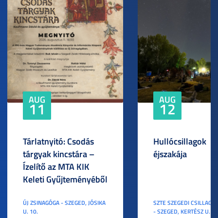
AUG
AUG
11
12
Tárlatnyitó: Csodás
Hullócsillagok
tárgyak kincstára –
éjszakája
Ízelítő az MTA KIK
Keleti Gyűjteményéből
ÚJ ZSINAGÓGA - SZEGED, JÓSIKA
SZTE SZEGEDI CSILLAGV
U. 10.
- SZEGED, KERTÉSZ U. 3.