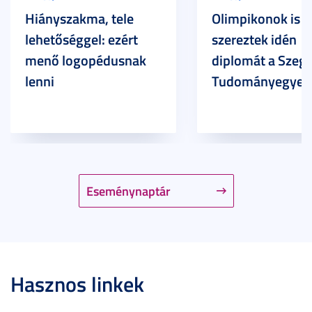
Hiányszakma, tele
Olimpikonok is
lehetőséggel: ezért
szereztek idén
menő logopédusnak
diplomát a Szege
lenni
Tudományegyet
Eseménynaptár
Hasznos linkek