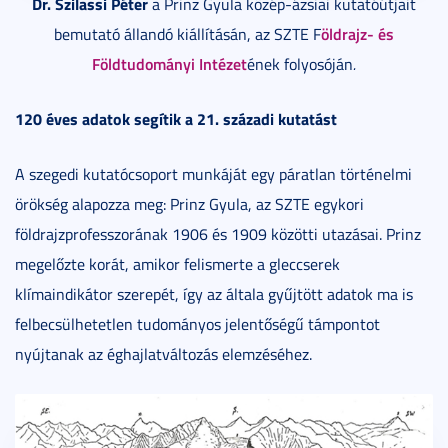
Dr. Szilassi Péter
a Prinz Gyula közép-ázsiai kutatóútjait
öldrajz- és
bemutató állandó kiállításán, az SZTE F
Földtudományi Intézet
ének folyosóján
.
120 éves adatok segítik a 21. századi kutatást
A szegedi kutatócsoport munkáját egy páratlan történelmi
örökség alapozza meg: Prinz Gyula, az SZTE egykori
földrajzprofesszorának 1906 és 1909 közötti utazásai. Prinz
megelőzte korát, amikor felismerte a gleccserek
klímaindikátor szerepét, így az általa gyűjtött adatok ma is
felbecsülhetetlen tudományos jelentőségű támpontot
nyújtanak az éghajlatváltozás elemzéséhez.