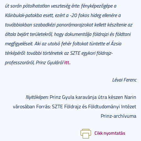
út során pótolhatatlan veszteség érte: fényképezőgépe a
Káinbulak-patakba esett, ezért a -20 fokos hideg ellenére a
továbbiakban szabadkézi panorámarajzokat kellett készítenie az
általa bejárt területekről, hogy dokumentálja földrajzi és földtani
megfigyeléseit. Aki az utolsó fehér foltokat tüntette el Ázsia
térképéről: további történetek az SZTE egykori földrajz-
itt.
professzoráról, Prinz Gyuláról
Lévai Ferenc
Nyitóképen:
Prinz Gyula karavánja útra készen Narin
városában Forrás: SZTE Földrajz és Földtudományi Intézet
Prinz-archívuma
Cikk nyomtatás