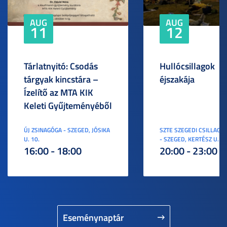
AUG
AUG
11
12
Tárlatnyitó: Csodás
Hullócsillagok
tárgyak kincstára –
éjszakája
Ízelítő az MTA KIK
Keleti Gyűjteményéből
ÚJ ZSINAGÓGA - SZEGED, JÓSIKA
SZTE SZEGEDI CSILLAGV
U. 10.
- SZEGED, KERTÉSZ U. 3.
16:00 - 18:00
20:00 - 23:00
Eseménynaptár