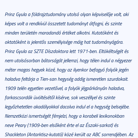
Prinz Gyula a földrajztudomány utolsó olyan képviselője volt, aki
képes volt a rendkívül összetett tudományt átfogni, és szinte
minden területén maradandó értéket alkotni. Kutatóként és
oktatóként is jelentős személyisége máig hat tudományágára.
Prinz Gyula az SZTE Díszdoktora lett 1971-ben. Eltökéltségét és
nem utolsósorban bátorságát jellemzi, hogy télen indul a négyezer
méter magas hegyek közé, hogy az ilyenkor befagyó folyók jegén
haladva feltárja a Tien-san hegység addig ismeretlen szurdokait.
1909 telén egyetlen vezetővel, a folyók jégpárkányán haladva,
farkascsordák üvöltésétől kísérve, sok veszéllyel és szinte
legyőzhetetlen akadályokkal dacolva indul el a hegység belsejébe.
Nemzetközi ismertségét fémjelzi, hogy a korabeli lexikonokban
neve Peary (1909-ben elsőként érte el az Északi-sarkot) és
Shackleton (Antarktisz-kutató) közé került az ABC sorrendjében. Az