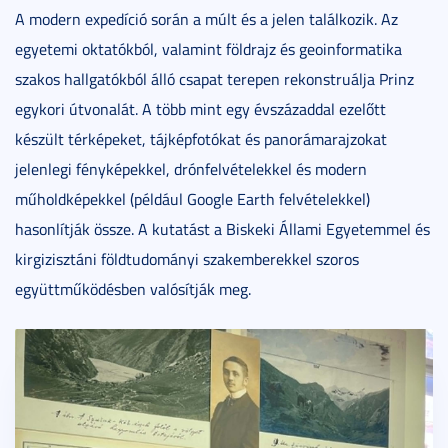
A modern expedíció során a múlt és a jelen találkozik. Az
egyetemi oktatókból, valamint földrajz és geoinformatika
szakos hallgatókból álló csapat terepen rekonstruálja Prinz
egykori útvonalát. A több mint egy évszázaddal ezelőtt
készült térképeket, tájképfotókat és panorámarajzokat
jelenlegi fényképekkel, drónfelvételekkel és modern
műholdképekkel (például Google Earth felvételekkel)
hasonlítják össze. A kutatást a Biskeki Állami Egyetemmel és
kirgizisztáni földtudományi szakemberekkel szoros
együttműködésben valósítják meg.