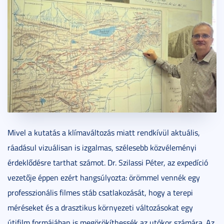
Mivel a kutatás a klímaváltozás miatt rendkívül aktuális,
ráadásul vizuálisan is izgalmas, szélesebb közvéleményi
érdeklődésre tarthat számot. Dr. Szilassi Péter, az expedíció
vezetője éppen ezért hangsúlyozta: örömmel vennék egy
professzionális filmes stáb csatlakozását, hogy a terepi
méréseket és a drasztikus környezeti változásokat egy
útifilm formájában is megörökíthessék az utókor számára. Az