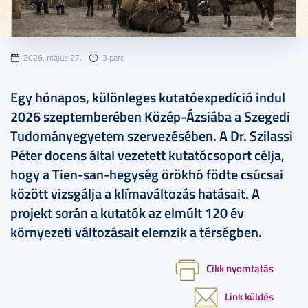
2026. május 27.
3 perc
Egy hónapos, különleges kutatóexpedíció indul
2026 szeptemberében Közép-Ázsiába a Szegedi
Tudományegyetem szervezésében. A Dr. Szilassi
Péter docens által vezetett kutatócsoport célja,
hogy a Tien-san-hegység örökhó födte csúcsai
között vizsgálja a klímaváltozás hatásait. A
projekt során a kutatók az elmúlt 120 év
környezeti változásait elemzik a térségben.
Cikk nyomtatás
Link küldés