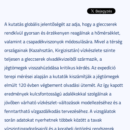
A kutatás globális jelentőségét az adja, hogy a gleccserek
rendkívül gyorsan és érzékenyen reagálnak a hőmérséklet,
valamint a csapadékviszonyok módosulására. Mivel a térség
országainak (Kazahsztán, Kirgizisztán) vízkészlete szinte
teljesen a gleccserek olvadékvizeiből származik, a
jégtömegek visszahúzódása kritikus kérdés. Az expedíció
terepi mérései alapján a kutatók kiszámítják a jégtömegek
elmúlt 120 évben végbement olvadási ütemét. Az így kapott
eredmények kulcsfontosságú adalékokkal szolgálnak a
jövőben várható vízkészlet-változások modellezéséhez és a
fenntartható vízgazdálkodás tervezéséhez. A vizsgálatok
során adatokat nyerhetnek többek között a tavak
vízszintingadozásairól és a korabeli öntözési rendszerek