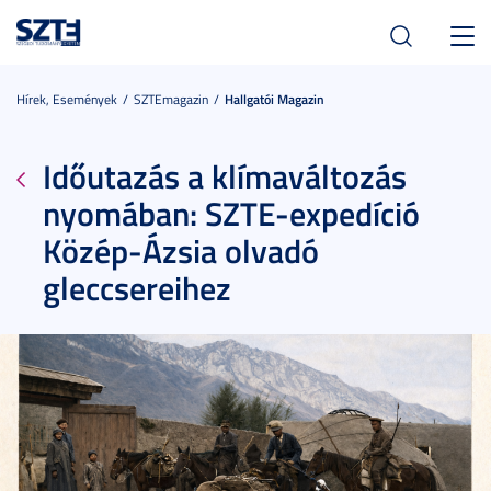
Toggl
navig
Hírek, Események
SZTEmagazin
Hallgatói Magazin
Időutazás a klímaváltozás
nyomában: SZTE-expedíció
Közép-Ázsia olvadó
gleccsereihez