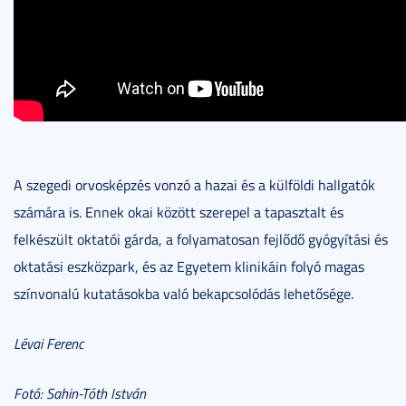
A szegedi orvosképzés vonzó a hazai és a külföldi hallgatók
számára is. Ennek okai között szerepel a tapasztalt és
felkészült oktatói gárda, a folyamatosan fejlődő gyógyítási és
oktatási eszközpark, és az Egyetem klinikáin folyó magas
színvonalú kutatásokba való bekapcsolódás lehetősége.
Lévai Ferenc
Fotó: Sahin-Tóth István