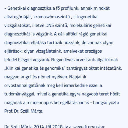
- Genetikai diagnosztika a fő profilunk, annak mindkét
alkategóriáját, kromoszómaszintű , citogenetikai
vizsgálatokat, illetve DNS szintű, molekuláris genetikai
diagnosztikát is végzünk. A dél-alföldi régió genetikai
diagnosztikai ellátása tartozik hozzánk, de vannak olyan
eljárások, olyan vizsgálataink, amelyeket országos
lefedettséggel végzünk. Negyedéves orvostanhallgatóknak
„Klinikai genetika és genomika” tantárgyat oktat intézetünk,
magyar, angol és német nyelven. Napjaink
orvostanhallgatóinak meg kell ismerkednie ezzel a
tudományággal, mivel a genetika egyre nagyobb teret hódít
magának a mindennapos betegellátásban is - hangsúlyozta
Prof. Dr. Széll Márta.
Dr. Széll Márta 2014-től 2018-ig a szegedi orvoskar