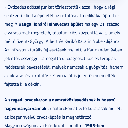
- Évtizedes adósságunkat törlesztettük azzal, hogy a régi
sebészeti klinika épületét az oktatásnak dedikálva újítottuk
Banga Ilonáról elnevezett épület
meg. A
ma egy 21. századi
elvárásoknak megfelelő, többfunkciós központtá vált, amely
méltó Szent-Györgyi Albert és Karikó Katalin Nobel-díjához.
Az infrastrukturális fejlesztések mellett, a Kar minden évben
jelentős összeggel támogatta új diagnosztikus és terápiás
módszerek bevezetését, melyek nemcsak a gyógyítás, hanem
az oktatás és a kutatás színvonalát is jelentősen emelték –
fejtette ki a dékán.
szegedi orvoskaron a nemzetköziesedésnek is hosszú
A
hagyományai vannak
. A határokon átívelő kutatások mellett
az idegennyelvű orvosképzés is meghatározó.
1985-ben
Magyarországon az elsők között indult el