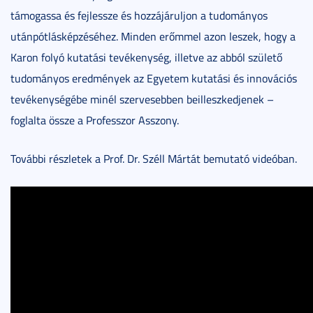
támogassa és fejlessze és hozzájáruljon a tudományos
utánpótlásképzéséhez. Minden erőmmel azon leszek, hogy a
Karon folyó kutatási tevékenység, illetve az abból születő
tudományos eredmények az Egyetem kutatási és innovációs
tevékenységébe minél szervesebben beilleszkedjenek –
foglalta össze a Professzor Asszony.
További részletek a Prof. Dr. Széll Mártát bemutató videóban.