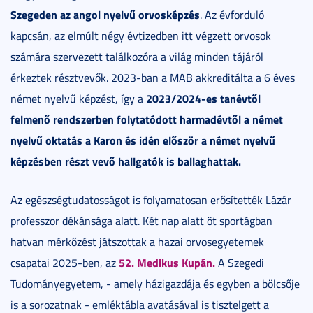
Szegeden az angol nyelvű orvosképzés
. Az évforduló
kapcsán, az elmúlt négy évtizedben itt végzett orvosok
számára szervezett találkozóra a világ minden tájáról
érkeztek résztvevők. 2023-ban a MAB akkreditálta a 6 éves
2023/2024-es tanévtől
német nyelvű képzést, így a
felmenő rendszerben folytatódott harmadévtől a német
nyelvű oktatás a Karon és idén először a német nyelvű
képzésben részt vevő hallgatók is ballaghattak.
Az egészségtudatosságot is folyamatosan erősítették Lázár
professzor dékánsága alatt. Két nap alatt öt sportágban
hatvan mérkőzést játszottak a hazai orvosegyetemek
52. Medikus Kupán.
csapatai 2025-ben, az
A Szegedi
Tudományegyetem, - amely házigazdája és egyben a bölcsője
is a sorozatnak - emléktábla avatásával is tisztelgett a