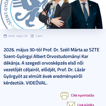
2026. május 29.
7 perc
2026. május 30-tól Prof. Dr. Széll Márta az SZTE
Szent-Györgyi Albert Orvostudományi Kar
dékánja. A szegedi orvosképzés első női
vezetőjét céljairól, elődjét, Prof. Dr. Lázár
Györgyöt az elmúlt évek eredményeiről
kérdeztük. VIDEÓVAL.
Cikk nyomtatás
Link küldés