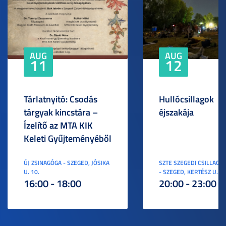
AUG
AUG
11
12
Tárlatnyitó: Csodás
Hullócsillagok
tárgyak kincstára –
éjszakája
Ízelítő az MTA KIK
Keleti Gyűjteményéből
ÚJ ZSINAGÓGA - SZEGED, JÓSIKA
SZTE SZEGEDI CSILLAGV
U. 10.
- SZEGED, KERTÉSZ U. 3.
16:00 - 18:00
20:00 - 23:00