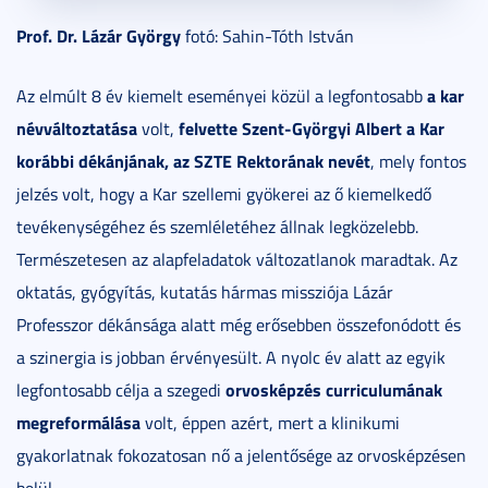
Prof. Dr. Lázár György
fotó: Sahin-Tóth István
a kar
Az elmúlt 8 év kiemelt eseményei közül a legfontosabb
névváltoztatása
felvette Szent-Györgyi Albert a Kar
volt,
korábbi dékánjának, az SZTE Rektorának nevét
, mely fontos
jelzés volt, hogy a Kar szellemi gyökerei az ő kiemelkedő
tevékenységéhez és szemléletéhez állnak legközelebb.
Természetesen az alapfeladatok változatlanok maradtak. Az
oktatás, gyógyítás, kutatás hármas missziója Lázár
Professzor dékánsága alatt még erősebben összefonódott és
a szinergia is jobban érvényesült. A nyolc év alatt az egyik
orvosképzés curriculumának
legfontosabb célja a szegedi
megreformálása
volt, éppen azért, mert a klinikumi
gyakorlatnak fokozatosan nő a jelentősége az orvosképzésen