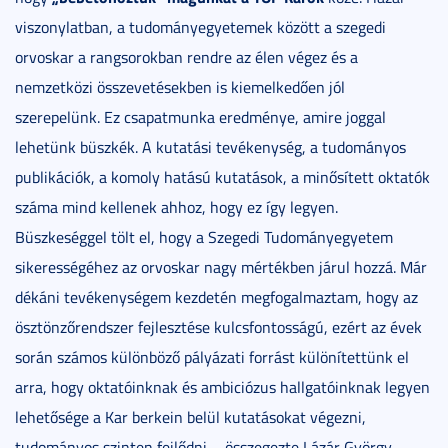
viszonylatban, a tudományegyetemek között a szegedi
orvoskar a rangsorokban rendre az élen végez és a
nemzetközi összevetésekben is kiemelkedően jól
szerepelünk. Ez csapatmunka eredménye, amire joggal
lehetünk büszkék. A kutatási tevékenység, a tudományos
publikációk, a komoly hatású kutatások, a minősített oktatók
száma mind kellenek ahhoz, hogy ez így legyen.
Büszkeséggel tölt el, hogy a Szegedi Tudományegyetem
sikerességéhez az orvoskar nagy mértékben járul hozzá. Már
dékáni tevékenységem kezdetén megfogalmaztam, hogy az
ösztönzőrendszer fejlesztése kulcsfontosságú, ezért az évek
során számos különböző pályázati forrást különítettünk el
arra, hogy oktatóinknak és ambiciózus hallgatóinknak legyen
lehetősége a Kar berkein belül kutatásokat végezni,
tudományos szinten fejlődni – összegezte Lázár György.