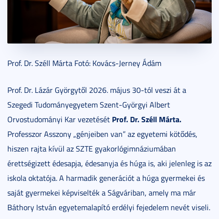
Prof. Dr. Széll Márta Fotó: Kovács-Jerney Ádám
Prof. Dr. Lázár Györgytől 2026. május 30-tól veszi át a
Szegedi Tudományegyetem Szent-Györgyi Albert
Prof. Dr. Széll Márta.
Orvostudományi Kar vezetését
Professzor Asszony „génjeiben van” az egyetemi kötődés,
hiszen rajta kívül az SZTE gyakorlógimnáziumában
érettségizett édesapja, édesanyja és húga is, aki jelenleg is az
iskola oktatója. A harmadik generációt a húga gyermekei és
saját gyermekei képviselték a Ságváriban, amely ma már
Báthory István egyetemalapító erdélyi fejedelem nevét viseli.