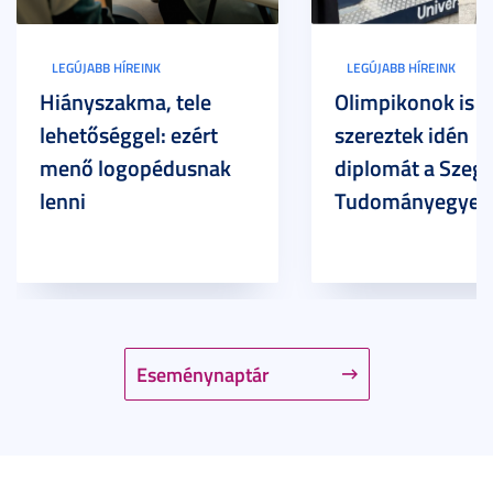
LEGÚJABB HÍREINK
LEGÚJABB HÍREINK
Hiányszakma, tele
Olimpikonok is
lehetőséggel: ezért
szereztek idén
menő logopédusnak
diplomát a Szege
lenni
Tudományegyet
Eseménynaptár