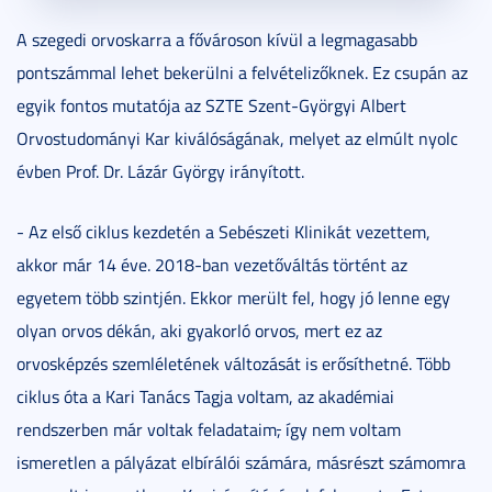
A szegedi orvoskarra a fővároson kívül a legmagasabb
pontszámmal lehet bekerülni a felvételizőknek. Ez csupán az
egyik fontos mutatója az SZTE Szent-Györgyi Albert
Orvostudományi Kar kiválóságának, melyet az elmúlt nyolc
évben Prof. Dr. Lázár György irányított.
- Az első ciklus kezdetén a Sebészeti Klinikát vezettem,
akkor már 14 éve. 2018-ban vezetőváltás történt az
egyetem több szintjén. Ekkor merült fel, hogy jó lenne egy
olyan orvos dékán, aki gyakorló orvos, mert ez az
orvosképzés szemléletének változását is erősíthetné. Több
ciklus óta a Kari Tanács Tagja voltam, az akadémiai
rendszerben már voltak feladataim
,
így nem voltam
ismeretlen a pályázat elbírálói számára, másrészt számomra