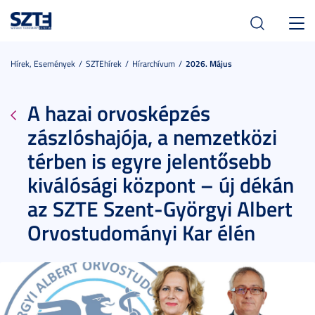
Toggl
navig
Hírek, Események
SZTEhírek
Hírarchívum
2026. Május
A hazai orvosképzés
zászlóshajója, a nemzetközi
térben is egyre jelentősebb
kiválósági központ – új dékán
az SZTE Szent-Györgyi Albert
Orvostudományi Kar élén