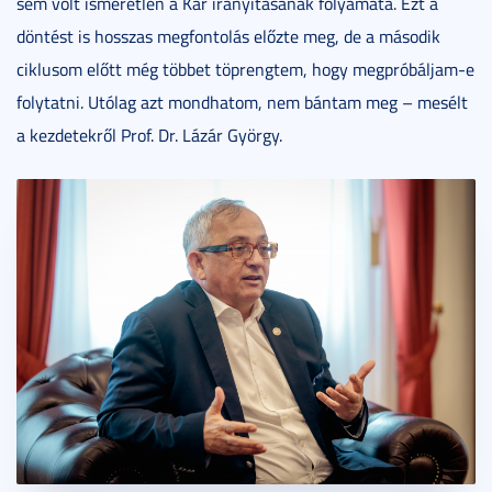
sem volt ismeretlen a Kar irányításának folyamata. Ezt a
döntést is hosszas megfontolás előzte meg, de a második
ciklusom előtt még többet töprengtem, hogy megpróbáljam-e
folytatni. Utólag azt mondhatom, nem bántam meg – mesélt
a kezdetekről Prof. Dr. Lázár György.