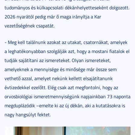
tudományos és külkapcsolati dékánhelyetteseként dolgozott.
2026 nyarától pedig már ő maga irányítja a Kar
vezetőségének csapatát.
- Meg kell találnunk azokat az utakat, csatornákat, amelyek
a leghatékonyabban szolgálják azt, hogy a mostani fiatalok el
tudják sajátítani az ismereteket. Olyan ismereteket,
amelyeknek a mennyisége és minősége már össze sem
vethető azzal, amelyet nekünk kellett elsajátítanunk
évtizedekkel ezelőtt. Elég csak azt megfontolni, hogy az
orvosbiológiai ismeretmennyiségünk napjainkban 73 naponta
megduplázódik –emelte ki az új dékán, aki a kutatásokra is
nagy hangsúlyt fektet.