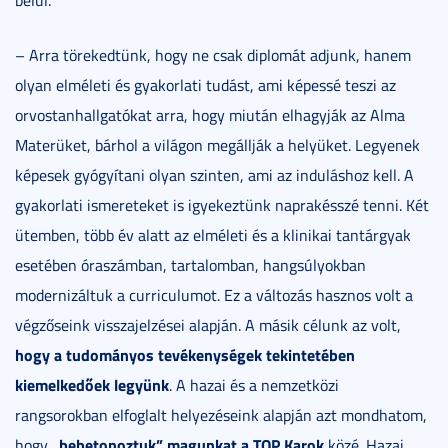
belül.
– Arra törekedtünk, hogy ne csak diplomát adjunk, hanem
olyan elméleti és gyakorlati tudást, ami képessé teszi az
orvostanhallgatókat arra, hogy miután elhagyják az Alma
Materüket, bárhol a világon megállják a helyüket. Legyenek
képesek gyógyítani olyan szinten, ami az induláshoz kell. A
gyakorlati ismereteket is igyekeztünk naprakésszé tenni. Két
ütemben, több év alatt az elméleti és a klinikai tantárgyak
esetében óraszámban, tartalomban, hangsúlyokban
modernizáltuk a curriculumot. Ez a változás hasznos volt a
végzőseink visszajelzései alapján. A másik célunk az volt,
hogy a tudományos tevékenységek tekintetében
kiemelkedőek legyünk
. A hazai és a nemzetközi
rangsorokban elfoglalt helyezéseink alapján azt mondhatom,
„bebetonoztuk” magunkat a TOP Karok
hogy
közé. Hazai