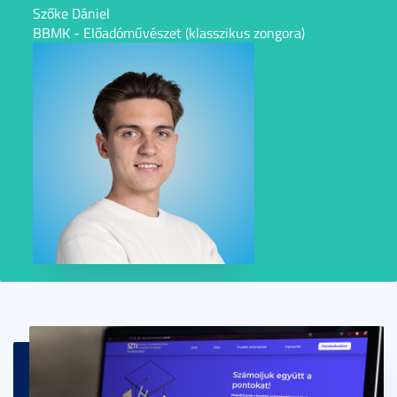
Szőke Dániel
BBMK - Előadóművészet (klasszikus zongora)