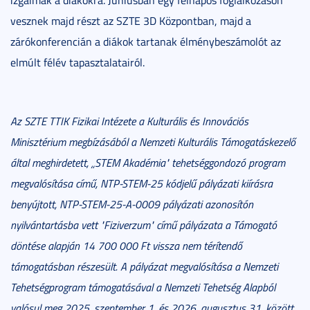
izgalmak a diákokra. Júniusban egy félnapos foglalkozáson
vesznek majd részt az SZTE 3D Központban, majd a
zárókonferencián a diákok tartanak élménybeszámolót az
elmúlt félév tapasztalatairól.
Az SZTE TTIK Fizikai Intézete a Kulturális és Innovációs
Minisztérium megbízásából a Nemzeti Kulturális Támogatáskezelő
által meghirdetett, „STEM Akadémia" tehetséggondozó program
megvalósítása című, NTP-STEM-25 kódjelű pályázati kiírásra
benyújtott, NTP-STEM-25-A-0009 pályázati azonosítón
nyilvántartásba vett "Fiziverzum" című pályázata a Támogató
döntése alapján 14 700 000 Ft vissza nem térítendő
támogatásban részesült. A pályázat megvalósítása a Nemzeti
Tehetségprogram támogatásával a Nemzeti Tehetség Alapból
valósul meg 2025. szeptember 1. és 2026. augusztus 31. között.