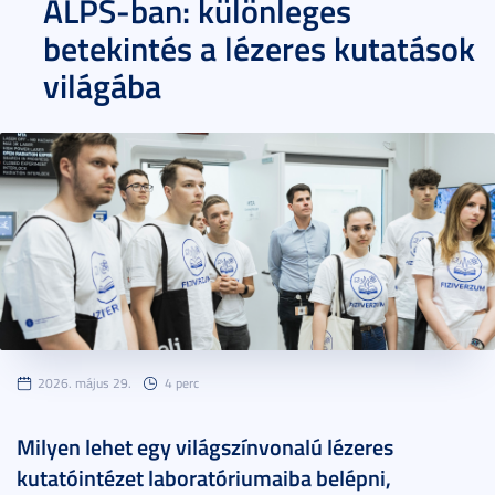
ALPS-ban: különleges
betekintés a lézeres kutatások
világába
2026. május 29.
4 perc
Milyen lehet egy világszínvonalú lézeres
kutatóintézet laboratóriumaiba belépni,