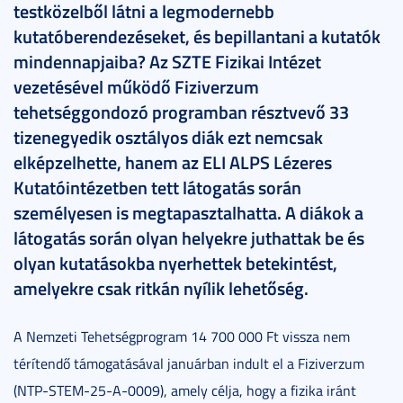
testközelből látni a legmodernebb
kutatóberendezéseket, és bepillantani a kutatók
mindennapjaiba? Az SZTE Fizikai Intézet
vezetésével működő Fiziverzum
tehetséggondozó programban résztvevő 33
tizenegyedik osztályos diák ezt nemcsak
elképzelhette, hanem az ELI ALPS Lézeres
Kutatóintézetben tett látogatás során
személyesen is megtapasztalhatta. A diákok a
látogatás során olyan helyekre juthattak be és
olyan kutatásokba nyerhettek betekintést,
amelyekre csak ritkán nyílik lehetőség.
A Nemzeti Tehetségprogram 14 700 000 Ft vissza nem
térítendő támogatásával januárban indult el a Fiziverzum
(NTP-STEM-25-A-0009), amely célja, hogy a fizika iránt