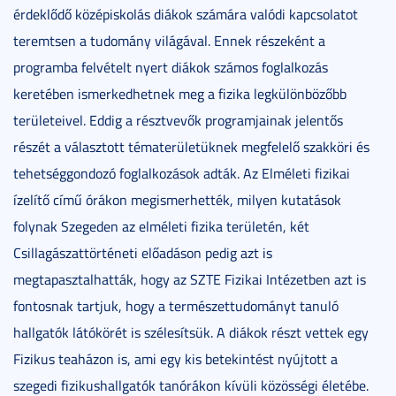
érdeklődő középiskolás diákok számára valódi kapcsolatot
teremtsen a tudomány világával. Ennek részeként a
programba felvételt nyert diákok számos foglalkozás
keretében ismerkedhetnek meg a fizika legkülönbözőbb
területeivel. Eddig a résztvevők programjainak jelentős
részét a választott tématerületüknek megfelelő szakköri és
tehetséggondozó foglalkozások adták. Az Elméleti fizikai
ízelítő című órákon megismerhették, milyen kutatások
folynak Szegeden az elméleti fizika területén, két
Csillagászattörténeti előadáson pedig azt is
megtapasztalhatták, hogy az SZTE Fizikai Intézetben azt is
fontosnak tartjuk, hogy a természettudományt tanuló
hallgatók látókörét is szélesítsük. A diákok részt vettek egy
Fizikus teaházon is, ami egy kis betekintést nyújtott a
szegedi fizikushallgatók tanórákon kívüli közösségi életébe.