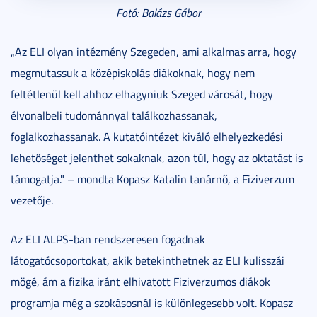
Fotó: Balázs Gábor
„Az ELI olyan intézmény Szegeden, ami alkalmas arra, hogy
megmutassuk a középiskolás diákoknak, hogy nem
feltétlenül kell ahhoz elhagyniuk Szeged városát, hogy
élvonalbeli tudománnyal találkozhassanak,
foglalkozhassanak. A kutatóintézet kiváló elhelyezkedési
lehetőséget jelenthet sokaknak, azon túl, hogy az oktatást is
támogatja." – mondta Kopasz Katalin tanárnő, a Fiziverzum
vezetője.
Az ELI ALPS-ban rendszeresen fogadnak
látogatócsoportokat, akik betekinthetnek az ELI kulisszái
mögé, ám a fizika iránt elhivatott Fiziverzumos diákok
programja még a szokásosnál is különlegesebb volt. Kopasz