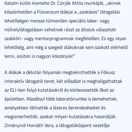
Katalin külön kiemelte Dr. Czirják Attila munkáját, „akinek
köszönhetően a Fiziverzum diákjai a „szokásos” látogatási
lehetőségen messze túlmenően speciális labor- vagy
műhelylátogatáson vehetnek részt az általuk választott
szakköri- vagy mentorprogramnak megfelelően. Ez egy olyan
lehetőség, ami még a szegedi diákoknak sem szokott elérhető
lenni, ezúton is nagyon köszönjük!”
A diákok a délután folyamán megtekinthették a Fókusz
interaktív látogatói teret, két előadást is meghallgathattak
az ELI-ben folyó kutatásokról és körbevezették őket az
épületben. Ráadásul több laboratóriumba is bemehettek,
amelyekben láthatták a lézeres berendezéseket és
megismerhették, azokat milyen kutatásokra használják.
Zimányiné Horváth Vera, a látogatóközpont vezetője