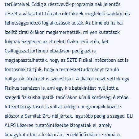
területeivel. Eddig a résztvevők programjainak jelentős
részét a választott tématerületüknek megfelelő szakköri és
tehetséggondozó foglalkozások adták. Az Elméleti fizikai
ízelítő című órákon megismerhették, milyen kutatások
folynak Szegeden az elméleti fizika területén, két
Csillagászattörténeti előadáson pedig azt is
megtapasztalhatták, hogy az SZTE Fizikai Intézetben azt is
fontosnak tartjuk, hogy a természettudományt tanuló
hallgatók látókörét is szélesítsük. A diákok részt vettek egy
Fizikus teaházon is, ami egy kis betekintést nyújtott a
szegedi fizikushallgatók tanórákon kívüli közösségi életébe.
Intézetlátogatások is voltak eddig a programjaik között:
először a Semilab Zrt.-nél jártak, legutóbb pedig a szegedi ELI
ALPS Lézeres Kutatóintézetbe látogattak el, amely
kihagyhatatlan a fizika iránt érdeklődő diákok számára.