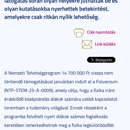
látogatás során olyan helyekre juthattak be és
olyan kutatásokba nyerhettek betekintést,
amelyekre csak ritkán nyílik lehetőség.
Cikk nyomtatás
Link küldés
A Nemzeti Tehetségprogram 14 700 000 Ft vissza nem
térítendő támogatásával januárban indult el a Fiziverzum
(NTP-STEM-25-A-0009), amely célja, hogy a fizika iránt
érdeklődő középiskolás diákok számára valódi kapcsolatot
teremtsen a tudomány világával. Ennek részeként a
programba felvételt nyert diákok számos foglalkozás
keretében ismerkedhetnek meg a fizika legkülönbözőbb