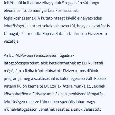
feltétlenül kell ahhoz elhagyniuk Szeged városát, hogy
élvonalbeli tudománnyal találkozhassanak,
foglalkozhassanak. A kutatóintézet kiváló elhelyezkedési
lehetőséget jelenthet sokaknak, azon túl, hogy az oktatást is
támogatja." – mondta Kopasz Katalin tanárnő, a Fiziverzum
vezetője.
Az ELI ALPS-ban rendszeresen fogadnak
látogatócsoportokat, akik betekinthetnek az ELI kulisszái
mögé, ám a fizika iránt elhivatott Fiziverzumos diákok
programja még a szokásosnál is különlegesebb volt. Kopasz
Katalin külön kiemelte Dr. Czirják Attila munkáját, „akinek
köszönhetően a Fiziverzum diákjai a „szokásos” látogatási
lehetőségen messze túlmenően speciális labor- vagy
műhelylátogatáson vehetnek részt az általuk választott