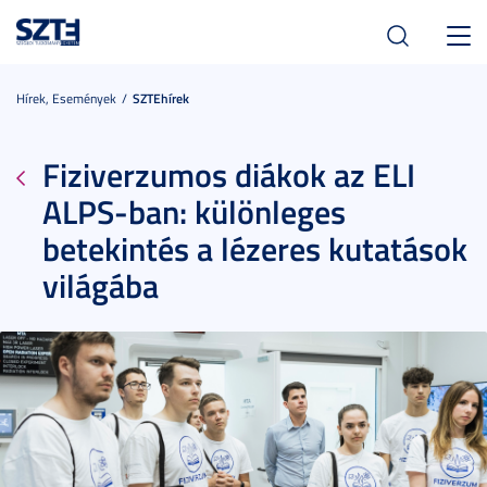
Toggl
navig
Hírek, Események
SZTEhírek
Fiziverzumos diákok az ELI
ALPS-ban: különleges
betekintés a lézeres kutatások
világába