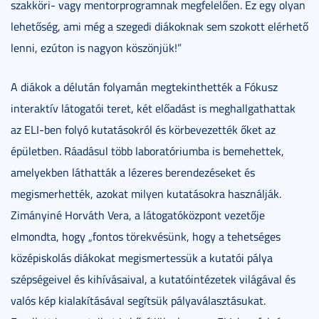
szakköri- vagy mentorprogramnak megfelelően. Ez egy olyan
lehetőség, ami még a szegedi diákoknak sem szokott elérhető
lenni, ezúton is nagyon köszönjük!”
A diákok a délután folyamán megtekinthették a Fókusz
interaktív látogatói teret, két előadást is meghallgathattak
az ELI-ben folyó kutatásokról és körbevezették őket az
épületben. Ráadásul több laboratóriumba is bemehettek,
amelyekben láthatták a lézeres berendezéseket és
megismerhették, azokat milyen kutatásokra használják.
Zimányiné Horváth Vera, a látogatóközpont vezetője
elmondta, hogy „fontos törekvésünk, hogy a tehetséges
középiskolás diákokat megismertessük a kutatói pálya
szépségeivel és kihívásaival, a kutatóintézetek világával és
valós kép kialakításával segítsük pályaválasztásukat.