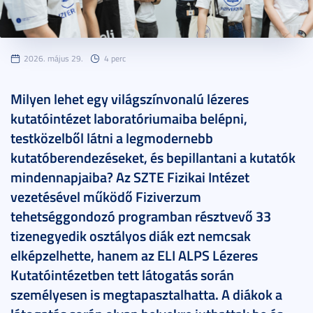
2026. május 29.
4 perc
Milyen lehet egy világszínvonalú lézeres
kutatóintézet laboratóriumaiba belépni,
testközelből látni a legmodernebb
kutatóberendezéseket, és bepillantani a kutatók
mindennapjaiba? Az SZTE Fizikai Intézet
vezetésével működő Fiziverzum
tehetséggondozó programban résztvevő 33
tizenegyedik osztályos diák ezt nemcsak
elképzelhette, hanem az ELI ALPS Lézeres
Kutatóintézetben tett látogatás során
személyesen is megtapasztalhatta. A diákok a