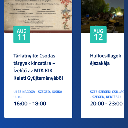
AUG
AUG
11
12
Tárlatnyitó: Csodás
Hullócsillagok
tárgyak kincstára –
éjszakája
Ízelítő az MTA KIK
Keleti Gyűjteményéből
ÚJ ZSINAGÓGA - SZEGED, JÓSIKA
SZTE SZEGEDI CSILLAGV
U. 10.
- SZEGED, KERTÉSZ U. 3.
16:00 - 18:00
20:00 - 23:00