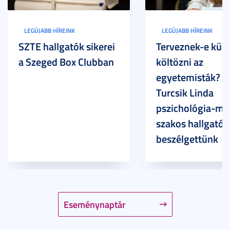
LEGÚJABB HÍREINK
LEGÚJABB HÍREINK
SZTE hallgatók sikerei
Terveznek-e külf
a Szeged Box Clubban
költözni az
egyetemisták? –
Turcsik Linda
pszichológia-ma
szakos hallgatóv
beszélgettünk
Eseménynaptár