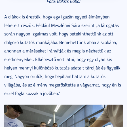
Fotó: Balázs Gábor
A diákok is érezték, hogy egy igazán egyedi élményben
lehetett részük. Például Meszlényi Sára szerint „a látogatás
során nagyon izgalmas volt, hogy betekinthettünk az ott
dolgozó kutatók munkájába. Bemehettünk abba a szobába,
ahonnan a méréseket irányítják és meg is nézhettük az
eredményeiket. Elképesztő volt látni, hogy egy olyan kis
helyen mennyi különböző kutatás adatait tárolják és figyelik
meg. Nagyon örülök, hogy bepillanthattam a kutatók
világába, és az élmény megerősítette a vágyamat, hogy én is
ezzel foglalkozzak a jövőben.”