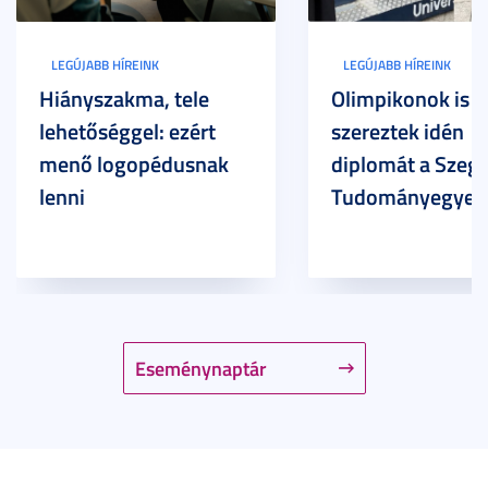
LEGÚJABB HÍREINK
LEGÚJABB HÍREINK
Hiányszakma, tele
Olimpikonok is
lehetőséggel: ezért
szereztek idén
menő logopédusnak
diplomát a Szege
lenni
Tudományegyet
Eseménynaptár