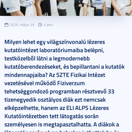
2026. május 29.
4 perc
Milyen lehet egy világszínvonalú lézeres
kutatóintézet laboratóriumaiba belépni,
testközelből látni a legmodernebb
kutatóberendezéseket, és bepillantani a kutatók
mindennapjaiba? Az SZTE Fizikai Intézet
vezetésével működő Fiziverzum
tehetséggondozó programban résztvevő 33
tizenegyedik osztályos diák ezt nemcsak
elképzelhette, hanem az ELI ALPS Lézeres
Kutatóintézetben tett látogatás során
személyesen is megtapasztalhatta. A diákok a