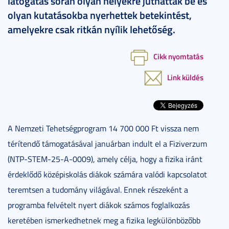
látogatás során olyan helyekre juthattak be és
olyan kutatásokba nyerhettek betekintést,
amelyekre csak ritkán nyílik lehetőség.
Cikk nyomtatás
Link küldés
A Nemzeti Tehetségprogram 14 700 000 Ft vissza nem
térítendő támogatásával januárban indult el a Fiziverzum
(NTP-STEM-25-A-0009), amely célja, hogy a fizika iránt
érdeklődő középiskolás diákok számára valódi kapcsolatot
teremtsen a tudomány világával. Ennek részeként a
programba felvételt nyert diákok számos foglalkozás
keretében ismerkedhetnek meg a fizika legkülönbözőbb