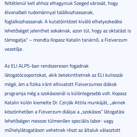
feltétlenül kell ahhoz elhagyniuk Szeged városát, hogy
élvonalbeli tudománnyal találkozhassanak,
foglalkozhassanak. A kutatóintézet kiváló elhelyezkedési
lehetőséget jelenthet sokaknak, azon túl, hogy az oktatást is
támogatja." – mondta Kopasz Katalin tanárnő, a Fiziverzum
vezetője.
Az ELI ALPS-ban rendszeresen fogadnak
látogatócsoportokat, akik betekinthetnek az ELI kulisszái
mögé, ám a fizika iránt elhivatott Fiziverzumos diákok
programja még a szokásosnál is különlegesebb volt. Kopasz
Katalin külön kiemelte Dr. Czirják Attila munkáját, „akinek
köszönhetően a Fiziverzum diákjai a „szokásos” látogatási
lehetőségen messze túlmenően speciális labor- vagy
műhelylátogatáson vehetnek részt az általuk választott