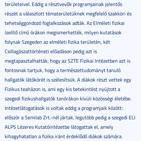
területeivel. Eddig a résztvevők programjainak jelentős
részét a választott tématerületüknek megfelelő szakköri és
tehetséggondozó foglalkozások adták. Az Elméleti fizikai
ízelítő című órákon megismerhették, milyen kutatások
folynak Szegeden az elméleti fizika területén, két
Csillagászattörténeti előadáson pedig azt is
megtapasztalhatták, hogy az SZTE Fizikai Intézetben azt is
fontosnak tartjuk, hogy a természettudományt tanuló
hallgatók látókörét is szélesítsük. A diákok részt vettek egy
Fizikus teaházon is, ami egy kis betekintést nyújtott a
szegedi fizikushallgatók tanórákon kívüli közösségi életébe.
Intézetlátogatások is voltak eddig a programjaik között:
először a Semilab Zrt.-nél jártak, legutóbb pedig a szegedi ELI
ALPS Lézeres Kutatóintézetbe látogattak el, amely
kihagyhatatlan a fizika iránt érdeklődő diákok számára.