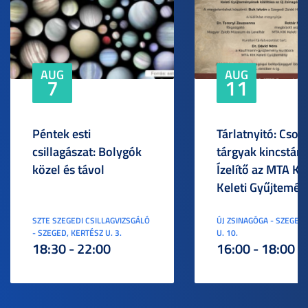
AUG
AUG
7
11
Péntek esti
Tárlatnyitó: Csod
csillagászat: Bolygók
tárgyak kincstára
közel és távol
Ízelítő az MTA KI
Keleti Gyűjtemén
SZTE SZEGEDI CSILLAGVIZSGÁLÓ
ÚJ ZSINAGÓGA - SZEGED,
- SZEGED, KERTÉSZ U. 3.
U. 10.
18:30 - 22:00
16:00 - 18:00