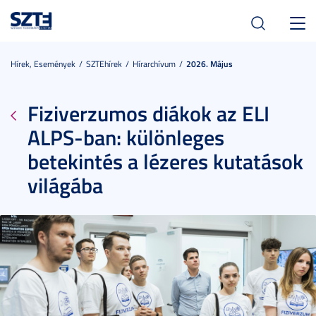
Toggl
navig
Hírek, Események
SZTEhírek
Hírarchívum
2026. Május
Fiziverzumos diákok az ELI
ALPS-ban: különleges
betekintés a lézeres kutatások
világába