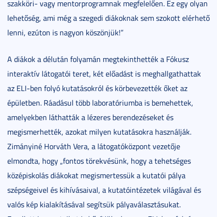
szakköri- vagy mentorprogramnak megfelelően. Ez egy olyan
lehetőség, ami még a szegedi diákoknak sem szokott elérhető
lenni, ezúton is nagyon köszönjük!”
A diákok a délután folyamán megtekinthették a Fókusz
interaktív látogatói teret, két előadást is meghallgathattak
az ELI-ben folyó kutatásokról és körbevezették őket az
épületben. Ráadásul több laboratóriumba is bemehettek,
amelyekben láthatták a lézeres berendezéseket és
megismerhették, azokat milyen kutatásokra használják.
Zimányiné Horváth Vera, a látogatóközpont vezetője
elmondta, hogy „fontos törekvésünk, hogy a tehetséges
középiskolás diákokat megismertessük a kutatói pálya
szépségeivel és kihívásaival, a kutatóintézetek világával és
valós kép kialakításával segítsük pályaválasztásukat.