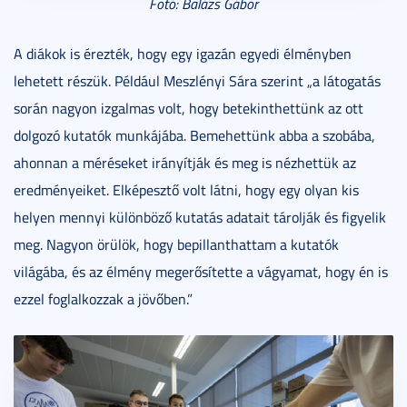
Fotó: Balázs Gábor
A diákok is érezték, hogy egy igazán egyedi élményben
lehetett részük. Például Meszlényi Sára szerint „a látogatás
során nagyon izgalmas volt, hogy betekinthettünk az ott
dolgozó kutatók munkájába. Bemehettünk abba a szobába,
ahonnan a méréseket irányítják és meg is nézhettük az
eredményeiket. Elképesztő volt látni, hogy egy olyan kis
helyen mennyi különböző kutatás adatait tárolják és figyelik
meg. Nagyon örülök, hogy bepillanthattam a kutatók
világába, és az élmény megerősítette a vágyamat, hogy én is
ezzel foglalkozzak a jövőben.”