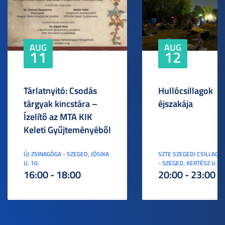
AUG
AUG
11
12
Tárlatnyitó: Csodás
Hullócsillagok
tárgyak kincstára –
éjszakája
Ízelítő az MTA KIK
Keleti Gyűjteményéből
ÚJ ZSINAGÓGA - SZEGED, JÓSIKA
SZTE SZEGEDI CSILLAGV
U. 10.
- SZEGED, KERTÉSZ U. 3.
16:00 - 18:00
20:00 - 23:00