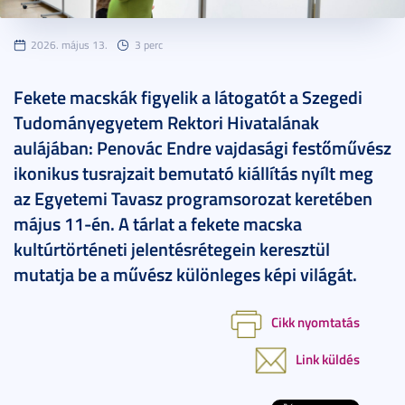
2026. május 13.
3 perc
Fekete macskák figyelik a látogatót a Szegedi
Tudományegyetem Rektori Hivatalának
aulájában: Penovác Endre vajdasági festőművész
ikonikus tusrajzait bemutató kiállítás nyílt meg
az Egyetemi Tavasz programsorozat keretében
május 11-én. A tárlat a fekete macska
kultúrtörténeti jelentésrétegein keresztül
mutatja be a művész különleges képi világát.
Cikk nyomtatás
Link küldés