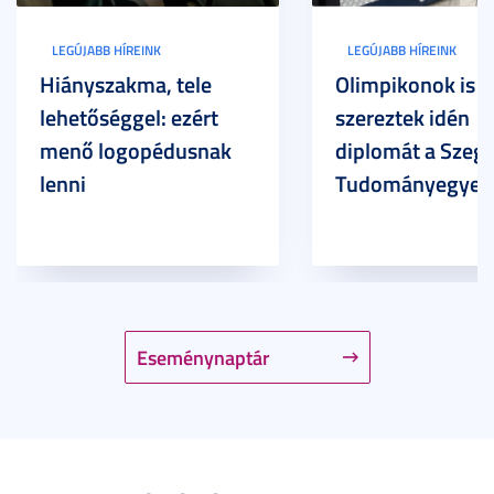
LEGÚJABB HÍREINK
LEGÚJABB HÍREINK
Hiányszakma, tele
Olimpikonok is
lehetőséggel: ezért
szereztek idén
menő logopédusnak
diplomát a Szege
lenni
Tudományegyet
Eseménynaptár