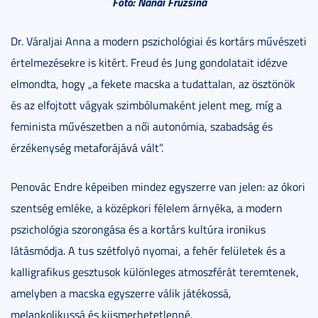
Fotó: Nánai Fruzsina
Dr. Váraljai Anna a modern pszichológiai és kortárs művészeti
értelmezésekre is kitért. Freud és Jung gondolatait idézve
elmondta, hogy „a fekete macska a tudattalan, az ösztönök
és az elfojtott vágyak szimbólumaként jelent meg, míg a
feminista művészetben a női autonómia, szabadság és
érzékenység metaforájává vált”.
Penovác Endre képeiben mindez egyszerre van jelen: az ókori
szentség emléke, a középkori félelem árnyéka, a modern
pszichológia szorongása és a kortárs kultúra ironikus
látásmódja. A tus szétfolyó nyomai, a fehér felületek és a
kalligrafikus gesztusok különleges atmoszférát teremtenek,
amelyben a macska egyszerre válik játékossá,
melankolikussá és kiismerhetetlenné.