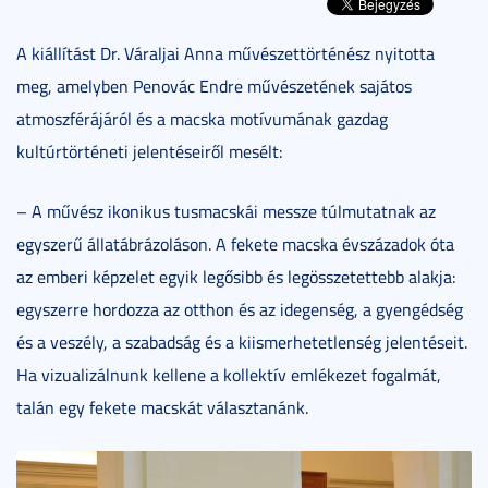
A kiállítást Dr. Váraljai Anna művészettörténész nyitotta
meg, amelyben Penovác Endre művészetének sajátos
atmoszférájáról és a macska motívumának gazdag
kultúrtörténeti jelentéseiről mesélt:
– A művész ikonikus tusmacskái messze túlmutatnak az
egyszerű állatábrázoláson. A fekete macska évszázadok óta
az emberi képzelet egyik legősibb és legösszetettebb alakja:
egyszerre hordozza az otthon és az idegenség, a gyengédség
és a veszély, a szabadság és a kiismerhetetlenség jelentéseit.
Ha vizualizálnunk kellene a kollektív emlékezet fogalmát,
talán egy fekete macskát választanánk.