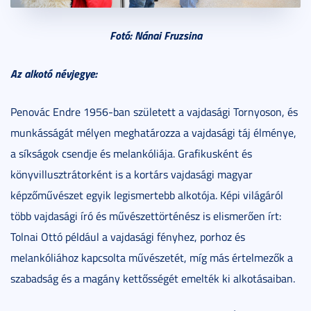
Fotó: Nánai Fruzsina
Az alkotó névjegye:
Penovác Endre 1956-ban született a vajdasági Tornyoson, és
munkásságát mélyen meghatározza a vajdasági táj élménye,
a síkságok csendje és melankóliája. Grafikusként és
könyvillusztrátorként is a kortárs vajdasági magyar
képzőművészet egyik legismertebb alkotója. Képi világáról
több vajdasági író és művészettörténész is elismerően írt:
Tolnai Ottó például a vajdasági fényhez, porhoz és
melankóliához kapcsolta művészetét, míg más értelmezők a
szabadság és a magány kettősségét emelték ki alkotásaiban.