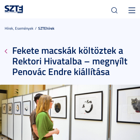
Toggl
navig
Hírek, Események
SZTEhírek
Fekete macskák költöztek a
Rektori Hivatalba – megnyílt
Penovác Endre kiállítása