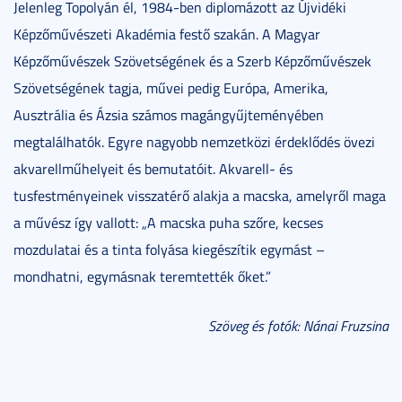
Jelenleg Topolyán él, 1984-ben diplomázott az Újvidéki
Képzőművészeti Akadémia festő szakán. A Magyar
Képzőművészek Szövetségének és a Szerb Képzőművészek
Szövetségének tagja, művei pedig Európa, Amerika,
Ausztrália és Ázsia számos magángyűjteményében
megtalálhatók. Egyre nagyobb nemzetközi érdeklődés övezi
akvarellműhelyeit és bemutatóit. Akvarell- és
tusfestményeinek visszatérő alakja a macska, amelyről maga
a művész így vallott: „A macska puha szőre, kecses
mozdulatai és a tinta folyása kiegészítik egymást –
mondhatni, egymásnak teremtették őket.”
Szöveg és fotók: Nánai Fruzsina