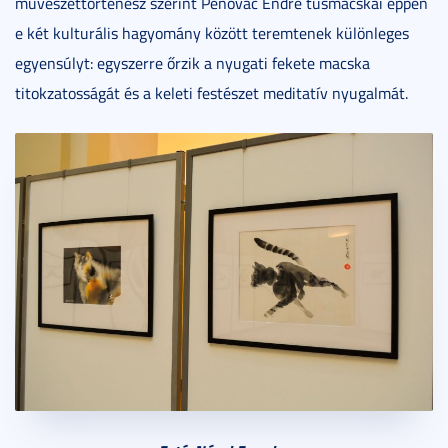
művészettörténész szerint Penovác Endre tusmacskái éppen
e két kulturális hagyomány között teremtenek különleges
egyensúlyt: egyszerre őrzik a nyugati fekete macska
titokzatosságát és a keleti festészet meditatív nyugalmát.