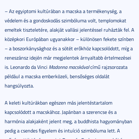
– Az egyiptomi kultúrában a macska a termékenység, a
védelem és a gondoskodás szimbóluma volt, templomokat
emeltek tiszteletére, alakját vallási jelentéssel ruházták fel. A
középkori Európában ugyanakkor – különösen fekete színben
– a boszorkánysághoz és a sötét erőkhöz kapcsolódott, míg a
reneszánsz idején már megjelentek árnyaltabb értelmezései
is. Leonardo da Vinci
Madonna macskával
című rajzsorozata
például a macska emberközeli, bensőséges oldalát
hangsúlyozta.
A keleti kultúrákban egészen más jelentéstartalom
kapcsolódott a macskához. Japánban a szerencse és a
harmónia alakjaként jelent meg, a buddhista hagyományban
pedig a csendes figyelem és intuíció szimbóluma lett. A