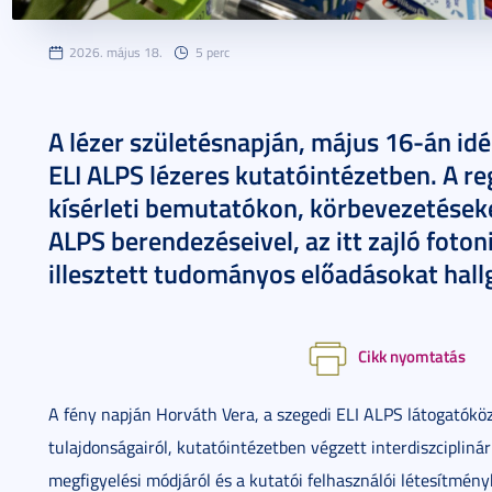
2026. május 18.
5 perc
A lézer születésnapján, május 16-án idé
ELI ALPS lézeres kutatóintézetben. A re
kísérleti bemutatókon, körbevezetések
ALPS berendezéseivel, az itt zajló foton
illesztett tudományos előadásokat hal
Cikk nyomtatás
A fény napján Horváth Vera, a szegedi ELI ALPS látogatókö
tulajdonságairól, kutatóintézetben végzett interdiszcipliná
megfigyelési módjáról és a kutatói felhasználói létesítmén