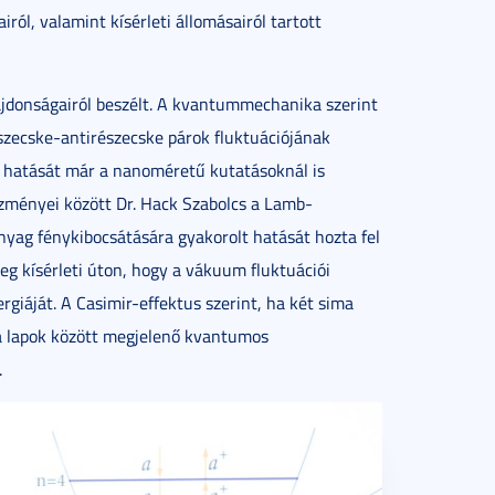
iról, valamint kísérleti állomásairól tartott
ajdonságairól beszélt. A kvantummechanika szerint
zecske-antirészecske párok fluktuációjának
k hatását már a nanoméretű kutatásoknál is
ményei között Dr. Hack Szabolcs a Lamb-
nyag fénykibocsátására gyakorolt hatását hozta fel
meg kísérleti úton, hogy a vákuum fluktuációi
iáját. A Casimir-effektus szerint, ha két sima
 lapok között megjelenő kvantumos
.