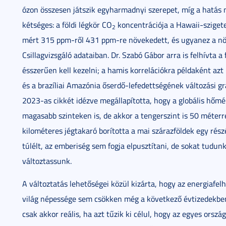
ózon összesen játszik egyharmadnyi szerepet, míg a hatás 
kétséges: a földi légkör CO
koncentrációja a Hawaii-sziget
2
mért 315 ppm-ről 431 ppm-re növekedett, és ugyanez a nö
Csillagvizsgáló adataiban. Dr. Szabó Gábor arra is felhívta a
ésszerűen kell kezelni; a hamis korrelációkra példaként az
és a brazíliai Amazónia őserdő-lefedettségének változási gr
2023-as cikkét idézve megállapította, hogy a globális hőmér
magasabb szinteken is, de akkor a tengerszint is 50 méterre
kilométeres jégtakaró borította a mai szárazföldek egy részé
túlélt, az emberiség sem fogja elpusztítani, de sokat tudun
változtassunk.
A változtatás lehetőségei közül kizárta, hogy az energiafe
világ népessége sem csökken még a következő évtizedekben.
csak akkor reális, ha azt tűzik ki célul, hogy az egyes ors