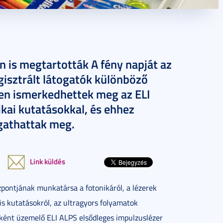
n is megtartották A fény napját az
gisztrált látogatók különböző
en ismerkedhettek meg az ELI
ikai kutatásokkal, és ehhez
lgathattak meg.
Link küldés
zpontjának munkatársa a fotonikáról, a lézerek
ris kutatásokról, az ultragyors folyamatok
yként üzemelő ELI ALPS elsődleges impulzuslézer