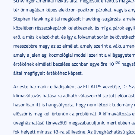
Schwinger amerikai fizikus által megjósolt effektus magyar
tér önmagában képes elektron-pozitron párokat, vagyis an
Stephen Hawking által megjósolt Hawking-sugárzás, amely
közelében részecskepárok keletkeznek, és míg a párok egyik
erő, a másik elszökhet, és így a folyamat során bekövetkezh
messzebbre megy az az elmélet, amely szerint a vákuumene
amely a jelenlegi kozmológiai modell szerint a világegyet
120
értékének elméleti becslése azonban egyelőre 10
nagysá
által megfigyelt értékéhez képest.
Az este harmadik előadójaként az ELI ALPS vezetője, Dr. Sz
klímaváltozás hatásaira adható válaszokról tartott előadást
hasonlóan itt is hangsúlyozta, hogy nem létezik tudomány n
először is meg kell értenünk a problémát. A klímaváltozás 
üvegházhatású tényezőtől megszabaduljunk, mert ebben az 
fok helyett mínusz 18-ra süllyedne. Az üvegházhatású gázok