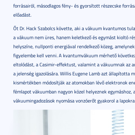
forrásairól, másodlagos fény- és gyorsított részecske forrása
előadást.
Őt Dr. Hack Szabolcs követte, aki a vákuum kvantumos tul
a vákuum nem üres, hanem keletkező és egymást kioltó rés
helyszíne, nullponti energiával rendelkező közeg, amelyne
figyelembe kell venni. A kvantumvákuum mérhető következ
eltolódást, a Casimir-effektust, valamint a vákuumnak az a
a jelenség igazolására. Willis Eugene Lamb azt állapította 
kismértékben módosítják az atomokban lévő elektronok energ
fémlapot vákuumban nagyon közel helyeznek egymáshoz, a
vákuumingadozások nyomása vonzóerőt gyakorol a lapokra