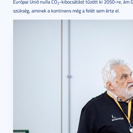
Európai Unió nulla CO
-kibocsátást tűzött ki 2050-re, ám
2
szükség, aminek a kontinens még a felét sem érte el.