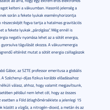
ázatot ad arra, hogy egy extrém erős elektromos
yagot kelteni a vákuumban. Hasonló jelenség a
nek során a fekete lyukak eseményhorizontja
 részecskéjét fogva tartja a hatalmas gravitációs
et a fekete lyukak „párolgása”. Még ennél is
rgia negatív nyomása lehet az a sötét energia,
em gyorsulva tágulását okozza. A vákuumenergia
grendű eltérést mutat a sötét energia csillagászok
abó Gábor, az SZTE professor emeritusa a globális
. A Széchenyi-díjas fizikus korábbi előadásaihoz
élküli válasz, ahhoz, hogy valamit megjavítsunk,
esetében például nem lehet cél, hogy az összes
esetben a Föld átlaghőmérséklete a jelenlegi 15
 között a vízgőz, a nitrogén-dioxid, a metán és az