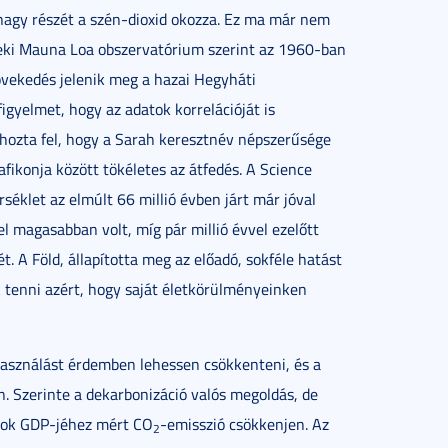
nagy részét a szén-dioxid okozza. Ez ma már nem
eki Mauna Loa obszervatórium szerint az 1960-ban
vekedés jelenik meg a hazai Hegyháti
 figyelmet, hogy az adatok korrelációját is
t hozta fel, hogy a Sarah keresztnév népszerűsége
afikonja között tökéletes az átfedés. A Science
séklet az elmúlt 66 millió évben járt már jóval
l magasabban volt, míg pár millió évvel ezelőtt
t. A Föld, állapította meg az előadó, sokféle hatást
k tenni azért, hogy saját életkörülményeinken
lhasználást érdemben lehessen csökkenteni, és a
 Szerinte a dekarbonizáció valós megoldás, de
zágok GDP-jéhez mért CO
-emisszió csökkenjen. Az
2