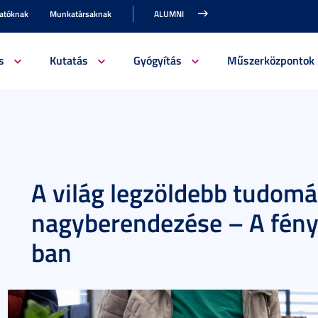
gatóknak
Munkatársaknak
ALUMNI
s
Kutatás
Gyógyítás
Műszerközpontok
A világ legzöldebb tudom
nagyberendezése – A fény
ban