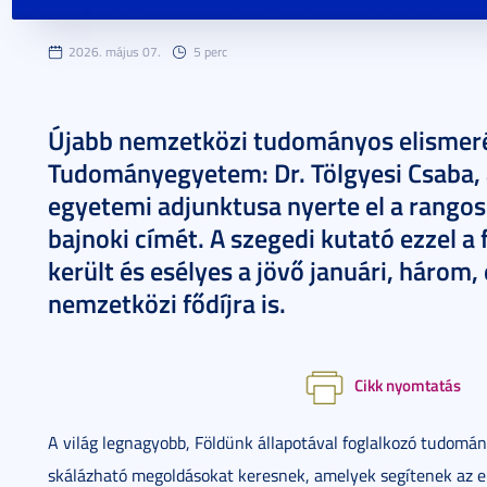
2026. május 07.
5 perc
Újabb nemzetközi tudományos elismeré
Tudományegyetem: Dr. Tölgyesi Csaba,
egyetemi adjunktusa nyerte el a rangos
bajnoki címét. A szegedi kutató ezzel a 
került és esélyes a jövő januári, három,
nemzetközi fődíjra is.
Cikk nyomtatás
A világ legnagyobb, Földünk állapotával foglalkozó tudomá
skálázható megoldásokat keresnek, amelyek segítenek az 