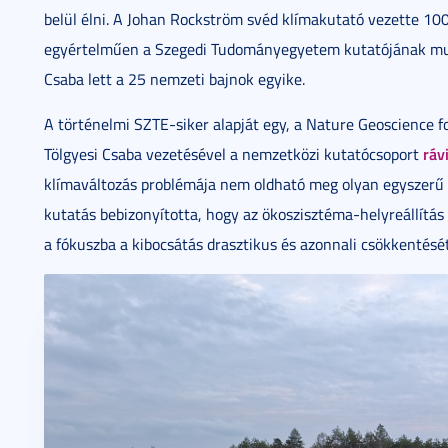
belül élni. A Johan Rockström svéd klímakutató vezette 100
egyértelműen a Szegedi Tudományegyetem kutatójának munká
Csaba lett a 25 nemzeti bajnok egyike.
A történelmi SZTE-siker alapját egy, a Nature Geoscience f
ráv
Tölgyesi Csaba vezetésével a nemzetközi kutatócsoport
klímaváltozás problémája nem oldható meg olyan egyszerű i
kutatás bebizonyította, hogy az ökoszisztéma-helyreállítá
a fókuszba a kibocsátás drasztikus és azonnali csökkentését