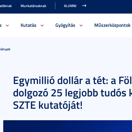
gatóknak
Munkatársaknak
ALUMNI
s
Kutatás
Gyógyítás
Műszerközpontok
emények
Egymillió dollár a tét: a 
dolgozó 25 legjobb tudós 
SZTE kutatóját!