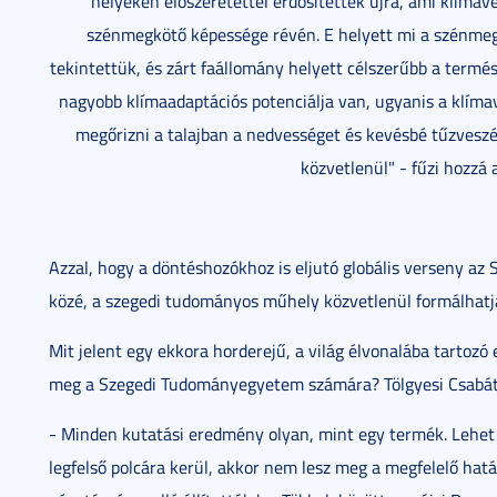
helyeken előszeretettel erdősítettek újra, ami klíma
szénmegkötő képessége révén. E helyett mi a szénme
tekintettük, és zárt faállomány helyett célszerűbb a termés
nagyobb klímaadaptációs potenciálja van, ugyanis a klíma
megőrizni a talajban a nedvességet és kevésbé tűzvesz
közvetlenül" - fűzi hozzá 
Azzal, hogy a döntéshozókhoz is eljutó globális verseny a
közé, a szegedi tudományos műhely közvetlenül formálhatja
Mit jelent egy ekkora horderejű, a világ élvonalába tartozó
meg a Szegedi Tudományegyetem számára? Tölgyesi Csabát ké
- Minden kutatási eredmény olyan, mint egy termék. Lehet 
legfelső polcára kerül, akkor nem lesz meg a megfelelő hatás