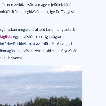
 fős nemzetközi zsűri a magyar jelöltek közül
ját ítélte a legkiválóbbnak, így Dr. Tölgyesi
olyóiratban megjelent áttörő tanulmány adta. Dr.
ilágított
egy kevésbé ismert igazságra: a
ntézkedésekkel, mint az erdősítés. A szegedi
s önmagában kevés a szén-dioxid ellensúlyozására;
 kell helyezni.