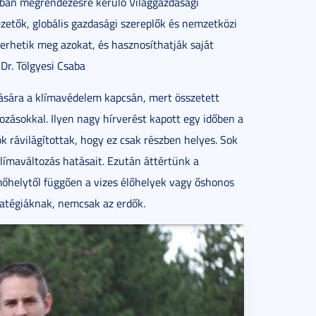
osban megrendezésre kerülő Világgazdasági
etők, globális gazdasági szereplők és nemzetközi
erhetik meg azokat, és hasznosíthatják saját
Dr. Tölgyesi Csaba
ására a klímavédelem kapcsán, mert összetett
ozásokkal. Ilyen nagy hírverést kapott egy időben a
ok rávilágítottak, hogy ez csak részben helyes. Sok
klímaváltozás hatásait. Ezután áttértünk a
mőhelytől függően a vizes élőhelyek vagy őshonos
ratégiáknak, nemcsak az erdők.