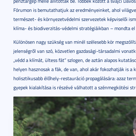
pénztárgép mellé állították be. Többek között a svájci Dav
Fórumon is bemutathatjuk az eredményeinket, ahol világvez
természet- és környezetvédelmi szervezetek képviselői ism
klíma- és biodiverzitás-védelmi stratégiáikban – mondta el 
Különösen nagy szükség van minél szélesebb kör megszólít
jelenségről van szó, közvetlen gazdasági-társadalmi vonatk
„védd a klímát, ültess fát” szlogen, de aztán alapos kutatás
helyen hasznosak a fák, de van, ahol akár fokozhatják is a 
holisztikusabb élőhely-restauráció propagálására: azaz ter
gyepek kialakítása is részévé válhatott a szénmegkötési st