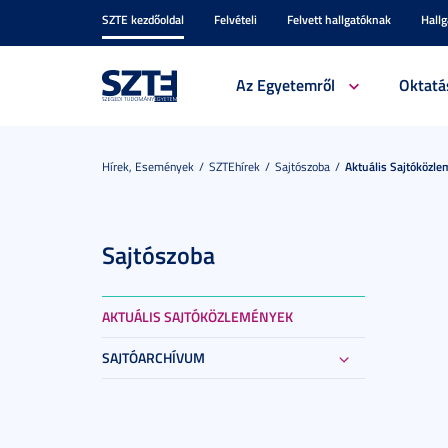
SZTE kezdőoldal
Felvételi
Felvett hallgatóknak
Hall
Az Egyetemről
Oktatá
Hírek, Események
SZTEhírek
Sajtószoba
Aktuális Sajtóközl
Sajtószoba
AKTUÁLIS SAJTÓKÖZLEMÉNYEK
SAJTÓARCHÍVUM