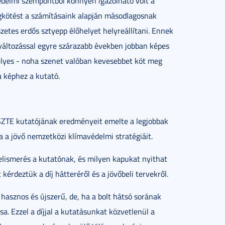
védelmi szempontból könnyen igazolható volt a
gkötést a számításaink alapján másodlagosnak
zetes erdős sztyepp élőhelyet helyreállítani. Ennek
változással egyre szárazabb években jobban képes
élyes - noha szenet valóban kevesebbet köt meg
a képhez a kutató.
z SZTE kutatójának eredményeit emelte a legjobbak
 a jövő nemzetközi klímavédelmi stratégiáit.
 elismerés a kutatónak, és milyen kapukat nyithat
rdeztük a díj hátteréről és a jövőbeli tervekről.
hasznos és újszerű, de, ha a bolt hátsó sorának
a. Ezzel a díjjal a kutatásunkat közvetlenül a