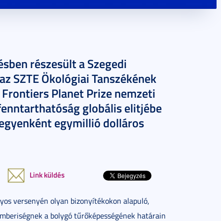
sben részesült a Szegedi
 az SZTE Ökológiai Tanszékének
 Frontiers Planet Prize nemzeti
fenntarthatóság globális elitjébe
 egyenként egymillió dolláros
Link küldés
nyos versenyén olyan bizonyítékokon alapuló,
emberiségnek a bolygó tűrőképességének határain