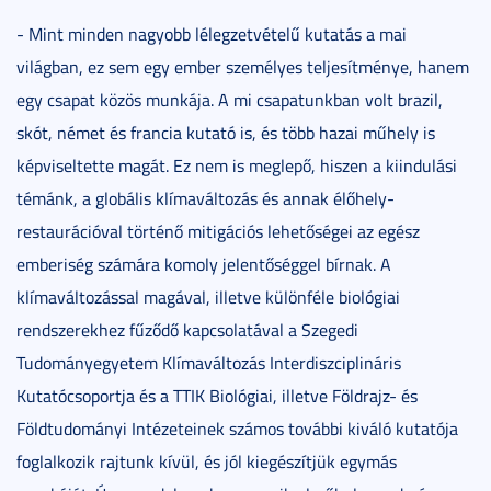
- Mint minden nagyobb lélegzetvételű kutatás a mai
világban, ez sem egy ember személyes teljesítménye, hanem
egy csapat közös munkája. A mi csapatunkban volt brazil,
skót, német és francia kutató is, és több hazai műhely is
képviseltette magát. Ez nem is meglepő, hiszen a kiindulási
témánk, a globális klímaváltozás és annak élőhely-
restaurációval történő mitigációs lehetőségei az egész
emberiség számára komoly jelentőséggel bírnak. A
klímaváltozással magával, illetve különféle biológiai
rendszerekhez fűződő kapcsolatával a Szegedi
Tudományegyetem Klímaváltozás Interdiszciplináris
Kutatócsoportja és a TTIK Biológiai, illetve Földrajz- és
Földtudományi Intézeteinek számos további kiváló kutatója
foglalkozik rajtunk kívül, és jól kiegészítjük egymás