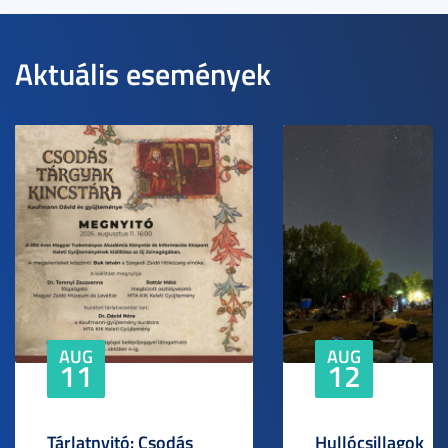
Aktuális események
AUG
AUG
11
12
Tárlatnyitó: Csodás
Hullócsillagok