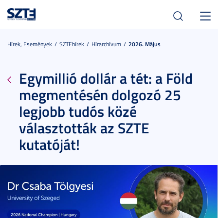
Toggl
navig
Hírek, Események
SZTEhírek
Hírarchívum
2026. Május
Egymillió dollár a tét: a Föld
megmentésén dolgozó 25
legjobb tudós közé
választották az SZTE
kutatóját!