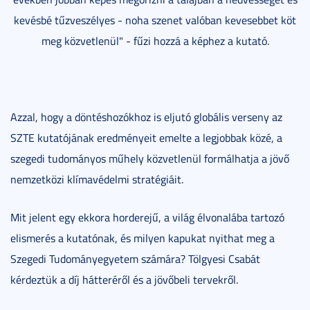
kevésbé tűzveszélyes - noha szenet valóban kevesebbet köt
meg közvetlenül" - fűzi hozzá a képhez a kutató.
Azzal, hogy a döntéshozókhoz is eljutó globális verseny az
SZTE kutatójának eredményeit emelte a legjobbak közé, a
szegedi tudományos műhely közvetlenül formálhatja a jövő
nemzetközi klímavédelmi stratégiáit.
Mit jelent egy ekkora horderejű, a világ élvonalába tartozó
elismerés a kutatónak, és milyen kapukat nyithat meg a
Szegedi Tudományegyetem számára? Tölgyesi Csabát
kérdeztük a díj hátteréről és a jövőbeli tervekről.