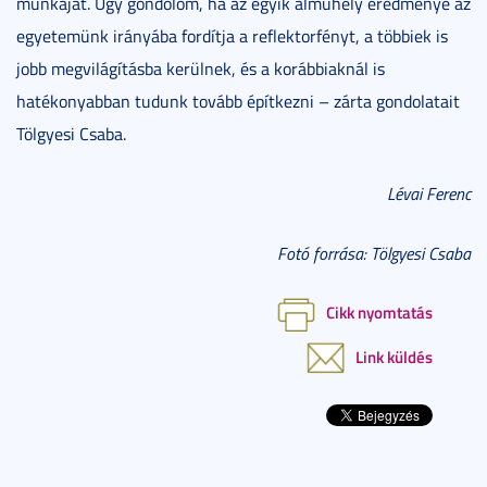
munkáját. Úgy gondolom, ha az egyik alműhely eredménye az
egyetemünk irányába fordítja a reflektorfényt, a többiek is
jobb megvilágításba kerülnek, és a korábbiaknál is
hatékonyabban tudunk tovább építkezni – zárta gondolatait
Tölgyesi Csaba.
Lévai Ferenc
Fotó forrása: Tölgyesi Csaba
Cikk nyomtatás
Link küldés