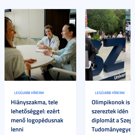
LEGÚJABB HÍREINK
LEGÚJABB HÍREINK
Hiányszakma, tele
Olimpikonok is
lehetőséggel: ezért
szereztek idén
menő logopédusnak
diplomát a Szege
lenni
Tudományegyet