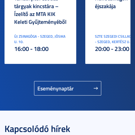
tárgyak kincstára –
éjszakája
Ízelítő az MTA KIK
Keleti Gyűjteményéből
ÚJ ZSINAGÓGA - SZEGED, JÓSIKA
SZTE SZEGEDI CSILLAGV
U. 10.
- SZEGED, KERTÉSZ U. 3.
16:00 - 18:00
20:00 - 23:00
Eseménynaptár
Kapcsolódó hírek