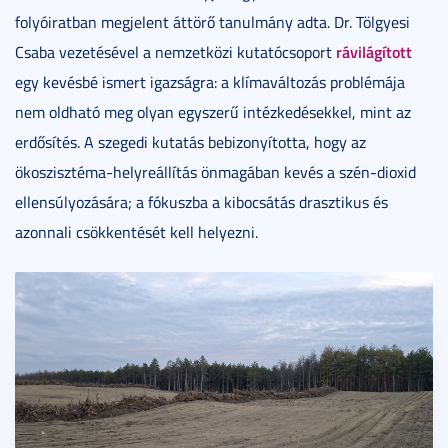
folyóiratban megjelent áttörő tanulmány adta. Dr. Tölgyesi
rávilágított
Csaba vezetésével a nemzetközi kutatócsoport
egy kevésbé ismert igazságra: a klímaváltozás problémája
nem oldható meg olyan egyszerű intézkedésekkel, mint az
erdősítés. A szegedi kutatás bebizonyította, hogy az
ökoszisztéma-helyreállítás önmagában kevés a szén-dioxid
ellensúlyozására; a fókuszba a kibocsátás drasztikus és
azonnali csökkentését kell helyezni.