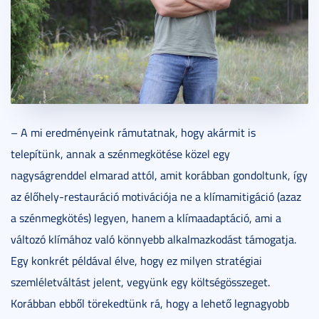
– A mi eredményeink rámutatnak, hogy akármit is
telepítünk, annak a szénmegkötése közel egy
nagyságrenddel elmarad attól, amit korábban gondoltunk, így
az élőhely-restauráció motivációja ne a klímamitigáció (azaz
a szénmegkötés) legyen, hanem a klímaadaptáció, ami a
változó klímához való könnyebb alkalmazkodást támogatja.
Egy konkrét példával élve, hogy ez milyen stratégiai
szemléletváltást jelent, vegyünk egy költségösszeget.
Korábban ebből törekedtünk rá, hogy a lehető legnagyobb