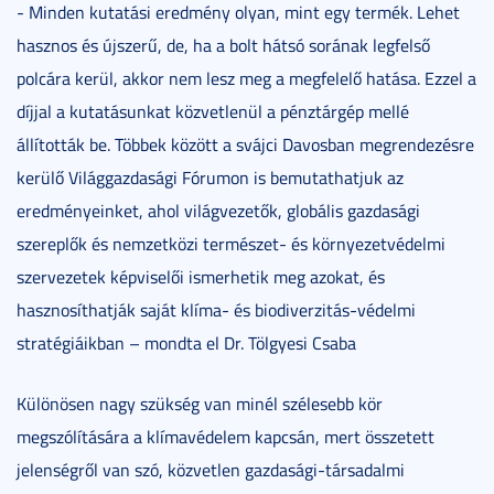
- Minden kutatási eredmény olyan, mint egy termék. Lehet
hasznos és újszerű, de, ha a bolt hátsó sorának legfelső
polcára kerül, akkor nem lesz meg a megfelelő hatása. Ezzel a
díjjal a kutatásunkat közvetlenül a pénztárgép mellé
állították be. Többek között a svájci Davosban megrendezésre
kerülő Világgazdasági Fórumon is bemutathatjuk az
eredményeinket, ahol világvezetők, globális gazdasági
szereplők és nemzetközi természet- és környezetvédelmi
szervezetek képviselői ismerhetik meg azokat, és
hasznosíthatják saját klíma- és biodiverzitás-védelmi
stratégiáikban – mondta el Dr. Tölgyesi Csaba
Különösen nagy szükség van minél szélesebb kör
megszólítására a klímavédelem kapcsán, mert összetett
jelenségről van szó, közvetlen gazdasági-társadalmi