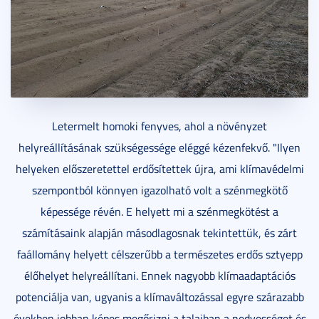
Letermelt homoki fenyves, ahol a növényzet
helyreállításának szükségessége eléggé kézenfekvő. "Ilyen
helyeken előszeretettel erdősítettek újra, ami klímavédelmi
szempontból könnyen igazolható volt a szénmegkötő
képessége révén. E helyett mi a szénmegkötést a
számításaink alapján másodlagosnak tekintettük, és zárt
faállomány helyett célszerűbb a természetes erdős sztyepp
élőhelyet helyreállítani. Ennek nagyobb klímaadaptációs
potenciálja van, ugyanis a klímaváltozással egyre szárazabb
években jobban képes megőrizni a talajban a nedvességet és