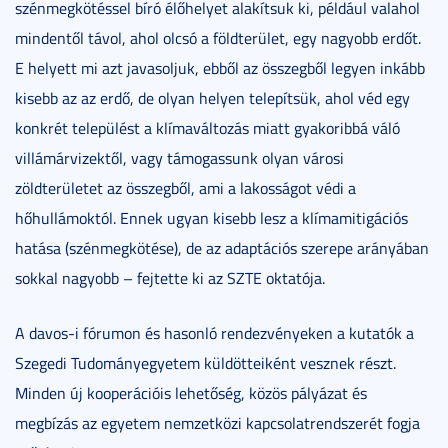
szénmegkötéssel bíró élőhelyet alakítsuk ki, például valahol
mindentől távol, ahol olcsó a földterület, egy nagyobb erdőt.
E helyett mi azt javasoljuk, ebből az összegből legyen inkább
kisebb az az erdő, de olyan helyen telepítsük, ahol véd egy
konkrét települést a klímaváltozás miatt gyakoribbá váló
villámárvizektől, vagy támogassunk olyan városi
zöldterületet az összegből, ami a lakosságot védi a
hőhullámoktól. Ennek ugyan kisebb lesz a klímamitigációs
hatása (szénmegkötése), de az adaptációs szerepe arányában
sokkal nagyobb – fejtette ki az SZTE oktatója.
A davos-i fórumon és hasonló rendezvényeken a kutatók a
Szegedi Tudományegyetem küldötteiként vesznek részt.
Minden új kooperációis lehetőség, közös pályázat és
megbízás az egyetem nemzetközi kapcsolatrendszerét fogja