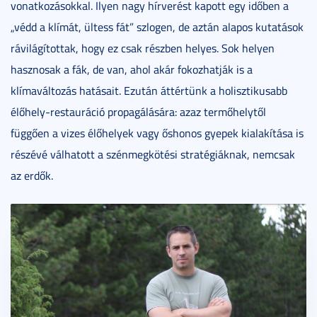
vonatkozásokkal. Ilyen nagy hírverést kapott egy időben a
„védd a klímát, ültess fát” szlogen, de aztán alapos kutatások
rávilágítottak, hogy ez csak részben helyes. Sok helyen
hasznosak a fák, de van, ahol akár fokozhatják is a
klímaváltozás hatásait. Ezután áttértünk a holisztikusabb
élőhely-restauráció propagálására: azaz termőhelytől
függően a vizes élőhelyek vagy őshonos gyepek kialakítása is
részévé válhatott a szénmegkötési stratégiáknak, nemcsak
az erdők.