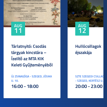
AUG
AUG
11
12
Tárlatnyitó: Csodás
Hullócsillagok
tárgyak kincstára –
éjszakája
Ízelítő az MTA KIK
Keleti Gyűjteményéből
ÚJ ZSINAGÓGA - SZEGED, JÓSIKA
SZTE SZEGEDI CSILLAGV
U. 10.
- SZEGED, KERTÉSZ U. 3.
16:00 - 18:00
20:00 - 23:00