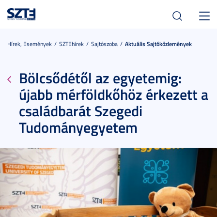
Toggl
navig
Hírek, Események
SZTEhírek
Sajtószoba
Aktuális Sajtóközlemények
Bölcsődétől az egyetemig:
újabb mérföldkőhöz érkezett a
családbarát Szegedi
Tudományegyetem