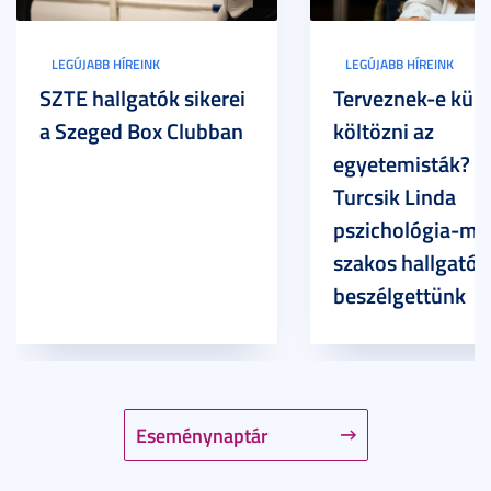
LEGÚJABB HÍREINK
LEGÚJABB HÍREINK
SZTE hallgatók sikerei
Terveznek-e külf
a Szeged Box Clubban
költözni az
egyetemisták? –
Turcsik Linda
pszichológia-ma
szakos hallgatóv
beszélgettünk
Eseménynaptár