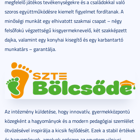
megfelelő játékos tevékenységekre és a családokkal való
szoros együttműködésre kiemelt figyelmet fordítanak. A
minőségi munkát egy elhivatott szakmai csapat – négy
felsőfokú végzettségű kisgyermeknevelő, két szakképzett
dajka, valamint egy konyhai kisegítő és egy karbantartó
munkatárs – garantálja.
Az intézmény küldetése, hogy innovatív, gyermekközpontú
közegként a hagyományok és a modern pedagógiai szemlélet
ötvözésével inspirálja a kicsik fejlődését. Ezek a stabil értékek
és hagyományok, amelyek egészen az egyetem vilniusi