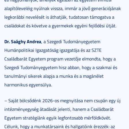
alapítóleveléig nyúlnak vissza, immár a jövő generációjának
legkorábbi nevelését is áthatják, tudatosan támogatva a
családokat és követve a gyermekek egyéni fejlődési útját.
Dr. Saághy Andrea
, a Szegedi Tudományegyetem
Humánpolitikai Igazgatóság igazgatója és az SZTE
Családbarát Egyetem program vezetője elmondta, hogy a
Szegedi Tudományegyetem hisz abban, hogy a szakmai és
tanulmányi sikerek alapja a munka és a magánélet
harmonikus egyensúlya.
– Saját bölcsődénk 2026-os megnyitása nem csupán egy új
intézményegység átadását jelenti, hanem a Családbarát
Egyetem stratégiánk egyik legfontosabb mérföldkövét.
Célunk, hogy a munkatársaink és hallgatóink érezzék: az