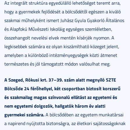
Az integrált struktúra egyedülálló lehetőséget teremt arra,
hogy a gyermekek fejlődését a bölcsődétől egészen a kiváló
szakmai műhelyként ismert Juhász Gyula Gyakorló Általános
és Alapfokú Művészeti Iskoláig egységes szemléletben,
összehangolt nevelési elvek mentén kísérjék nyomon. A
legkisebbek számára ez olyan kiszámítható közeget jelent,
amelyben a különböző intézményegységek közti átmenet
természetes és jól támogatott módon valósulhat meg.
A Szeged, Rókusi krt. 37–39. szám alatt megnyíló SZTE
Bölcsőde 24 férőhellyel, két csoportban biztosít korszerű
és szakmailag magas színvonalú ellátást az egyetemi és
nem egyetemi dolgozók, hallgatók három év alatti
gyermekei számára.
A bölcsődében az egyetem munkatársai
a napirend nyújtotta biztonságra, az életkori sajátosságoknak