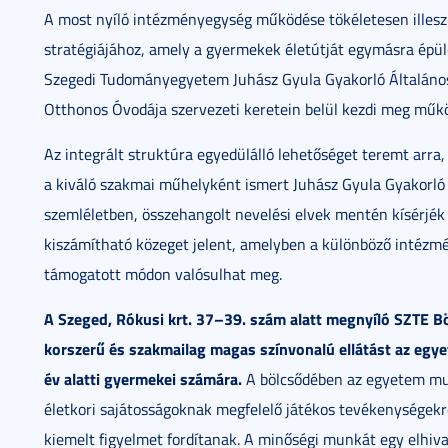
A most nyíló intézményegység működése tökéletesen illesz
stratégiájához, amely a gyermekek életútját egymásra épül
Szegedi Tudományegyetem Juhász Gyula Gyakorló Általános 
Otthonos Óvodája szervezeti keretein belül kezdi meg műk
Az integrált struktúra egyedülálló lehetőséget teremt arra
a kiváló szakmai műhelyként ismert Juhász Gyula Gyakorló 
szemléletben, összehangolt nevelési elvek mentén kísérjé
kiszámítható közeget jelent, amelyben a különböző intézm
támogatott módon valósulhat meg.
A Szeged, Rókusi krt. 37–39. szám alatt megnyíló SZTE Bö
korszerű és szakmailag magas színvonalú ellátást az egy
év alatti gyermekei számára.
A bölcsődében az egyetem mun
életkori sajátosságoknak megfelelő játékos tevékenységekr
kiemelt figyelmet fordítanak. A minőségi munkát egy elhiv