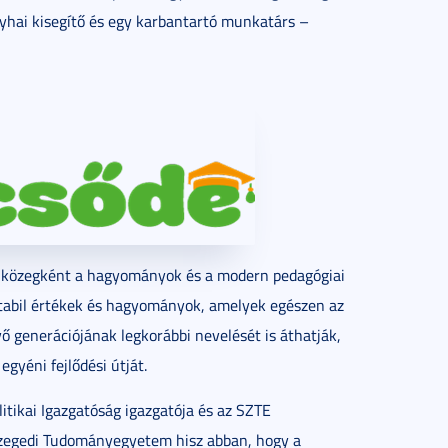
yhai kisegítő és egy karbantartó munkatárs –
 közegként a hagyományok és a modern pedagógiai
a stabil értékek és hagyományok, amelyek egészen az
vő generációjának legkorábbi nevelését is áthatják,
gyéni fejlődési útját.
ikai Igazgatóság igazgatója és az SZTE
zegedi Tudományegyetem hisz abban, hogy a