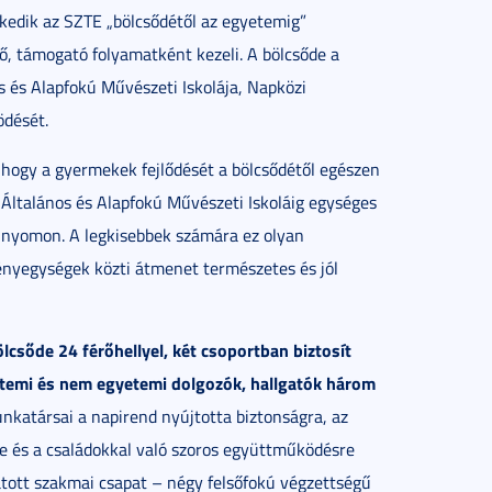
kedik az SZTE „bölcsődétől az egyetemig”
ő, támogató folyamatként kezeli. A bölcsőde a
és Alapfokú Művészeti Iskolája, Napközi
ödését.
, hogy a gyermekek fejlődését a bölcsődétől egészen
Általános és Alapfokú Művészeti Iskoláig egységes
k nyomon. A legkisebbek számára ez olyan
ényegységek közti átmenet természetes és jól
lcsőde 24 férőhellyel, két csoportban biztosít
etemi és nem egyetemi dolgozók, hallgatók három
katársai a napirend nyújtotta biztonságra, az
e és a családokkal való szoros együttműködésre
atott szakmai csapat – négy felsőfokú végzettségű