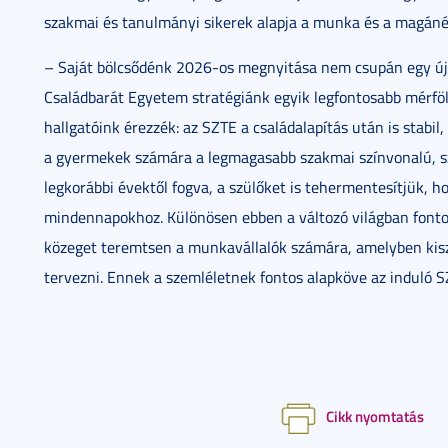
szakmai és tanulmányi sikerek alapja a munka és a magán
– Saját bölcsődénk 2026-os megnyitása nem csupán egy új
Családbarát Egyetem stratégiánk egyik legfontosabb mérfö
hallgatóink érezzék: az SZTE a családalapítás után is stabi
a gyermekek számára a legmagasabb szakmai színvonalú, sze
legkorábbi évektől fogva, a szülőket is tehermentesítjük, 
mindennapokhoz. Különösen ebben a változó világban font
közeget teremtsen a munkavállalók számára, amelyben kis
tervezni. Ennek a szemléletnek fontos alapköve az induló
Cikk nyomtatás