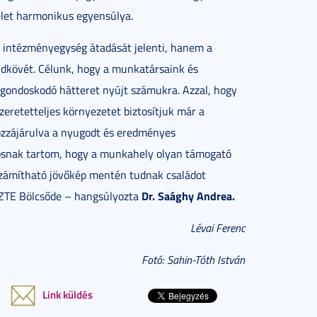
élet harmonikus egyensúlya.
 intézményegység átadását jelenti, hanem a
ldkövét. Célunk, hogy a munkatársaink és
l, gondoskodó hátteret nyújt számukra. Azzal, hogy
retetteljes környezetet biztosítjuk már a
hozzájárulva a nyugodt és eredményes
osnak tartom, hogy a munkahely olyan támogató
zámítható jövőkép mentén tudnak családot
Dr. Saághy Andrea.
 SZTE Bölcsőde – hangsúlyozta
Lévai Ferenc
Fotó: Sahin-Tóth István
Link küldés