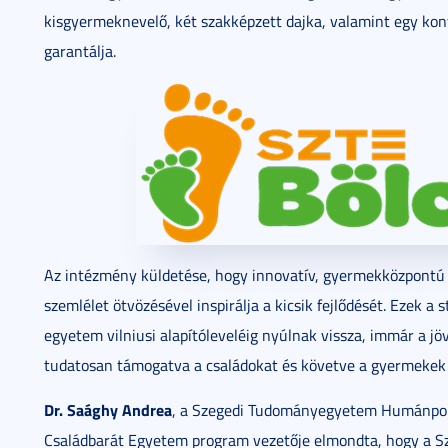
kisgyermeknevelő, két szakképzett dajka, valamint egy kon
garantálja.
Az intézmény küldetése, hogy innovatív, gyermekközpontú
szemlélet ötvözésével inspirálja a kicsik fejlődését. Ezek 
egyetem vilniusi alapítóleveléig nyúlnak vissza, immár a jö
tudatosan támogatva a családokat és követve a gyermekek e
Dr. Saághy Andrea
, a Szegedi Tudományegyetem Humánpolit
Családbarát Egyetem program vezetője elmondta, hogy a S