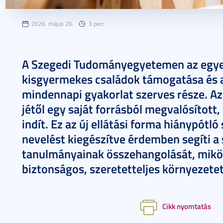
2026. május 26.
3 perc
A Szegedi Tudományegyetemen az egye
kisgyermekes családok támogatása és a
mindennapi gyakorlat szerves része. A
jétől egy saját forrásból megvalósított
indít. Ez az új ellátási forma hiánypótló 
nevelést kiegészítve érdemben segíti a
tanulmányainak összehangolását, mik
biztonságos, szeretetteljes környezete
Cikk nyomtatás