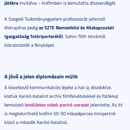
játékra
invitálva – kisfilmben is bemutatta díszvendégét.
A Szegedi Tudományegyetem professzorát jellemző
az SZTE Nemzetközi és Közkapcsolati
életrajzhoz pedig
Igazgatóság fotóriporterétől
, Sahin-Tóth Istvántól
kölcsönözték a fényképet.
A jövő a jelen diplomásain múlik
A következő kommunikációs lépést a hat új díszdoktor,
köztük Karikó Katalint archív filmfelvételekkel és fotókkal
lendületes videó-portré-sorozat
bemutató
jelentette. Az itt
is megtekinthető kisfilm 50-50 másodperces miniportréi
közül a második Karikó Kataliné,