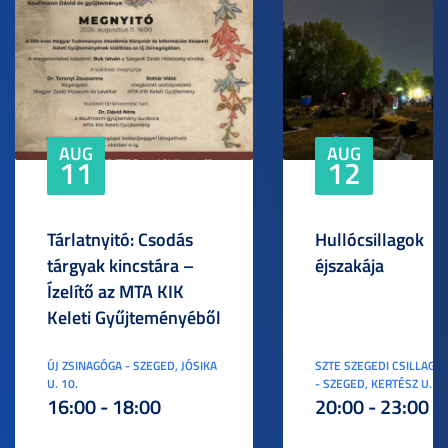
AUG
AUG
11
12
Tárlatnyitó: Csodás
Hullócsillagok
tárgyak kincstára –
éjszakája
Ízelítő az MTA KIK
Keleti Gyűjteményéből
ÚJ ZSINAGÓGA - SZEGED, JÓSIKA
SZTE SZEGEDI CSILLAGV
U. 10.
- SZEGED, KERTÉSZ U. 3.
16:00 - 18:00
20:00 - 23:00