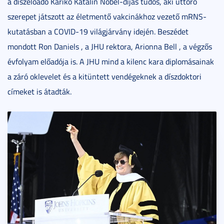
a díszelőadó Karikó Katalin Nobel-díjas tudós, aki úttörő
szerepet játszott az életmentő vakcinákhoz vezető mRNS-
kutatásban a COVID-19 világjárvány idején. Beszédet
mondott Ron Daniels , a JHU rektora, Arionna Bell , a végzős
évfolyam előadója is. A JHU mind a kilenc kara diplomásainak
a záró oklevelet és a kitüntett vendégeknek a díszdoktori
címeket is átadták.