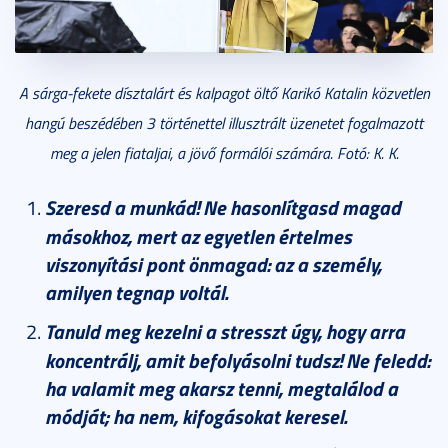
A sárga-fekete dísztalárt és kalpagot öltő Karikó Katalin közvetlen
hangú beszédében 3 történettel illusztrált üzenetet fogalmazott
meg a jelen fiataljai, a jövő formálói számára. Fotó: K. K.
Szeresd a munkád! Ne hasonlítgasd magad
másokhoz, mert az egyetlen értelmes
viszonyítási pont önmagad: az a személy,
amilyen tegnap voltál.
Tanuld meg kezelni a stresszt úgy, hogy arra
koncentrálj, amit befolyásolni tudsz! Ne feledd:
ha valamit meg akarsz tenni, megtalálod a
módját; ha nem, kifogásokat keresel.