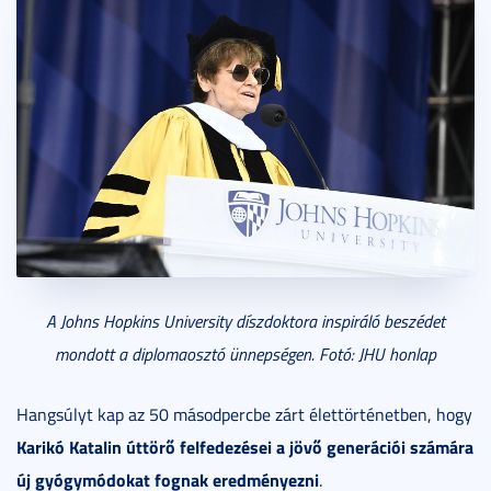
A Johns Hopkins University díszdoktora inspiráló beszédet
mondott a diplomaosztó ünnepségen. Fotó: JHU honlap
Hangsúlyt kap az 50 másodpercbe zárt élettörténetben, hogy
Karikó Katalin úttörő felfedezései a jövő generációi számára
új gyógymódokat fognak eredményezni
.