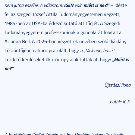
IGEN
miért is ne?!”
nem jutna eszébe. A válaszom:
volt:
– idézte
fel az szegedi József Attila Tudományegyetemen végzett,
1985-ben az USA-ba érkező kutató attitűdjét. A Szegedi
Tudományegyetem professzorának a gondolatát folytatta
Arionna Bell. A 2026-ban végzettek nevében szóló diáklány
köszöntőjében ahhoz gratulált, hogy
a „Mi lenne, ha…?”
„Miért is
kezdetű kérdéseket ők már úgy alakították át, hogy:
ne?”
Újszászi Ilona
Fotók: K. K.
A borítóképen Karikó Katalin a Johns Hopkins University végzős