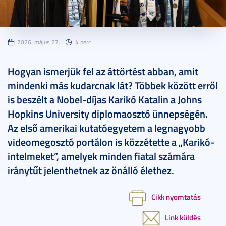
2026. május 27.
4 perc
Hogyan ismerjük fel az áttörtést abban, amit
mindenki más kudarcnak lát? Többek között erről
is beszélt a Nobel-díjas Karikó Katalin a Johns
Hopkins University diplomaosztó ünnepségén.
Az első amerikai kutatóegyetem a legnagyobb
videomegosztó portálon is közzétette a „Karikó-
intelmeket”, amelyek minden fiatal számára
iránytűt jelenthetnek az önálló élethez.
Cikk nyomtatás
Link küldés