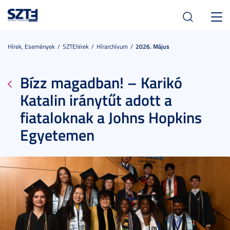
Toggl
navig
Hírek, Események
SZTEhírek
Hírarchívum
2026. Május
Bízz magadban! – Karikó
Katalin iránytűt adott a
fiataloknak a Johns Hopkins
Egyetemen