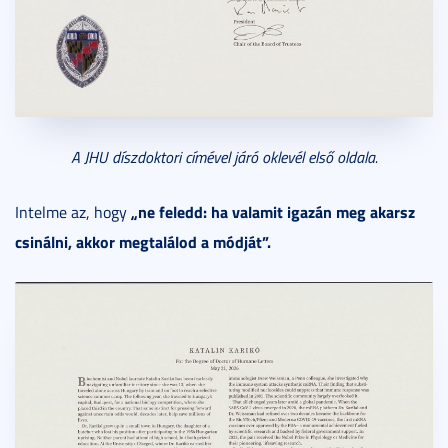
A JHU díszdoktori címével járó oklevél első oldala.
„ne feledd: ha valamit igazán meg akarsz
Intelme az, hogy
csinálni, akkor megtalálod a módját”.