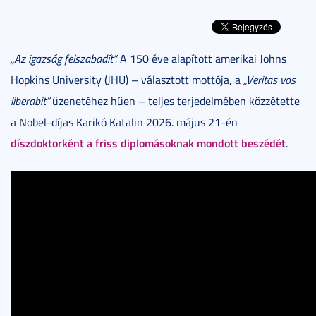
„Az igazság felszabadít”.
A 150 éve alapított amerikai Johns
Hopkins University (JHU) – választott mottója, a
„Veritas vos
liberabit”
üzenetéhez hűen – teljes terjedelmében közzétette
a Nobel-díjas Karikó Katalin 2026. május 21-én
díszdoktorként a friss diplomásoknak mondott beszédét
.