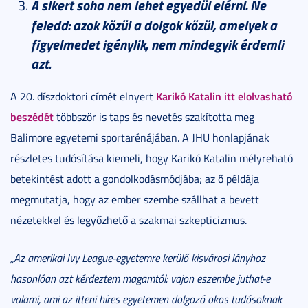
A sikert soha nem lehet egyedül elérni. Ne
feledd: azok közül a dolgok közül, amelyek a
figyelmedet igénylik, nem mindegyik érdemli
azt.
Karikó Katalin itt elolvasható
A 20. díszdoktori címét elnyert
beszédét
többször is taps és nevetés szakította meg
Balimore egyetemi sportarénájában. A JHU honlapjának
részletes tudósítása kiemeli, hogy Karikó Katalin mélyreható
betekintést adott a gondolkodásmódjába; az ő példája
megmutatja, hogy az ember szembe szállhat a bevett
nézetekkel és legyőzhető a szakmai szkepticizmus.
„Az amerikai Ivy League-egyetemre kerülő kisvárosi lányhoz
hasonlóan azt kérdeztem magamtól: vajon eszembe juthat-e
valami, ami az itteni híres egyetemen dolgozó okos tudósoknak