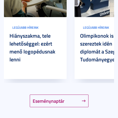
LEGÚJABB HÍREINK
LEGÚJABB HÍREINK
Hiányszakma, tele
Olimpikonok is
lehetőséggel: ezért
szereztek idén
menő logopédusnak
diplomát a Szege
lenni
Tudományegyet
Eseménynaptár