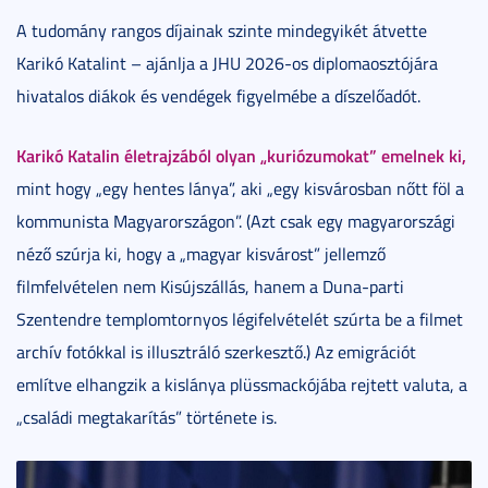
A tudomány rangos díjainak szinte mindegyikét átvette
Karikó Katalint – ajánlja a JHU 2026-os diplomaosztójára
hivatalos diákok és vendégek figyelmébe a díszelőadót.
Karikó Katalin életrajzából olyan „kuriózumokat” emelnek ki,
mint hogy „egy hentes lánya”, aki „egy kisvárosban nőtt föl a
kommunista Magyarországon”. (Azt csak egy magyarországi
néző szúrja ki, hogy a „magyar kisvárost” jellemző
filmfelvételen nem Kisújszállás, hanem a Duna-parti
Szentendre templomtornyos légifelvételét szúrta be a filmet
archív fotókkal is illusztráló szerkesztő.) Az emigrációt
említve elhangzik a kislánya plüssmackójába rejtett valuta, a
„családi megtakarítás” története is.