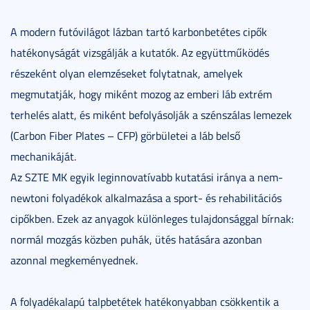
A modern futóvilágot lázban tartó karbonbetétes cipők
hatékonyságát vizsgálják a kutatók. Az együttműködés
részeként olyan elemzéseket folytatnak, amelyek
megmutatják, hogy miként mozog az emberi láb extrém
terhelés alatt, és miként befolyásolják a szénszálas lemezek
(Carbon Fiber Plates – CFP) görbületei a láb belső
mechanikáját.
Az SZTE MK egyik leginnovatívabb kutatási iránya a nem-
newtoni folyadékok alkalmazása a sport- és rehabilitációs
cipőkben. Ezek az anyagok különleges tulajdonsággal bírnak:
normál mozgás közben puhák, ütés hatására azonban
azonnal megkeményednek.
A folyadékalapú talpbetétek hatékonyabban csökkentik a