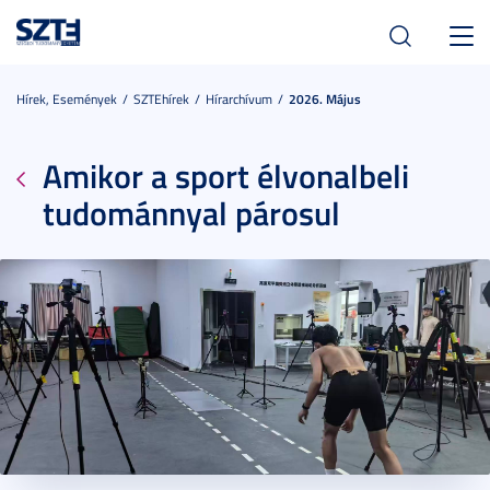
Toggl
navig
Hírek, Események
SZTEhírek
Hírarchívum
2026. Május
Amikor a sport élvonalbeli
tudománnyal párosul