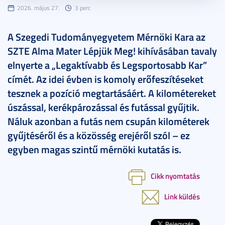
2026. május 27.
3 perc
A Szegedi Tudományegyetem Mérnöki Kara az
SZTE Alma Mater Lépjük Meg! kihívásában tavaly
elnyerte a „Legaktívabb és Legsportosabb Kar”
címét. Az idei évben is komoly erőfeszítéseket
tesznek a pozíció megtartásáért. A kilométereket
úszással, kerékpározással és futással gyűjtik.
Náluk azonban a futás nem csupán kilométerek
gyűjtéséről és a közösség erejéről szól – ez
egyben magas szintű mérnöki kutatás is.
Cikk nyomtatás
Link küldés