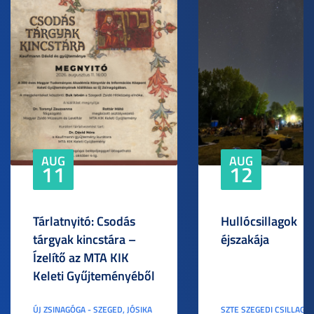
AUG
AUG
11
12
Tárlatnyitó: Csodás
Hullócsillagok
tárgyak kincstára –
éjszakája
Ízelítő az MTA KIK
Keleti Gyűjteményéből
ÚJ ZSINAGÓGA - SZEGED, JÓSIKA
SZTE SZEGEDI CSILLAGV