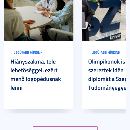
LEGÚJABB HÍREINK
LEGÚJABB HÍREINK
Hiányszakma, tele
Olimpikonok is
lehetőséggel: ezért
szereztek idén
menő logopédusnak
diplomát a Szege
lenni
Tudományegyet