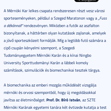
A Mérnöki Kar lelkes csapata rendszeresen részt vesz városi
sporteseményeken, például a Szeged Maratonon vagy a
„Fuss
a dékánnal!”
rendezvényen. Miközben a futók az aszfalton
bizonyítanak, a háttérben olyan kutatások zajlanak, amelyek
a jövő sporteszközeit formálják. Míg a legtöbb futó számára a
cipő csupán kényelmi szempont, a Szegedi
Tudományegyetem Mérnöki Karán és a kínai Ningbo
University Sporttudományi Karán a lábbeli komoly
számítások, szimulációk és biomechanikai tesztek tárgya.
A biomechanika az emberi mozgás működését vizsgálja
mérnöki és orvosi szempontból, hogy új megoldásokkal
Prof. Dr. Bíró István
javítsa az életminőséget.
, az SZTE
Mérnöki Karának egyetemi tanára két évtizede kutatja a test