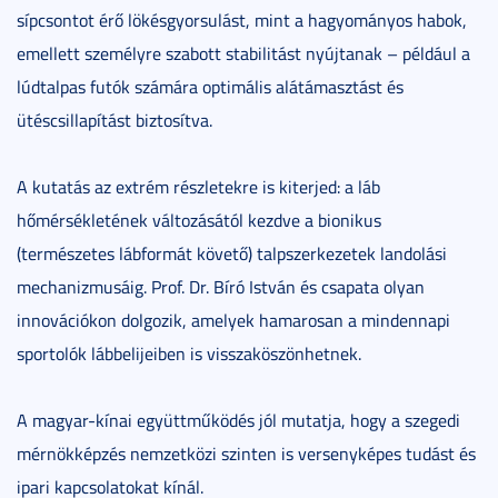
sípcsontot érő lökésgyorsulást, mint a hagyományos habok,
emellett személyre szabott stabilitást nyújtanak – például a
lúdtalpas futók számára optimális alátámasztást és
ütéscsillapítást biztosítva.
A kutatás az extrém részletekre is kiterjed: a láb
hőmérsékletének változásától kezdve a bionikus
(természetes lábformát követő) talpszerkezetek landolási
mechanizmusáig. Prof. Dr. Bíró István és csapata olyan
innovációkon dolgozik, amelyek hamarosan a mindennapi
sportolók lábbelijeiben is visszaköszönhetnek.
A magyar-kínai együttműködés jól mutatja, hogy a szegedi
mérnökképzés nemzetközi szinten is versenyképes tudást és
ipari kapcsolatokat kínál.