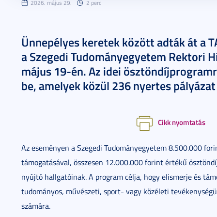
2026. május 29.
2 perc
Ünnepélyes keretek között adták át a TA
a Szegedi Tudományegyetem Rektori Hi
május 19-én. Az idei ösztöndíjprogramr
be, amelyek közül 236 nyertes pályázat 
Cikk nyomtatás
Az eseményen a Szegedi Tudományegyetem 8.500.000 forint,
támogatásával, összesen 12.000.000 forint értékű ösztöndí
nyújtó hallgatóinak. A program célja, hogy elismerje és tám
tudományos, művészeti, sport- vagy közéleti tevékenység
számára.