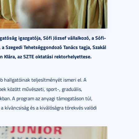
tóság igazgatója, Sófi József vállalkozó, a Sófi-
ó, a Szegedi Tehetséggondozó Tanács tagja, Szakál
én Klára, az SZTE oktatási rektorhelyettese.
hallgatóinak teljesítményét ismeri el. A
ek között művészeti, sport-, graduális,
ákban. A program az anyagi támogatáson túl,
, a kíváncsiság és a kiválóságra törekvés valódi