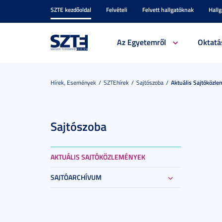
SZTE kezdőoldal
Felvételi
Felvett hallgatóknak
Hall
Az Egyetemről
Oktatá
Hírek, Események
SZTEhírek
Sajtószoba
Aktuális Sajtóközl
Sajtószoba
AKTUÁLIS SAJTÓKÖZLEMÉNYEK
SAJTÓARCHÍVUM