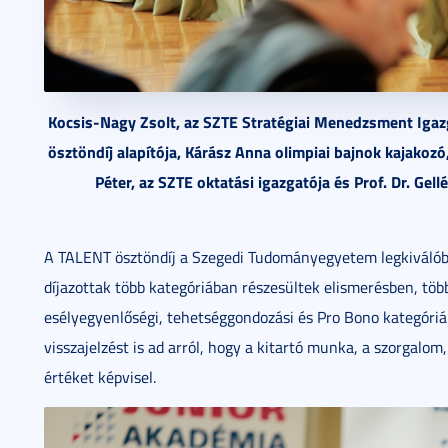
Kocsis-Nagy Zsolt, az SZTE Stratégiai Menedzsment Igazga
ösztöndíj alapítója, Kárász Anna olimpiai bajnok kajakoz
Péter, az SZTE oktatási igazgatója és Prof. Dr. Gell
A TALENT ösztöndíj a Szegedi Tudományegyetem legkiválóbb 
díjazottak több kategóriában részesültek elismerésben, több
esélyegyenlőségi, tehetséggondozási és Pro Bono kategóri
visszajelzést is ad arról, hogy a kitartó munka, a szorgalom
értéket képvisel.