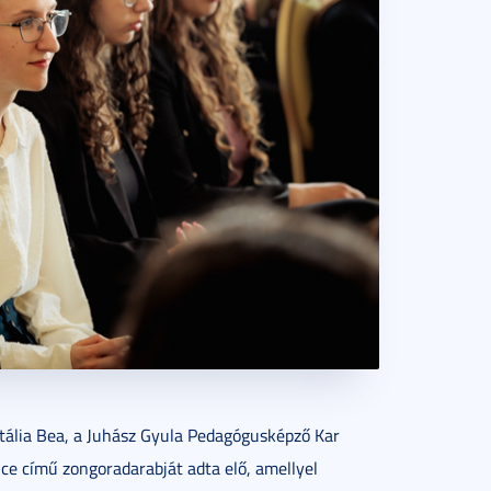
tália Bea, a Juhász Gyula Pedagógusképző Kar
nce című zongoradarabját adta elő, amellyel