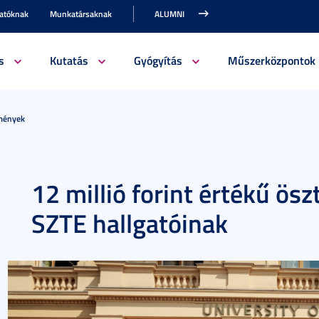
gatóknak
Munkatársaknak
ALUMNI
s
Kutatás
Gyógyítás
Műszerközpontok
emények
12 millió forint értékű ösz
SZTE hallgatóinak