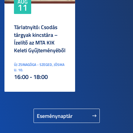
AUG
11
Tárlatnyitó: Csodás
tárgyak kincstára –
Ízelítő az MTA KIK
Keleti Gyűjteményéből
ÚJ ZSINAGÓGA - SZEGED, JÓSIKA
U. 10.
16:00 - 18:00
Eseménynaptár