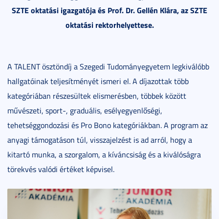
SZTE oktatási igazgatója és Prof. Dr. Gellén Klára, az SZTE
oktatási rektorhelyettese.
A TALENT ösztöndíj a Szegedi Tudományegyetem legkiválóbb
hallgatóinak teljesítményét ismeri el. A díjazottak több
kategóriában részesültek elismerésben, többek között
művészeti, sport-, graduális, esélyegyenlőségi,
tehetséggondozási és Pro Bono kategóriákban. A program az
anyagi támogatáson túl, visszajelzést is ad arról, hogy a
kitartó munka, a szorgalom, a kíváncsiság és a kiválóságra
törekvés valódi értéket képvisel.