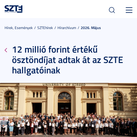
Toggl
navig
Hírek, Események
SZTEhírek
Hírarchívum
2026. Május
12 millió forint értékű
ösztöndíjat adtak át az SZTE
hallgatóinak