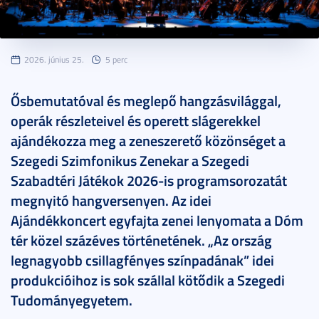
2026. június 25.
5 perc
Ősbemutatóval és meglepő hangzásvilággal,
operák részleteivel és operett slágerekkel
ajándékozza meg a zeneszerető közönséget a
Szegedi Szimfonikus Zenekar a Szegedi
Szabadtéri Játékok 2026-is programsorozatát
megnyitó hangversenyen. Az idei
Ajándékkoncert egyfajta zenei lenyomata a Dóm
tér közel százéves történetének. „Az ország
legnagyobb csillagfényes színpadának” idei
produkcióihoz is sok szállal kötődik a Szegedi
Tudományegyetem.