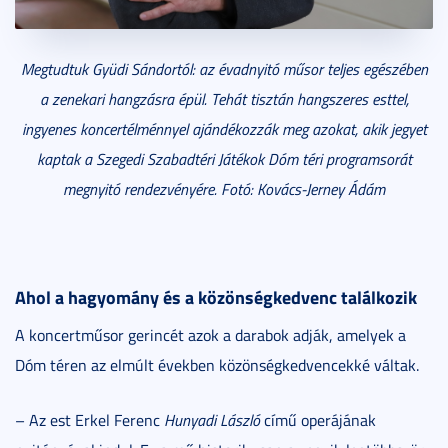
Megtudtuk Gyüdi Sándortól: az évadnyitó műsor teljes egészében
a zenekari hangzásra épül. Tehát tisztán hangszeres esttel,
ingyenes koncertélménnyel ajándékozzák meg azokat, akik jegyet
kaptak a Szegedi Szabadtéri Játékok Dóm téri programsorát
megnyitó rendezvényére. Fotó: Kovács-Jerney Ádám
Ahol a hagyomány és a közönségkedvenc találkozik
A koncertműsor gerincét azok a darabok adják, amelyek a
Dóm téren az elmúlt években közönségkedvencekké váltak.
– Az est Erkel Ferenc
Hunyadi László
című operájának