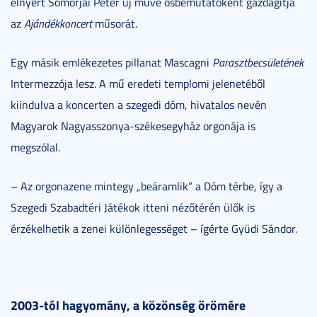
elnyert Somorjai Péter új műve ősbemutatóként gazdagítja
az
Ajándékkoncert
műsorát.
Egy másik emlékezetes pillanat Mascagni
Parasztbecsületének
Intermezzója lesz. A mű eredeti templomi jelenetéből
kiindulva a koncerten a szegedi dóm, hivatalos nevén
Magyarok Nagyasszonya-székesegyház orgonája is
megszólal.
– Az orgonazene mintegy „beáramlik” a Dóm térbe, így a
Szegedi Szabadtéri Játékok itteni nézőtérén ülők is
érzékelhetik a zenei különlegességet – ígérte Gyüdi Sándor.
2003-tól hagyomány, a közönség örömére