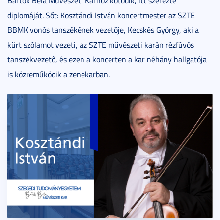
Bartók Béla Művészeti Karhoz kötődik, itt szerezte
diplomáját. Sőt: Kosztándi István koncertmester az SZTE
BBMK vonós tanszékének vezetője, Kecskés György, aki a
kürt szólamot vezeti, az SZTE művészeti karán rézfúvós
tanszékvezető, és ezen a koncerten a kar néhány hallgatója
is közreműködik a zenekarban.