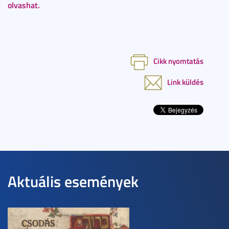
olvashat.
Cikk nyomtatás
Link küldés
Aktuális események