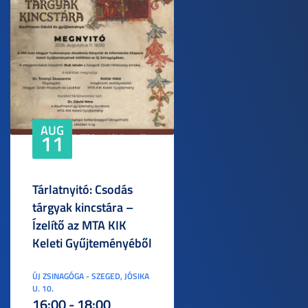
AUG
11
Tárlatnyitó: Csodás
tárgyak kincstára –
Ízelítő az MTA KIK
Keleti Gyűjteményéből
ÚJ ZSINAGÓGA - SZEGED, JÓSIKA
U. 10.
16:00 - 18:00