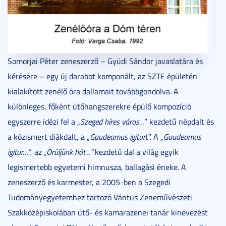
Somorjai Péter zeneszerző – Gyüdi Sándor javaslatára és
kérésére – egy új darabot komponált, az SZTE épületén
kialakított zenélő óra dallamait továbbgondolva. A
különleges, főként ütőhangszerekre épülő kompozíció
egyszerre idézi fel a „
Szeged híres város…
” kezdetű népdalt és
a közismert diákdalt, a „
Gaudeamus igitur
t”. A „
Gaudeamus
igitur…”
, az
„Örüljünk hát…”
kezdetű dal a világ egyik
legismertebb egyetemi himnusza, ballagási éneke. A
zeneszerző és karmester, a 2005-ben a Szegedi
Tudományegyetemhez tartozó Vántus Zeneművészeti
Szakközépiskolában ütő- és kamarazenei tanár kinevezést