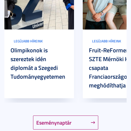
LEGÚJABB HÍREINK
LEGÚJABB HÍREINK
Olimpikonok is
Fruit-ReFormers:
szereztek idén
SZTE Mérnöki Ka
diplomát a Szegedi
csapata
Tudományegyetemen
Franciaországot 
meghódíthatja
Eseménynaptár