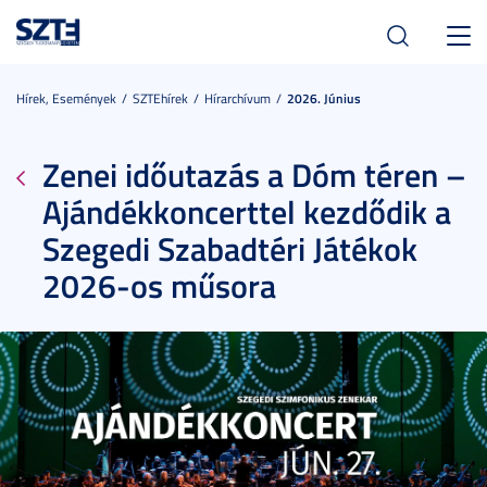
Toggl
navig
Hírek, Események
SZTEhírek
Hírarchívum
2026. Június
Zenei időutazás a Dóm téren –
Ajándékkoncerttel kezdődik a
Szegedi Szabadtéri Játékok
2026-os műsora