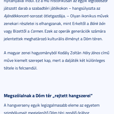
nyitányával indul. Ez a mű historikusan az egyik legtöbbször
játszott darab a szabadtéri játékokon – hangsúlyozta az
Ajándékkoncert
-sorozat ötletgazdája. – Olyan ikonikus művek
zenekari részletei is elhangzanak, mint Erkeltől a
Bánk bán
vagy Bizettől a
Carmen
. Ezek az operák generációk számára
jelentettek meghatározó kulturális élményt a Dóm téren.
A magyar zenei hagyományból Kodály Zoltán
Háry János
című
műve kiemelt szerepet kap, mert a daljáték két különleges
tétele is felcsendül.
Megszólalnak a Dóm tér „rejtett hangszerei”
A hangverseny egyik legizgalmasabb eleme az egyetem
szimbólumait megjelenítő Dóm téri zenélő órához