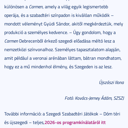
különösen a
Carmen
, amely a világ egyik legismertebb
operája, és a szabadtéri színpadon is kiválóan működik –
mondott véleményt Gyüdi Sándor, akitől megkérdeztük, mely
produkció a személyes kedvence. – Úgy gondolom, hogy a
Carmen
Debrecenből érkező szegedi előadása méltó lesz a
nemzetközi színvonalhoz. Személyes tapasztalatom alapján,
amit például a veronai arénában láttam, bátran mondhatom,
hogy ez a mű mindenhol élmény, és Szegeden is az lesz.
Újszászi Ilona
Fotó: Kovács-Jerney Ádám, SZSZJ
További információ: a Szegedi Szabadtéri Játékok – Dóm téri
2026-os programkínálatáról itt
és újszegedi – teljes,