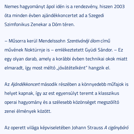
Nemes hagyományt ápol idén is a rendezvény, hiszen 2003
óta minden évben ajándékkoncertet ad a Szegedi
Szimfonikus Zenekar a Dóm téren.
– Műsorra kerül Mendelssohn
Szentivánéji álom
című
művének Noktürnje is – emlékeztetett Gyüdi Sándor. – Ez
egy olyan darab, amely a korábbi évben technikai okok miatt
elmaradt, így most méltó „jóvátételként” hangzik el.
Az
Ajándékkoncert
második részében a könnyedebb műfajok is
helyet kapnak, így az est egyensúlyt teremt a klasszikus
operai hagyomány és a szélesebb közönséget megszólító
zenei élmények között.
Az operett világa képviseletében Johann Strauss
A cigánybáró