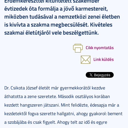
Érdemkereszttel kitüntetett szakember
évtizedek óta formálja a jövő karmestereit,
miközben tudásával a nemzetközi zenei életben
is kivívta a szakma megbecsülését. Kivételes
szakmai életútjáról vele beszélgettünk.
Cikk nyomtatás
Link küldés
Dr. Csikota József életét már gyermekkorától kezdve
áthatotta a zene szeretete. Második osztályos korában
kezdett hangszeren játszani. Mint felidézte, édesapja már a
kezdetektől fogva szerette hallgatni, ahogy gyakorol: bement
a szobájába és csak figyelt. Ahogy telt az idő és egyre