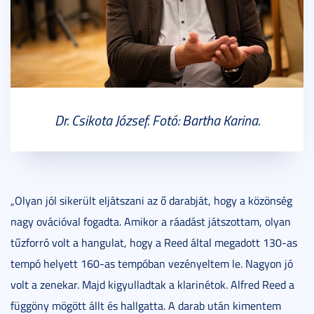
Dr. Csikota József. Fotó: Bartha Karina.
„Olyan jól sikerült eljátszani az ő darabját, hogy a közönség
nagy ovációval fogadta. Amikor a ráadást játszottam, olyan
tűzforró volt a hangulat, hogy a Reed által megadott 130-as
tempó helyett 160-as tempóban vezényeltem le. Nagyon jó
volt a zenekar. Majd kigyulladtak a klarinétok. Alfred Reed a
függöny mögött állt és hallgatta. A darab után kimentem