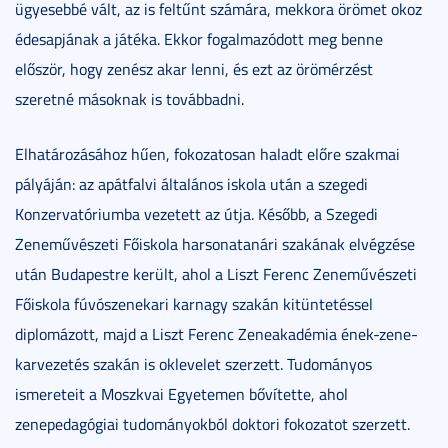
ügyesebbé vált, az is feltűnt számára, mekkora örömet okoz
édesapjának a játéka. Ekkor fogalmazódott meg benne
először, hogy zenész akar lenni, és ezt az örömérzést
szeretné másoknak is továbbadni.
Elhatározásához hűen, fokozatosan haladt előre szakmai
pályáján: az apátfalvi általános iskola után a szegedi
Konzervatóriumba vezetett az útja. Később, a Szegedi
Zeneművészeti Főiskola harsonatanári szakának elvégzése
után Budapestre került, ahol a Liszt Ferenc Zeneművészeti
Főiskola fúvószenekari karnagy szakán kitüntetéssel
diplomázott, majd a Liszt Ferenc Zeneakadémia ének-zene-
karvezetés szakán is oklevelet szerzett. Tudományos
ismereteit a Moszkvai Egyetemen bővítette, ahol
zenepedagógiai tudományokból doktori fokozatot szerzett.