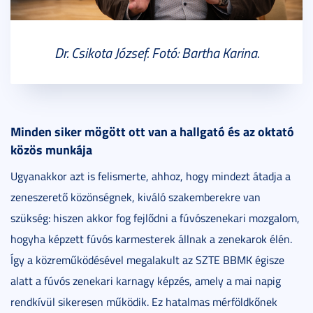
Dr. Csikota József. Fotó: Bartha Karina.
Minden siker mögött ott van a hallgató és az oktató
közös munkája
Ugyanakkor azt is felismerte, ahhoz, hogy mindezt átadja a
zeneszerető közönségnek, kiváló szakemberekre van
szükség: hiszen akkor fog fejlődni a fúvószenekari mozgalom,
hogyha képzett fúvós karmesterek állnak a zenekarok élén.
Így a közreműködésével megalakult az SZTE BBMK égisze
alatt a fúvós zenekari karnagy képzés, amely a mai napig
rendkívül sikeresen működik. Ez hatalmas mérföldkőnek