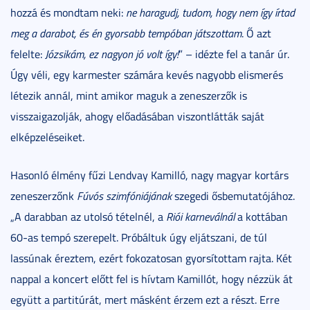
hozzá és mondtam neki:
ne haragudj, tudom, hogy nem így írtad
meg a darabot, és én gyorsabb tempóban játszottam
. Ő azt
felelte:
Józsikám, ez nagyon jó volt így!
” – idézte fel a tanár úr.
Úgy véli, egy karmester számára kevés nagyobb elismerés
létezik annál, mint amikor maguk a zeneszerzők is
visszaigazolják, ahogy előadásában viszontlátták saját
elképzeléseiket.
Hasonló élmény fűzi Lendvay Kamilló, nagy magyar kortárs
zeneszerzőnk
Fúvós szimfóniájának
szegedi ősbemutatójához.
„A darabban az utolsó tételnél, a
Riói karneválnál
a kottában
60-as tempó szerepelt. Próbáltuk úgy eljátszani, de túl
lassúnak éreztem, ezért fokozatosan gyorsítottam rajta. Két
nappal a koncert előtt fel is hívtam Kamillót, hogy nézzük át
együtt a partitúrát, mert másként érzem ezt a részt. Erre