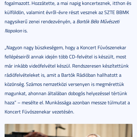
fogalmazott. Hozzátette, a mai napig koncerteznek, itthon és
külföldön, valamint évről-évre részt vesznek az SZTE BBMK
nagysikerű zenei rendezvényén, a
Bartók Béla Művészeti
Napokon
is.
„Nagyon nagy büszkeségem, hogy a Koncert Fúvószenekar
fellépéseiről annak idején több CD-felvétel is készült, most
már inkább videófelvétel készül. Rendszeresen készítettünk
rádiófelvételeket is, amit a Bartók Rádióban hallhatott a
közönség. Számos nemzetközi versenyen is megmérettük
magunkat, ahonnan általában dobogós helyezéssel tértünk
haza” – mesélte el. Munkássága azonban messze túlmutat a
Koncert Fúvószenekar vezetésén.