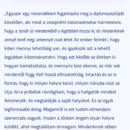
„Egyszer egy növendékem fogalmazta meg a diplomaosztóját
követően, aki most a veszprémi katonazenekar karmestere,
hogy a
tanár úr mindenkiből a legtöbbet hozza ki, és mindenkinek
annyit tanít meg, amennyit csak lehet
. Az ember felméri, hogy
kiben mennyi lehetőség van, és igyekszik azt a lehető
legjobban kibontakoztatni. Hogy ezt később az életben ki
hogyan kamatoztatja, és mennyire lesz sikeres, az már sok
mindentől függ. Kell hozzá elhivatottság, kitartás és az is
fontos, hogy ki milyen helyre kerül, milyen irányba viszi az
útja. Arra próbálok rávilágítani, hogy a hallgatók mindezt
felismerjék, és megtalálják a saját helyüket. Ez az egyik
legfontosabb dolog. Magamról is ezt tudom elmondani:
szerencsés vagyok, hiszen a Jóisten engem olyan helyre
küldött, ahol megtaláltam önmagam. Mindenkinek ebben