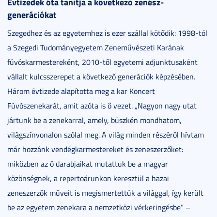
Évtizedek óta tanítja a következő zenész-
generációkat
Szegedhez és az egyetemhez is ezer szállal kötődik: 1998-tól
a Szegedi Tudományegyetem Zeneművészeti Karának
fúvóskarmestereként, 2010-től egyetemi adjunktusaként
vállalt kulcsszerepet a következő generációk képzésében.
Három évtizede alapította meg a kar Koncert
Fúvószenekarát, amit azóta is ő vezet. „Nagyon nagy utat
jártunk be a zenekarral, amely, büszkén mondhatom,
világszínvonalon szólal meg. A világ minden részéről hívtam
már hozzánk vendégkarmestereket és zeneszerzőket:
miközben az ő darabjaikat mutattuk be a magyar
közönségnek, a repertoárunkon keresztül a hazai
zeneszerzők műveit is megismertettük a világgal, így került
be az egyetem zenekara a nemzetközi vérkeringésbe” –