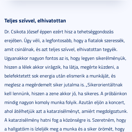
Teljes szívvel, elhivatottan
Dr. Csikota József éppen ezért hisz a tehetséggondozás
erejében. Úgy véli, a legfontosabb, hogy a fiatalok szeressék,
amit csinálnak, és azt teljes szívvel, elhivatottan tegyék.
Ugyanakkor nagyon fontos az is, hogy legyen sikerélményük,
hiszen a lélek akkor virágzik, ha látja, megérte küzdeni, a
belefektetett sok energia után elismerik a munkáját, és
meglesz a megérdemelt siker jutalma is. „Sikerorientáltnak
kell lennünk, hiszen a zene akkor jó, ha sikeres. A próbáinkon
mindig nagyon komoly munka folyik. Azután eljön a koncert,
ahol átélhetjük azt a katarzisélményt, amiért megdolgoztunk.
A katarzisélmény hatni fog a közönségre is. Szeretném, hogy
a hallgatóim is ízleljék meg a munka és a siker örömét, hogy