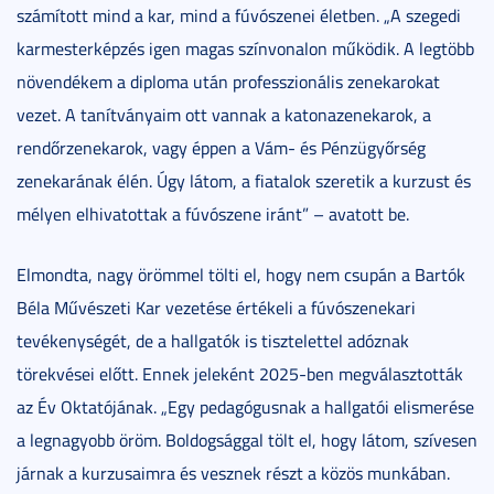
számított mind a kar, mind a fúvószenei életben. „A szegedi
karmesterképzés igen magas színvonalon működik. A legtöbb
növendékem a diploma után professzionális zenekarokat
vezet. A tanítványaim ott vannak a katonazenekarok, a
rendőrzenekarok, vagy éppen a Vám- és Pénzügyőrség
zenekarának élén. Úgy látom, a fiatalok szeretik a kurzust és
mélyen elhivatottak a fúvószene iránt” – avatott be.
Elmondta, nagy örömmel tölti el, hogy nem csupán a Bartók
Béla Művészeti Kar vezetése értékeli a fúvószenekari
tevékenységét, de a hallgatók is tisztelettel adóznak
törekvései előtt. Ennek jeleként 2025-ben megválasztották
az Év Oktatójának. „Egy pedagógusnak a hallgatói elismerése
a legnagyobb öröm. Boldogsággal tölt el, hogy látom, szívesen
járnak a kurzusaimra és vesznek részt a közös munkában.