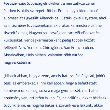
Fúvószenekari Szövetség
elnökeként a nemzetközi zenei
életben is aktív szerepet tölt be. Ennek egyik kiemelkedő
állomása az Egyesült Államok-beli Észak-Iowai Egyetem, ahol
az intézmény fúvószenekarának örökös karmestere címmel
tisztelték meg. Nagyon sok országban tart előadásokat és
kurzusokat, vendégkarmesterként pedig többek között
fellépett New Yorkban, Chicagóban, San Franciscóban,
Moszkvában, Helsinkiben, valamint több európai
nagyvárosban is.
„Hiszek abban, hogy a zene, amely katarzisélményt ad, jobbá
teszi az embereket. Hinni kell abban, hogy a befektetett
kemény munka meghozza a maga gyümölcsét, mert ahol
eredmény van, ott öröm is van. És, ha örülünk, akkor békések
tudunk lenni, és hogyha békés a szívünk és a lelkünk, akkor