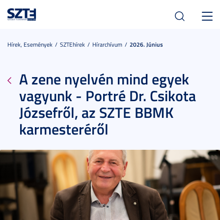
Toggl
navig
Hírek, Események
SZTEhírek
Hírarchívum
2026. Június
A zene nyelvén mind egyek
vagyunk - Portré Dr. Csikota
Józsefről, az SZTE BBMK
karmesteréről