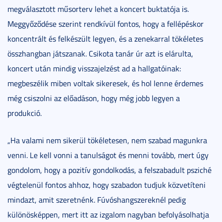
megválasztott műsorterv lehet a koncert buktatója is.
Meggyőződése szerint rendkívül fontos, hogy a fellépéskor
koncentrált és felkészült legyen, és a zenekarral tökéletes
összhangban játszanak. Csikota tanár úr azt is elárulta,
koncert után mindig visszajelzést ad a hallgatóinak:
megbeszélik miben voltak sikeresek, és hol lenne érdemes
még csiszolni az előadáson, hogy még jobb legyen a
produkció.
„Ha valami nem sikerül tökéletesen, nem szabad magunkra
venni. Le kell vonni a tanulságot és menni tovább, mert úgy
gondolom, hogy a pozitív gondolkodás, a felszabadult psziché
végtelenül fontos ahhoz, hogy szabadon tudjuk közvetíteni
mindazt, amit szeretnénk. Fúvóshangszereknél pedig
különösképpen, mert itt az izgalom nagyban befolyásolhatja