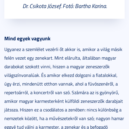
Dr. Csikota József. Fotó: Bartha Karina.
Mind egyek vagyunk
Ugyanez a szemlélet vezérli őt akkor is, amikor a világ másik
felén vezet egy zenekart. Mint elárulta, általában magyar
darabokat szokott vinni, hiszen a magyar zeneszerzők
világszínvonalúak. És amikor elkezd dolgozni a fiatalokkal,
úgy érzi, mindenütt otthon vannak, ahol a fúvószenéről, a
repertoárról, a koncertről van szó. Számára az is gyönyörű,
amikor magyar karmesterként külföldi zeneszerzők darabjait
játssza. Hiszen ez a csodálatos a zenében: nincs különbség a
nemzetek között, ha a művészetekről van szó; nagyon hamar
eggyé tud válni a karmester, a zenekar és a befogadó