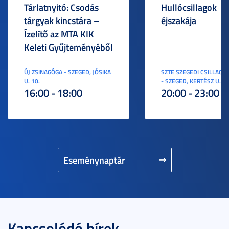
Tárlatnyitó: Csodás
Hullócsillagok
tárgyak kincstára –
éjszakája
Ízelítő az MTA KIK
Keleti Gyűjteményéből
ÚJ ZSINAGÓGA - SZEGED, JÓSIKA
SZTE SZEGEDI CSILLAGV
U. 10.
- SZEGED, KERTÉSZ U. 3.
16:00 - 18:00
20:00 - 23:00
Eseménynaptár
Kapcsolódó hírek