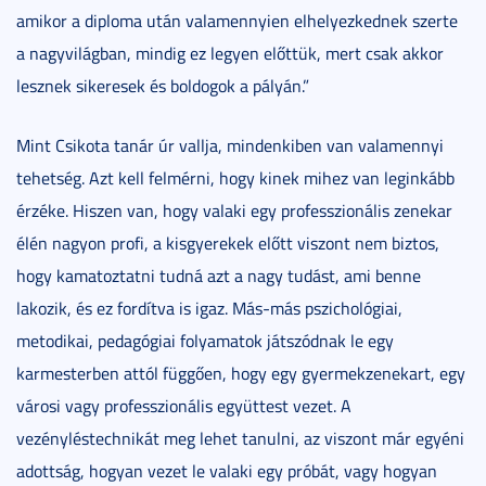
amikor a diploma után valamennyien elhelyezkednek szerte
a nagyvilágban, mindig ez legyen előttük, mert csak akkor
lesznek sikeresek és boldogok a pályán.”
Mint Csikota tanár úr vallja, mindenkiben van valamennyi
tehetség. Azt kell felmérni, hogy kinek mihez van leginkább
érzéke. Hiszen van, hogy valaki egy professzionális zenekar
élén nagyon profi, a kisgyerekek előtt viszont nem biztos,
hogy kamatoztatni tudná azt a nagy tudást, ami benne
lakozik, és ez fordítva is igaz. Más-más pszichológiai,
metodikai, pedagógiai folyamatok játszódnak le egy
karmesterben attól függően, hogy egy gyermekzenekart, egy
városi vagy professzionális együttest vezet. A
vezényléstechnikát meg lehet tanulni, az viszont már egyéni
adottság, hogyan vezet le valaki egy próbát, vagy hogyan