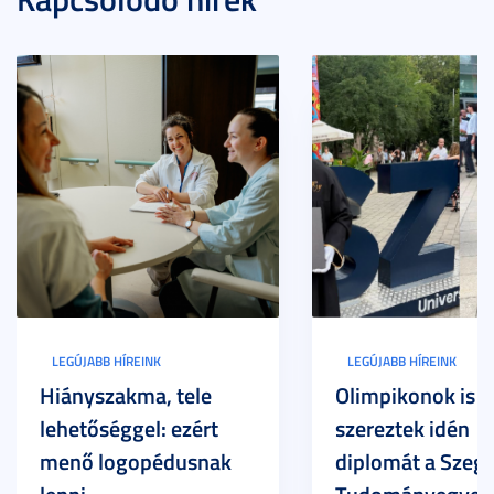
LEGÚJABB HÍREINK
LEGÚJABB HÍREINK
Hiányszakma, tele
Olimpikonok is
lehetőséggel: ezért
szereztek idén
menő logopédusnak
diplomát a Szege