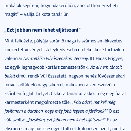
próbálok segíteni, hogy odakerüljön, ahol otthon érezheti
magát” – vallja Csikota tanár úr.
„Ezt jobban nem lehet eljátszani”
Mint felidézte, pályája során ő maga is számos emlékezetes
koncertet vezényelt. A legkedvesebb emlékei közé tartozik a
valenciai
Nemzetközi Fúvószenekari Verseny
. Itt Hidas Frigyes,
az egyik legnagyobb kortárs zeneszerzőnk,
Az el nem táncolt
balett
című, rendkívül összetett, nagyon nehéz fúvószenekari
művét adták elő nagy sikerrel, miközben a zeneszerző a
zsűriben foglalt helyet. Csikota tanár úr akkor még elég fiatal
karmesterként megkérdezte tőle: „
Frici bácsi, mit kell még
javítanom a darabon, hogy még jobb legyen a játékunk?”
Ő azt
válaszolta: „
Józsikám, ezt jobban nem lehet eljátszani!”
Ez az
elismerés máig büszkeséggel tölti el, különösen azért, mert a