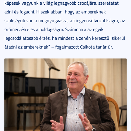
képesek vagyunk a világ legnagyobb csodájára: szeretetet
adni és fogadni. Hiszek abban, hogy az embereknek
szükségük van a megnyugvásra, a kiegyensúlyozottságra, az
örömérzésre és a boldogságra. Számomra az egyik
legcsodálatosabb érzés, ha mindezt a zenén keresztül sikerül
átadni az embereknek” – fogalmazott Csikota tanár úr.