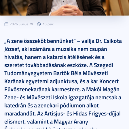
2026. június 29.
10 perc
„A zene összeköt bennünket” – vallja Dr. Csikota
József, aki számára a muzsika nem csupán
hivatás, hanem a katarzis átélésének és a
szeretet továbbadásának eszköze. A Szegedi
Tudományegyetem Bartók Béla Művészeti
Karának egyetemi adjunktusa, és a kar Koncert
Fúvószenekarának karmestere, a Makói Magán
Zene- és Művészeti Iskola igazgatója nemcsak a
katedrán és a zenekari pódiumon alkot
maradandót. Az Artisjus- és Hidas Frigyes-díjjal
elismert, valamint a Magyar Arany