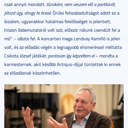
csak annyit mondott:
Józsikám, nem veszem elő a partitúrát,
játszd úgy, ahogy te érzed.
Óriási felszabadultságot adott ez a
bizalom, ugyanakkor hatalmas felelősséget is jelentett,
hiszen ősbemutatóról volt szó, először nálunk csendült fel a
mű” – idézte fel. A koncerten maga Lendvay Kamilló is jelen
volt, és az előadás végén a legnagyobb elismeréssel méltatta
Csikota József játékát:
pontosan így képzeltem el
– mondta a
karmesternek, akit később Artisjus-díjjal tüntettek ki ennek
az előadásnak köszönhetően.