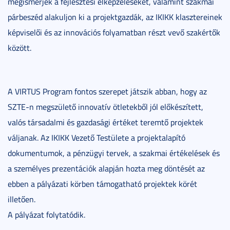
megismerjék a fejlesztési elképzeléseket, valamint szakmai
párbeszéd alakuljon ki a projektgazdák, az IKIKK klasztereinek
képviselői és az innovációs folyamatban részt vevő szakértők
között.
A VIRTUS Program fontos szerepet játszik abban, hogy az
SZTE-n megszülető innovatív ötletekből jól előkészített,
valós társadalmi és gazdasági értéket teremtő projektek
váljanak. Az IKIKK Vezető Testülete a projektalapító
dokumentumok, a pénzügyi tervek, a szakmai értékelések és
a személyes prezentációk alapján hozta meg döntését az
ebben a pályázati körben támogatható projektek körét
illetően.
A pályázat folytatódik.