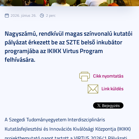
2026. június 26.
2 perc
Nagyszámú, rendkívül magas színvonalú kutatói
pályázat érkezett be az SZTE belső inkubátor
programjába az IKIKK Virtus Program
felhívására.
Cikk nyomtatás
Link küldés
A Szegedi Tudományegyetem Interdiszciplináris
Kutatásfejlesztési és Innovációs Kiválósági Központja (IKIKK)
projektbemutató napot tartott a VIRTUS 2026/1 Pályázati