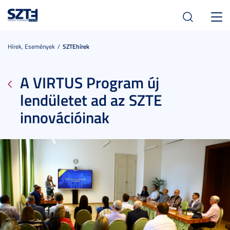
Toggl
navig
Hírek, Események
SZTEhírek
A VIRTUS Program új
lendületet ad az SZTE
innovációinak