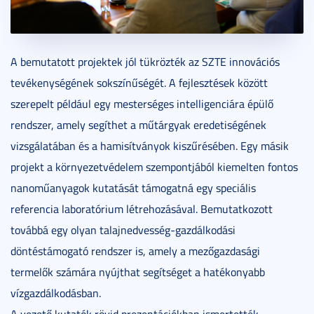
A bemutatott projektek jól tükrözték az SZTE innovációs
tevékenységének sokszínűségét. A fejlesztések között
szerepelt például egy mesterséges intelligenciára épülő
rendszer, amely segíthet a műtárgyak eredetiségének
vizsgálatában és a hamisítványok kiszűrésében. Egy másik
projekt a környezetvédelem szempontjából kiemelten fontos
nanoműanyagok kutatását támogatná egy speciális
referencia laboratórium létrehozásával. Bemutatkozott
továbbá egy olyan talajnedvesség-gazdálkodási
döntéstámogató rendszer is, amely a mezőgazdasági
termelők számára nyújthat segítséget a hatékonyabb
vízgazdálkodásban.
A vezető kutatók rövid prezentációkban ismertették