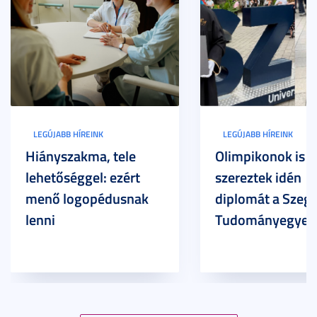
LEGÚJABB HÍREINK
LEGÚJABB HÍREINK
Hiányszakma, tele
Olimpikonok is
lehetőséggel: ezért
szereztek idén
menő logopédusnak
diplomát a Szege
lenni
Tudományegyet