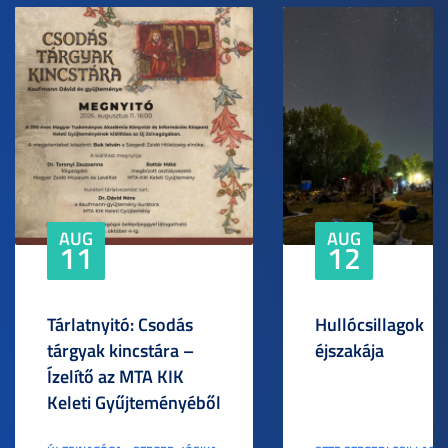
AUG
AUG
11
12
Tárlatnyitó: Csodás
Hullócsillagok
tárgyak kincstára –
éjszakája
Ízelítő az MTA KIK
Keleti Gyűjteményéből