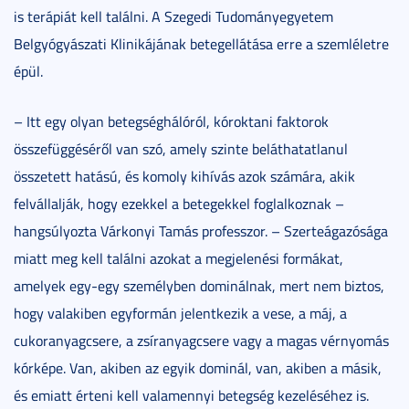
is terápiát kell találni. A Szegedi Tudományegyetem
Belgyógyászati Klinikájának betegellátása erre a szemléletre
épül.
– Itt egy olyan betegséghálóról, kóroktani faktorok
összefüggéséről van szó, amely szinte beláthatatlanul
összetett hatású, és komoly kihívás azok számára, akik
felvállalják, hogy ezekkel a betegekkel foglalkoznak –
hangsúlyozta Várkonyi Tamás professzor. – Szerteágazósága
miatt meg kell találni azokat a megjelenési formákat,
amelyek egy-egy személyben dominálnak, mert nem biztos,
hogy valakiben egyformán jelentkezik a vese, a máj, a
cukoranyagcsere, a zsíranyagcsere vagy a magas vérnyomás
kórképe. Van, akiben az egyik dominál, van, akiben a másik,
és emiatt érteni kell valamennyi betegség kezeléséhez is.