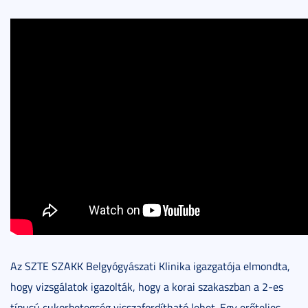
Az SZTE SZAKK Belgyógyászati Klinika igazgatója elmondta,
hogy vizsgálatok igazolták, hogy a korai szakaszban a 2-es
típusú cukorbetegség visszafordítható lehet. Egy erőteljes