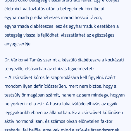
életmódi változtatás után a betegeknek körülbelül
egyharmada prediabéteszes marad hosszú távon,
egyharmada diabéteszes lesz és egyharmaduk esetében a
betegség vissza is fejlődhet, visszatérhet az egészséges
anyagcseréje.
Dr. Várkonyi Tamás szerint a készülő diabéteszre a kockázati
tényezők, elsősorban az elhízás figyelmeztet:
– A zsírszövet kóros felszaporodására kell figyelni. Azért
mondom ilyen definíciószerűen, mert nem biztos, hogy a
testsúly önmagában számít, hanem az sem mindegy, hogyan
helyezkedik el a zsír. A hasra lokalizálódó elhízás az egyik
leggyakoribb ebben az állapotban. Ez a zsírszövet különösen
aktív hormonálisan, és számos olyan előnytelen faktor
szabadul fel belőle, amelyek mind a szív-és érrendszernek