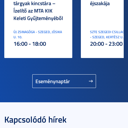
tárgyak kincstára –
éjszakája
Ízelítő az MTA KIK
Keleti Gyűjteményéből
ÚJ ZSINAGÓGA - SZEGED, JÓSIKA
SZTE SZEGEDI CSILLAGV
U. 10.
- SZEGED, KERTÉSZ U. 3.
16:00 - 18:00
20:00 - 23:00
Eseménynaptár
Kapcsolódó hírek