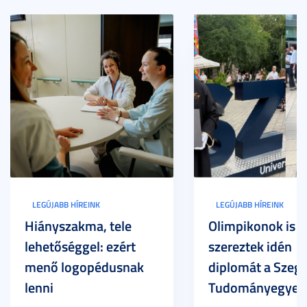
LEGÚJABB HÍREINK
LEGÚJABB HÍREINK
Hiányszakma, tele
Olimpikonok is
lehetőséggel: ezért
szereztek idén
menő logopédusnak
diplomát a Szege
lenni
Tudományegyet