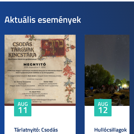
Aktuális események
AUG
AUG
11
12
Tárlatnyitó: Csodás
Hullócsillagok