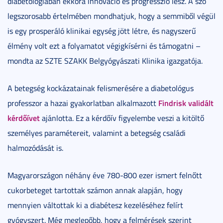
diabetológiában ekkora innováció és progresszió lesz. A szó
legszorosabb értelmében mondhatjuk, hogy a semmiből végül
is egy prosperáló klinikai egység jött létre, és nagyszerű
élmény volt ezt a folyamatot végigkísérni és támogatni –
mondta az SZTE SZAKK Belgyógyászati Klinika igazgatója.
A betegség kockázatainak felismerésére a diabetológus
Findrisk validált
professzor a hazai gyakorlatban alkalmazott
kérdőívet
ajánlotta. Ez a kérdőív figyelembe veszi a kitöltő
személyes paramétereit, valamint a betegség családi
halmozódását is.
Magyarországon néhány éve 780-800 ezer ismert felnőtt
cukorbeteget tartottak számon annak alapján, hogy
mennyien váltottak ki a diabétesz kezeléséhez felírt
gyógyszert. Még meglepőbb, hogy a felmérések szerint