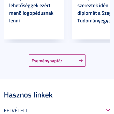
lehetőséggel: ezért
szereztek idén
menő logopédusnak
diplomát a Szege
lenni
Tudományegyet
Eseménynaptár
Hasznos linkek
FELVÉTELI