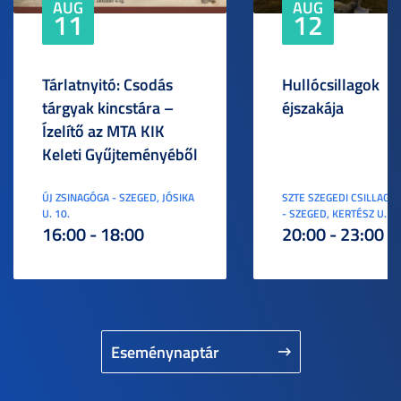
AUG
AUG
11
12
Tárlatnyitó: Csodás
Hullócsillagok
tárgyak kincstára –
éjszakája
Ízelítő az MTA KIK
Keleti Gyűjteményéből
ÚJ ZSINAGÓGA - SZEGED, JÓSIKA
SZTE SZEGEDI CSILLAGV
U. 10.
- SZEGED, KERTÉSZ U. 3.
16:00 - 18:00
20:00 - 23:00
Eseménynaptár