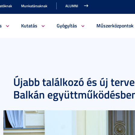
gatóknak
Munkatársaknak
ALUMNI
s
Kutatás
Gyógyítás
Műszerközpontok
Újabb találkozó és új terv
Balkán együttműködésbe