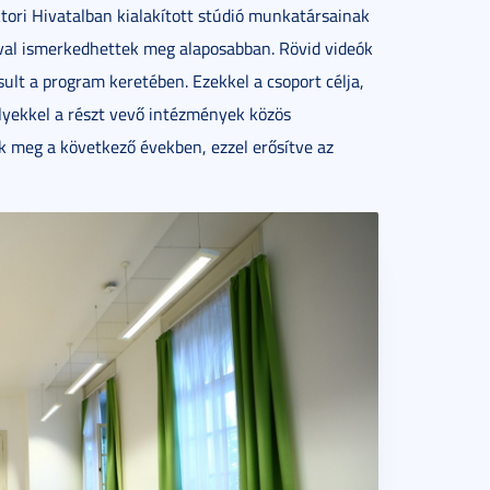
ori Hivatalban kialakított stúdió munkatársainak
ával ismerkedhettek meg alaposabban. Rövid videók
sult a program keretében. Ezekkel a csoport célja,
lyekkel a részt vevő intézmények közös
k meg a következő években, ezzel erősítve az