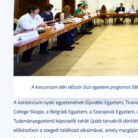
A konzorcium idén először őszi egyetemi programot (W
A konzorcium nyolc egyetemének (Újvidéki Egyetem, Tirana
College Skopje, a Belgrádi Egyetem, a Szarajevói Egyetem, 
Tudományegyetem) képviselői tehát újabb tervekről döntött
előkészíteni a szegedi találkozó alkalmával, amely margójá