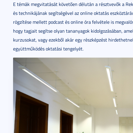
E témák megvitatását követően délután a résztvevők a Rekt
és technikájának segítségével az online oktatás eszköztár
rögzítése mellett podcast és online óra felvétele is megvaló
hogy tagjait segítse olyan tananyagok kidolgozásában, ame
kurzusokat, vagy ezekből akár egy részképzést hirdethetne
együttműködés oktatási tengelyét.