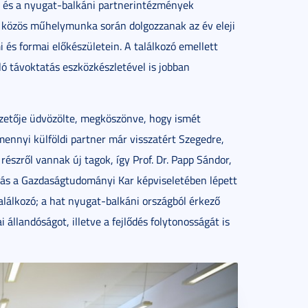
 és a nyugat-balkáni partnerintézmények
 közös műhelymunka során dolgozzanak az év eleji
 és formai előkészületein. A találkozó emellett
ló távoktatás eszközkészletével is jobban
vezetője üdvözölte, megköszönve, hogy ismét
amennyi külföldi partner már visszatért Szegedre,
szről vannak új tagok, így Prof. Dr. Papp Sándor,
más a Gazdaságtudományi Kar képviseletében lépett
találkozó; a hat nyugat-balkáni országból érkező
 állandóságot, illetve a fejlődés folytonosságát is