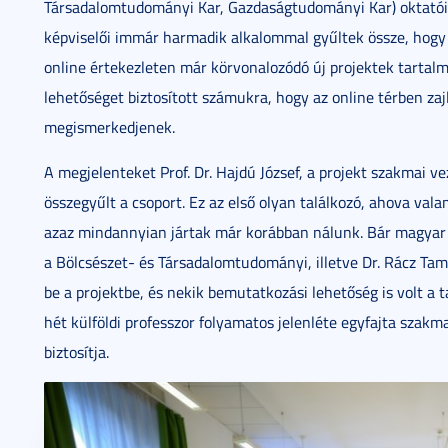
Társadalomtudományi Kar, Gazdaságtudományi Kar) oktatói
képviselői immár harmadik alkalommal gyűltek össze, hogy
online értekezleten már körvonalozódó új projektek tartalmi
lehetőséget biztosított számukra, hogy az online térben zaj
megismerkedjenek.
A megjelenteket Prof. Dr. Hajdú József, a projekt szakmai 
összegyűlt a csoport. Ez az első olyan találkozó, ahova val
azaz mindannyian jártak már korábban nálunk. Bár magyar ré
a Bölcsészet- és Társadalomtudományi, illetve Dr. Rácz Ta
be a projektbe, és nekik bemutatkozási lehetőség is volt a 
hét külföldi professzor folyamatos jelenléte egyfajta szakmai
biztosítja.