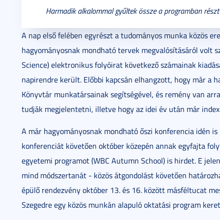
Harmadik alkalommal gyűltek össze a programban részt 
A nap első felében egyrészt a tudományos munka közös ere
hagyományosnak mondható tervek megvalósításáról volt szó
Science) elektronikus folyóirat következő számainak kiadása
napirendre került. Előbbi kapcsán elhangzott, hogy már a h
Könyvtár munkatársainak segítségével, és remény van arra
tudják megjelentetni, illetve hogy az idei év után már index
A már hagyományosnak mondható őszi konferencia idén is 
konferenciát követően október közepén annak egyfajta foly
egyetemi programot (WBC Autumn School) is hirdet. E jelent
mind módszertanát - közös átgondolást követően határozh
épülő rendezvény október 13. és 16. között másféltucat me
Szegedre egy közös munkán alapuló oktatási program kere