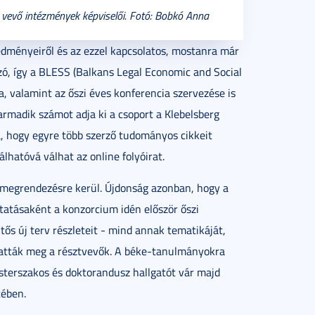
vevő intézmények képviselői. Fotó: Bobkó Anna
dményeiről és az ezzel kapcsolatos, mostanra már
, így a BLESS (Balkans Legal Economic and Social
, valamint az őszi éves konferencia szervezése is
armadik számot adja ki a csoport a Klebelsberg
, hogy egyre több szerző tudományos cikkeit
álhatóvá válhat az online folyóirat.
megrendezésre kerül. Újdonság azonban, hogy a
tatásaként a konzorcium idén először őszi
ős új terv részleteit - mind annak tematikáját,
atták meg a résztvevők. A béke-tanulmányokra
sterszakos és doktorandusz hallgatót vár majd
tében.