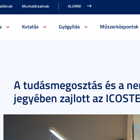
gatóknak
Munkatársaknak
ALUMNI
s
Kutatás
Gyógyítás
Műszerközpontok
A tudásmegosztás és a ne
jegyében zajlott az ICOST