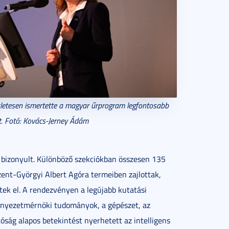
szletesen ismertette a magyar űrprogram legfontosabb
it. Fotó: Kovács-Jerney Ádám
 bizonyult. Különböző szekciókban összesen 135
Szent-Györgyi Albert Agóra termeiben zajlottak,
ek el. A rendezvényen a legújabb kutatási
örnyezetmérnöki tudományok, a gépészet, az
óság alapos betekintést nyerhetett az intelligens