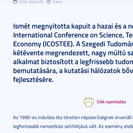
2026. június 09.
3 perc
Ismét megnyitotta kapuit a hazai és a n
International Conference on Science, T
Economy (ICOSTEE). A Szegedi Tudomá
kétévente megrendezett, nagy múltú sz
alkalmat biztosított a legfrissebb tu
bemutatására, a kutatási hálózatok bőv
fejlesztésére.
Cikk nyomtatás
Az 1990-es indulása óta töretlen népszerűségnek örvendő 
legfontosabb nemzetközi színfoltjává vált. Az esemény elsőd