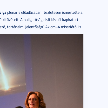
olya
plenáris előadásában részletesen ismertette a
lkitűzéseit. A hallgatóság első kézből kaphatott
ező, történelmi jelentőségű Axiom–4 misszióról is.