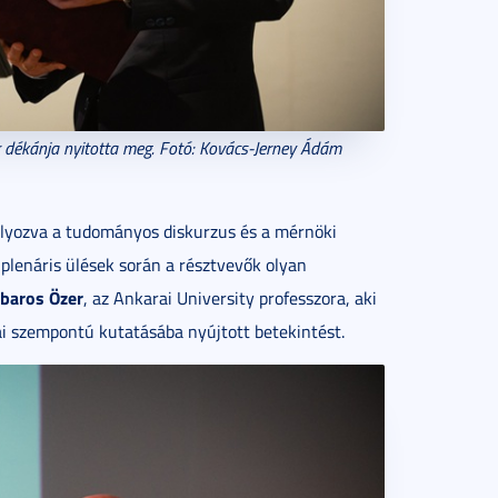
r dékánja nyitotta meg. Fotó: Kovács-Jerney Ádám
lyozva a tudományos diskurzus és a mérnöki
plenáris ülések során a résztvevők olyan
rbaros Özer
, az Ankarai University professzora, aki
kai szempontú kutatásába nyújtott betekintést.