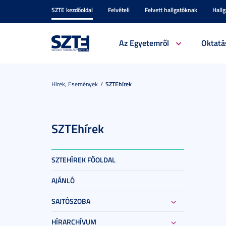
SZTE kezdőoldal
Felvételi
Felvett hallgatóknak
Hall
Az Egyetemről
Oktatá
Hírek, Események
SZTEhírek
SZTEhírek
SZTEHÍREK FŐOLDAL
AJÁNLÓ
SAJTÓSZOBA
HÍRARCHÍVUM