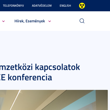
TELEFONKÖNYV
ADATVÉDELEM
ENGLISH
Hírek, Események
mzetközi kapcsolatok
EE konferencia