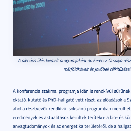
A plenáris ülés kiemelt programjaként dr. Ferencz Orsolya ré
mérföldköveit és jövőbeli célkitűzése
A konferencia szakmai programja idén is rendkívül sűrűnek
oktató, kutató és PhD-hallgató vett részt, az előadások a 
ahol a résztvevők rendkívül sokszínű programban merülhett
eredmények és aktualitások kerültek terítékre a bio- és k
anyagtudományok és az energetika területéről, de a hallgat