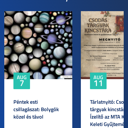
AUG
AUG
7
11
Péntek esti
Tárlatnyitó: Csod
csillagászat: Bolygók
tárgyak kincstára
közel és távol
Ízelítő az MTA KI
Keleti Gyűjtemén