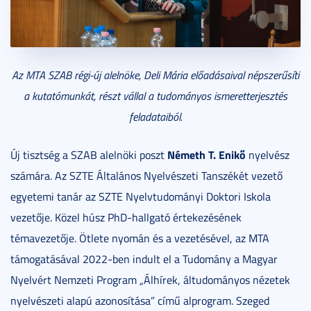
Az MTA SZAB régi-új alelnöke, Deli Mária előadásaival népszerűsíti
a kutatómunkát, részt vállal a tudományos ismeretterjesztés
feladataiból.
Németh T. Enikő
Új tisztség a SZAB alelnöki poszt
nyelvész
számára. Az SZTE Általános Nyelvészeti Tanszékét vezető
egyetemi tanár az SZTE Nyelvtudományi Doktori Iskola
vezetője. Közel húsz PhD-hallgató értekezésének
témavezetője. Ötlete nyomán és a vezetésével, az MTA
támogatásával 2022-ben indult el a Tudomány a Magyar
Nyelvért Nemzeti Program „Álhírek, áltudományos nézetek
nyelvészeti alapú azonosítása” című alprogram. Szeged