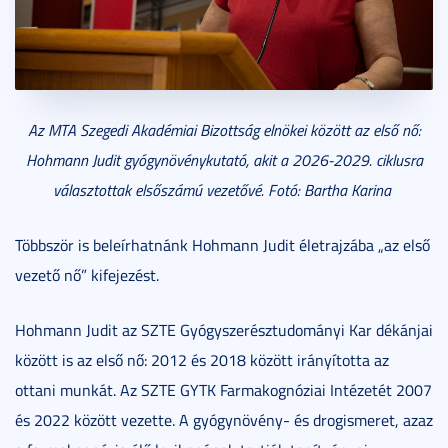
Az MTA Szegedi Akadémiai Bizottság elnökei között az első nő:
Hohmann Judit gyógynövénykutató, akit a 2026-2029. ciklusra
választottak elsőszámú vezetővé. Fotó: Bartha Karina
Többször is beleírhatnánk Hohmann Judit életrajzába „az első
vezető nő” kifejezést.
Hohmann Judit az SZTE Gyógyszerésztudományi Kar dékánjai
között is az első nő: 2012 és 2018 között irányította az
ottani munkát. Az SZTE GYTK Farmakognóziai Intézetét 2007
és 2022 között vezette. A gyógynövény- és drogismeret, azaz