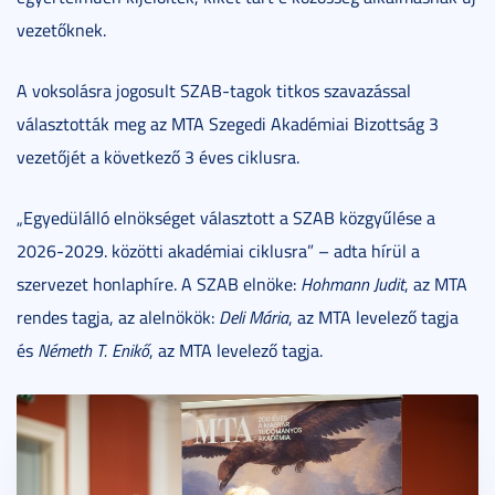
vezetőknek.
A voksolásra jogosult SZAB-tagok titkos szavazással
választották meg az MTA Szegedi Akadémiai Bizottság 3
vezetőjét a következő 3 éves ciklusra.
„Egyedülálló elnökséget választott a SZAB közgyűlése a
2026-2029. közötti akadémiai ciklusra” – adta hírül a
szervezet honlaphíre. A SZAB elnöke:
Hohmann Judit
, az MTA
rendes tagja, az alelnökök:
Deli Mária
, az MTA levelező tagja
és
Németh T. Enikő
, az MTA levelező tagja.