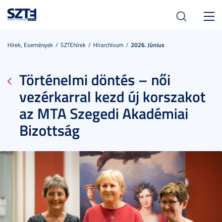
Toggl
navig
Hírek, Események
SZTEhírek
Hírarchívum
2026. Június
Történelmi döntés – női
vezérkarral kezd új korszakot
az MTA Szegedi Akadémiai
Bizottság