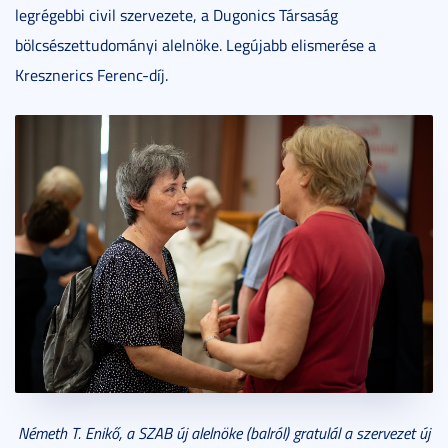
legrégebbi civil szervezete, a Dugonics Társaság
bölcsészettudományi alelnöke. Legújabb elismerése a
Kresznerics Ferenc-díj.
Németh T. Enikő, a SZAB új alelnöke (balról) gratulál a szervezet új