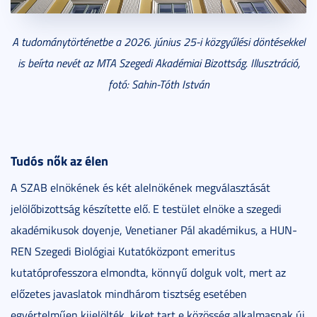
A tudománytörténetbe a 2026. június 25-i közgyűlési döntésekkel
is beírta nevét az MTA Szegedi Akadémiai Bizottság. Illusztráció,
fotó: Sahin-Tóth István
Tudós nők az élen
A SZAB elnökének és két alelnökének megválasztását
jelölőbizottság készítette elő. E testület elnöke a szegedi
akadémikusok doyenje, Venetianer Pál akadémikus, a HUN-
REN Szegedi Biológiai Kutatóközpont emeritus
kutatóprofesszora elmondta, könnyű dolguk volt, mert az
előzetes javaslatok mindhárom tisztség esetében
egyértelműen kijelölték, kiket tart e közösség alkalmasnak új