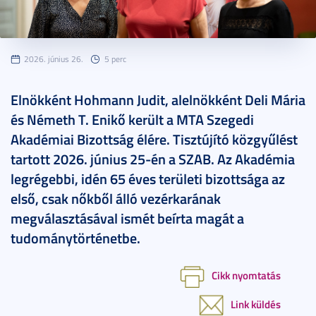
2026. június 26.
5 perc
Elnökként Hohmann Judit, alelnökként Deli Mária
és Németh T. Enikő került a MTA Szegedi
Akadémiai Bizottság élére. Tisztújító közgyűlést
tartott 2026. június 25-én a SZAB. Az Akadémia
legrégebbi, idén 65 éves területi bizottsága az
első, csak nőkből álló vezérkarának
megválasztásával ismét beírta magát a
tudománytörténetbe.
Cikk nyomtatás
Link küldés