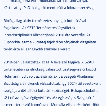
a farmakognózia élő lexikonának tartják tanítványai.
Kéttucatnyi PhD-hallgatót mentorált a fokozatszerzésig.
Biológiailag aktív természetes anyagok kutatásával
foglalkozik. Az SZTE Természetes Vegyületek
Interdiszciplináris Központjának 2016 óta vezetője. Az
Euphorbia, azaz a kutyatej fajok diterpénjeinek vizsgálata
terén érte el legnagyobb szakmai sikereit.
2019-ben választották az MTA levelező tagjává. A SZAB
történetében az elnökség választott tisztségviselői között
Hohmann Judit volt az első nő, akit a Szegedi Akadémiai
Bizottság alelnökének választottak, így 2021-től vezetőként
szolgálja a dél-alföldi kutatók közösségét. Bekapcsolódott a
„21 nő az egészségügyért” és „Az egészséges Szegedért”
ismeretterjesztő kampányba. Munkája elismeréseként több