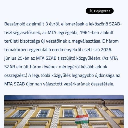
Beszámoló az elmúlt 3 évről, elismerések a leköszönő SZAB-
tisztségviselőknek, az MTA legrégebbi, 1961-ben alakult
területi bizottsága új vezetőinek a megválasztása. E három
témakörben egyedülálló eredményekről esett szó 2026.
június 25-én az MTA SZAB tisztújító közgyűlésén. (Az MTA
SZAB elmúlt három évének mérlegéről később adunk
összegzést.) A legutóbbi közgyűlés legnagyobb újdonsága az
MTA SZAB újonnan választott vezérkarának összetétele.