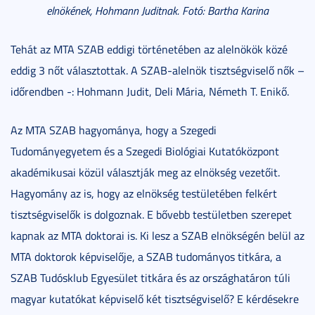
elnökének, Hohmann Juditnak. Fotó: Bartha Karina
Tehát az MTA SZAB eddigi történetében az alelnökök közé
eddig 3 nőt választottak. A SZAB-alelnök tisztségviselő nők –
időrendben -: Hohmann Judit, Deli Mária, Németh T. Enikő.
Az MTA SZAB hagyománya, hogy a Szegedi
Tudományegyetem és a Szegedi Biológiai Kutatóközpont
akadémikusai közül választják meg az elnökség vezetőit.
Hagyomány az is, hogy az elnökség testületében felkért
tisztségviselők is dolgoznak. E bővebb testületben szerepet
kapnak az MTA doktorai is. Ki lesz a SZAB elnökségén belül az
MTA doktorok képviselője, a SZAB tudományos titkára, a
SZAB Tudósklub Egyesület titkára és az országhatáron túli
magyar kutatókat képviselő két tisztségviselő? E kérdésekre