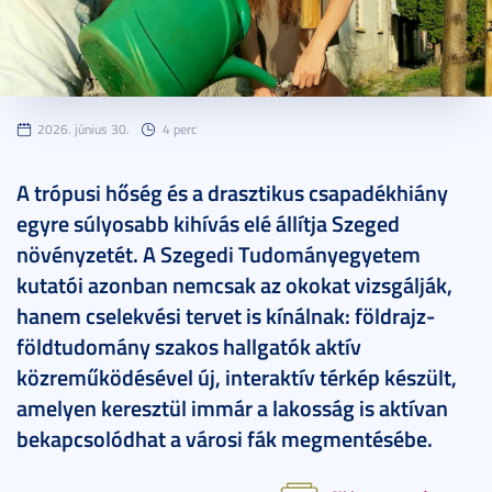
2026. június 30.
4 perc
A trópusi hőség és a drasztikus csapadékhiány
egyre súlyosabb kihívás elé állítja Szeged
növényzetét. A Szegedi Tudományegyetem
kutatói azonban nemcsak az okokat vizsgálják,
hanem cselekvési tervet is kínálnak: földrajz-
földtudomány szakos hallgatók aktív
közreműködésével új, interaktív térkép készült,
amelyen keresztül immár a lakosság is aktívan
bekapcsolódhat a városi fák megmentésébe.