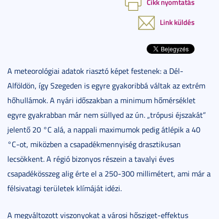
Cikk nyomtatás
Link küldés
A meteorológiai adatok riasztó képet festenek: a Dél-
Alföldön, így Szegeden is egyre gyakoribbá váltak az extrém
hőhullámok. A nyári időszakban a minimum hőmérséklet
egyre gyakrabban már nem süllyed az ún. „trópusi éjszakát”
jelentő 20 °C alá, a nappali maximumok pedig átlépik a 40
°C-ot, miközben a csapadékmennyiség drasztikusan
lecsökkent. A régió bizonyos részein a tavalyi éves
csapadékösszeg alig érte el a 250-300 millimétert, ami már a
félsivatagi területek klímáját idézi.
A megváltozott viszonyokat a városi hősziget-effektus