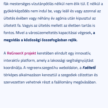
fák mesterséges vízutánpótlás nélkül nem élik túl. E nélkül a
gyökérképződés nem indul be, vagy leáll és vagy azonnal az
ültetés évében vagy néhány év agónia után kipusztul az
ültetett fa. Vagyis az ültetés mellett az életben tartás is
, a
fontos. Mivel a városüzemeltetés kapacitásai végesek
megoldás a közösségi összefogásban rejlik.
ReGreenX projekt
A
keretében elindult egy innovatív,
interaktív platform, amely a lakossági segítségnyújtást
Faéltető
koordinálja. A regreenx.szeged.hu weboldalon, a
térképes alkalmazáson keresztül a szegediek célzottan és
szervezetten vehetnek részt a faállomány megóvásában.