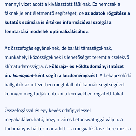
mennyi vizet adott a kiválasztott fá(k)nak. Ez nemcsak a
az adatok rögzítése a
fáknak jelent életmentő segítséget, de
kutatók számára is értékes információval szolgál a
fenntartási modellek optimalizálásához
.
Az összefogás egyéneknek, de baráti társaságoknak,
munkahelyi közösségeknek is lehetőséget teremt a cselekvő
Földrajz- és Földtudományi Intézet
klímatudatosságra. A
ún.
kannapont
-ként segíti a kezdeményezést
. A bekapcsolódó
hallgatók az intézetben megtalálható kannák segítségével
könnyen meg tudják öntözni a környékben rögzített fákat.
Összefogással és egy kevés odafigyeléssel
megakadályozható, hogy a város betonsivataggá váljon. A
tudományos háttér már adott – a megvalósítás sikere most a