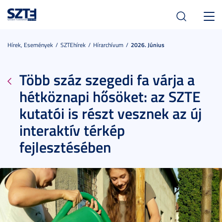
Toggl
navig
Hírek, Események
SZTEhírek
Hírarchívum
2026. Június
Több száz szegedi fa várja a
hétköznapi hősöket: az SZTE
kutatói is részt vesznek az új
interaktív térkép
fejlesztésében