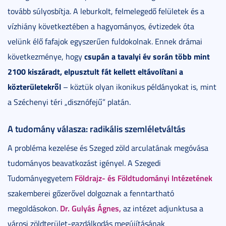
tovább súlyosbítja. A leburkolt, felmelegedő felületek és a
vízhiány következtében a hagyományos, évtizedek óta
velünk élő fafajok egyszerűen fuldokolnak. Ennek drámai
csupán a tavalyi év során több mint
következménye, hogy
2100 kiszáradt, elpusztult fát kellett eltávolítani a
közterületekről
– köztük olyan ikonikus példányokat is, mint
a Széchenyi téri „disznófejű” platán.
A tudomány válasza: radikális szemléletváltás
A probléma kezelése és Szeged zöld arculatának megóvása
tudományos beavatkozást igényel. A Szegedi
Földrajz- és Földtudományi Intézetének
Tudományegyetem
szakemberei gőzerővel dolgoznak a fenntartható
Dr. Gulyás Ágnes,
megoldásokon.
az intézet adjunktusa a
városi zöldterület-gazdálkodás megújításának