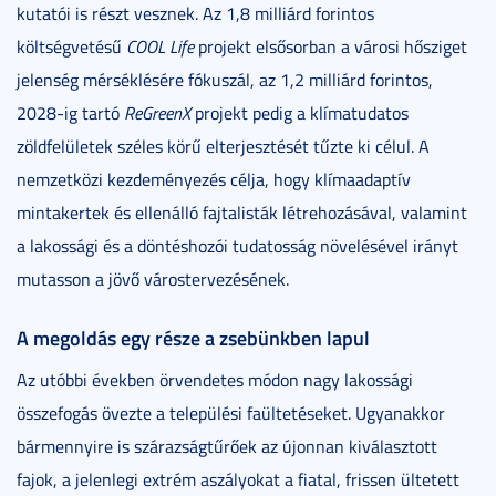
kutatói is részt vesznek. Az 1,8 milliárd forintos
költségvetésű
COOL Life
projekt elsősorban a városi hősziget
jelenség mérséklésére fókuszál, az 1,2 milliárd forintos,
2028-ig tartó
ReGreenX
projekt pedig a klímatudatos
zöldfelületek széles körű elterjesztését tűzte ki célul. A
nemzetközi kezdeményezés célja, hogy klímaadaptív
mintakertek és ellenálló fajtalisták létrehozásával, valamint
a lakossági és a döntéshozói tudatosság növelésével irányt
mutasson a jövő várostervezésének.
A megoldás egy része a zsebünkben lapul
Az utóbbi években örvendetes módon nagy lakossági
összefogás övezte a települési faültetéseket. Ugyanakkor
bármennyire is szárazságtűrőek az újonnan kiválasztott
fajok, a jelenlegi extrém aszályokat a fiatal, frissen ültetett