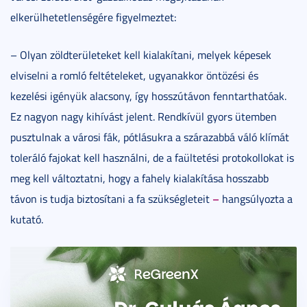
elkerülhetetlenségére figyelmeztet:
– Olyan zöldterületeket kell kialakítani, melyek képesek
elviselni a romló feltételeket, ugyanakkor öntözési és
kezelési igényük alacsony, így hosszútávon fenntarthatóak.
Ez nagyon nagy kihívást jelent. Rendkívül gyors ütemben
pusztulnak a városi fák, pótlásukra a szárazabbá váló klímát
toleráló fajokat kell használni, de a faültetési protokollokat is
meg kell változtatni, hogy a fahely kialakítása hosszabb
–
távon is tudja biztosítani a fa szükségleteit
hangsúlyozta a
kutató.