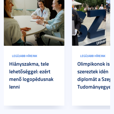
LEGÚJABB HÍREINK
LEGÚJABB HÍREINK
Hiányszakma, tele
Olimpikonok is
lehetőséggel: ezért
szereztek idén
menő logopédusnak
diplomát a Szege
lenni
Tudományegyet