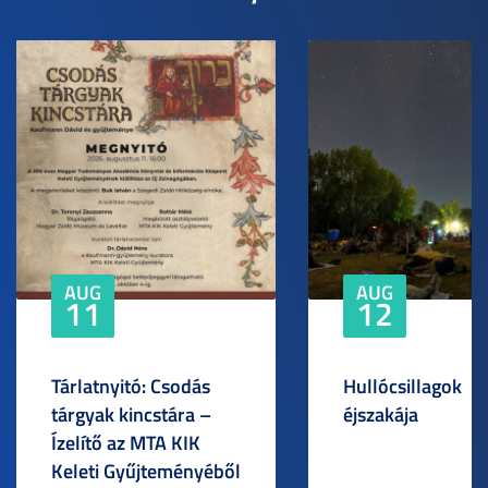
AUG
AUG
11
12
Tárlatnyitó: Csodás
Hullócsillagok
tárgyak kincstára –
éjszakája
Ízelítő az MTA KIK
Keleti Gyűjteményéből