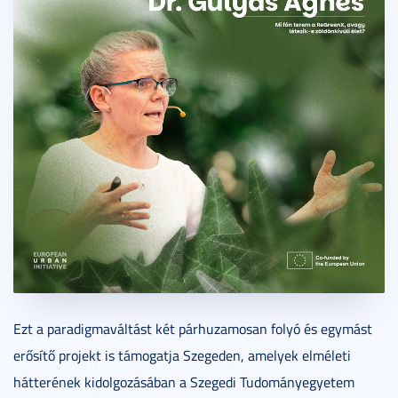
Ezt a paradigmaváltást két párhuzamosan folyó és egymást
erősítő projekt is támogatja Szegeden, amelyek elméleti
hátterének kidolgozásában a Szegedi Tudományegyetem