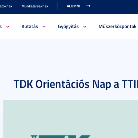
gatóknak
Munkatársaknak
ALUMNI
s
Kutatás
Gyógyítás
Műszerközpontok
TDK Orientációs Nap a TT