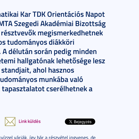
tikai Kar TDK Orientációs Napot
z MTA Szegedi Akadémiai Bizottság
 a résztvevők megismerkedhetnek
gos tudományos diákköri
. A délután során pedig minden
temi hallgatónak lehetősége lesz
 standjait, ahol hasznos
 tudományos munkába való
 tapasztalatot cserélhetnek a
Link küldés
ízzel várják, így bár a részvétel ingyenes, de