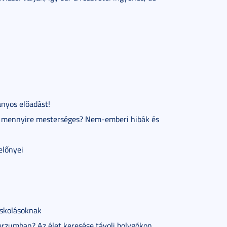
nyos előadást!
cia mennyire mesterséges? Nem-emberi hibák és
előnyei
iskolásoknak
erzumban? Az élet keresése távoli bolygókon