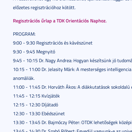
előzetes regisztrációhoz kötött.
Regisztrációs űrlap a TDK Orientációs Naphoz.
PROGRAM:
9:00 - 9:30 Regisztrációs és kávészünet
9:30 - 9:45 Megnyitó
9:45 - 10:15 Dr. Nagy Andrea: Hogyan készítsünk jó tudomá
10:15 - 11:00 Dr. Jelasity Márk: A mesterséges intelligen
anomáliák.
11:00 - 11:45 Dr. Horváth Ákos: A diákkutatások sokoldalú 
11:45 - 12:15 Kvízjáték
12:15 - 12:30 Díjátadó
12:30 - 13:30 Ebédszünet
13:30 - 13:45 Dr. Bajmóczy Péter: OTDK lehetőségek közép
13:45 - 14:30 Dr. Szabó Róbert: Egyedül vagyunk-e az univ