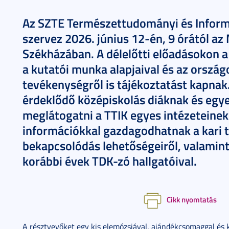
Az SZTE Természettudományi és Informa
szervez 2026. június 12-én, 9 órától a
Székházában. A délelőtti előadásokon
a kutatói munka alapjaival és az orszá
tevékenységről is tájékoztatást kapnak
érdeklődő középiskolás diáknak és egye
meglátogatni a TTIK egyes intézeteinek
információkkal gazdagodhatnak a kari
bekapcsolódás lehetőségeiről, valamint
korábbi évek TDK-zó hallgatóival.
Cikk nyomtatás
A résztvevőket egy kis elemózsiával, ajándékcsomaggal és kv