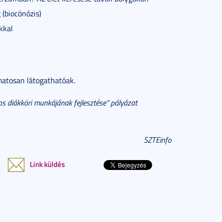
 (biocönózis)
kkal
amatosan látogathatóak.
iákköri munkájának fejlesztése” pályázat
SZTEinfo
Link küldés