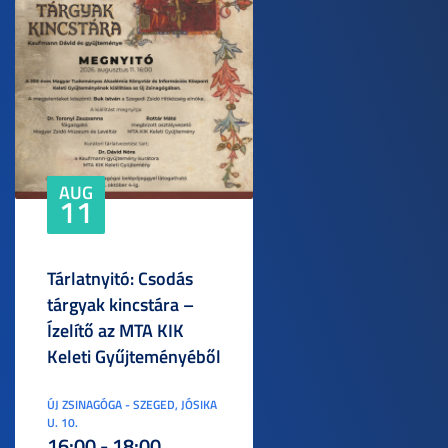
AUG
11
Tárlatnyitó: Csodás
tárgyak kincstára –
Ízelítő az MTA KIK
Keleti Gyűjteményéből
ÚJ ZSINAGÓGA - SZEGED, JÓSIKA
U. 10.
16:00 - 18:00