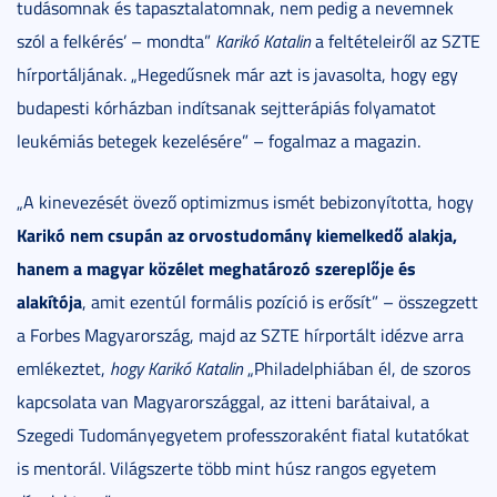
tudásomnak és tapasztalatomnak, nem pedig a nevemnek
szól a felkérés’ – mondta”
Karikó Katalin
a feltételeiről az SZTE
hírportáljának. „Hegedűsnek már azt is javasolta, hogy egy
budapesti kórházban indítsanak sejtterápiás folyamatot
leukémiás betegek kezelésére” – fogalmaz a magazin.
„A kinevezését övező optimizmus ismét bebizonyította, hogy
Karikó nem csupán az orvostudomány kiemelkedő alakja,
hanem a magyar közélet meghatározó szereplője és
alakítója
, amit ezentúl formális pozíció is erősít” – összegzett
a Forbes Magyarország, majd az SZTE hírportált idézve arra
emlékeztet,
hogy Karikó Katalin
„Philadelphiában él, de szoros
kapcsolata van Magyarországgal, az itteni barátaival, a
Szegedi Tudományegyetem professzoraként fiatal kutatókat
is mentorál. Világszerte több mint húsz rangos egyetem