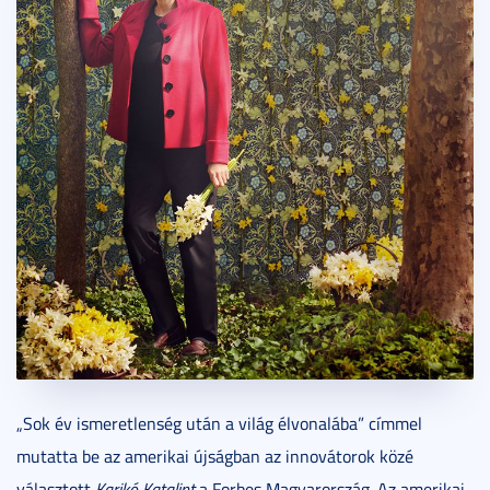
„Sok év ismeretlenség után a világ élvonalába” címmel
mutatta be az amerikai újságban az innovátorok közé
választott
Karikó Katalint
a Forbes Magyarország. Az amerikai