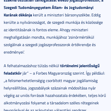
Szegedi Tudományegyetem Állam- és Jogtudományi
Karának dékánja
került a miniszteri bársonyszékbe. Eddig
kerülte a nyilvánosságot, de szegedi munkája és közössége
az identitásának is fontos eleme. Ahogy miniszteri
meghallgatásán mondta, munkájához ’zsinórmértékül
szolgálnak a szegedi jogászprofesszorok értékrendje és
eredményei’.
történelmi jelentőségű
A felhatalmazáshoz túlzás nélkül
feladatkör
jár” – a Forbes Magyarország szerint. Így például:
„a felismerhetetlenségig csorbított magyar jogállamiság
helyreállítása, jogszabályok százainak módosítása nyár
végéig az uniós források hazahozatala érdekében, teljes körű
alkotmányozási folyamat a társadalom széles rétegeinek
bevonásával és az aránytalan választási rendszer