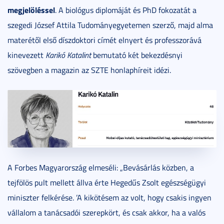
megjelöléssel
. A biológus diplomáját és PhD fokozatát a
szegedi József Attila Tudományegyetemen szerző, majd alma
materétől első díszdoktori címét elnyert és professzorává
kinevezett
Karikó Katalint
bemutató két bekezdésnyi
szövegben a magazin az SZTE honlaphíreit idézi.
A Forbes Magyarország elmeséli: „Bevásárlás közben, a
tejfölös pult mellett állva érte Hegedűs Zsolt egészségügyi
miniszter felkérése. ’A kikötésem az volt, hogy csakis ingyen
vállalom a tanácsadói szerepkört, és csak akkor, ha a valós