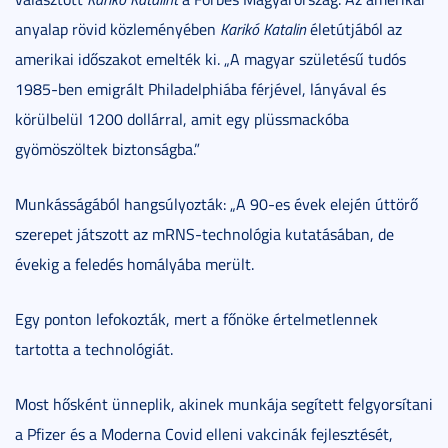
anyalap rövid közleményében
Karikó Katalin
életútjából az
amerikai időszakot emelték ki. „A magyar születésű tudós
1985-ben emigrált Philadelphiába férjével, lányával és
körülbelül 1200 dollárral, amit egy plüssmackóba
gyömöszöltek biztonságba.”
Munkásságából hangsúlyozták: „A 90-es évek elején úttörő
szerepet játszott az mRNS-technológia kutatásában, de
évekig a feledés homályába merült.
Egy ponton lefokozták, mert a főnöke értelmetlennek
tartotta a technológiát.
Most hősként ünneplik, akinek munkája segített felgyorsítani
a Pfizer és a Moderna Covid elleni vakcinák fejlesztését,