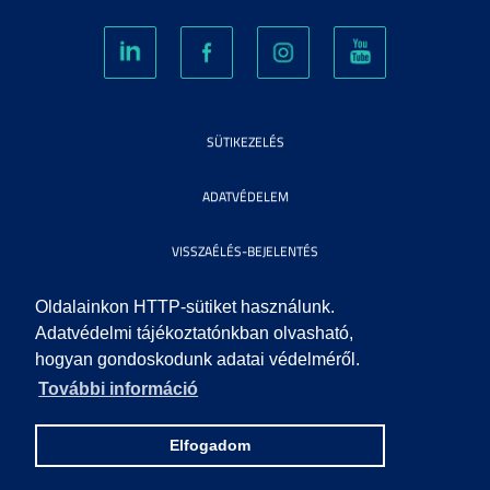
SÜTIKEZELÉS
ADATVÉDELEM
VISSZAÉLÉS-BEJELENTÉS
KÖZÉRDEKŰ ADATOK
Oldalainkon HTTP-sütiket használunk.
Adatvédelmi tájékoztatónkban olvasható,
hogyan gondoskodunk adatai védelméről.
IMPRESSZUM
További információ
SEGÍTSÉG
Elfogadom
© 2010 SZEGEDI TUDOMÁNYEGYETEM. MINDEN JOG FENNTARTVA.