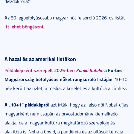
díszdoktora.”
Az 50 legbefolyásosabb magyar nőt felsoroló 2026-os listát
itt lehet böngészni.
A hazai és az amerikai listákon
Példaképként szerepelt 2025-ben
Karikó Katalin
a Forbes
Magyarország befolyásos nőket rangsoroló listáján
. 10-10
név került az üzlet, a média, a közélet és a kultúra alcímhez.
A „10+1” példaképről
azt írták, hogy az „első női Nobel-díjas
magyarként nem csupán az orvostudomány kiemelkedő
alakja, de a magyar kultúra meghatározó szereplője és
alakítója is. Noha a Covid, a pandémia és az oltások témája