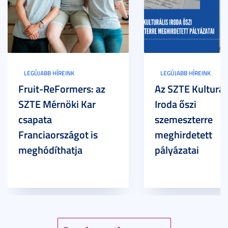
LEGÚJABB HÍREINK
LEGÚJABB HÍREINK
Fruit-ReFormers: az
Az SZTE Kulturál
SZTE Mérnöki Kar
Iroda őszi
csapata
szemeszterre
Franciaországot is
meghirdetett
meghódíthatja
pályázatai