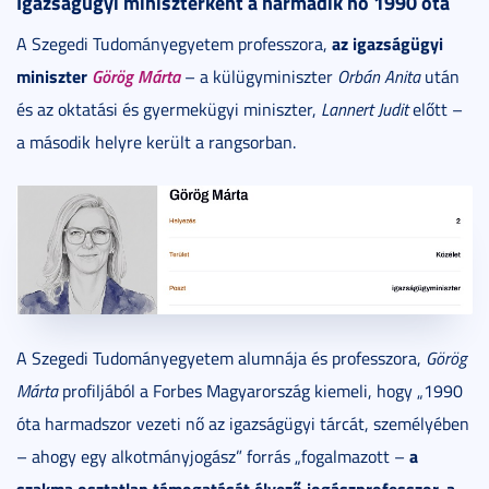
Igazságügyi miniszterként a harmadik nő 1990 óta
az igazságügyi
A Szegedi Tudományegyetem professzora,
miniszter
Görög Márta
– a külügyminiszter
Orbán Anita
után
és az oktatási és gyermekügyi miniszter,
Lannert Judit
előtt –
a második helyre került a rangsorban.
A Szegedi Tudományegyetem alumnája és professzora,
Görög
Márta
profiljából a Forbes Magyarország kiemeli, hogy „1990
óta harmadszor vezeti nő az igazságügyi tárcát, személyében
a
– ahogy egy alkotmányjogász” forrás „fogalmazott –
szakma osztatlan támogatását élvező jogászprofesszor, a