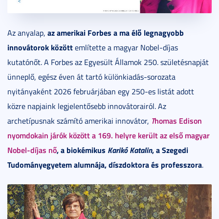
az amerikai Forbes a ma élő legnagyobb
Az anyalap,
innovátorok között
említette a magyar Nobel-díjas
kutatónőt. A Forbes az Egyesült Államok 250. születésnapját
ünneplő, egész éven át tartó különkiadás-sorozata
nyitányaként 2026 februárjában egy 250-es listát adott
közre napjaink legjelentősebb innovátorairól. Az
T
homas Edison
archetípusnak számító amerikai innovátor,
nyomdokain járók között a 169. helyre került az első magyar
Nobel-díjas nő
, a biokémikus
Karikó Katalin
, a Szegedi
Tudományegyetem alumnája, díszdoktora és professzora
.