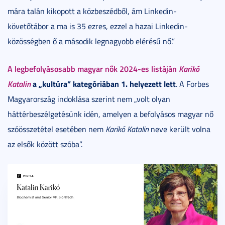
mára talán kikopott a közbeszédből, ám Linkedin-
követőtábor a ma is 35 ezres, ezzel a hazai Linkedin-
közösségben ő a második legnagyobb elérésű nő.”
A legbefolyásosabb magyar nők 2024-es listáján
Karikó
Katalin
a „kultúra” kategóriában 1. helyezett lett
. A Forbes
Magyarország indoklása szerint nem „volt olyan
háttérbeszélgetésünk idén, amelyen a befolyásos magyar nő
szóösszetétel esetében nem
Karikó Katalin
neve került volna
az elsők között szóba”.