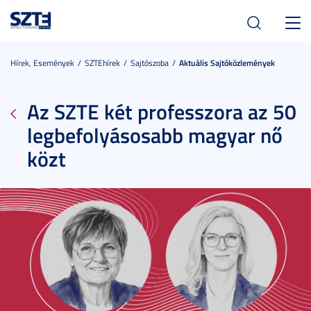
Toggl
navig
Hírek, Események
SZTEhírek
Sajtószoba
Aktuális Sajtóközlemények
Az SZTE két professzora az 50
legbefolyásosabb magyar nő
közt