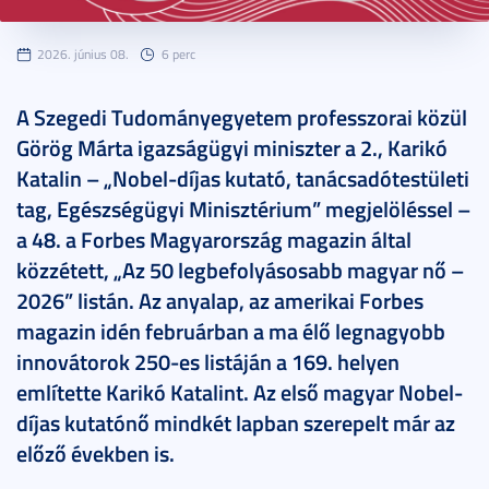
2026. június 08.
6 perc
A Szegedi Tudományegyetem professzorai közül
Görög Márta igazságügyi miniszter a 2., Karikó
Katalin – „Nobel-díjas kutató, tanácsadótestületi
tag, Egészségügyi Minisztérium” megjelöléssel –
a 48. a Forbes Magyarország magazin által
közzétett, „Az 50 legbefolyásosabb magyar nő –
2026” listán. Az anyalap, az amerikai Forbes
magazin idén februárban a ma élő legnagyobb
innovátorok 250-es listáján a 169. helyen
említette Karikó Katalint. Az első magyar Nobel-
díjas kutatónő mindkét lapban szerepelt már az
előző években is.