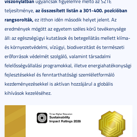
viszonylatban
ugyancsak figyelemre méltó az SZTE
az összesített listán a 301-400. pozícióban
teljesítménye,
rangsorolták,
ez itthon idén második helyet jelent. Az
eredmények mögött az egyetem széles körű tevékenysége
áll: az egészségügyi kutatások és betegellátás mellett klíma-
és környezetvédelmi, vízügyi, biodiverzitást és természeti
erőforrások védelmét szolgáló, valamint társadalmi
felelősségvállalási programokkal, illetve energiahatékonysági
fejlesztésekkel és fenntarthatósági szemléletformáló
kezdeményezésekkel is aktívan hozzájárul a globális
kihívások kezeléséhez.