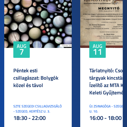
AUG
AUG
7
11
Péntek esti
Tárlatnyitó: Csod
csillagászat: Bolygók
tárgyak kincstára
közel és távol
Ízelítő az MTA KI
Keleti Gyűjtemén
SZTE SZEGEDI CSILLAGVIZSGÁLÓ
ÚJ ZSINAGÓGA - SZEGED,
- SZEGED, KERTÉSZ U. 3.
U. 10.
18:30 - 22:00
16:00 - 18:00