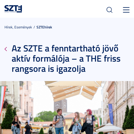
Toggl
navig
Hírek, Események
SZTEhírek
Az SZTE a fenntartható jövő
aktív formálója – a THE friss
rangsora is igazolja