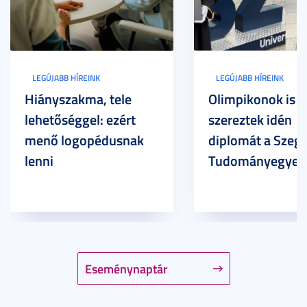
LEGÚJABB HÍREINK
LEGÚJABB HÍREINK
Hiányszakma, tele
Olimpikonok is
lehetőséggel: ezért
szereztek idén
menő logopédusnak
diplomát a Szege
lenni
Tudományegyet
Eseménynaptár