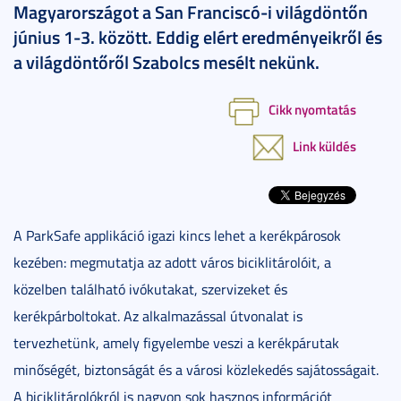
Magyarországot a San Franciscó-i világdöntőn
június 1-3. között. Eddig elért eredményeikről és
a világdöntőről Szabolcs mesélt nekünk.
Cikk nyomtatás
Link küldés
A ParkSafe applikáció igazi kincs lehet a kerékpárosok
kezében: megmutatja az adott város biciklitárolóit, a
közelben található ivókutakat, szervizeket és
kerékpárboltokat. Az alkalmazással útvonalat is
tervezhetünk, amely figyelembe veszi a kerékpárutak
minőségét, biztonságát és a városi közlekedés sajátosságait.
A biciklitárolókról is nagyon sok hasznos információt