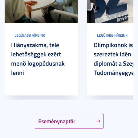
LEGÚJABB HÍREINK
LEGÚJABB HÍREINK
Hiányszakma, tele
Olimpikonok is
lehetőséggel: ezért
szereztek idén
menő logopédusnak
diplomát a Szege
lenni
Tudományegyet
Eseménynaptár