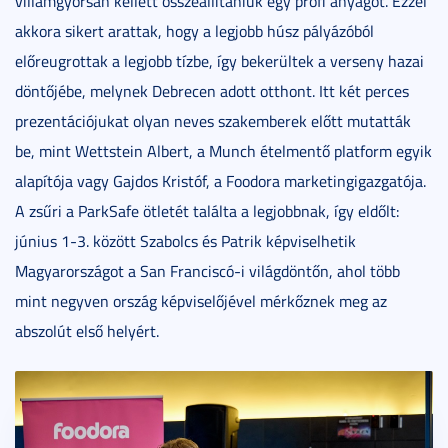
villámgyorsan kellett összeállítaniuk egy profi anyagot. Ezzel
akkora sikert arattak, hogy a legjobb húsz pályázóból
előreugrottak a legjobb tízbe, így bekerültek a verseny hazai
döntőjébe, melynek Debrecen adott otthont. Itt két perces
prezentációjukat olyan neves szakemberek előtt mutatták
be, mint Wettstein Albert, a Munch ételmentő platform egyik
alapítója vagy Gajdos Kristóf, a Foodora marketingigazgatója.
A zsűri a ParkSafe ötletét találta a legjobbnak, így eldőlt:
június 1-3. között Szabolcs és Patrik képviselhetik
Magyarországot a San Franciscó-i világdöntőn, ahol több
mint negyven ország képviselőjével mérkőznek meg az
abszolút első helyért.