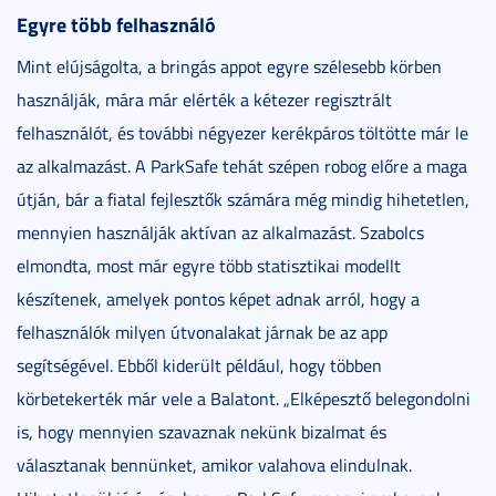
Egyre több felhasználó
Mint elújságolta, a bringás appot egyre szélesebb körben
használják, mára már elérték a kétezer regisztrált
felhasználót, és további négyezer kerékpáros töltötte már le
az alkalmazást. A ParkSafe tehát szépen robog előre a maga
útján, bár a fiatal fejlesztők számára még mindig hihetetlen,
mennyien használják aktívan az alkalmazást. Szabolcs
elmondta, most már egyre több statisztikai modellt
készítenek, amelyek pontos képet adnak arról, hogy a
felhasználók milyen útvonalakat járnak be az app
segítségével. Ebből kiderült például, hogy többen
körbetekerték már vele a Balatont. „Elképesztő belegondolni
is, hogy mennyien szavaznak nekünk bizalmat és
választanak bennünket, amikor valahova elindulnak.