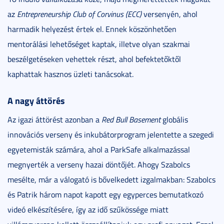
az
Entrepreneurship Club of Corvinus (ECC)
versenyén, ahol
harmadik helyezést értek el. Ennek köszönhetően
mentorálási lehetőséget kaptak, illetve olyan szakmai
beszélgetéseken vehettek részt, ahol befektetőktől
kaphattak hasznos üzleti tanácsokat.
A nagy áttörés
Az igazi áttörést azonban a
Red Bull Basement
globális
innovációs verseny és inkubátorprogram jelentette a szegedi
egyetemisták számára, ahol a ParkSafe alkalmazással
megnyerték a verseny hazai döntőjét. Ahogy Szabolcs
mesélte, már a válogató is bővelkedett izgalmakban: Szabolcs
és Patrik három napot kapott egy egyperces bemutatkozó
videó elkészítésére, így az idő szűkössége miatt