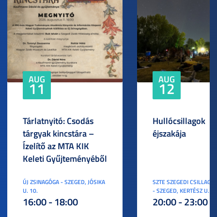
AUG
AUG
11
12
Tárlatnyitó: Csodás
Hullócsillagok
tárgyak kincstára –
éjszakája
Ízelítő az MTA KIK
Keleti Gyűjteményéből
ÚJ ZSINAGÓGA - SZEGED, JÓSIKA
SZTE SZEGEDI CSILLAGV
U. 10.
- SZEGED, KERTÉSZ U. 3.
16:00 - 18:00
20:00 - 23:00