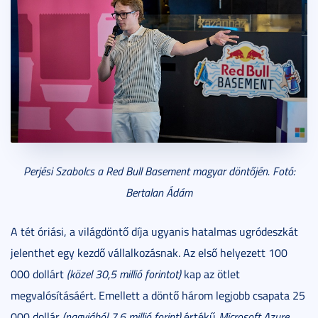
Perjési Szabolcs a Red Bull Basement magyar döntőjén. Fotó:
Bertalan Ádám
A tét óriási, a világdöntő díja ugyanis hatalmas ugródeszkát
jelenthet egy kezdő vállalkozásnak. Az első helyezett 100
000 dollárt
(közel 30,5 millió forintot)
kap az ötlet
megvalósításáért. Emellett a döntő három legjobb csapata 25
000 dollár
(nagyjából 7,6 millió forint)
értékű
Microsoft Azure