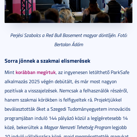
Perjési Szabolcs a Red Bull Basement magyar döntőjén. Fotó:
Bertalan Ádám
Sorra jönnek a szakmai elismerések
korábban megírtuk
Mint
, az ingyenesen letölthető ParkSafe
alkalmazás 2025 végén debütált, és már most nagyon
pozitívak a visszajelzések. Nemcsak a felhasználók részéről,
hanem szakmai körökben is felfigyeltek rá. Projektjükkel
beválasztották őket a
Szegedi Tudományegyetem innovációs
programjában induló 144 pályázó közül a legígéretesebb 14
közé, bekerültek a
Magyar Nemzeti Tehetség Program
legjobb
10 induló vállalkozása közé, majd megmérettették magukat