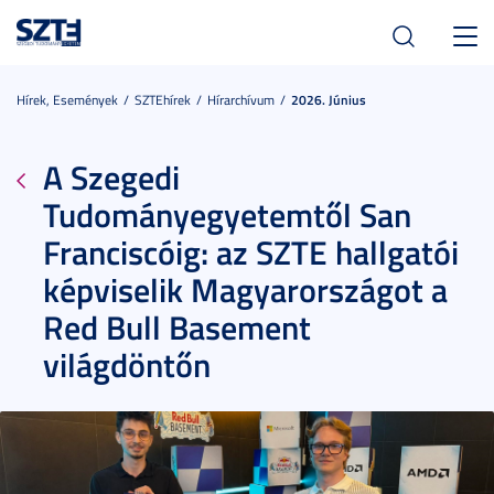
Toggl
navig
Hírek, Események
SZTEhírek
Hírarchívum
2026. Június
A Szegedi
Tudományegyetemtől San
Franciscóig: az SZTE hallgatói
képviselik Magyarországot a
Red Bull Basement
világdöntőn