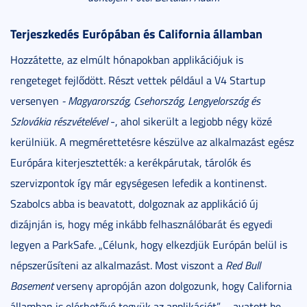
Terjeszkedés Európában és California államban
Hozzátette, az elmúlt hónapokban applikációjuk is
rengeteget fejlődött. Részt vettek például a V4 Startup
versenyen
- Magyarország, Csehország, Lengyelország és
Szlovákia részvételével
-, ahol sikerült a legjobb négy közé
kerülniük. A megmérettetésre készülve az alkalmazást egész
Európára kiterjesztették: a kerékpárutak, tárolók és
szervizpontok így már egységesen lefedik a kontinenst.
Szabolcs abba is beavatott, dolgoznak az applikáció új
dizájnján is, hogy még inkább felhasználóbarát és egyedi
legyen a ParkSafe. „Célunk, hogy elkezdjük Európán belül is
népszerűsíteni az alkalmazást. Most viszont a
Red Bull
Basement
verseny apropóján azon dolgozunk, hogy California
államban is elérhetővé tegyük az applikációt” – avatott be