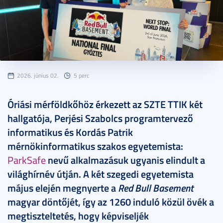
2026. június 02.
5 perc
Óriási mérföldkőhöz érkezett az SZTE TTIK két
hallgatója, Perjési Szabolcs programtervező
informatikus és Kordás Patrik
mérnökinformatikus szakos egyetemista:
ParkSafe
nevű alkalmazásuk ugyanis elindult a
világhírnév útján. A két szegedi egyetemista
május elején megnyerte a
Red Bull Basement
magyar döntőjét, így az 1260 induló közül övék a
megtiszteltetés, hogy képviseljék