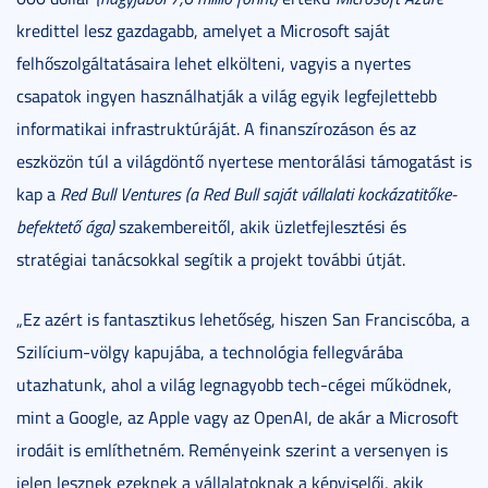
kredittel lesz gazdagabb, amelyet a Microsoft saját
felhőszolgáltatásaira lehet elkölteni, vagyis a nyertes
csapatok ingyen használhatják a világ egyik legfejlettebb
informatikai infrastruktúráját. A finanszírozáson és az
eszközön túl a világdöntő nyertese mentorálási támogatást is
kap a
Red Bull Ventures
(a Red Bull saját vállalati kockázatitőke-
befektető ága)
szakembereitől, akik üzletfejlesztési és
stratégiai tanácsokkal segítik a projekt további útját.
„Ez azért is fantasztikus lehetőség, hiszen San Franciscóba, a
Szilícium-völgy kapujába, a technológia fellegvárába
utazhatunk, ahol a világ legnagyobb tech-cégei működnek,
mint a Google, az Apple vagy az OpenAI, de akár a Microsoft
irodáit is említhetném. Reményeink szerint a versenyen is
jelen lesznek ezeknek a vállalatoknak a képviselői, akik