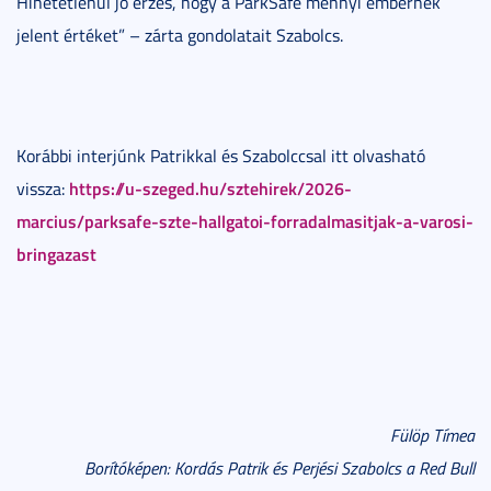
Hihetetlenül jó érzés, hogy a ParkSafe mennyi embernek
jelent értéket” – zárta gondolatait Szabolcs.
Korábbi interjúnk Patrikkal és Szabolccsal itt olvasható
https://u-szeged.hu/sztehirek/2026-
vissza:
marcius/parksafe-szte-hallgatoi-forradalmasitjak-a-varosi-
bringazast
Fülöp Tímea
Borítóképen: Kordás Patrik és Perjési Szabolcs a Red Bull