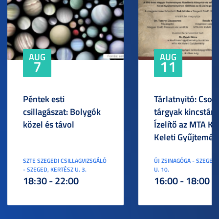
AUG
AUG
7
11
Péntek esti
Tárlatnyitó: Csod
csillagászat: Bolygók
tárgyak kincstára
közel és távol
Ízelítő az MTA KI
Keleti Gyűjtemén
SZTE SZEGEDI CSILLAGVIZSGÁLÓ
ÚJ ZSINAGÓGA - SZEGED,
- SZEGED, KERTÉSZ U. 3.
U. 10.
18:30 - 22:00
16:00 - 18:00