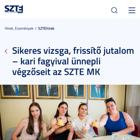
Toggl
navig
Hírek, Események
SZTEhírek
Sikeres vizsga, frissítő jutalom
– kari fagyival ünnepli
végzőseit az SZTE MK