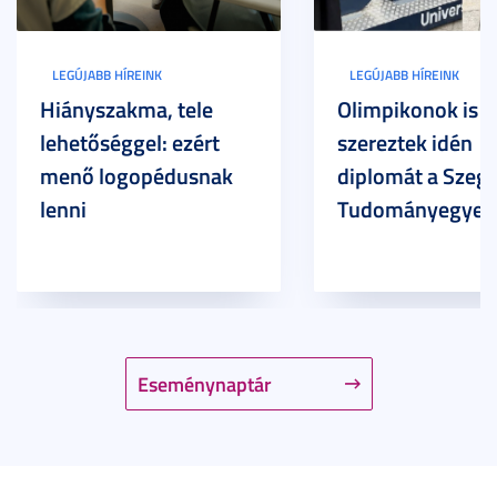
LEGÚJABB HÍREINK
LEGÚJABB HÍREINK
Hiányszakma, tele
Olimpikonok is
lehetőséggel: ezért
szereztek idén
menő logopédusnak
diplomát a Szege
lenni
Tudományegyet
Eseménynaptár