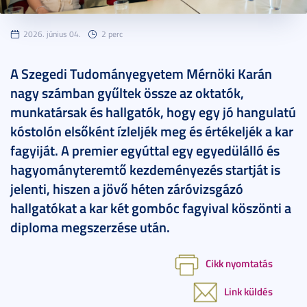
2026. június 04.
2 perc
A Szegedi Tudományegyetem Mérnöki Karán
nagy számban gyűltek össze az oktatók,
munkatársak és hallgatók, hogy egy jó hangulatú
kóstolón elsőként ízleljék meg és értékeljék a kar
fagyiját. A premier egyúttal egy egyedülálló és
hagyományteremtő kezdeményezés startját is
jelenti, hiszen a jövő héten záróvizsgázó
hallgatókat a kar két gombóc fagyival köszönti a
diploma megszerzése után.
Cikk nyomtatás
Link küldés