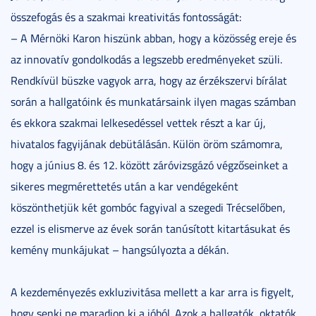
összefogás és a szakmai kreativitás fontosságát:
– A Mérnöki Karon hiszünk abban, hogy a közösség ereje és
az innovatív gondolkodás a legszebb eredményeket szüli.
Rendkívül büszke vagyok arra, hogy az érzékszervi bírálat
során a hallgatóink és munkatársaink ilyen magas számban
és ekkora szakmai lelkesedéssel vettek részt a kar új,
hivatalos fagyijának debütálásán. Külön öröm számomra,
hogy a június 8. és 12. között záróvizsgázó végzőseinket a
sikeres megmérettetés után a kar vendégeként
köszönthetjük két gombóc fagyival a szegedi Trécselőben,
ezzel is elismerve az évek során tanúsított kitartásukat és
kemény munkájukat – hangsúlyozta a dékán.
A kezdeményezés exkluzivitása mellett a kar arra is figyelt,
hogy senki ne maradjon ki a jóból. Azok a hallgatók, oktatók,