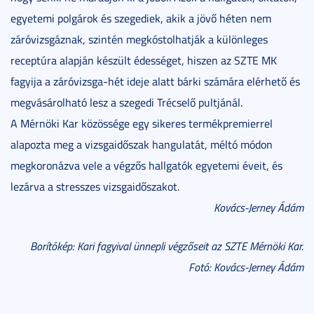
egyetemi polgárok és szegediek, akik a jövő héten nem
záróvizsgáznak, szintén megkóstolhatják a különleges
receptúra alapján készült édességet, hiszen az SZTE MK
fagyija a záróvizsga-hét ideje alatt bárki számára elérhető és
megvásárolható lesz a szegedi Trécselő pultjánál.
A Mérnöki Kar közössége egy sikeres termékpremierrel
alapozta meg a vizsgaidőszak hangulatát, méltó módon
megkoronázva vele a végzős hallgatók egyetemi éveit, és
lezárva a stresszes vizsgaidőszakot.
Kovács-Jerney Ádám
Borítókép: Kari fagyival ünnepli végzőseit az SZTE Mérnöki Kar.
Fotó: Kovács-Jerney Ádám