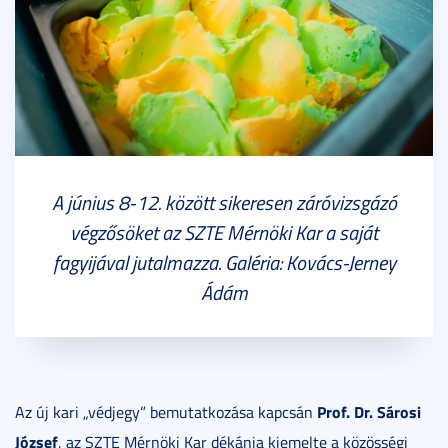
A június 8-12. között sikeresen záróvizsgázó
végzősöket az SZTE Mérnöki Kar a saját
fagyijával jutalmazza. Galéria: Kovács-Jerney
Ádám
Prof. Dr. Sárosi
Az új kari „védjegy” bemutatkozása kapcsán
József
, az SZTE Mérnöki Kar dékánja kiemelte a közösségi