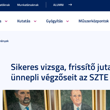
gatóknak
Munkatársaknak
ALUMNI
s
Kutatás
Gyógyítás
Műszerközpontok
emények
Sikeres vizsga, frissítő ju
ünnepli végzőseit az SZT