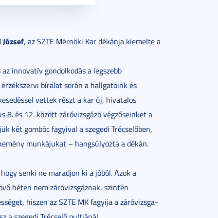
i József
, az SZTE Mérnöki Kar dékánja kiemelte a
 az innovatív gondolkodás a legszebb
érzékszervi bírálat során a hallgatóink és
sedéssel vettek részt a kar új, hivatalos
 8. és 12. között záróvizsgázó végzőseinket a
ük két gombóc fagyival a szegedi Trécselőben,
és kemény munkájukat – hangsúlyozta a dékán.
 hogy senki ne maradjon ki a jóból. Azok a
 jövő héten nem záróvizsgáznak, szintén
sséget, hiszen az SZTE MK fagyija a záróvizsga-
z a szegedi Trécselő pultjánál.