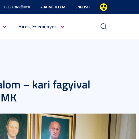
TELEFONKÖNYV
ADATVÉDELEM
ENGLISH
Hírek, Események
talom – kari fagyival
E MK