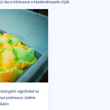
zú távra kikövezve a kezdeményezés útját.
áróvizsgázó végzősöket az
val jutalmazza. Galéria:
 Ádám