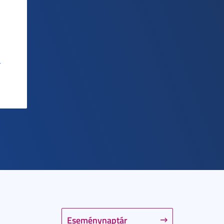
-
Eseménynaptár