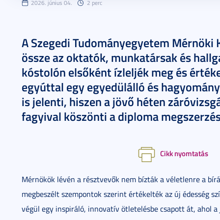
2026. június 04.
2 perc
A Szegedi Tudományegyetem Mérnöki K
össze az oktatók, munkatársak és hallg
kóstolón elsőként ízleljék meg és értéke
egyúttal egy egyedülálló és hagyomán
is jelenti, hiszen a jövő héten záróvizs
fagyival köszönti a diploma megszerzés
Cikk nyomtatás
Mérnökök lévén a résztvevők nem bízták a véletlenre a bírál
megbeszélt szempontok szerint értékelték az új édesség színé
végül egy inspiráló, innovatív ötletelésbe csapott át, ahol a