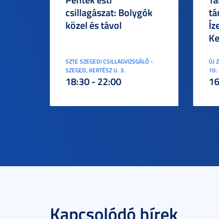
csillagászat: Bolygók
tá
közel és távol
Íz
Ke
SZTE SZEGEDI CSILLAGVIZSGÁLÓ -
ÚJ 
SZEGED, KERTÉSZ U. 3.
10.
18:30 - 22:00
16
Kapcsolódó hírek