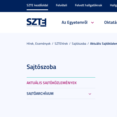
SZTE kezdőoldal
Felvételi
Felvett hallgatóknak
Hall
Az Egyetemről
Oktatá
Hírek, Események
SZTEhírek
Sajtószoba
Aktuális Sajtóközl
Sajtószoba
AKTUÁLIS SAJTÓKÖZLEMÉNYEK
SAJTÓARCHÍVUM