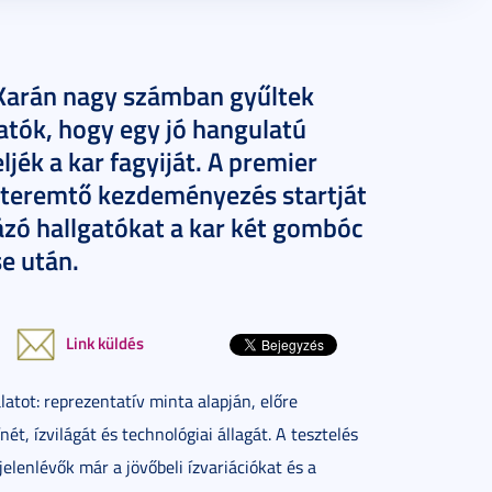
arán nagy számban gyűltek
atók, hogy egy jó hangulatú
ljék a kar fagyiját. A premier
yteremtő kezdeményezés startját
gázó hallgatókat a kar két gombóc
e után.
Link küldés
atot: reprezentatív minta alapján, előre
t, ízvilágát és technológiai állagát. A tesztelés
 jelenlévők már a jövőbeli ízvariációkat és a