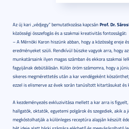
Prof. Dr. Sáros
Az új kari „védjegy” bemutatkozása kapcsán
közösségi összefogás és a szakmai kreativitás fontosságát:
– A Mérnöki Karon hiszünk abban, hogy a közösség ereje és
eredményeket szüli. Rendkívül büszke vagyok arra, hogy az 
munkatársaink ilyen magas számban és ekkora szakmai lelke
fagyijának debütálásán. Külön öröm számomra, hogy a június
sikeres megmérettetés után a kar vendégeként köszönthetj
ezzel is elismerve az évek során tanúsított kitartásukat 
A kezdeményezés exkluzivitása mellett a kar arra is figyelt,
hallgatók, oktatók, egyetemi polgárok és szegediek, akik a
megkóstolhatják a különleges receptúra alapján készült éde
hét ideje alatt bárki számára elérhető és megvásárolható les