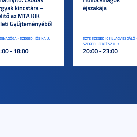
rgyak kincstára –
éjszakája
elítő az MTA KIK
leti Gyűjteményéből
ZSINAGÓGA - SZEGED, JÓSIKA U.
SZTE SZEGEDI CSILLAGVIZSGÁLÓ 
SZEGED, KERTÉSZ U. 3.
:00 - 18:00
20:00 - 23:00