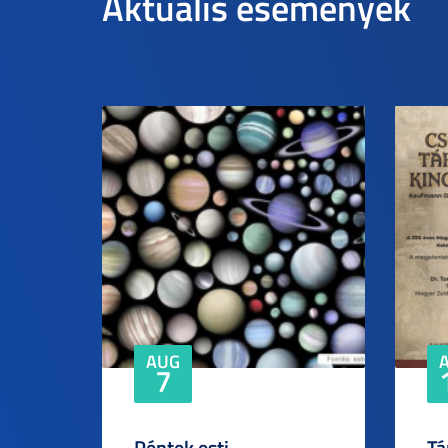
Aktuális események
AUG
7
Péntek esti
Tá