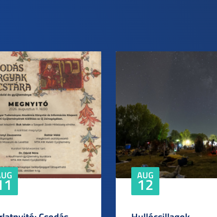
AUG
AUG
11
12
rlatnyitó: Csodás
Hullócsillagok