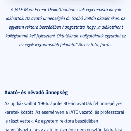
A JATE Móra Ferenc Diákotthonban csak egyetemista lányok
lakhattak. Az avató ünnepségén dr. Szabó Zoltán akadémikus, az
egyetem rektora beszédében hangoztatta, hogy „a diákotthont
kollégiummá kell fejleszteni. Oktatóknak, hallgatóknak egyaránt ez
az egyik legfontosabb feladata.” Archív fotó, forrás:
Avató- és névadó ünnepség
Az új diákszállót 1966. április 30-án avatták fel ünnepélyes
keretek között. Az eseményen a JATE vezetői és professzorai
is részt vettek. Az egyetem rektora beszédében
hangsúlyozta, hogy az új intézmény nem pusztán lakhatási