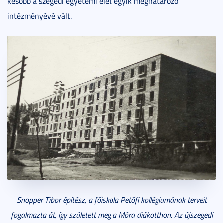
később a szegedi egyetemi élet egyik meghatározó
intézményévé vált.
Snopper Tibor építész, a főiskola Petőfi kollégiumának terveit
fogalmazta át, így született meg a Móra diákotthon. Az újszegedi