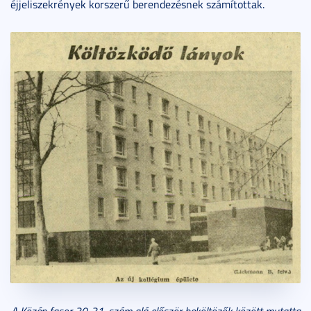
éjjeliszekrények korszerű berendezésnek számítottak.