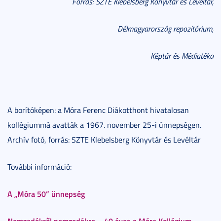
Forrás: SZTE Klebelsberg Könyvtár és Levéltár,
Délmagyarország repozitórium,
Képtár és Médiatéka
A borítóképen: a Móra Ferenc Diákotthont hivatalosan
kollégiummá avatták a 1967. november 25-i ünnepségen.
Archív fotó, forrás: SZTE Klebelsberg Könyvtár és Levéltár
További információ:
A „Móra 50” ünnepség
Nemzedékről nemzedékre – 40 éves a Móra Kollégium