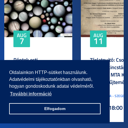
AUG
AUG
7
11
Péntek esti
Tárlatnyitó: Csod
csillagászat: Bolygók
tárgyak kincstára
Oldalainkon HTTP-sütiket használunk.
közel és távol
Ízelítő az MTA KI
Adatvédelmi tájékoztatónkban olvasható,
Keleti Gyűjtemén
hogyan gondoskodunk adatai védelméről.
További információ
SZTE SZEGEDI CSILLAGVIZSGÁLÓ
ÚJ ZSINAGÓGA - SZEGED,
- SZEGED, KERTÉSZ U. 3.
U. 10.
18:30 - 22:00
16:00 - 18:00
Elfogadom