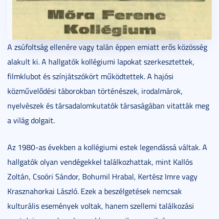
A zsúfoltság ellenére vagy talán éppen emiatt erős közösség
alakult ki. A hallgatók kollégiumi lapokat szerkesztettek,
filmklubot és színjátszókört működtettek. A hajósi
közművelődési táborokban történészek, irodalmárok,
nyelvészek és társadalomkutatók társaságában vitatták meg
a világ dolgait.
Az 1980-as években a kollégiumi estek legendássá váltak. A
hallgatók olyan vendégekkel találkozhattak, mint Kallós
Zoltán, Csoóri Sándor, Bohumil Hrabal, Kertész Imre vagy
Krasznahorkai László. Ezek a beszélgetések nemcsak
kulturális események voltak, hanem szellemi találkozási