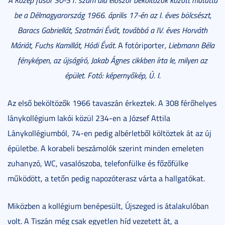
A Közép fasor 30-31. szám alá először beköltözők között mutatta
be a Délmagyarország 1966. április 17-én az I. éves bölcsészt,
Baracs Gabriellát, Szatmári Évát, továbbá a IV. éves Horváth
Máriát, Fuchs Kamillát, Hódi Évát
. A fotóriporter
, Liebmann Béla
fényképen, az újságíró,
Jakab Ágnes cikkben írta le, milyen az
épület. Fotó: képernyőkép, Ú. I.
Az első beköltözők 1966 tavaszán érkeztek. A 308 férőhelyes
lánykollégium lakói közül 234-en a József Attila
Lánykollégiumból, 74-en pedig albérletből költöztek át az új
épületbe. A korabeli beszámolók szerint minden emeleten
zuhanyzó, WC, vasalószoba, telefonfülke és főzőfülke
működött, a tetőn pedig napozóterasz várta a hallgatókat.
Miközben a kollégium benépesült, Újszeged is átalakulóban
volt. A Tiszán még csak egyetlen híd vezetett át, a