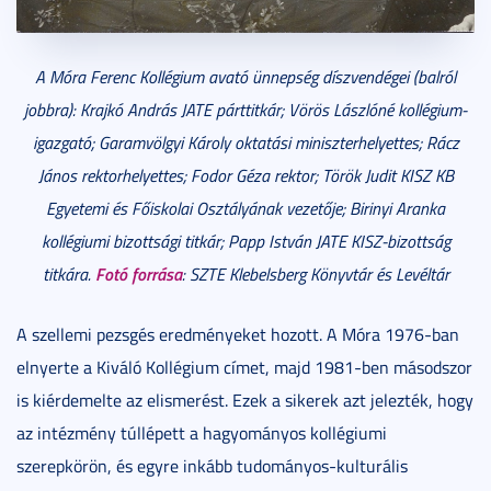
A Móra Ferenc Kollégium avató ünnepség díszvendégei (balról
jobbra): Krajkó András JATE párttitkár; Vörös Lászlóné kollégium-
igazgató; Garamvölgyi Károly oktatási miniszterhelyettes; Rácz
János rektorhelyettes; Fodor Géza rektor; Török Judit KISZ KB
Egyetemi és Főiskolai Osztályának vezetője; Birinyi Aranka
kollégiumi bizottsági titkár; Papp István JATE KISZ-bizottság
Fotó forrása
titkára.
: SZTE Klebelsberg Könyvtár és Levéltár
A szellemi pezsgés eredményeket hozott. A Móra 1976-ban
elnyerte a Kiváló Kollégium címet, majd 1981-ben másodszor
is kiérdemelte az elismerést. Ezek a sikerek azt jelezték, hogy
az intézmény túllépett a hagyományos kollégiumi
szerepkörön, és egyre inkább tudományos-kulturális