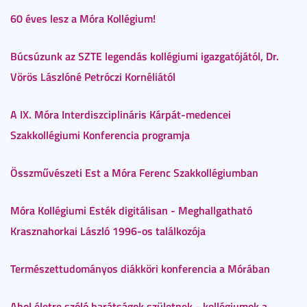
60 éves lesz a Móra Kollégium!
Búcsúzunk az SZTE legendás kollégiumi igazgatójától, Dr.
Vörös Lászlóné Petróczi Kornéliától
A IX. Móra Interdiszciplináris Kárpát-medencei
Szakkollégiumi Konferencia programja
Összművészeti Est a Móra Ferenc Szakkollégiumban
Móra Kollégiumi Esték digitálisan - Meghallgatható
Krasznahorkai László 1996-os találkozója
Természettudományos diákköri konferencia a Mórában
Ahol életre szóló barátságok születnek - kollégiumok a