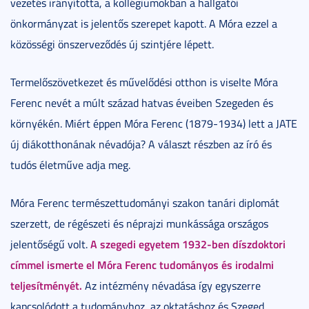
vezetés irányította, a kollégiumokban a hallgatói
önkormányzat is jelentős szerepet kapott. A Móra ezzel a
közösségi önszerveződés új szintjére lépett.
Termelőszövetkezet és művelődési otthon is viselte Móra
Ferenc nevét a múlt század hatvas éveiben Szegeden és
környékén. Miért éppen Móra Ferenc (1879-1934) lett a JATE
új diákotthonának névadója? A választ részben az író és
tudós életműve adja meg.
Móra Ferenc természettudományi szakon tanári diplomát
szerzett, de régészeti és néprajzi munkássága országos
A szegedi egyetem 1932-ben díszdoktori
jelentőségű volt.
címmel ismerte el Móra Ferenc tudományos és irodalmi
teljesítményét.
Az intézmény névadása így egyszerre
kapcsolódott a tudományhoz, az oktatáshoz és Szeged