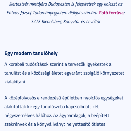
ikertestvér mintájára Budapesten is felepitettek egy koleszt az
Fotó forrása
Eötvös József Tudományegyetem diákjai számára.
:
SZTE Klebelsberg Könyvtár és Levéltár
Egy modern tanulóhely
A korabeli tudósítások szerint a tervezők igyekeztek a
tanulást és a közösségi életet egyaránt szolgáló környezetet
kialakítani.
A középfolyosós elrendezésű épületben nyolcfős egységeket
alakítottak ki: egy tanulószoba kapcsolódott két
négyszemélyes hálóhoz. Az ágypamlagok, a beépített
szekrények és a könyvállványt helyettesítő ötletes