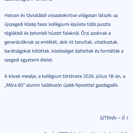
Hatvan év távlatából visszatekintve világosan látszik: az
újszegedi Közép fasor kollégiumi épülete több puszta
téglákból és betonból húzott falaknál. Őrzi azoknak a
generációknak az emlékét, akik itt tanultak, vitatkoztak,
barátságokat kötöttek, közösséget építettek és formálták a
szegedi egyetemi életet.
A kövek meséje, a kollégium története 2026. július 18-án, a
„Móra 60” alumni találkozón újabb fejezettel gazdagodik.
SZTEinfo – Ú. I.