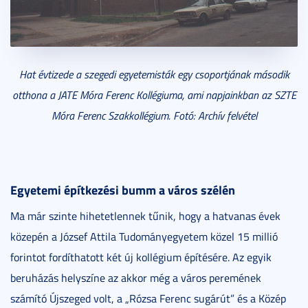
Hat évtizede a szegedi egyetemisták egy csoportjának második
otthona a JATE Móra Ferenc Kollégiuma, ami napjainkban az SZTE
Móra Ferenc Szakkollégium. Fotó: Archív felvétel
Egyetemi építkezési bumm a város szélén
Ma már szinte hihetetlennek tűnik, hogy a hatvanas évek
közepén a József Attila Tudományegyetem közel 15 millió
forintot fordíthatott két új kollégium építésére. Az egyik
beruházás helyszíne az akkor még a város peremének
számító Újszeged volt, a „Rózsa Ferenc sugárút” és a Közép