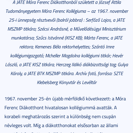
A JATE Móra Ferenc Diákotthonból született a József Attila
Tudományegyetem Móra Ferenc Kollégiuma – az 1967. november
25-i ünnepség résztvevői (balról jobbra) : Serfőző Lajos, a JATE
MSZMP titkára; Szécsi Andrásné, a Művelődésügyi Minisztérium
munkatársa; Szűcs Istvánné (KISZ KB); Márta Ferenc, a JATE
rektora; Kemenes Béla rektorhelyettes; Szántó Imre
kollégiumigazgató; Mcheller Magdolna kollégiumi titkár; Hevér
László, a JATE KISZ titkára; Herczeg Ildikó diákbizottsági tag; Gulya
Károly, a JATE BTK MSZMP titkára. Archív fotó, forrása: SZTE
Klebelsberg Könyvtár és Levéltár
1967. november 25-én újabb mérföldkő következett: a Móra
Ferenc Diákotthont hivatalosan kollégiummá avatták. A
korabeli meghatározás szerint a különbség nem csupán
névleges volt. Míg a diákotthonokat elsősorban az állami