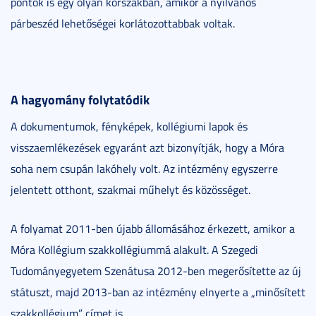
pontok is egy olyan korszakban, amikor a nyilvános
párbeszéd lehetőségei korlátozottabbak voltak.
A hagyomány folytatódik
A dokumentumok, fényképek, kollégiumi lapok és
visszaemlékezések egyaránt azt bizonyítják, hogy a Móra
soha nem csupán lakóhely volt. Az intézmény egyszerre
jelentett otthont, szakmai műhelyt és közösséget.
A folyamat 2011-ben újabb állomásához érkezett, amikor a
Móra Kollégium szakkollégiummá alakult. A Szegedi
Tudományegyetem Szenátusa 2012-ben megerősítette az új
státuszt, majd 2013-ban az intézmény elnyerte a „minősített
szakkollégium” címet is.