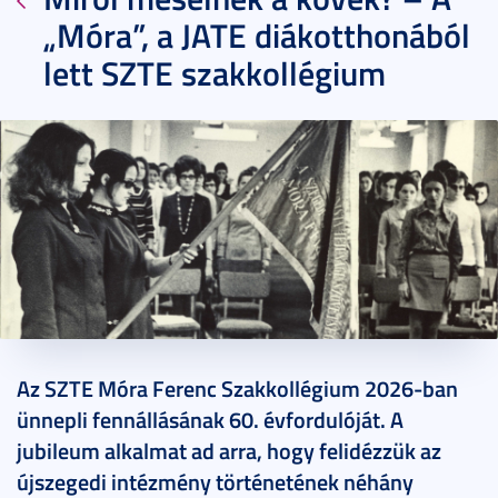
„Móra”, a JATE diákotthonából
lett SZTE szakkollégium
2026. június 22.
8 perc
Az SZTE Móra Ferenc Szakkollégium 2026-ban
ünnepli fennállásának 60. évfordulóját. A
jubileum alkalmat ad arra, hogy felidézzük az
újszegedi intézmény történetének néhány