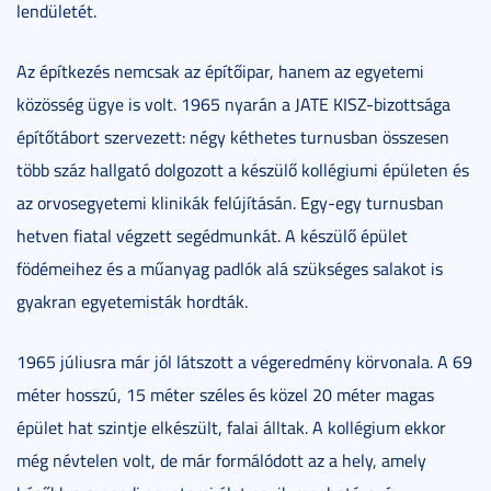
lendületét.
Az építkezés nemcsak az építőipar, hanem az egyetemi
közösség ügye is volt. 1965 nyarán a JATE KISZ-bizottsága
építőtábort szervezett: négy kéthetes turnusban összesen
több száz hallgató dolgozott a készülő kollégiumi épületen és
az orvosegyetemi klinikák felújításán. Egy-egy turnusban
hetven fiatal végzett segédmunkát. A készülő épület
födémeihez és a műanyag padlók alá szükséges salakot is
gyakran egyetemisták hordták.
1965 júliusra már jól látszott a végeredmény körvonala. A 69
méter hosszú, 15 méter széles és közel 20 méter magas
épület hat szintje elkészült, falai álltak. A kollégium ekkor
még névtelen volt, de már formálódott az a hely, amely