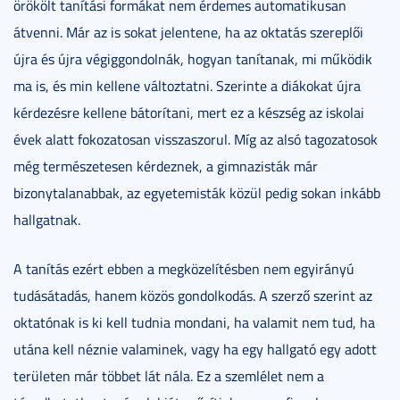
örökölt tanítási formákat nem érdemes automatikusan
átvenni. Már az is sokat jelentene, ha az oktatás szereplői
újra és újra végiggondolnák, hogyan tanítanak, mi működik
ma is, és min kellene változtatni. Szerinte a diákokat újra
kérdezésre kellene bátorítani, mert ez a készség az iskolai
évek alatt fokozatosan visszaszorul. Míg az alsó tagozatosok
még természetesen kérdeznek, a gimnazisták már
bizonytalanabbak, az egyetemisták közül pedig sokan inkább
hallgatnak.
A tanítás ezért ebben a megközelítésben nem egyirányú
tudásátadás, hanem közös gondolkodás. A szerző szerint az
oktatónak is ki kell tudnia mondani, ha valamit nem tud, ha
utána kell néznie valaminek, vagy ha egy hallgató egy adott
területen már többet lát nála. Ez a szemlélet nem a