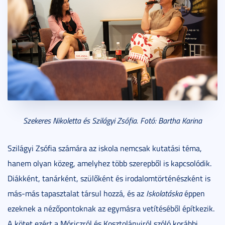
Szekeres Nikoletta és Szilágyi Zsófia. Fotó: Bartha Karina
Szilágyi Zsófia számára az iskola nemcsak kutatási téma,
hanem olyan közeg, amelyhez több szerepből is kapcsolódik.
Diákként, tanárként, szülőként és irodalomtörténészként is
más-más tapasztalat társul hozzá, és az
Iskolatáska
éppen
ezeknek a nézőpontoknak az egymásra vetítéséből építkezik.
A kötet ezért a Móriczról és Kosztolányiról szóló korábbi