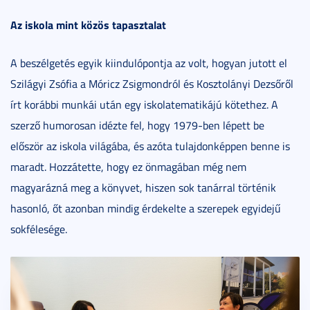
Az iskola mint közös tapasztalat
A beszélgetés egyik kiindulópontja az volt, hogyan jutott el
Szilágyi Zsófia a Móricz Zsigmondról és Kosztolányi Dezsőről
írt korábbi munkái után egy iskolatematikájú kötethez. A
szerző humorosan idézte fel, hogy 1979-ben lépett be
először az iskola világába, és azóta tulajdonképpen benne is
maradt. Hozzátette, hogy ez önmagában még nem
magyarázná meg a könyvet, hiszen sok tanárral történik
hasonló, őt azonban mindig érdekelte a szerepek egyidejű
sokfélesége.