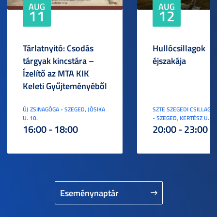
AUG
AUG
11
12
Tárlatnyitó: Csodás
Hullócsillagok
tárgyak kincstára –
éjszakája
Ízelítő az MTA KIK
Keleti Gyűjteményéből
ÚJ ZSINAGÓGA - SZEGED, JÓSIKA
SZTE SZEGEDI CSILLAGV
U. 10.
- SZEGED, KERTÉSZ U. 3.
16:00 - 18:00
20:00 - 23:00
Eseménynaptár