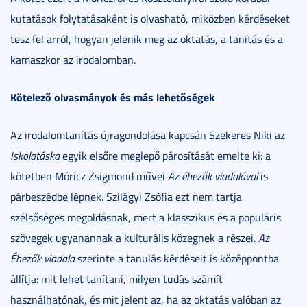
kutatások folytatásaként is olvasható, miközben kérdéseket
tesz fel arról, hogyan jelenik meg az oktatás, a tanítás és a
kamaszkor az irodalomban.
Kötelező olvasmányok és más lehetőségek
Az irodalomtanítás újragondolása kapcsán Szekeres Niki az
Iskolatáska
egyik elsőre meglepő párosítását emelte ki: a
kötetben Móricz Zsigmond művei
Az éhezők viadalával
is
párbeszédbe lépnek. Szilágyi Zsófia ezt nem tartja
szélsőséges megoldásnak, mert a klasszikus és a populáris
szövegek ugyanannak a kulturális közegnek a részei.
Az
Éhezők viadala
szerinte a tanulás kérdéseit is középpontba
állítja: mit lehet tanítani, milyen tudás számít
használhatónak, és mit jelent az, ha az oktatás valóban az