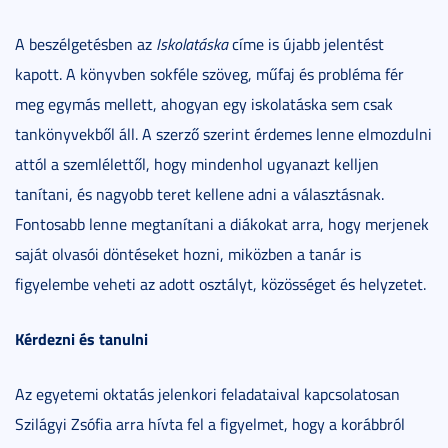
A beszélgetésben az
Iskolatáska
címe is újabb jelentést
kapott. A könyvben sokféle szöveg, műfaj és probléma fér
meg egymás mellett, ahogyan egy iskolatáska sem csak
tankönyvekből áll. A szerző szerint érdemes lenne elmozdulni
attól a szemlélettől, hogy mindenhol ugyanazt kelljen
tanítani, és nagyobb teret kellene adni a választásnak.
Fontosabb lenne megtanítani a diákokat arra, hogy merjenek
saját olvasói döntéseket hozni, miközben a tanár is
figyelembe veheti az adott osztályt, közösséget és helyzetet.
Kérdezni és tanulni
Az egyetemi oktatás jelenkori feladataival kapcsolatosan
Szilágyi Zsófia arra hívta fel a figyelmet, hogy a korábbról