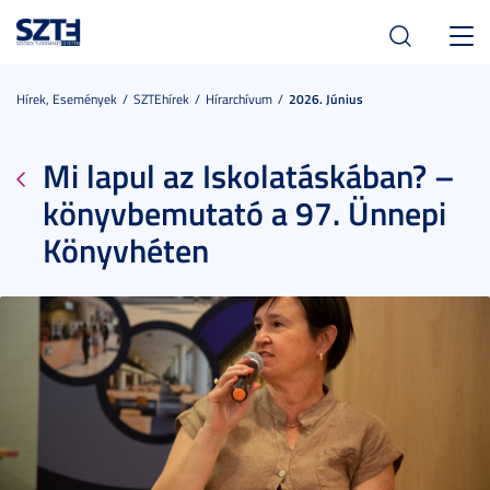
Toggl
navig
Hírek, Események
SZTEhírek
Hírarchívum
2026. Június
Mi lapul az Iskolatáskában? –
könyvbemutató a 97. Ünnepi
Könyvhéten