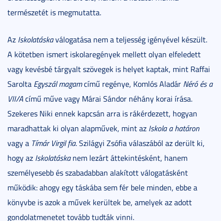
természetét is megmutatta.
Az
Iskolatáska
válogatása nem a teljesség igényével készült.
A kötetben ismert iskolaregények mellett olyan elfeledett
vagy kevésbé tárgyalt szövegek is helyet kaptak, mint Raffai
Sarolta
Egyszál magam
című regénye, Komlós Aladár
Néró és a
VII/A
című műve vagy Márai Sándor néhány korai írása.
Szekeres Niki ennek kapcsán arra is rákérdezett, hogyan
maradhattak ki olyan alapművek, mint az
Iskola a határon
vagy a
Tímár Virgil fia
. Szilágyi Zsófia válaszából az derült ki,
hogy az
Iskolatáska
nem lezárt áttekintésként, hanem
személyesebb és szabadabban alakított válogatásként
működik: ahogy egy táskába sem fér bele minden, ebbe a
könyvbe is azok a művek kerültek be, amelyek az adott
gondolatmenetet tovább tudták vinni.