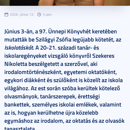
2026. június 12.
5 perc
Június 3-án, a 97. Ünnepi Könyvhét keretében
mutatták be Szilágyi Zsófia legújabb kötetét, az
Iskolatáskát
. A 20-21. századi tanár- és
iskolaregényeket vizsgáló könyvről Szekeres
Nikoletta beszélgetett a szerzővel, aki
irodalomtörténészként, egyetemi oktatóként,
egykori diákként és szülőként is közelít az iskola
világához. Az est során szóba kerültek kötelező
olvasmányok, tanárszerepek, érettségi
bankettek, személyes iskolai emlékek, valamint
az is, hogyan kerülhetne újra közelebb
egymáshoz az irodalom, az oktatás és az olvasók
tapasztalata.