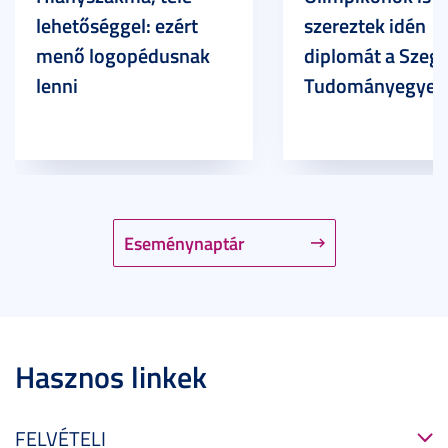
lehetőséggel: ezért
szereztek idén
menő logopédusnak
diplomát a Szege
lenni
Tudományegyet
Eseménynaptár
Hasznos linkek
FELVÉTELI