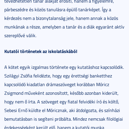
tévedhetetlen tanár alakját erősíti, hanem a figyelemre,
párbeszédre és közös tanulásra épülő tanárképet. Így a
kérdezés nem a bizonytalanság jele, hanem annak a közös
munkának a része, amelyben a tanár és a diák egyaránt aktív
szereplővé válik.
Kutatói történetek az iskolatáskából
A kötet egyik izgalmas története egy kutatáshoz kapcsolódik.
Szilágyi Zsófia felidézte, hogy egy érettségi banketthez
kapcsolódó kiadatlan drámaszöveget korábban Móricz
Zsigmond műveként azonosított, később azonban kiderült,
hogy nem ő írta. A szöveget egy fiatal felvidéki író és költő,
Sebesi Ernő küldte el Móricznak, aki átdolgozta, és színházi
bemutatásban is segíteni próbálta. Mindez nemcsak filológiai
érdekességként került elő, hanem a kutatói munka