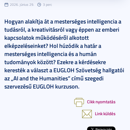
2026. június 29.
3 perc
Hogyan alakítja át a mesterséges intelligencia a
tudásról, a kreativitásról vagy éppen az emberi
kapcsolatok működéséről alkotott
elképzeléseinket? Hol húzódik a határ a
mesterséges intelligencia és a humán
tudományok között? Ezekre a kérdésekre
keresték a választ a EUGLOH Szövetség hallgatói
az „AI and the Humanities” című szegedi
szervezésű EUGLOH kurzuson.
Cikk nyomtatás
Link küldés