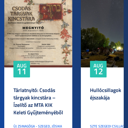
AUG
AUG
11
12
Tárlatnyitó: Csodás
Hullócsillagok
tárgyak kincstára –
éjszakája
Ízelítő az MTA KIK
Keleti Gyűjteményéből
ÚJ ZSINAGÓGA - SZEGED, JÓSIKA
SZTE SZEGEDI CSILLAGV