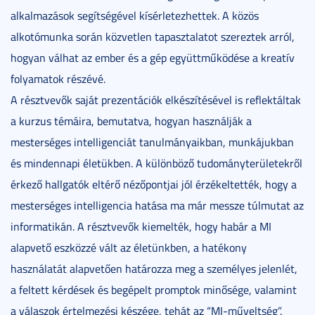
alkalmazások segítségével kísérletezhettek. A közös
alkotómunka során közvetlen tapasztalatot szereztek arról,
hogyan válhat az ember és a gép együttműködése a kreatív
folyamatok részévé.
A résztvevők saját prezentációk elkészítésével is reflektáltak
a kurzus témáira, bemutatva, hogyan használják a
mesterséges intelligenciát tanulmányaikban, munkájukban
és mindennapi életükben. A különböző tudományterületekről
érkező hallgatók eltérő nézőpontjai jól érzékeltették, hogy a
mesterséges intelligencia hatása ma már messze túlmutat az
informatikán. A résztvevők kiemelték, hogy habár a MI
alapvető eszközzé vált az életünkben, a hatékony
használatát alapvetően határozza meg a személyes jelenlét,
a feltett kérdések és begépelt promptok minősége, valamint
a válaszok értelmezési készége, tehát az “MI-műveltség”.