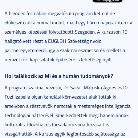
A blended formában megvalósuló program két online
előkészítő alkalommal indult, majd egy háromnapos, intenzív
személyes képzéssel folytatódott Szegeden. A kurzuson 19
hallgató vett részt a EUGLOH Szövetség nyolc
partneregyeteméről, így a szakmai eszmecserék mellett a
nemzetközi kapcsolatok építésére is lehetőség nyílt.
Hol találkozik az MI és a humán tudományok?
A program szakmai vezetői, Dr. Sávai-Matuska Ágnes és Dr.
Füzi Izabella olyan tanulási környezetet alakítottak ki,
amelyben a résztvevők nemcsak a mesterséges intelligencia
technológiai hátterével ismerkedhettek meg, hanem annak
kulturális, filozófiai és társadalmi vonatkozásait is
vizsgálhatták. A kurzus egyik legfontosabb sajátossága az