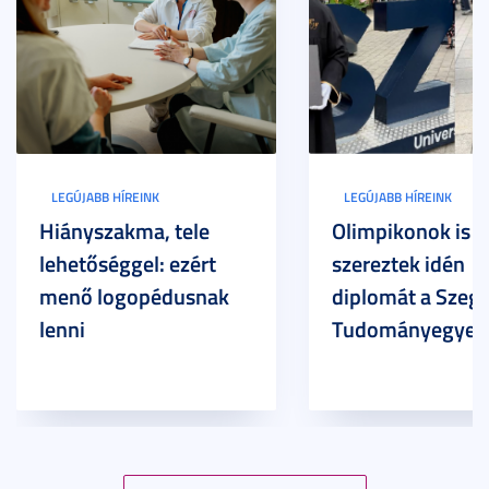
LEGÚJABB HÍREINK
LEGÚJABB HÍREINK
Hiányszakma, tele
Olimpikonok is
lehetőséggel: ezért
szereztek idén
menő logopédusnak
diplomát a Szege
lenni
Tudományegyet