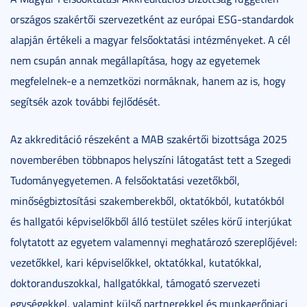
országos szakértői szervezetként az európai ESG-standardok
alapján értékeli a magyar felsőoktatási intézményeket. A cél
nem csupán annak megállapítása, hogy az egyetemek
megfelelnek-e a nemzetközi normáknak, hanem az is, hogy
segítsék azok további fejlődését.
Az akkreditáció részeként a MAB szakértői bizottsága 2025
novemberében többnapos helyszíni látogatást tett a Szegedi
Tudományegyetemen. A felsőoktatási vezetőkből,
minőségbiztosítási szakemberekből, oktatókból, kutatókból
és hallgatói képviselőkből álló testület széles körű interjúkat
folytatott az egyetem valamennyi meghatározó szereplőjével:
vezetőkkel, kari képviselőkkel, oktatókkal, kutatókkal,
doktoranduszokkal, hallgatókkal, támogató szervezeti
egységekkel, valamint külső partnerekkel és munkaerőpiaci