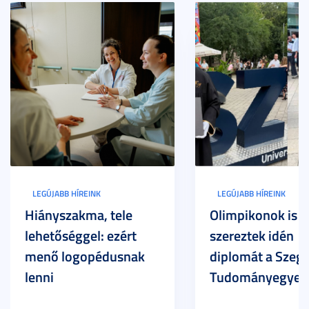
LEGÚJABB HÍREINK
LEGÚJABB HÍREINK
Hiányszakma, tele
Olimpikonok is
lehetőséggel: ezért
szereztek idén
menő logopédusnak
diplomát a Szege
lenni
Tudományegyet