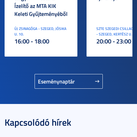
Ízelítő az MTA KIK
Keleti Gyűjteményéből
ÚJ ZSINAGÓGA - SZEGED, JÓSIKA
SZTE SZEGEDI CSILLAGV
U. 10.
- SZEGED, KERTÉSZ U. 3.
16:00 - 18:00
20:00 - 23:00
Eseménynaptár
Kapcsolódó hírek