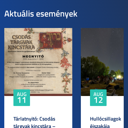
Aktuális események
AUG
AUG
11
12
Tárlatnyitó: Csodás
Hullócsillagok
tárgyak kincstára –
éjszakája