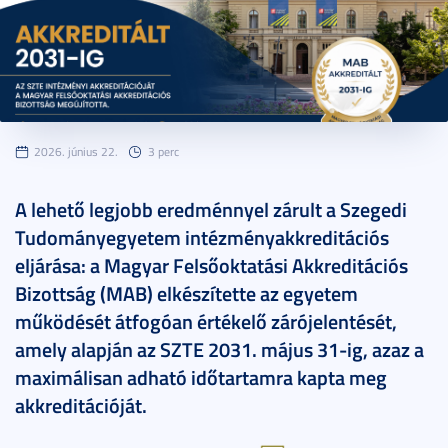
2026. június 22.
3 perc
A lehető legjobb eredménnyel zárult a Szegedi
Tudományegyetem intézményakkreditációs
eljárása: a Magyar Felsőoktatási Akkreditációs
Bizottság (MAB) elkészítette az egyetem
működését átfogóan értékelő zárójelentését,
amely alapján az SZTE 2031. május 31-ig, azaz a
maximálisan adható időtartamra kapta meg
akkreditációját.