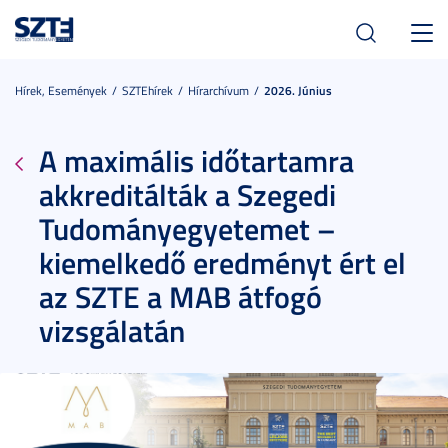
Toggl
navig
Hírek, Események
SZTEhírek
Hírarchívum
2026. Június
A maximális időtartamra
akkreditálták a Szegedi
Tudományegyetemet –
kiemelkedő eredményt ért el
az SZTE a MAB átfogó
vizsgálatán