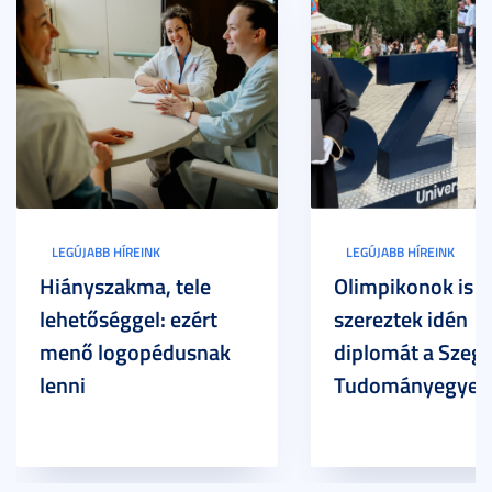
LEGÚJABB HÍREINK
LEGÚJABB HÍREINK
Hiányszakma, tele
Olimpikonok is
lehetőséggel: ezért
szereztek idén
menő logopédusnak
diplomát a Szege
lenni
Tudományegyet