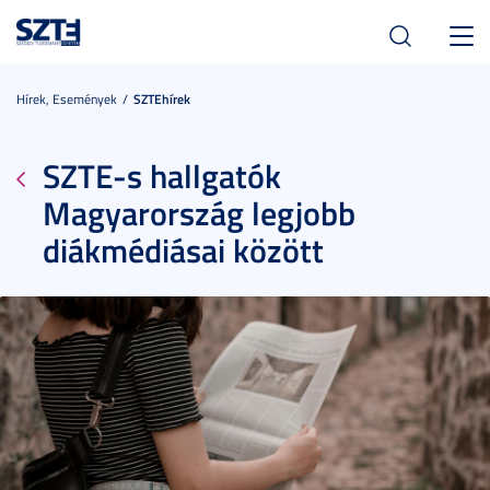
Toggl
navig
Hírek, Események
SZTEhírek
SZTE-s hallgatók
Magyarország legjobb
diákmédiásai között