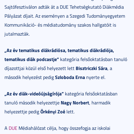
Sajtófesztiválon adták át a DUE Tehetségkutató Diákmédia
Pályázat díjait. Az eseményen a Szegedi Tudományegyetem
Kommunikáció- és médiatudomány szakos hallgatóit is
jutalmazták.
„Az év tematikus diákrádiósa, tematikus diákrádiója,
tematikus diák podcastje”
kategória felsőoktatásban tanuló
Bisztriczki Sára
díjazottjai közül első helyezett lett
, a
Szloboda Erna
második helyezést pedig
nyerte el.
„Az év diák-videóújságírója”
kategória felsőoktatásban
Nagy Norbert
tanuló második helyezettje
, harmadik
Örkényi Zoé
helyezettje pedig
lett.
A
DUE
Médiahálózat célja, hogy összefogja az iskolai