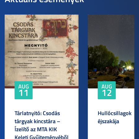
AUG
AUG
11
12
Tárlatnyitó: Csodás
Hullócsillagok
tárgyak kincstára –
éjszakája
Ízelítő az MTA KIK
Keleti Gyűjteményéből