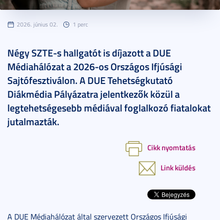
2026. június 02.
1 perc
Négy SZTE-s hallgatót is díjazott a DUE
Médiahálózat a 2026-os Országos Ifjúsági
Sajtófesztiválon. A DUE Tehetségkutató
Diákmédia Pályázatra jelentkezők közül a
legtehetségesebb médiával foglalkozó fiatalokat
jutalmazták.
Cikk nyomtatás
Link küldés
A DUE Médiahálózat által szervezett Országos Ifjúsági