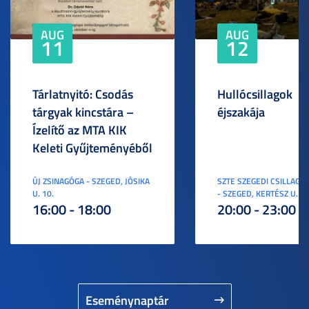
AUG
AUG
11
12
Tárlatnyitó: Csodás
Hullócsillagok
tárgyak kincstára –
éjszakája
Ízelítő az MTA KIK
Keleti Gyűjteményéből
ÚJ ZSINAGÓGA - SZEGED, JÓSIKA
SZTE SZEGEDI CSILLAGV
U. 10.
- SZEGED, KERTÉSZ U. 3.
16:00 - 18:00
20:00 - 23:00
Eseménynaptár