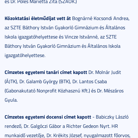
és Dr. Poles Marietta Zita (SZAOK.)
Közoktatási életműdíjat vett át
Bognárné Kocsondi Andrea,
az SZTE Báthory István Gyakorló Gimnázium és Általános
Iskola igazgatóhelyettese és Vincze Istvánné, az SZTE
Báthory István Gyakorló Gimnázium és Általános Iskola
igazgatóhelyettese.
Címzetes egyetemi tanári címet kapott
Dr. Molnár Judit
(ÁJTK), Dr. Galamb György (BTK), Dr. Lantos Csaba
(Gabonakutató Nonprofit Közhasznú Kft.) és Dr. Mészáros
Gyula.
Címzetes egyetemi docensi címet kapott
- Babiczky László
rendező, Dr. Galgóczi Gábor a Richter Gedeon Nyrt. HR
munkaidő vezetője, Dr. Krékits József, nyugalmazott főorvos,