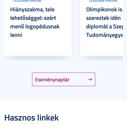
LEGÚJABB HÍREINK
LEGÚJABB HÍREINK
Hiányszakma, tele
Olimpikonok is
lehetőséggel: ezért
szereztek idén
menő logopédusnak
diplomát a Szege
lenni
Tudományegyet
Eseménynaptár
Hasznos linkek