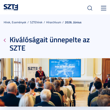
Toggl
navig
Hírek, Események
SZTEhírek
Hírarchívum
2026. Június
Kiválóságait ünnepelte az
SZTE