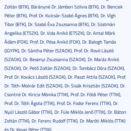
Zoltán (BTK), Bárányné Dr. Jámbori Szilvia (BTK), Dr. Bencsik
Péter (BTK), Prof. Dr. Kulcsár-Szabó Ágnes (BTK), Dr. Vígh
Tibor (BTK), Dr. Szabó Éva Zsuzsanna (BTK), Dr. Szatmári
Angelika (ETSZK), Dr. Vida Anikó (ETSZK), Dr. Antal Márk
Ádám (FOK), Prof. Dr. Pósa Anikó (FOK), Dr. Balogh Tamás
(JGYPK), Dr. Sántha Péter (SZAOK), Prof. Dr. Rovó László
(SZAOK), Dr. Besenyi Zsuzsanna (SZAOK), Dr. Maráz Anikó
(SZAOK), Dr. Pető Zoltán (SZAOK), Dr. Tombácz Dóra (SZAOK),
Prof. Dr. Kovács László (SZAOK), Dr. Paszt Attila (SZAOK), Prof.
Dr. Tóth-Molnár Edit (SZAOK), Dr. Sisák Krisztián (SZAOK), Dr.
Csontné Dr. Kiricsi Mónika (TTIK), Prof. Dr. Földi Péter (TTIK),
Prof. Dr. Tóth Ágota (TTIK), Prof. Dr. Fodor Ferenc (TTIK), Dr.
Nyúl László Gábor (TTIK), Dr. Füle Miklós Jenő (TTIK), Dr. Bátori
Zoltán (TTIK), Dr. Ferenc Rudolf (TTIK), Dr. Maróti Miklós (TTIK)
és Dr. Kevei Péter (TTIK).