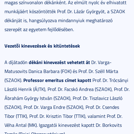
magas színvonalon dékánként. Az elmúlt nyolc év elhivatott
munkájáért köszöntötték Prof. Dr. Lázár Györgyöt, a SZAOK
dékánját is, hangsúlyozva mindannyiuk meghatározó
szerepét az egyetem fejlődésében.
Vezetői kinevezések és kitüntetések
dékáni kinevezést vehetett át
A díjátadón
Dr. Varga-
Matusovits Danica Barbara (FOK) és Prof. Dr. Széll Márta
Professor emeritus címet kapott
(SZAOK).
Prof. Dr. Trócsányi
László Henrik (ÁJTK), Prof. Dr. Facskó Andrea (SZAOK), Prof. Dr.
Ábrahám György István (SZAOK), Prof. Dr. Tiszlavicz László
(SZAOK), Prof. Dr. Varga Endre (SZAOK), Prof. Dr. Csendes
Tibor (TTIK), Prof. Dr. Krisztin Tibor (TTIK), valamint Prof. Dr.
Véha Antal (MK). Igazgatói kinevezést kapott Dr. Borkovits
Tamás (Bajai Obszervatórium).