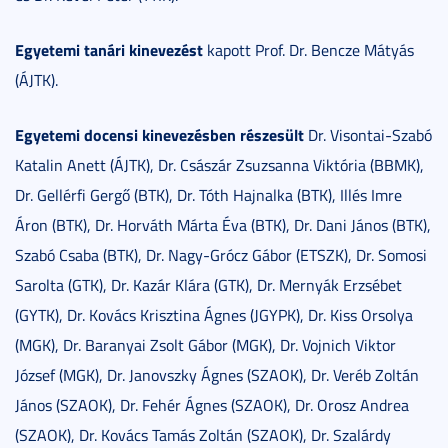
Egyetemi tanári kinevezést
kapott Prof. Dr. Bencze Mátyás
(ÁJTK).
Egyetemi docensi kinevezésben részesült
Dr. Visontai-Szabó
Katalin Anett (ÁJTK), Dr. Császár Zsuzsanna Viktória (BBMK),
Dr. Gellérfi Gergő (BTK), Dr. Tóth Hajnalka (BTK), Illés Imre
Áron (BTK), Dr. Horváth Márta Éva (BTK), Dr. Dani János (BTK),
Szabó Csaba (BTK), Dr. Nagy-Grócz Gábor (ETSZK), Dr. Somosi
Sarolta (GTK), Dr. Kazár Klára (GTK), Dr. Mernyák Erzsébet
(GYTK), Dr. Kovács Krisztina Ágnes (JGYPK), Dr. Kiss Orsolya
(MGK), Dr. Baranyai Zsolt Gábor (MGK), Dr. Vojnich Viktor
József (MGK), Dr. Janovszky Ágnes (SZAOK), Dr. Veréb Zoltán
János (SZAOK), Dr. Fehér Ágnes (SZAOK), Dr. Orosz Andrea
(SZAOK), Dr. Kovács Tamás Zoltán (SZAOK), Dr. Szalárdy