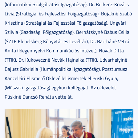
(Informatikai Szolgáltatási Igazgatóság), Dr. Berkecz-Kovács
Lívia (Stratégiai és Fejlesztési Főigazgatóság), Bujákné Szabó
Krisztina (Stratégiai és Fejlesztési Főigazgatóság), Ungvári
Szilvia (Gazdasági Főigazgatóság), Bernátskyné Babus Csilla
(SZTE Klebelsberg Könyvtár és Levéltár), Dr. Bartháné Vetró
Anita (Idegennyelvi Kommunikációs Intézet), Novák Ditta
(TTIK), Dr. Kukoveczné Novák Hajnalka (TTIK), Udvarhelyiné
Bajusz Gabriella (Humánpolitikai Igazgatóság). Posztumusz
Kancellári Elismerő Oklevéllel ismerték el Püski Gyula,
(Műszaki Igazgatóság) egykori kollégáját. Az oklevelet
Püskiné Dancsó Renáta vette át.