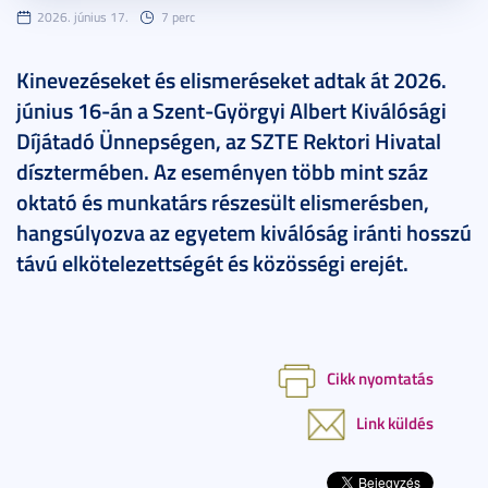
2026. június 17.
7 perc
Kinevezéseket és elismeréseket adtak át 2026.
június 16-án a Szent-Györgyi Albert Kiválósági
Díjátadó Ünnepségen, az SZTE Rektori Hivatal
dísztermében. Az eseményen több mint száz
oktató és munkatárs részesült elismerésben,
hangsúlyozva az egyetem kiválóság iránti hosszú
távú elkötelezettségét és közösségi erejét.
Cikk nyomtatás
Link küldés