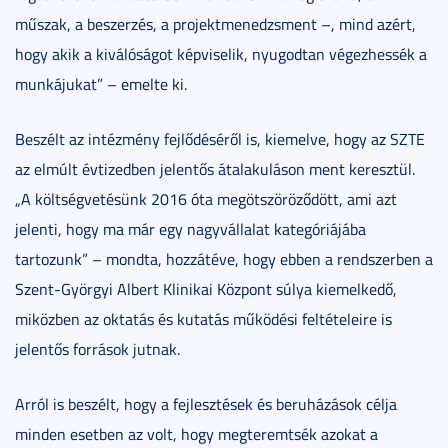
műszak, a beszerzés, a projektmenedzsment –, mind azért,
hogy akik a kiválóságot képviselik, nyugodtan végezhessék a
munkájukat” – emelte ki.
Beszélt az intézmény fejlődéséről is, kiemelve, hogy az SZTE
az elmúlt évtizedben jelentős átalakuláson ment keresztül.
„A költségvetésünk 2016 óta megötszöröződött, ami azt
jelenti, hogy ma már egy nagyvállalat kategóriájába
tartozunk” – mondta, hozzátéve, hogy ebben a rendszerben a
Szent-Györgyi Albert Klinikai Központ súlya kiemelkedő,
miközben az oktatás és kutatás működési feltételeire is
jelentős források jutnak.
Arról is beszélt, hogy a fejlesztések és beruházások célja
minden esetben az volt, hogy megteremtsék azokat a