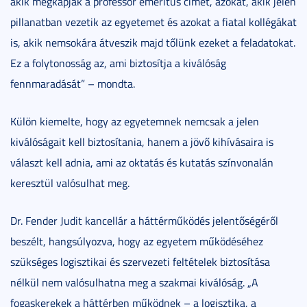
akik megkapják a professor emeritus címet, azokat, akik jelen
pillanatban vezetik az egyetemet és azokat a fiatal kollégákat
is, akik nemsokára átveszik majd tőlünk ezeket a feladatokat.
Ez a folytonosság az, ami biztosítja a kiválóság
fennmaradását” – mondta.
Külön kiemelte, hogy az egyetemnek nemcsak a jelen
kiválóságait kell biztosítania, hanem a jövő kihívásaira is
választ kell adnia, ami az oktatás és kutatás színvonalán
keresztül valósulhat meg.
Dr. Fender Judit kancellár a háttérműködés jelentőségéről
beszélt, hangsúlyozva, hogy az egyetem működéséhez
szükséges logisztikai és szervezeti feltételek biztosítása
nélkül nem valósulhatna meg a szakmai kiválóság. „A
fogaskerekek a háttérben működnek – a logisztika, a