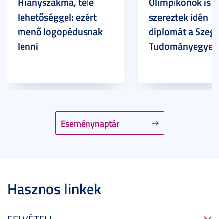
Hiányszakma, tele
Olimpikonok is
lehetőséggel: ezért
szereztek idén
menő logopédusnak
diplomát a Szege
lenni
Tudományegyet
Eseménynaptár
Hasznos linkek
FELVÉTELI