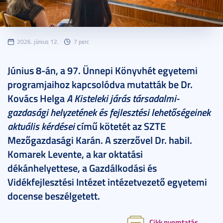
2026. június 12.
7 perc
Június 8-án, a 97. Ünnepi Könyvhét egyetemi
programjaihoz kapcsolódva mutatták be Dr.
Kovács Helga
A Kisteleki járás társadalmi-
gazdasági helyzetének és fejlesztési lehetőségeinek
aktuális kérdései
című kötetét az SZTE
Mezőgazdasági Karán. A szerzővel Dr. habil.
Komarek Levente, a kar oktatási
dékánhelyettese, a Gazdálkodási és
Vidékfejlesztési Intézet intézetvezető egyetemi
docense beszélgetett.
Cikk nyomtatás