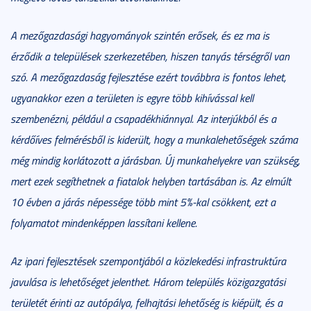
A mezőgazdasági hagyományok szintén erősek, és ez ma is
érződik a települések szerkezetében, hiszen tanyás térségről van
szó. A mezőgazdaság fejlesztése ezért továbbra is fontos lehet,
ugyanakkor ezen a területen is egyre több kihívással kell
szembenézni, például a csapadékhiánnyal. Az interjúkból és a
kérdőíves felmérésből is kiderült, hogy a munkalehetőségek száma
még mindig korlátozott a járásban. Új munkahelyekre van szükség,
mert ezek segíthetnek a fiatalok helyben tartásában is. Az elmúlt
10 évben a járás népessége több mint 5%-kal csökkent, ezt a
folyamatot mindenképpen lassítani kellene.
Az ipari fejlesztések szempontjából a közlekedési infrastruktúra
javulása is lehetőséget jelenthet. Három település közigazgatási
területét érinti az autópálya, felhajtási lehetőség is kiépült, és a