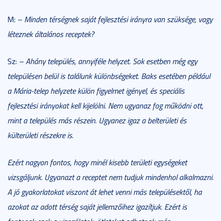
M:
– Minden térségnek saját fejlesztési irányra van szüksége, vagy
léteznek általános receptek?
Sz:
– Ahány település, annyiféle helyzet. Sok esetben még egy
településen belül is találunk különbségeket. Baks esetében például
a Mária-telep helyzete külön figyelmet igényel, és speciális
fejlesztési irányokat kell kijelölni. Nem ugyanaz fog működni ott,
mint a település más részein. Ugyanez igaz a belterületi és
külterületi részekre is.
Ezért nagyon fontos, hogy minél kisebb területi egységeket
vizsgáljunk. Ugyanazt a receptet nem tudjuk mindenhol alkalmazni.
A jó gyakorlatokat viszont át lehet venni más településektől, ha
azokat az adott térség saját jellemzőihez igazítjuk. Ezért is