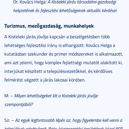
Dr. Kovács Helga:
A Kisteleki járás társadalmi-gazdasági
helyzetének és fejlesztési lehetőségeinek aktuális kérdései
Turizmus, mezőgazdaság, munkahelyek
A Kisteleki járás jövője kapcsán a beszélgetésben több
lehetséges fejlesztési irány is elhangzott. Kovács Helga a
kutatásban szekunder és primer módszereket is alkalmazott,
ami azt jelenti, hogy komplex fejlettségi mutatót alakított ki,
interjúkat készített a településvezetőkkel, és kérdőíves
felmérést végzett a járás lakosai körében.
M:
– Milyen lehetőségeket lát a Kisteleki járás jövője
szempontjából?
Sz:
– Az egyik legfontosabb lépés az, hogy figyelembe kell venni a
települések adottságait. Baks közigazgatási területének közel 80%-