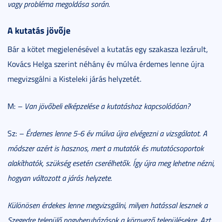
vagy probléma megoldása során.
A kutatás jövője
Bár a kötet megjelenésével a kutatás egy szakasza lezárult,
Kovács Helga szerint néhány év múlva érdemes lenne újra
megvizsgálni a Kisteleki járás helyzetét.
M:
– Van jövőbeli elképzelése a kutatáshoz kapcsolódóan?
Sz:
– Érdemes lenne 5-6 év múlva újra elvégezni a vizsgálatot. A
módszer azért is hasznos, mert a mutatók és mutatócsoportok
alakíthatók, szükség esetén cserélhetők. Így újra meg lehetne nézni,
hogyan változott a járás helyzete.
Különösen érdekes lenne megvizsgálni, milyen hatással lesznek a
Szegedre települő nagyberuházások a környező településekre. Azt