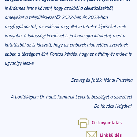
is érdemes lenne követni, hogy azokból a célkitűzésekből,
amelyeket a településvezetők 2022-ben és 2023-ban
megfogalmaztak, mi valósult meg, illetve tettek-e lépéseket ezek
irányába. A lakossági kérdőívet is jó lenne újra kitöltetni, mert a
kutatásból az is látszott, hogy az emberek alapvetően szeretnek
ebben a térségben élni. Fontos kérdés, hogy ez néhány év múlva is
ugyanígy lesz-e.
Szöveg és fotók: Nánai Fruzsina
A borítóképen: Dr. habil. Komarek Levente beszélget a szerzővel,
Dr. Kovács Helgával
Cikk nyomtatás
Link küldés