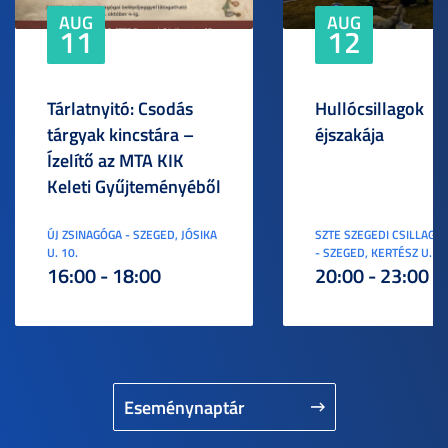
AUG
AUG
11
12
Tárlatnyitó: Csodás
Hullócsillagok
tárgyak kincstára –
éjszakája
Ízelítő az MTA KIK
Keleti Gyűjteményéből
ÚJ ZSINAGÓGA - SZEGED, JÓSIKA
SZTE SZEGEDI CSILLAGV
U. 10.
- SZEGED, KERTÉSZ U. 3.
16:00 - 18:00
20:00 - 23:00
Eseménynaptár