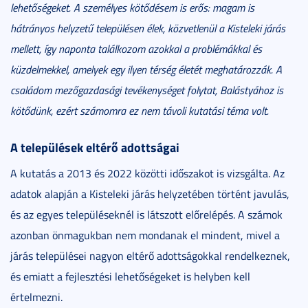
lehetőségeket. A személyes kötődésem is erős: magam is
hátrányos helyzetű településen élek, közvetlenül a Kisteleki járás
mellett, így naponta találkozom azokkal a problémákkal és
küzdelmekkel, amelyek egy ilyen térség életét meghatározzák. A
családom mezőgazdasági tevékenységet folytat, Balástyához is
kötődünk, ezért számomra ez nem távoli kutatási téma volt.
A települések eltérő adottságai
A kutatás a 2013 és 2022 közötti időszakot is vizsgálta. Az
adatok alapján a Kisteleki járás helyzetében történt javulás,
és az egyes településeknél is látszott előrelépés. A számok
azonban önmagukban nem mondanak el mindent, mivel a
járás települései nagyon eltérő adottságokkal rendelkeznek,
és emiatt a fejlesztési lehetőségeket is helyben kell
értelmezni.