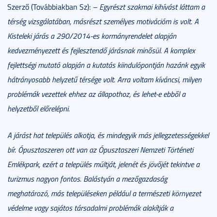
Szerző (Továbbiakban Sz):
– Egyrészt szakmai kihívást láttam a
térség vizsgálatában, másrészt személyes motivációm is volt. A
Kisteleki járás a 290/2014-es kormányrendelet alapján
kedvezményezett és fejlesztendő járásnak minősül. A komplex
fejlettségi mutató alapján a kutatás kiindulópontján hazánk egyik
hátrányosabb helyzetű térsége volt. Arra voltam kíváncsi, milyen
problémák vezettek ehhez az állapothoz, és lehet-e ebből a
helyzetből előrelépni.
A járást hat település alkotja, és mindegyik más jellegzetességekkel
bír. Ópusztaszeren ott van az Ópusztaszeri Nemzeti Történeti
Emlékpark, ezért a település múltját, jelenét és jövőjét tekintve a
turizmus nagyon fontos. Balástyán a mezőgazdaság
meghatározó, más településeken például
a természeti környezet
védelme vagy sajátos társadalmi problémák alakítják a