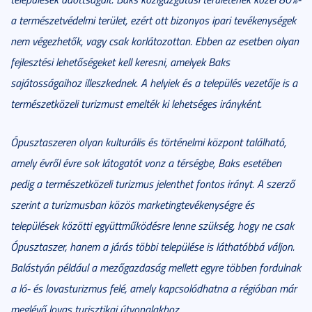
a természetvédelmi terület, ezért ott bizonyos ipari tevékenységek
nem végezhetők, vagy csak korlátozottan. Ebben az esetben olyan
fejlesztési lehetőségeket kell keresni, amelyek Baks
sajátosságaihoz illeszkednek. A helyiek és a település vezetője is a
természetközeli turizmust emelték ki lehetséges irányként.
Ópusztaszeren olyan kulturális és történelmi központ található,
amely évről évre sok látogatót vonz a térségbe, Baks esetében
pedig a természetközeli turizmus jelenthet fontos irányt. A szerző
szerint a turizmusban közös marketingtevékenységre és
települések közötti együttműködésre lenne szükség, hogy ne csak
Ópusztaszer, hanem a járás többi települése is láthatóbbá váljon.
Balástyán például a mezőgazdaság mellett egyre többen fordulnak
a ló- és lovasturizmus felé, amely kapcsolódhatna a régióban már
meglévő lovas turisztikai útvonalakhoz.