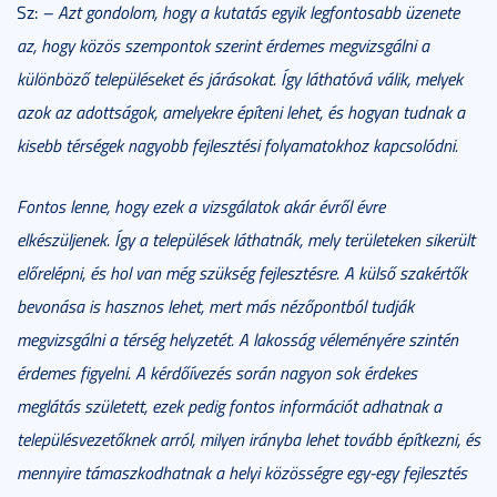
Sz:
– Azt gondolom, hogy a kutatás egyik legfontosabb üzenete
az, hogy közös szempontok szerint érdemes megvizsgálni a
különböző településeket és járásokat. Így láthatóvá válik, melyek
azok az adottságok, amelyekre építeni lehet, és hogyan tudnak a
kisebb térségek nagyobb fejlesztési folyamatokhoz kapcsolódni.
Fontos lenne, hogy ezek a vizsgálatok akár évről évre
elkészüljenek. Így a települések láthatnák, mely területeken sikerült
előrelépni, és hol van még szükség fejlesztésre. A külső szakértők
bevonása is hasznos lehet, mert más nézőpontból tudják
megvizsgálni a térség helyzetét. A lakosság véleményére szintén
érdemes figyelni. A kérdőívezés során nagyon sok érdekes
meglátás született, ezek pedig fontos információt adhatnak a
településvezetőknek arról, milyen irányba lehet tovább építkezni, és
mennyire támaszkodhatnak a helyi közösségre egy-egy fejlesztés