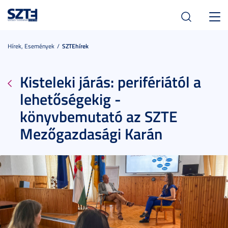
Toggl
navig
Hírek, Események
SZTEhírek
Kisteleki járás: perifériától a
lehetőségekig -
könyvbemutató az SZTE
Mezőgazdasági Karán