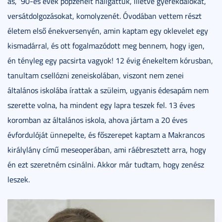
as, ‘90-es évek popzenéit hallgattuk, illetve gyerekdalokat,
versátdolgozásokat, komolyzenét. Óvodában vettem részt
életem első énekversenyén, amin kaptam egy oklevelet egy
kismadárral, és ott fogalmazódott meg bennem, hogy igen,
én tényleg egy pacsirta vagyok! 12 évig énekeltem kórusban,
tanultam csellózni zeneiskolában, viszont nem zenei
általános iskolába írattak a szüleim, ugyanis édesapám nem
szerette volna, ha mindent egy lapra teszek fel. 13 éves
koromban az általános iskola, ahova jártam a 20 éves
évfordulóját ünnepelte, és főszerepet kaptam a Makrancos
királylány című meseoperában, ami ráébresztett arra, hogy
én ezt szeretném csinálni. Akkor már tudtam, hogy zenész
leszek.