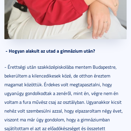
- Hogyan alakult az utad a gimnázium után?
- Érettségi után szakközépiskolába mentem Budapestre,
bekerültem a kilencedikesek közé, de otthon éreztem
magamat közöttük. Érdekes volt megtapasztalni, hogy
ugyanúgy gondolkodtak a zenéről, mint én, végre nem én
voltam a fura művész csaj az osztályban. Ugyanakkor kicsit
nehéz volt szembesülni azzal, hogy elpazaroltam négy évet,
viszont ma már úgy gondolom, hogy a gimnáziumban
sajátítottam el azt az előadókészséget és összetett