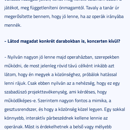
játékot, meg függetleníteni önmagamtól. Tavaly a tanár úr
megerősítette bennem, hogy jó lenne, ha az operák irányába
mennék.
- Látod magadat konkrét darabokban is, koncerten kívül?
- Nyilván nagyon jó lenne majd operaházban, szerepekben
működni, de most jelenleg rövid távú célként inkább azt
látom, hogy én megyek a közönséghez, próbálok hatással
lenni rájuk. Csak ebben nyilván az a nehézség, hogy ez egy
szabadúszó projekttevékenység, ami kérdéses, hogy
működőképes-e. Szerintem nagyon fontos a mimika, a
gesztusrendszer, és hogy a közönség közel legyen. Egy sokkal
könnyebb, interaktív párbeszédnek kellene lennie az
operának. Mást is érdekelhetnek a belső vagy mélyebb