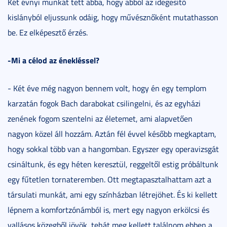
Két évnyi munkát tett abba, hogy abból az idegesítő
kislányból eljussunk odáig, hogy művésznőként mutathasson
be. Ez elképesztő érzés.
-Mi a célod az énekléssel?
- Két éve még nagyon bennem volt, hogy én egy templom
karzatán fogok Bach darabokat csilingelni, és az egyházi
zenének fogom szentelni az életemet, ami alapvetően
nagyon közel áll hozzám. Aztán fél évvel később megkaptam,
hogy sokkal több van a hangomban. Egyszer egy operavizsgát
csináltunk, és egy héten keresztül, reggeltől estig próbáltunk
egy fűtetlen tornateremben. Ott megtapasztalhattam azt a
társulati munkát, ami egy színházban létrejöhet. És ki kellett
lépnem a komfortzónámból is, mert egy nagyon erkölcsi és
vallásos közegből jövök, tehát meg kellett találnom ebben a