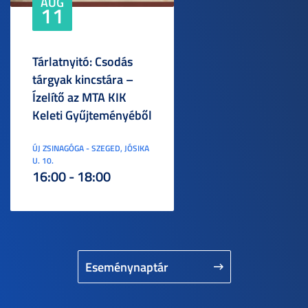
AUG
11
Tárlatnyitó: Csodás
tárgyak kincstára –
Ízelítő az MTA KIK
Keleti Gyűjteményéből
ÚJ ZSINAGÓGA - SZEGED, JÓSIKA
U. 10.
16:00 - 18:00
Eseménynaptár