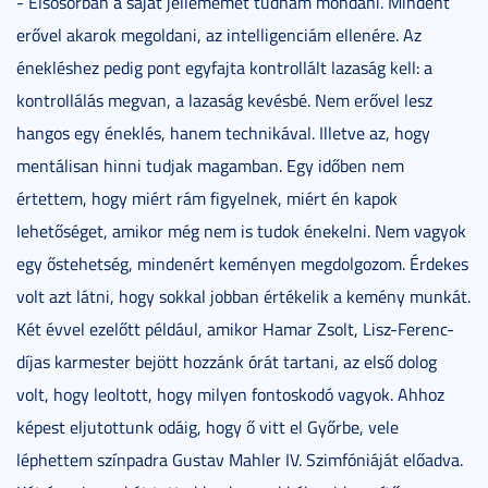
- Elsősorban a saját jellememet tudnám mondani. Mindent
erővel akarok megoldani, az intelligenciám ellenére. Az
énekléshez pedig pont egyfajta kontrollált lazaság kell: a
kontrollálás megvan, a lazaság kevésbé. Nem erővel lesz
hangos egy éneklés, hanem technikával. Illetve az, hogy
mentálisan hinni tudjak magamban. Egy időben nem
értettem, hogy miért rám figyelnek, miért én kapok
lehetőséget, amikor még nem is tudok énekelni. Nem vagyok
egy őstehetség, mindenért keményen megdolgozom. Érdekes
volt azt látni, hogy sokkal jobban értékelik a kemény munkát.
Két évvel ezelőtt például, amikor Hamar Zsolt, Lisz-Ferenc-
díjas karmester bejött hozzánk órát tartani, az első dolog
volt, hogy leoltott, hogy milyen fontoskodó vagyok. Ahhoz
képest eljutottunk odáig, hogy ő vitt el Győrbe, vele
léphettem színpadra Gustav Mahler IV. Szimfóniáját előadva.