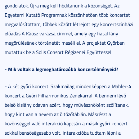
gondolatok. Újra meg kell hódítanunk a közönséget. Az
Egyetemi Kutató Programnak köszönhetően több koncertet
megvalósítottam, többek között létrejött egy koncertszínházi
előadás A Káosz varázsa címmel, amely egy fiatal lány
megőrülésének történetét meséli el. A projektet Győrben
mutattuk be a Solis Consort Régizenei Együttessel.
- Mik voltak a legmeghatározóbb koncertélményeid?
- A két győri koncert. Szakmailag mindenképpen a Mahler-4
koncert a Győri Filharmonikus Zenekarral. A bennem lévő
belső kislány odavan azért, hogy művésznőként szólítanak,
hogy kint van a nevem az öltözőtáblán. Másrészt a
közönséggel való interakció kapcsán a másik győri koncert
sokkal bensőségesebb volt, interakcióba tudtam lépni a