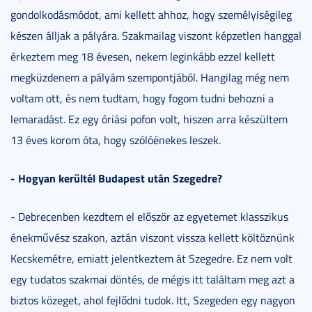
gondolkodásmódot, ami kellett ahhoz, hogy személyiségileg
készen álljak a pályára. Szakmailag viszont képzetlen hanggal
érkeztem meg 18 évesen, nekem leginkább ezzel kellett
megküzdenem a pályám szempontjából. Hangilag még nem
voltam ott, és nem tudtam, hogy fogom tudni behozni a
lemaradást. Ez egy óriási pofon volt, hiszen arra készültem
13 éves korom óta, hogy szólóénekes leszek.
- Hogyan kerültél Budapest után Szegedre?
- Debrecenben kezdtem el először az egyetemet klasszikus
énekművész szakon, aztán viszont vissza kellett költöznünk
Kecskemétre, emiatt jelentkeztem át Szegedre. Ez nem volt
egy tudatos szakmai döntés, de mégis itt találtam meg azt a
biztos közeget, ahol fejlődni tudok. Itt, Szegeden egy nagyon