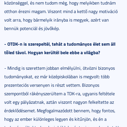
közönséggel, és nem tudom még, hogy melyikben tudnám
otthon érezni magam. Viszont mind a kettő nagy motiváció
volt arra, hogy bármelyik irányba is megyek, azért van
bennük potenciál és jövőkép.
- OTDK-n is szerepeltél, tehát a tudományos élet sem áll
tőled távol. Hogyan kerültél bele ebbe a világba?
- Mindig is szerettem jobban elmélyülni, ötvözni bizonyos
tudományokat, ez már középiskolában is megvolt: több
prezenteciós versenyen is részt vettem. Bizonyos
szempontból rákényszerültem a TDK-ra, ugyanis feltétele
volt egy pályázatnak, aztán viszont nagyon felkeltette az
érdeklődésemet. Megfogalmazódott bennem, hogy fontos,
hogy az ember különleges legyen és kitűnjön, és én a