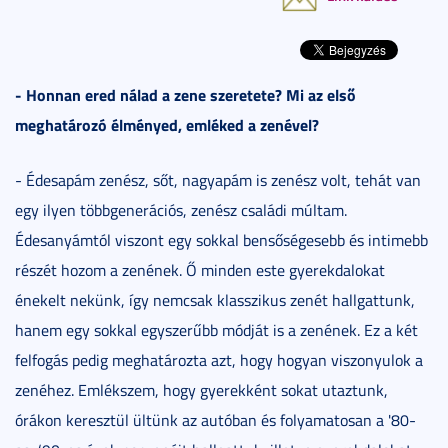
- Honnan ered nálad a zene szeretete? Mi az első
meghatározó élményed, emléked a zenével?
- Édesapám zenész, sőt, nagyapám is zenész volt, tehát van
egy ilyen többgenerációs, zenész családi múltam.
Édesanyámtól viszont egy sokkal bensőségesebb és intimebb
részét hozom a zenének. Ő minden este gyerekdalokat
énekelt nekünk, így nemcsak klasszikus zenét hallgattunk,
hanem egy sokkal egyszerűbb módját is a zenének. Ez a két
felfogás pedig meghatározta azt, hogy hogyan viszonyulok a
zenéhez. Emlékszem, hogy gyerekként sokat utaztunk,
órákon keresztül ültünk az autóban és folyamatosan a '80-