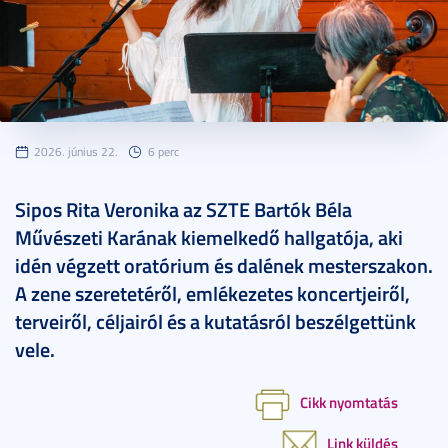
2026. június 22.
6 perc
Sipos Rita Veronika az SZTE Bartók Béla
Művészeti Karának kiemelkedő hallgatója, aki
idén végzett oratórium és dalének mesterszakon.
A zene szeretetéről, emlékezetes koncertjeiről,
terveiről, céljairól és a kutatásról beszélgettünk
vele.
Cikk nyomtatás
Link küldés