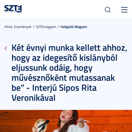
Toggl
navig
Hírek, Események
SZTEmagazin
Hallgatói Magazin
Két évnyi munka kellett ahhoz,
hogy az idegesítő kislányból
eljussunk odáig, hogy
művésznőként mutassanak
be” - Interjú Sipos Rita
Veronikával