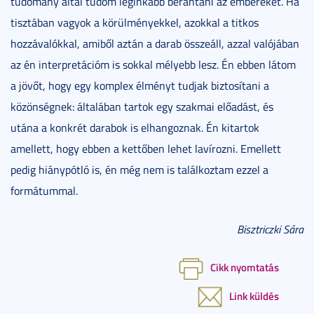
tudomány által tudom leginkább berántani az embereket. Ha
tisztában vagyok a körülményekkel, azokkal a titkos
hozzávalókkal, amiből aztán a darab összeáll, azzal valójában
az én interpretációm is sokkal mélyebb lesz. Én ebben látom
a jövőt, hogy egy komplex élményt tudjak biztosítani a
közönségnek: általában tartok egy szakmai előadást, és
utána a konkrét darabok is elhangoznak. Én kitartok
amellett, hogy ebben a kettőben lehet lavírozni. Emellett
pedig hiánypótló is, én még nem is találkoztam ezzel a
formátummal.
Bisztriczki Sára
Cikk nyomtatás
Link küldés