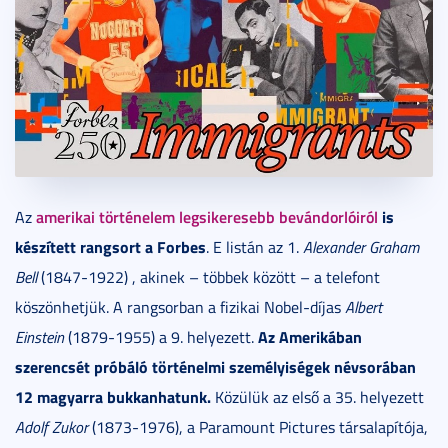
amerikai történelem legsikeresebb bevándorlóiról
is
Az
készített rangsort a Forbes
. E listán az 1.
Alexander Graham
Bell
(1847-1922) , akinek – többek között – a telefont
köszönhetjük. A rangsorban a fizikai Nobel-díjas
Albert
Az Amerikában
Einstein
(1879-1955) a 9. helyezett.
szerencsét próbáló történelmi személyiségek névsorában
12 magyarra bukkanhatunk.
Közülük az első a 35. helyezett
Adolf Zukor
(1873-1976), a Paramount Pictures társalapítója,