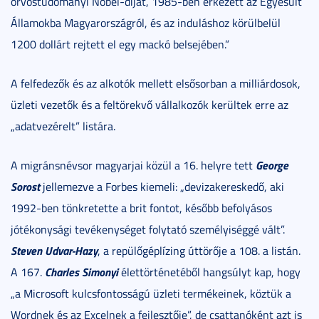
orvostudományi Nobel-díjat, 1985-ben érkezett az Egyesült
Államokba Magyarországról, és az induláshoz körülbelül
1200 dollárt rejtett el egy mackó belsejében.”
A felfedezők és az alkotók mellett elsősorban a milliárdosok,
üzleti vezetők és a feltörekvő vállalkozók kerültek erre az
„adatvezérelt” listára.
George
A migránsnévsor magyarjai közül a 16. helyre tett
Sorost
jellemezve a Forbes kiemeli: „devizakereskedő, aki
1992-ben tönkretette a brit fontot, később befolyásos
jótékonysági tevékenységet folytató személyiséggé vált”.
Steven Udvar-Hazy
, a repülőgéplízing úttörője a 108. a listán.
Charles Simonyi
A 167.
élettörténetéből hangsúlyt kap, hogy
„a Microsoft kulcsfontosságú üzleti termékeinek, köztük a
Wordnek és az Excelnek a fejlesztője”, de csattanóként azt is