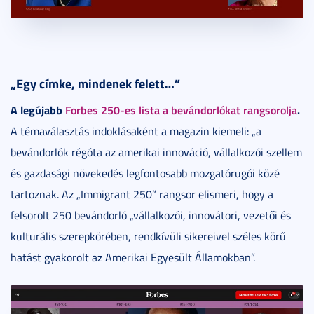
„Egy címke, mindenek felett…”
A legújabb
Forbes 250-es lista a bevándorlókat rangsorolja
.
A témaválasztás indoklásaként a magazin kiemeli: „a
bevándorlók régóta az amerikai innováció, vállalkozói szellem
és gazdasági növekedés legfontosabb mozgatórugói közé
tartoznak. Az „Immigrant 250” rangsor elismeri, hogy a
felsorolt 250 bevándorló „vállalkozói, innovátori, vezetői és
kulturális szerepkörében, rendkívüli sikereivel széles körű
hatást gyakorolt az Amerikai Egyesült Államokban”.