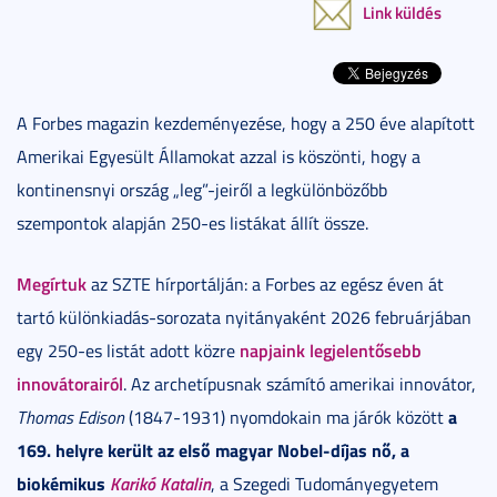
Link küldés
A Forbes magazin kezdeményezése, hogy a 250 éve alapított
Amerikai Egyesült Államokat azzal is köszönti, hogy a
kontinensnyi ország „leg”-jeiről a legkülönbözőbb
szempontok alapján 250-es listákat állít össze.
Megírtuk
az SZTE hírportálján: a Forbes az egész éven át
tartó különkiadás-sorozata nyitányaként 2026 februárjában
napjaink legjelentősebb
egy 250-es listát adott közre
innovátorairól
. Az archetípusnak számító amerikai innovátor,
a
Thomas Edison
(1847-1931) nyomdokain ma járók között
169. helyre került az első magyar Nobel-díjas nő, a
biokémikus
Karikó Katalin
, a Szegedi Tudományegyetem