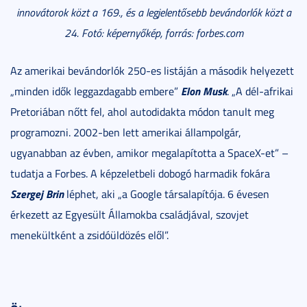
innovátorok közt a 169., és a legjelentősebb bevándorlók közt a
24. Fotó: képernyőkép, forrás: forbes.com
Az amerikai bevándorlók 250-es listáján a második helyezett
Elon Musk
„minden idők leggazdagabb embere”
. „A dél-afrikai
Pretoriában nőtt fel, ahol autodidakta módon tanult meg
programozni. 2002-ben lett amerikai állampolgár,
ugyanabban az évben, amikor megalapította a SpaceX-et” –
tudatja a Forbes. A képzeletbeli dobogó harmadik fokára
Szergej Brin
léphet, aki „a Google társalapítója. 6 évesen
érkezett az Egyesült Államokba családjával, szovjet
menekültként a zsidóüldözés elől”.