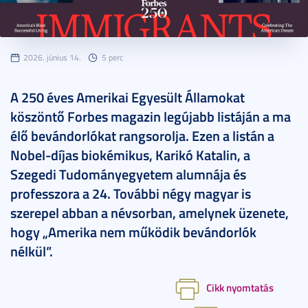
2026. június 14.
5 perc
A 250 éves Amerikai Egyesült Államokat
köszöntő Forbes magazin legújabb listáján a ma
élő bevándorlókat rangsorolja. Ezen a listán a
Nobel-díjas biokémikus, Karikó Katalin, a
Szegedi Tudományegyetem alumnája és
professzora a 24. További négy magyar is
szerepel abban a névsorban, amelynek üzenete,
hogy „Amerika nem működik bevándorlók
nélkül”.
Cikk nyomtatás