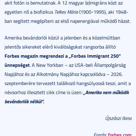
akit fotón is bemutatnak. A 12 magyar (e)migráns közt az
egyetlen nő a biofizikus
Telkes Mária
(1900-1995), aki 1948-
ban segített megépíteni az első napenergiával működő házat.
Amerika bevándorlói közül a jelenben és a közelmúltban
jelentős sikereket elérő kiválóságokat rangsorba állító
Forbes magazin megrendezi a „Forbes Immigrant 250”
ünnepséget
. A New Yorkban – az USA-beli Állampolgárság
Napjához és az Alkotmány Napjához kapcsolódva – 2026.
szeptemberére tervezett találkozó hangsúlyossá teszi, amit a
„Amerika nem működik
névsorhoz illesztett cikk címe is üzen:
bevándorlók nélkül”.
Újszászi Ilona
forbes.com
Forrás: