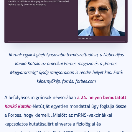
Korunk egyik legbefolyásosabb természettudósa, a Nobel-díjas
Karikó Katalin az amerikai Forbes magazin és a „Forbes
Magyarország” újság rangsoraiban is rendre helyet kap. Fotó:
képernyőkép, forrás: forbes.com
a 24. helyen bemutatott
A befolyásos migránsok névsorában
Karikó Katalin
életútját egyetlen mondattal úgy foglalja össze
a Forbes, hogy kiemeli: „Mielőtt az mRNS-vakcinákkal
kapcsolatos kutatásaiért elnyerte a fiziológiai és