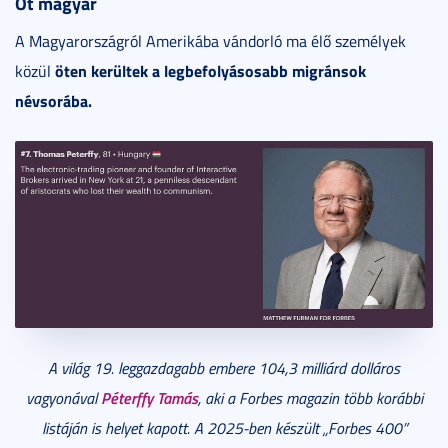
Öt magyar
A Magyarországról Amerikába vándorló ma élő személyek
öten kerültek a legbefolyásosabb migránsok
közül
névsorába.
A világ 19. leggazdagabb embere 104,3 milliárd dolláros
Péterffy Tamás
vagyonával
, aki a Forbes magazin több korábbi
listáján is helyet kapott. A 2025-ben készült „Forbes 400”