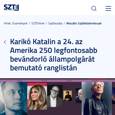
Toggl
navig
Hírek, Események
SZTEhírek
Sajtószoba
Aktuális Sajtóközlemények
Karikó Katalin a 24. az
Amerika 250 legfontosabb
bevándorló állampolgárát
bemutató ranglistán