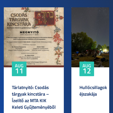
AUG
AUG
11
12
Tárlatnyitó: Csodás
Hullócsillagok
tárgyak kincstára –
éjszakája
Ízelítő az MTA KIK
Keleti Gyűjteményéből