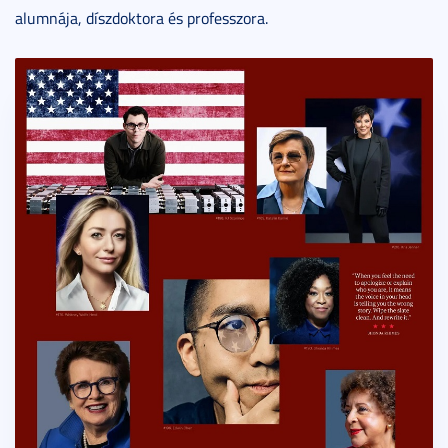
alumnája, díszdoktora és professzora.