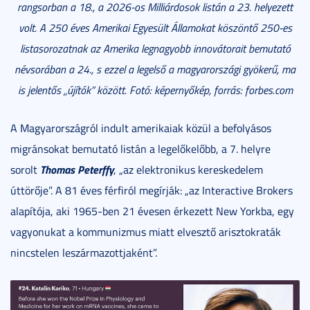
rangsorban a 18., a 2026-os Milliárdosok listán a 23. helyezett
volt. A 250 éves Amerikai Egyesült Államokat köszöntő 250-es
listasorozatnak az Amerika legnagyobb innovátorait bemutató
névsorában a 24., s ezzel a legelső a magyarországi gyökerű, ma
is jelentős „újítók” között. Fotó: képernyőkép, forrás: forbes.com
A Magyarországról indult amerikaiak közül a befolyásos
migránsokat bemutató listán a legelőkelőbb, a 7. helyre
Thomas Peterffy
sorolt
, „az elektronikus kereskedelem
úttörője”. A 81 éves férfiról megírják: „az Interactive Brokers
alapítója, aki 1965-ben 21 évesen érkezett New Yorkba, egy
vagyonukat a kommunizmus miatt elvesztő arisztokraták
nincstelen leszármazottjaként”.