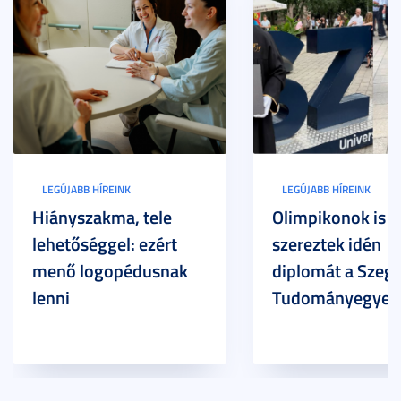
LEGÚJABB HÍREINK
LEGÚJABB HÍREINK
Hiányszakma, tele
Olimpikonok is
lehetőséggel: ezért
szereztek idén
menő logopédusnak
diplomát a Szege
lenni
Tudományegyet