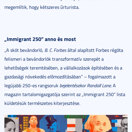
megemlítik, hogy kétszeres űrturista.
„Immigrant 250” anno és most
„A skót bevándorló,
B. C. Forbes
által alapított Forbes régóta
felismeri a bevándorlók transzformatív szerepét a
lehetőségek teremtésében, a vállalkozások építésében és a
gazdasági növekedés előmozdításában” – fogalmazott a
legújabb 250-es rangsoruk
bejelentésekor
Randall Lane
. A
magazin tartalomigazgatója szerint az „Immigrant 250” lista
küldetésük természetes kiterjesztése.