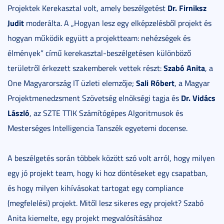
Dr. Firniksz
Projektek Kerekasztal volt, amely beszélgetést
Judit
moderálta. A „Hogyan lesz egy elképzelésből projekt és
hogyan működik együtt a projektteam: nehézségek és
élmények” című kerekasztal-beszélgetésen különböző
Szabó Anita
területről érkezett szakemberek vettek részt:
, a
Sali Róbert
One Magyarország IT üzleti elemzője;
, a Magyar
Dr. Vidács
Projektmenedzsment Szövetség elnökségi tagja és
László
, az SZTE TTIK Számítógépes Algoritmusok és
Mesterséges Intelligencia Tanszék egyetemi docense.
A beszélgetés során többek között szó volt arról, hogy milyen
egy jó projekt team, hogy ki hoz döntéseket egy csapatban,
és hogy milyen kihívásokat tartogat egy compliance
(megfelelési) projekt. Mitől lesz sikeres egy projekt? Szabó
Anita kiemelte, egy projekt megvalósításához