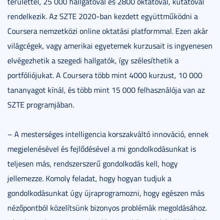
területtel, 25 000 hallgatóval és 2800 oktatóval, kutatóval
rendelkezik. Az SZTE 2020-ban kezdett együttműködni a
Coursera nemzetközi online oktatási platformmal. Ezen akár
világcégek, vagy amerikai egyetemek kurzusait is ingyenesen
elvégezhetik a szegedi hallgatók, így szélesíthetik a
portfóliójukat. A Coursera több mint 4000 kurzust, 10 000
tananyagot kínál, és több mint 15 000 felhasználója van az
SZTE programjában.
– A mesterséges intelligencia korszakváltó innováció, ennek
megjelenésével és fejlődésével a mi gondolkodásunkat is
teljesen más, rendszerszerű gondolkodás kell, hogy
jellemezze. Komoly feladat, hogy hogyan tudjuk a
gondolkodásunkat úgy újraprogramozni, hogy egészen más
nézőpontból közelítsünk bizonyos problémák megoldásához.