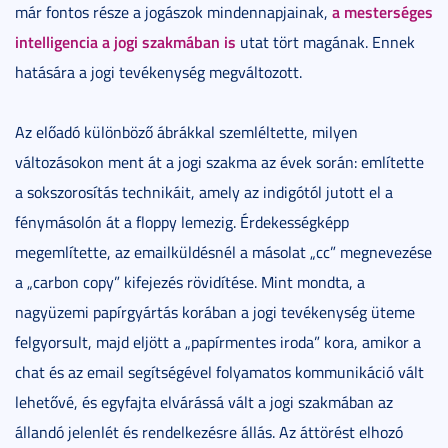
a mesterséges
már fontos része a jogászok mindennapjainak,
intelligencia a jogi szakmában is
utat tört magának. Ennek
hatására a jogi tevékenység megváltozott.
Az előadó különböző ábrákkal szemléltette, milyen
változásokon ment át a jogi szakma az évek során: említette
a sokszorosítás technikáit, amely az indigótól jutott el a
fénymásolón át a floppy lemezig. Érdekességképp
megemlítette, az emailküldésnél a másolat „cc” megnevezése
a „carbon copy” kifejezés rövidítése. Mint mondta, a
nagyüzemi papírgyártás korában a jogi tevékenység üteme
felgyorsult, majd eljött a „papírmentes iroda” kora, amikor a
chat és az email segítségével folyamatos kommunikáció vált
lehetővé, és egyfajta elvárássá vált a jogi szakmában az
állandó jelenlét és rendelkezésre állás. Az áttörést elhozó