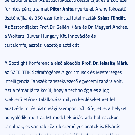
Péter Anita
forintos pénzjutalmat
nyerte el. Arany fokozatú
Szász Tündét
ösztöndíjjal és 350 ezer forinttal jutalmazták
.
Az ösztöndíjakat Prof. Dr. Gellén Klára és Dr. Megyeri Andrea,
a Wolters Kluwer Hungary Kft. innovációs és
tartalomfejlesztési vezetője adták át.
Prof. Dr. Jelasity Márk
A Spotlight Konferencia első előadója
,
az SZTE TTIK Számítógépes Algoritmusok és Mesterséges
Intelligencia Tanszék tanszékvezető egyetemi tanára volt.
Azt a témát járta körül, hogy a technológia és a jog
szakterületének találkozása milyen kérdéseket vet fel
adatvédelmi és biztonsági szempontból. Kifejtette, a helyzet
bonyolódik, mert az MI-modellek óriási adathalmazokon
tanulnak, és vannak köztük személyes adatok is. Elvárás