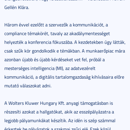
Gellén Klára.
Három évvel ezelőtt a szervezők a kommunikációt, a
compliance témakörét, tavaly az akadálymentességet
helyezték a konferencia fókuszába. A kezdetekben úgy látták,
csak szűk kör gondolkodik e témákban. A munkaerőpiac mára
azonban újabb és újabb kérdéseket vet fel, próbál a
mesterséges intelligencia (MI), az adatvezérelt
kommunikáció, a digitális tartalomgazdaság kihívásaira előre
mutató válaszokat adni.
A Wolters Kluwer Hungary Kft. anyagi támogatásban is
részesíti azokat a hallgatókat, akik az esszépályázatra a
legjobb pályamunkákat készítik. Az idén is szép számmal
érkeztek be pályázatok a szakmai zsűri elé. Ezek közül