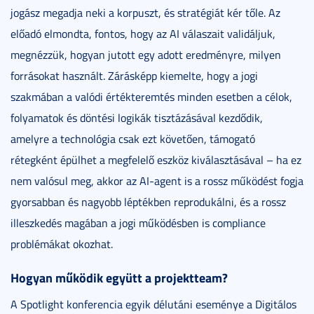
jogász megadja neki a korpuszt, és stratégiát kér tőle. Az
előadó elmondta, fontos, hogy az AI válaszait validáljuk,
megnézzük, hogyan jutott egy adott eredményre, milyen
forrásokat használt. Zárásképp kiemelte, hogy a jogi
szakmában a valódi értékteremtés minden esetben a célok,
folyamatok és döntési logikák tisztázásával kezdődik,
amelyre a technológia csak ezt követően, támogató
rétegként épülhet a megfelelő eszköz kiválasztásával – ha ez
nem valósul meg, akkor az AI-agent is a rossz működést fogja
gyorsabban és nagyobb léptékben reprodukálni, és a rossz
illeszkedés magában a jogi működésben is compliance
problémákat okozhat.
Hogyan működik együtt a projektteam?
A Spotlight konferencia egyik délutáni eseménye a Digitálos