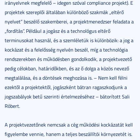
irányelvnek megfelelő – idegen szóval compliance projekt). E
projektek szereplői általában különböző szakmák „eltérő
nyelvet” beszélő szakemberei, a projektmenedzser feladata a
„fordítás”. Például a jogász és a technológus eltérő
terminusokat használ, és a szemléletük is különbözik: a jog a
kockázat és a felelősség nyelvén beszél, míg a technológia
rendszerekben és működésben gondolkodik, a projektvezető
pedig célokban, határidőkben, és az ő dolga a közös nevező
megtalálása, és a döntések meghozása is. – Nem kell félni
ezektől a projektektől, jogászként bátran ragaszkodjunk a
jogszabályok betű szerinti értelmezéséhez – bátorított Sali
Róbert.
A projektvezetőnek nemcsak a cég működési kockázatát kell
figyelembe vennie, hanem a teljes beszállítói környezetét is.