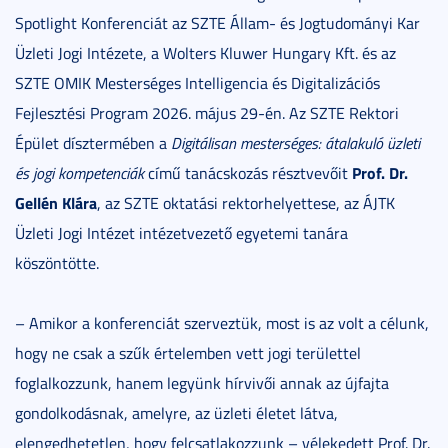
Spotlight Konferenciát az SZTE Állam- és Jogtudományi Kar
Üzleti Jogi Intézete, a Wolters Kluwer Hungary Kft. és az
SZTE OMIK Mesterséges Intelligencia és Digitalizációs
Fejlesztési Program 2026. május 29-én. Az SZTE Rektori
Épület dísztermében a
Digitálisan mesterséges: átalakuló üzleti
Prof. Dr.
és jogi kompetenciák
című tanácskozás résztvevőit
Gellén Klára
, az SZTE oktatási rektorhelyettese, az ÁJTK
Üzleti Jogi Intézet intézetvezető egyetemi tanára
köszöntötte.
– Amikor a konferenciát szerveztük, most is az volt a célunk,
hogy ne csak a szűk értelemben vett jogi területtel
foglalkozzunk, hanem legyünk hírvivői annak az újfajta
gondolkodásnak, amelyre, az üzleti életet látva,
elengedhetetlen, hogy felcsatlakozzunk – vélekedett Prof. Dr.