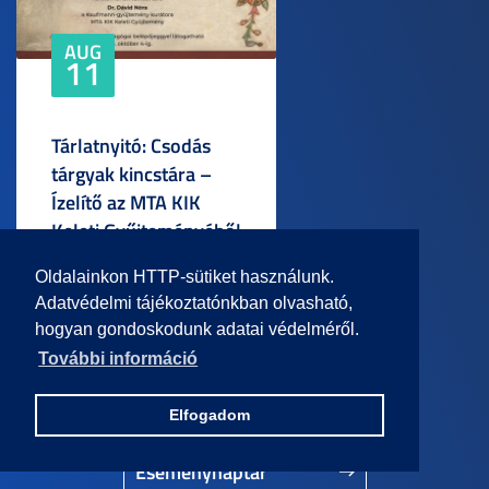
AUG
11
Tárlatnyitó: Csodás
tárgyak kincstára –
Ízelítő az MTA KIK
Keleti Gyűjteményéből
Oldalainkon HTTP-sütiket használunk.
ÚJ ZSINAGÓGA - SZEGED, JÓSIKA
U. 10.
Adatvédelmi tájékoztatónkban olvasható,
16:00 - 18:00
hogyan gondoskodunk adatai védelméről.
További információ
Elfogadom
Eseménynaptár