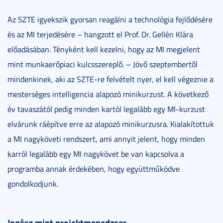
Az SZTE igyekszik gyorsan reagálni a technológia fejlődésére
és az MI terjedésére – hangzott el Prof. Dr. Gellén Klára
előadásában. Tényként kell kezelni, hogy az MI megjelent
mint munkaerőpiaci kulcsszereplő. – Jövő szeptembertől
mindenkinek, aki az SZTE-re felvételt nyer, el kell végeznie a
mesterséges intelligencia alapozó minikurzust. A következő
év tavaszától pedig minden kartól legalább egy MI-kurzust
elvárunk ráépítve erre az alapozó minikurzusra. Kialakítottuk
a MI nagyköveti rendszert, ami annyit jelent, hogy minden
karról legalább egy MI nagykövet be van kapcsolva a
programba annak érdekében, hogy együttműködve
gondolkodjunk.
Jogász mint projektmenedzser