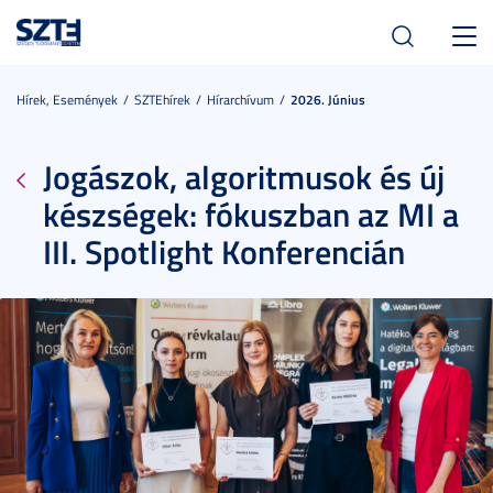
Toggl
navig
Hírek, Események
SZTEhírek
Hírarchívum
2026. Június
Jogászok, algoritmusok és új
készségek: fókuszban az MI a
III. Spotlight Konferencián