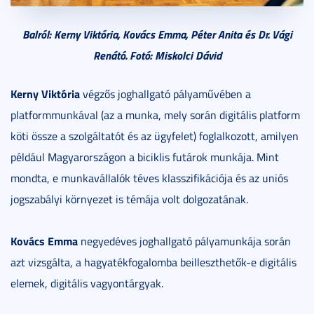
Balról: Kerny Viktória, Kovács Emma, Péter Anita és Dr. Vági
Renátó. Fotó: Miskolci Dávid
Kerny Viktória
végzős joghallgató pályaművében a
platformmunkával (az a munka, mely során digitális platform
köti össze a szolgáltatót és az ügyfelet) foglalkozott, amilyen
például Magyarországon a biciklis futárok munkája. Mint
mondta, e munkavállalók téves klasszifikációja és az uniós
jogszabályi környezet is témája volt dolgozatának.
Kovács Emma
negyedéves joghallgató pályamunkája során
azt vizsgálta, a hagyatékfogalomba beilleszthetők-e digitális
elemek, digitális vagyontárgyak.